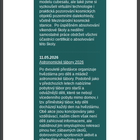
modelu cubesatu, ale také jsme si
vyzkoušeli virtuální technologie i
praktická pozorování kosmických
objektů pozemními dalekohledy,
včetně Mezinárodní kosmické
stanice. Po úspěšném absolvování
víkendové školy a nedělní
samostatné práce obdrželi všichni
účastníci certifikát o absolvování
této školy.
11.05.2026
Astronomické tábory 2026
Po dvouleté přestávce organizuje
hvězdárna pro děti a mládež
astronomické tábory. Podobně jako
v předchozích letech nabízíme
pobytový tábor pro starší a
odvážnější děti, které se nebojí
vícedenního pobytu mimo domov, i
tzv. příměstský tábor, kdy děti
docházejí každý den na hvězdárnu.
Obě akce jsou koncipovány jako
vzdělávací, naším cílem však není
děti zahlcovat informacemi, ale
nabídnout jim smysluplnou rekreaci
plnou her, zábavných úkolů,
dobrovolných sportovních aktivit a
především odpočinku pod