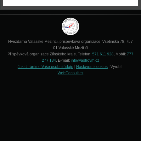
Hvězdárna Valašské Meziříčí, příspěvková organizace, Vsetínská 78, 757
01 Valašské Meziříčí
Příspěvková organizace Zlínského kraje. Telefon:
571 611 928
, Mobil:
777
277 134
, E-mail:
info@astrovm.cz
Jak chráníme Vaše osobní údaje
|
Nastavení cookies
| Vyrobil:
WebConsult.cz