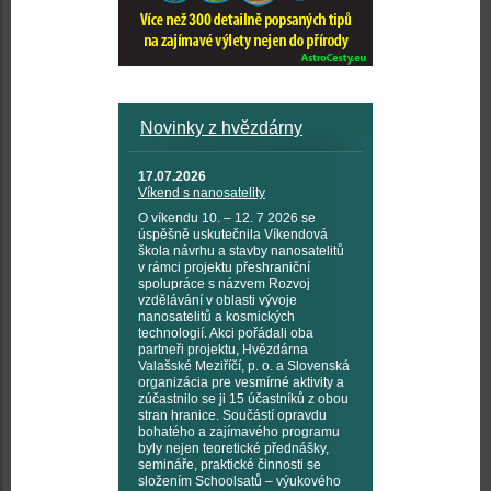
Novinky z hvězdárny
17.07.2026
Víkend s nanosatelity
O víkendu 10. – 12. 7 2026 se
úspěšně uskutečnila Víkendová
škola návrhu a stavby nanosatelitů
v rámci projektu přeshraniční
spolupráce s názvem Rozvoj
vzdělávání v oblasti vývoje
nanosatelitů a kosmických
technologií. Akci pořádali oba
partneři projektu, Hvězdárna
Valašské Meziříčí, p. o. a Slovenská
organizácia pre vesmírné aktivity a
zúčastnilo se ji 15 účastníků z obou
stran hranice. Součástí opravdu
bohatého a zajímavého programu
byly nejen teoretické přednášky,
semináře, praktické činnosti se
složením Schoolsatů – výukového