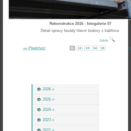
Rekonstrukce 2016 - fotogalerie 07
Detail opravy fasády hlavní budovy z kabřince.
Zvětšit
«« Předchozí
N
11
12
13
14
15
2026 »
2025 »
2024 »
2023 »
2021 »