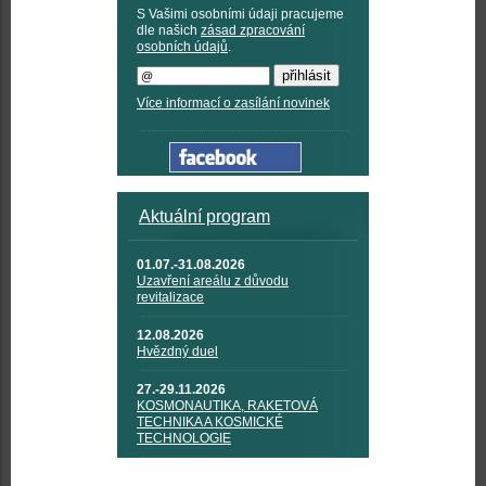
S Vašimi osobními údaji pracujeme
dle našich
zásad zpracování
osobních údajů
.
Více informací o zasílání novinek
Aktuální program
01.07.-31.08.2026
Uzavření areálu z důvodu
revitalizace
12.08.2026
Hvězdný duel
27.-29.11.2026
KOSMONAUTIKA, RAKETOVÁ
TECHNIKA A KOSMICKÉ
TECHNOLOGIE