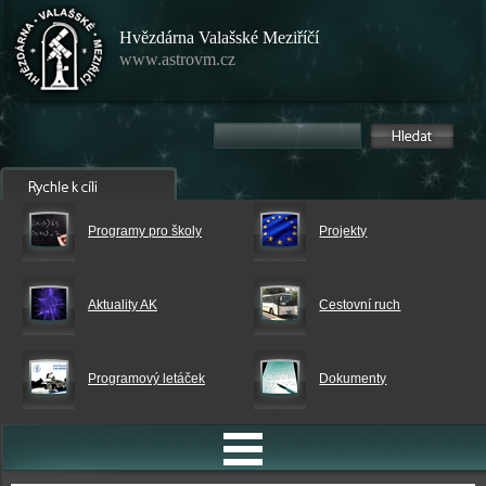
Hvězdárna Valašské Meziříčí
www.astrovm.cz
Programy pro školy
Projekty
Aktuality AK
Cestovní ruch
Programový letáček
Dokumenty