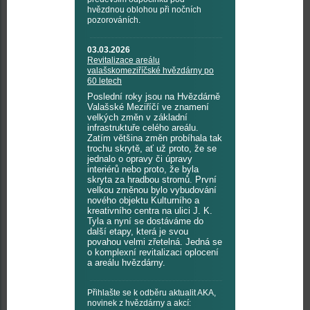
hvězdnou oblohou při nočních
pozorováních.
03.03.2026
Revitalizace areálu
valašskomeziříčské hvězdárny po
60 letech
Poslední roky jsou na Hvězdárně
Valašské Meziříčí ve znamení
velkých změn v základní
infrastruktuře celého areálu.
Zatím většina změn probíhala tak
trochu skrytě, ať už proto, že se
jednalo o opravy či úpravy
interiérů nebo proto, že byla
skryta za hradbou stromů. První
velkou změnou bylo vybudování
nového objektu Kulturního a
kreativního centra na ulici J. K.
Tyla a nyní se dostáváme do
další etapy, která je svou
povahou velmi zřetelná. Jedná se
o komplexní revitalizaci oplocení
a areálu hvězdárny.
Přihlašte se k odběru aktualit AKA,
novinek z hvězdárny a akcí: