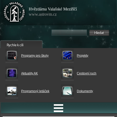
Hvězdárna Valašské Meziříčí
www.astrovm.cz
Programy pro školy
Projekty
Aktuality AK
Cestovní ruch
Programový letáček
Dokumenty