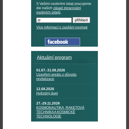
S Vašimi osobními údaji pracujeme
dle našich
zásad zpracování
osobních údajů
.
Více informací o zasílání novinek
Aktuální program
01.07.-31.08.2026
Uzavření areálu z důvodu
revitalizace
12.08.2026
Hvězdný duel
27.-29.11.2026
KOSMONAUTIKA, RAKETOVÁ
TECHNIKA A KOSMICKÉ
TECHNOLOGIE