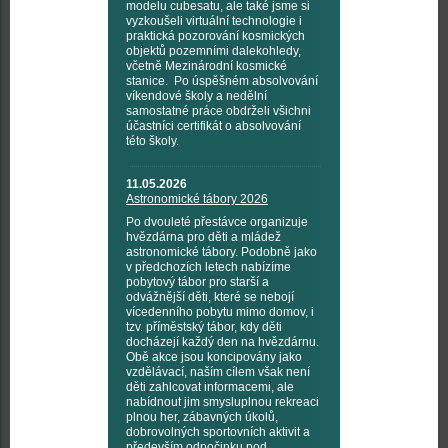
modelu cubesatu, ale také jsme si
vyzkoušeli virtuální technologie i
praktická pozorování kosmických
objektů pozemními dalekohledy,
včetně Mezinárodní kosmické
stanice. Po úspěšném absolvování
víkendové školy a nedělní
samostatné práce obdrželi všichni
účastníci certifikát o absolvování
této školy.
11.05.2026
Astronomické tábory 2026
Po dvouleté přestávce organizuje
hvězdárna pro děti a mládež
astronomické tábory. Podobně jako
v předchozích letech nabízíme
pobytový tábor pro starší a
odvážnější děti, které se nebojí
vícedenního pobytu mimo domov, i
tzv. příměstský tábor, kdy děti
docházejí každý den na hvězdárnu.
Obě akce jsou koncipovány jako
vzdělávací, naším cílem však není
děti zahlcovat informacemi, ale
nabídnout jim smysluplnou rekreaci
plnou her, zábavných úkolů,
dobrovolných sportovních aktivit a
především odpočinku pod