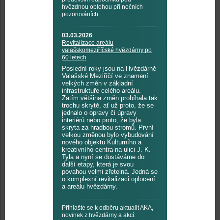
hvězdnou oblohou při nočních
pozorováních.
03.03.2026
Revitalizace areálu
valašskomeziříčské hvězdárny po
60 letech
Poslední roky jsou na Hvězdárně
Valašské Meziříčí ve znamení
velkých změn v základní
infrastruktuře celého areálu.
Zatím většina změn probíhala tak
trochu skrytě, ať už proto, že se
jednalo o opravy či úpravy
interiérů nebo proto, že byla
skryta za hradbou stromů. První
velkou změnou bylo vybudování
nového objektu Kulturního a
kreativního centra na ulici J. K.
Tyla a nyní se dostáváme do
další etapy, která je svou
povahou velmi zřetelná. Jedná se
o komplexní revitalizaci oplocení
a areálu hvězdárny.
Přihlašte se k odběru aktualit AKA,
novinek z hvězdárny a akcí: