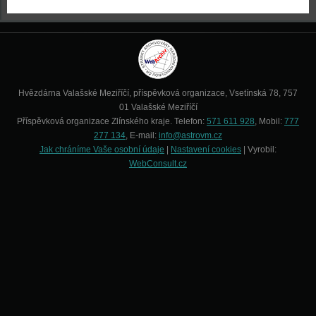
Hvězdárna Valašské Meziříčí, příspěvková organizace, Vsetínská 78, 757
01 Valašské Meziříčí
Příspěvková organizace Zlínského kraje. Telefon:
571 611 928
, Mobil:
777
277 134
, E-mail:
info@astrovm.cz
Jak chráníme Vaše osobní údaje
|
Nastavení cookies
| Vyrobil:
WebConsult.cz