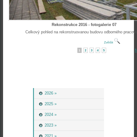
Rekonstrukce 2016 - fotogalerie 07
Celkový pohled na rekonstruovanou budovu odborného pracovi
Zvětšit
N
1
2
3
4
5
2026 »
2025 »
2024 »
2023 »
2021 »