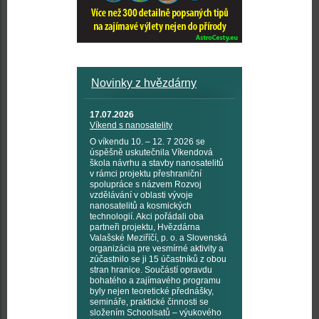
Novinky z hvězdárny
17.07.2026
Víkend s nanosatelity
O víkendu 10. – 12. 7 2026 se
úspěšně uskutečnila Víkendová
škola návrhu a stavby nanosatelitů
v rámci projektu přeshraniční
spolupráce s názvem Rozvoj
vzdělávání v oblasti vývoje
nanosatelitů a kosmických
technologií. Akci pořádali oba
partneři projektu, Hvězdárna
Valašské Meziříčí, p. o. a Slovenská
organizácia pre vesmírné aktivity a
zúčastnilo se ji 15 účastníků z obou
stran hranice. Součástí opravdu
bohatého a zajímavého programu
byly nejen teoretické přednášky,
semináře, praktické činnosti se
složením Schoolsatů – výukového