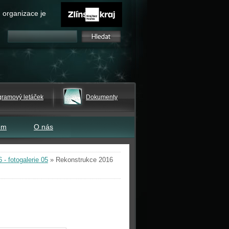
 organizace je
gramový letáček
Dokumenty
em
O nás
- fotogalerie 05
»
Rekonstrukce 2016