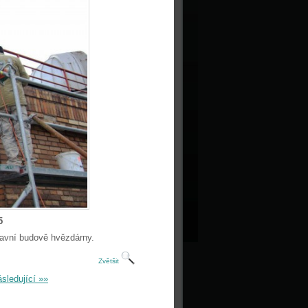
5
lavní budově hvězdárny.
Zvětšit
sledující »»