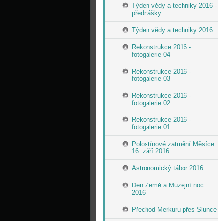
Týden vědy a techniky 2016 -
přednášky
Týden vědy a techniky 2016
Rekonstrukce 2016 -
fotogalerie 04
Rekonstrukce 2016 -
fotogalerie 03
Rekonstrukce 2016 -
fotogalerie 02
Rekonstrukce 2016 -
fotogalerie 01
Polostínové zatmění Měsíce
16. září 2016
Astronomický tábor 2016
Den Země a Muzejní noc
2016
Přechod Merkuru přes Slunce