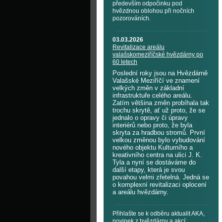
především odpočinku pod
hvězdnou oblohou při nočních
pozorováních.
03.03.2026
Revitalizace areálu
valašskomeziříčské hvězdárny po
60 letech
Poslední roky jsou na Hvězdárně
Valašské Meziříčí ve znamení
velkých změn v základní
infrastruktuře celého areálu.
Zatím většina změn probíhala tak
trochu skrytě, ať už proto, že se
jednalo o opravy či úpravy
interiérů nebo proto, že byla
skryta za hradbou stromů. První
velkou změnou bylo vybudování
nového objektu Kulturního a
kreativního centra na ulici J. K.
Tyla a nyní se dostáváme do
další etapy, která je svou
povahou velmi zřetelná. Jedná se
o komplexní revitalizaci oplocení
a areálu hvězdárny.
Přihlašte se k odběru aktualit AKA,
novinek z hvězdárny a akcí: