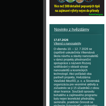
Novinky z hvězdárny
17.07.2026
Víkend s nanosatelity
O víkendu 10. – 12. 7 2026 se
úspěšně uskutečnila Víkendová
škola návrhu a stavby nanosatelitů
v rámci projektu přeshraniční
spolupráce s názvem Rozvoj
vzdělávání v oblasti vývoje
nanosatelitů a kosmických
technologií. Akci pořádali oba
partneři projektu, Hvězdárna
Valašské Meziříčí, p. o. a Slovenská
organizácia pre vesmírné aktivity a
zúčastnilo se ji 15 účastníků z obou
stran hranice. Součástí opravdu
bohatého a zajímavého programu
byly nejen teoretické přednášky,
semináře, praktické činnosti se
složením Schoolsatů – výukového