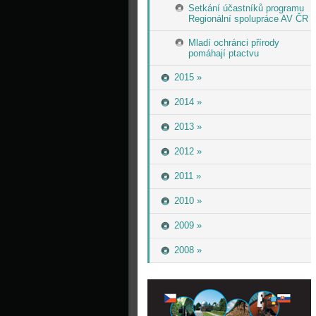
Setkání účastníků programu
Regionální spolupráce AV ČR
Mladí ochránci přírody
pomáhají ptactvu
2015 »
2014 »
2013 »
2012 »
2011 »
2010 »
2009 »
2008 »