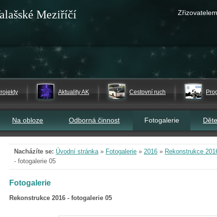
alašské Meziříčí
Zřizovatelem
rojekty
Aktuality AK
Cestovní ruch
Pro
Na obloze
Odborná činnost
Fotogalerie
Dět
Nacházíte se:
Úvodní stránka
»
Fotogalerie
»
2016
»
Rekonstrukce 2016 
- fotogalerie 05
Fotogalerie
Rekonstrukce 2016 - fotogalerie 05