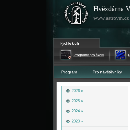
Hvězdárna V
www.astrovm.cz
Programy pro školy
P
Program
Pro návštěvníky
2026 »
2025 »
2024 »
2023 »