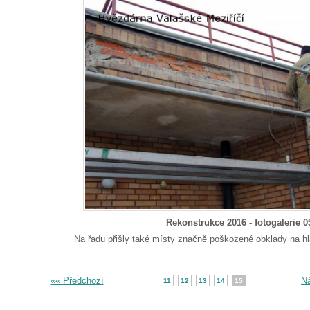
Rekonstrukce 2016 - fotogalerie 0
Na řadu přišly také místy značně poškozené obklady na h
«« Předchozí
Ná
11
12
13
14
15