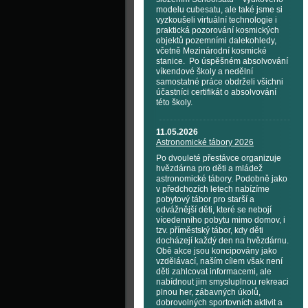
modelu cubesatu, ale také jsme si
vyzkoušeli virtuální technologie i
praktická pozorování kosmických
objektů pozemními dalekohledy,
včetně Mezinárodní kosmické
stanice. Po úspěšném absolvování
víkendové školy a nedělní
samostatné práce obdrželi všichni
účastníci certifikát o absolvování
této školy.
11.05.2026
Astronomické tábory 2026
Po dvouleté přestávce organizuje
hvězdárna pro děti a mládež
astronomické tábory. Podobně jako
v předchozích letech nabízíme
pobytový tábor pro starší a
odvážnější děti, které se nebojí
vícedenního pobytu mimo domov, i
tzv. příměstský tábor, kdy děti
docházejí každý den na hvězdárnu.
Obě akce jsou koncipovány jako
vzdělávací, naším cílem však není
děti zahlcovat informacemi, ale
nabídnout jim smysluplnou rekreaci
plnou her, zábavných úkolů,
dobrovolných sportovních aktivit a