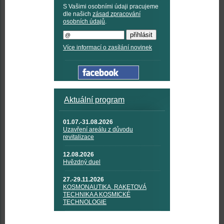
S Vašimi osobními údaji pracujeme
dle našich
zásad zpracování
osobních údajů
.
Více informací o zasílání novinek
Aktuální program
01.07.-31.08.2026
Uzavření areálu z důvodu
revitalizace
12.08.2026
Hvězdný duel
27.-29.11.2026
KOSMONAUTIKA, RAKETOVÁ
TECHNIKA A KOSMICKÉ
TECHNOLOGIE