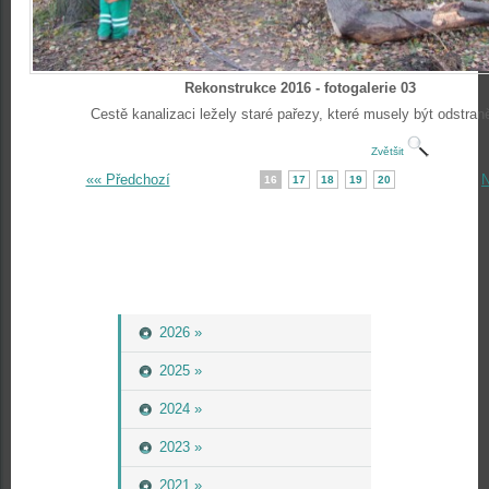
Rekonstrukce 2016 - fotogalerie 03
Cestě kanalizaci ležely staré pařezy, které musely být odstran
Zvětšit
«« Předchozí
N
16
17
18
19
20
2026 »
2025 »
2024 »
2023 »
2021 »