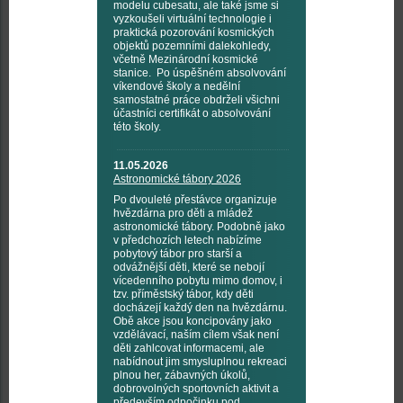
modelu cubesatu, ale také jsme si
vyzkoušeli virtuální technologie i
praktická pozorování kosmických
objektů pozemními dalekohledy,
včetně Mezinárodní kosmické
stanice. Po úspěšném absolvování
víkendové školy a nedělní
samostatné práce obdrželi všichni
účastníci certifikát o absolvování
této školy.
11.05.2026
Astronomické tábory 2026
Po dvouleté přestávce organizuje
hvězdárna pro děti a mládež
astronomické tábory. Podobně jako
v předchozích letech nabízíme
pobytový tábor pro starší a
odvážnější děti, které se nebojí
vícedenního pobytu mimo domov, i
tzv. příměstský tábor, kdy děti
docházejí každý den na hvězdárnu.
Obě akce jsou koncipovány jako
vzdělávací, naším cílem však není
děti zahlcovat informacemi, ale
nabídnout jim smysluplnou rekreaci
plnou her, zábavných úkolů,
dobrovolných sportovních aktivit a
především odpočinku pod