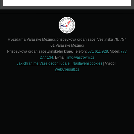
Hvězdárna Valašské Meziříčí, příspěvková organizace, Vsetínská 78, 757
01 Valašské Meziříčí
Příspěvková organizace Zlínského kraje. Telefon:
571 611 928
, Mobil:
777
277 134
, E-mail:
info@astrovm.cz
Jak chráníme Vaše osobní údaje
|
Nastavení cookies
| Vyrobil:
WebConsult.cz