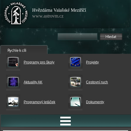
Hvězdárna Valašské Meziříčí
www.astrovm.cz
Programy pro školy
Projekty
Aktuality AK
Cestovní ruch
Programový letáček
Dokumenty