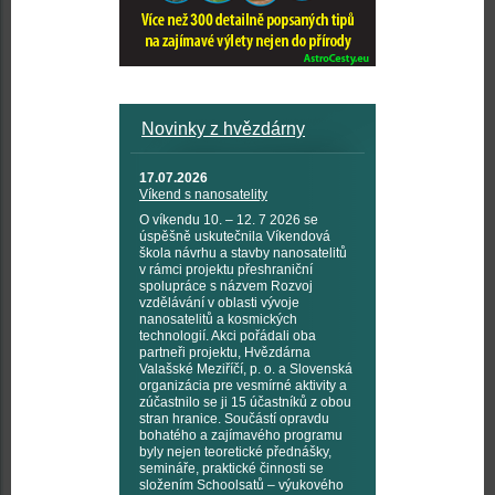
Novinky z hvězdárny
17.07.2026
Víkend s nanosatelity
O víkendu 10. – 12. 7 2026 se
úspěšně uskutečnila Víkendová
škola návrhu a stavby nanosatelitů
v rámci projektu přeshraniční
spolupráce s názvem Rozvoj
vzdělávání v oblasti vývoje
nanosatelitů a kosmických
technologií. Akci pořádali oba
partneři projektu, Hvězdárna
Valašské Meziříčí, p. o. a Slovenská
organizácia pre vesmírné aktivity a
zúčastnilo se ji 15 účastníků z obou
stran hranice. Součástí opravdu
bohatého a zajímavého programu
byly nejen teoretické přednášky,
semináře, praktické činnosti se
složením Schoolsatů – výukového