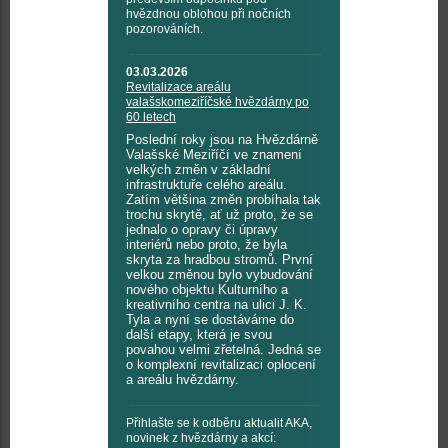
hvězdnou oblohou při nočních
pozorováních.
03.03.2026
Revitalizace areálu
valašskomeziříčské hvězdárny po
60 letech
Poslední roky jsou na Hvězdárně
Valašské Meziříčí ve znamení
velkých změn v základní
infrastruktuře celého areálu.
Zatím většina změn probíhala tak
trochu skrytě, ať už proto, že se
jednalo o opravy či úpravy
interiérů nebo proto, že byla
skryta za hradbou stromů. První
velkou změnou bylo vybudování
nového objektu Kulturního a
kreativního centra na ulici J. K.
Tyla a nyní se dostáváme do
další etapy, která je svou
povahou velmi zřetelná. Jedná se
o komplexní revitalizaci oplocení
a areálu hvězdárny.
Přihlašte se k odběru aktualit AKA,
novinek z hvězdárny a akcí: