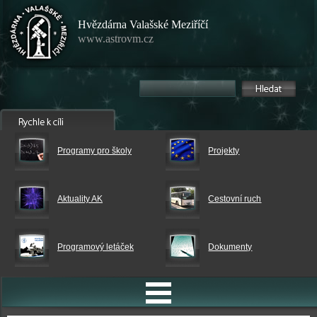
Hvězdárna Valašské Meziříčí
www.astrovm.cz
Programy pro školy
Projekty
Aktuality AK
Cestovní ruch
Programový letáček
Dokumenty