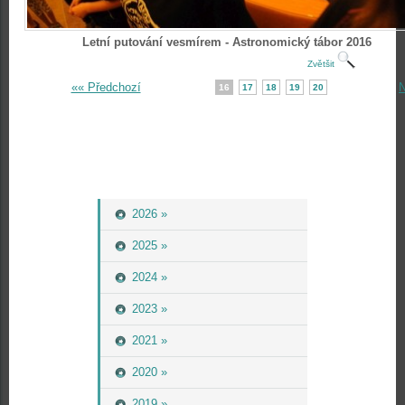
Letní putování vesmírem - Astronomický tábor 2016
Zvětšit
«« Předchozí
N
16
17
18
19
20
2026 »
2025 »
2024 »
2023 »
2021 »
2020 »
2019 »