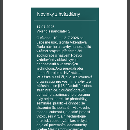
Novinky z hvězdárny
17.07.2026
Víkend s nanosatelity
O víkendu 10. – 12. 7 2026 se
úspěšně uskutečnila Víkendová
škola návrhu a stavby nanosatelitů
v rámci projektu přeshraniční
spolupráce s názvem Rozvoj
vzdělávání v oblasti vývoje
nanosatelitů a kosmických
technologií. Akci pořádali oba
partneři projektu, Hvězdárna
Valašské Meziříčí, p. o. a Slovenská
organizácia pre vesmírné aktivity a
zúčastnilo se ji 15 účastníků z obou
stran hranice. Součástí opravdu
bohatého a zajímavého programu
byly nejen teoretické přednášky,
semináře, praktické činnosti se
složením Schoolsatů – výukového
modelu cubesatu, ale také jsme si
vyzkoušeli virtuální technologie i
praktická pozorování kosmických
objektů pozemními dalekohledy,
včetně Mezinárodní kosmické