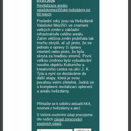
03.03.2026
Revitalizace areálu
valašskomeziříčské hvězdárny po
60 letech
Poslední roky jsou na Hvězdárně
Valašské Meziříčí ve znamení
velkých změn v základní
infrastruktuře celého areálu.
Zatím většina změn probíhala tak
trochu skrytě, ať už proto, že se
jednalo o opravy či úpravy
interiérů nebo proto, že byla
skryta za hradbou stromů. První
velkou změnou bylo vybudování
nového objektu Kulturního a
kreativního centra na ulici J. K.
Tyla a nyní se dostáváme do
další etapy, která je svou
povahou velmi zřetelná. Jedná se
o komplexní revitalizaci oplocení
a areálu hvězdárny.
Přihlašte se k odběru aktualit AKA,
novinek z hvězdárny a akcí:
S Vašimi osobními údaji pracujeme
dle našich
zásad zpracování
osobních údajů
.