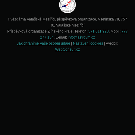
Hvězdárna Valašské Meziříčí, příspěvková organizace, Vsetínská 78, 757
01 Valašské Meziříčí
Příspěvková organizace Zlínského kraje. Telefon:
571 611 928
, Mobil:
777
277 134
, E-mail:
info@astrovm.cz
Jak chráníme Vaše osobní údaje
|
Nastavení cookies
| Vyrobil:
WebConsult.cz