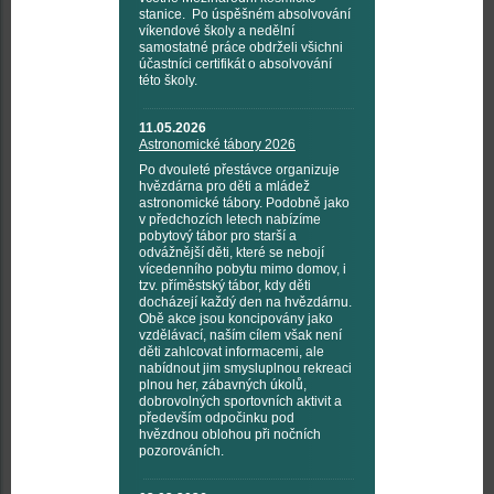
stanice. Po úspěšném absolvování
víkendové školy a nedělní
samostatné práce obdrželi všichni
účastníci certifikát o absolvování
této školy.
11.05.2026
Astronomické tábory 2026
Po dvouleté přestávce organizuje
hvězdárna pro děti a mládež
astronomické tábory. Podobně jako
v předchozích letech nabízíme
pobytový tábor pro starší a
odvážnější děti, které se nebojí
vícedenního pobytu mimo domov, i
tzv. příměstský tábor, kdy děti
docházejí každý den na hvězdárnu.
Obě akce jsou koncipovány jako
vzdělávací, naším cílem však není
děti zahlcovat informacemi, ale
nabídnout jim smysluplnou rekreaci
plnou her, zábavných úkolů,
dobrovolných sportovních aktivit a
především odpočinku pod
hvězdnou oblohou při nočních
pozorováních.