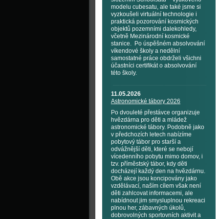
modelu cubesatu, ale také jsme si
vyzkoušeli virtuální technologie i
praktická pozorování kosmických
objektů pozemními dalekohledy,
včetně Mezinárodní kosmické
stanice. Po úspěšném absolvování
víkendové školy a nedělní
samostatné práce obdrželi všichni
účastníci certifikát o absolvování
této školy.
11.05.2026
Astronomické tábory 2026
Po dvouleté přestávce organizuje
hvězdárna pro děti a mládež
astronomické tábory. Podobně jako
v předchozích letech nabízíme
pobytový tábor pro starší a
odvážnější děti, které se nebojí
vícedenního pobytu mimo domov, i
tzv. příměstský tábor, kdy děti
docházejí každý den na hvězdárnu.
Obě akce jsou koncipovány jako
vzdělávací, naším cílem však není
děti zahlcovat informacemi, ale
nabídnout jim smysluplnou rekreaci
plnou her, zábavných úkolů,
dobrovolných sportovních aktivit a