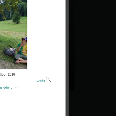
ábor 2016
Zvětšit
sledující »»