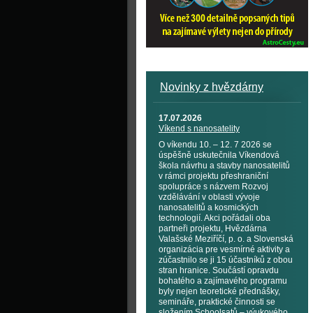
Novinky z hvězdárny
17.07.2026
Víkend s nanosatelity
O víkendu 10. – 12. 7 2026 se
úspěšně uskutečnila Víkendová
škola návrhu a stavby nanosatelitů
v rámci projektu přeshraniční
spolupráce s názvem Rozvoj
vzdělávání v oblasti vývoje
nanosatelitů a kosmických
technologií. Akci pořádali oba
partneři projektu, Hvězdárna
Valašské Meziříčí, p. o. a Slovenská
organizácia pre vesmírné aktivity a
zúčastnilo se ji 15 účastníků z obou
stran hranice. Součástí opravdu
bohatého a zajímavého programu
byly nejen teoretické přednášky,
semináře, praktické činnosti se
složením Schoolsatů – výukového