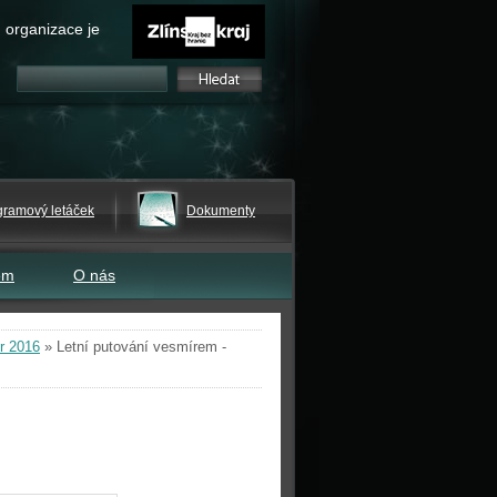
 organizace je
gramový letáček
Dokumenty
em
O nás
r 2016
»
Letní putování vesmírem -