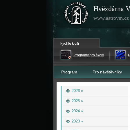
Hvězdárna V
www.astrovm.cz
Programy pro školy
P
Program
Pro návštěvníky
2026 »
2025 »
2024 »
2023 »