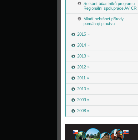
Setkání účastníků programu
Regionální spolupráce AV ČR
Mladí ochránci přírody
pomáhají ptactvu
2015 »
2014 »
2013 »
2012 »
2011 »
2010 »
2009 »
2008 »