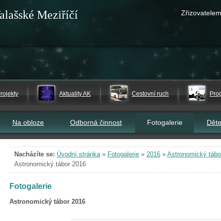
alašské Meziříčí
Zřizovatelem
rojekty
Aktuality AK
Cestovní ruch
Pro
Na obloze
Odborná činnost
Fotogalerie
Dět
Nacházíte se:
Úvodní stránka
»
Fotogalerie
»
2016
»
Astronomický tábo
Astronomický tábor 2016
Fotogalerie
Astronomický tábor 2016