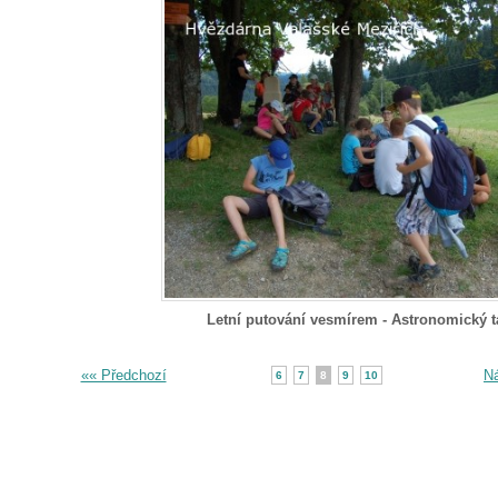
Letní putování vesmírem - Astronomický t
«« Předchozí
Ná
6
7
8
9
10