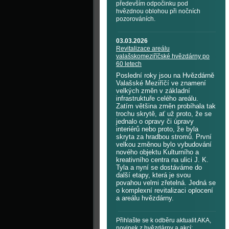
především odpočinku pod
hvězdnou oblohou při nočních
pozorováních.
03.03.2026
Revitalizace areálu
valašskomeziříčské hvězdárny po
60 letech
Poslední roky jsou na Hvězdárně
Valašské Meziříčí ve znamení
velkých změn v základní
infrastruktuře celého areálu.
Zatím většina změn probíhala tak
trochu skrytě, ať už proto, že se
jednalo o opravy či úpravy
interiérů nebo proto, že byla
skryta za hradbou stromů. První
velkou změnou bylo vybudování
nového objektu Kulturního a
kreativního centra na ulici J. K.
Tyla a nyní se dostáváme do
další etapy, která je svou
povahou velmi zřetelná. Jedná se
o komplexní revitalizaci oplocení
a areálu hvězdárny.
Přihlašte se k odběru aktualit AKA,
novinek z hvězdárny a akcí: