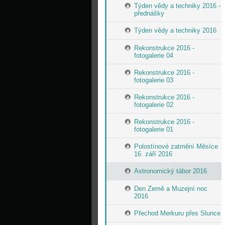
Týden vědy a techniky 2016 -
přednášky
Týden vědy a techniky 2016
Rekonstrukce 2016 -
fotogalerie 04
Rekonstrukce 2016 -
fotogalerie 03
Rekonstrukce 2016 -
fotogalerie 02
Rekonstrukce 2016 -
fotogalerie 01
Polostínové zatmění Měsíce
16. září 2016
Astronomický tábor 2016
Den Země a Muzejní noc
2016
Přechod Merkuru přes Slunce