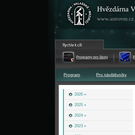
Hvězdárna V
www.astrovm.cz
Programy pro školy
P
Program
Pro návštěvníky
2026 »
2025 »
2024 »
2023 »