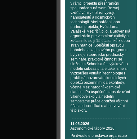
v rámci projektu přeshraniční
spolupráce s názvem Rozvoj
vzdělávání v oblasti vývoje
nanosatelitů a kosmických
technologií. Akci pořádali oba
partneři projektu, Hvězdárna
Valašské Meziříčí, p. o. a Slovenská
organizácia pre vesmírné aktivity a
zúčastnilo se ji 15 účastníků z obou
stran hranice. Součástí opravdu
bohatého a zajímavého programu
byly nejen teoretické přednášky,
semináře, praktické činnosti se
složením Schoolsatů – výukového
modelu cubesatu, ale také jsme si
vyzkoušeli virtuální technologie i
praktická pozorování kosmických
objektů pozemními dalekohledy,
včetně Mezinárodní kosmické
stanice. Po úspěšném absolvování
víkendové školy a nedělní
samostatné práce obdrželi všichni
účastníci certifikát o absolvování
této školy.
11.05.2026
Astronomické tábory 2026
Po dvouleté přestávce organizuje