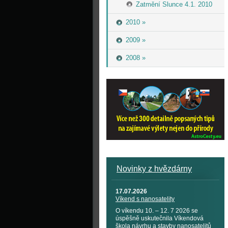
Zatmění Slunce 4.1. 2010
2010 »
2009 »
2008 »
Novinky z hvězdárny
17.07.2026
Víkend s nanosatelity
O víkendu 10. – 12. 7 2026 se
úspěšně uskutečnila Víkendová
škola návrhu a stavby nanosatelitů