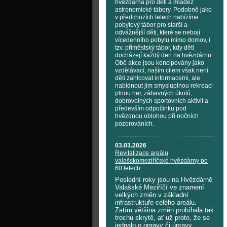
hvězdárna pro děti a mládež
astronomické tábory. Podobně jako
v předchozích letech nabízíme
pobytový tábor pro starší a
odvážnější děti, které se nebojí
vícedenního pobytu mimo domov, i
tzv. příměstský tábor, kdy děti
docházejí každý den na hvězdárnu.
Obě akce jsou koncipovány jako
vzdělávací, naším cílem však není
děti zahlcovat informacemi, ale
nabídnout jim smysluplnou rekreaci
plnou her, zábavných úkolů,
dobrovolných sportovních aktivit a
především odpočinku pod
hvězdnou oblohou při nočních
pozorováních.
03.03.2026
Revitalizace areálu
valašskomeziříčské hvězdárny po
60 letech
Poslední roky jsou na Hvězdárně
Valašské Meziříčí ve znamení
velkých změn v základní
infrastruktuře celého areálu.
Zatím většina změn probíhala tak
trochu skrytě, ať už proto, že se
jednalo o opravy či úpravy