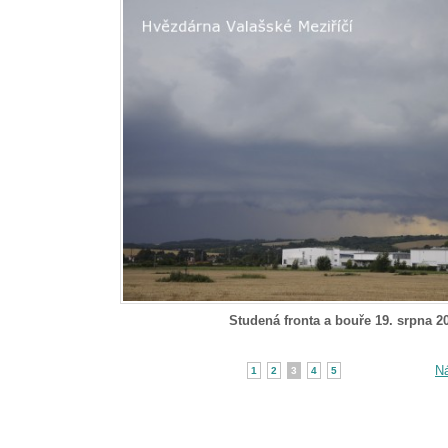
Studená fronta a bouře 19. srpna 2
Ná
1
2
3
4
5