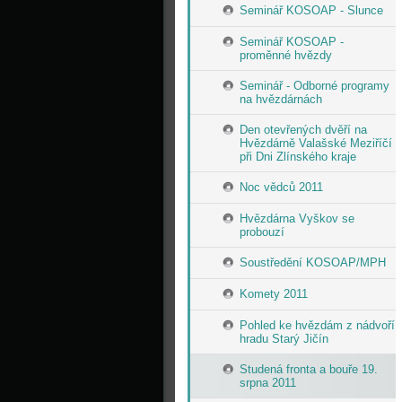
Seminář KOSOAP - Slunce
Seminář KOSOAP -
proměnné hvězdy
Seminář - Odborné programy
na hvězdárnách
Den otevřených dvěří na
Hvězdárně Valašské Meziříčí
při Dni Zlínského kraje
Noc vědců 2011
Hvězdárna Vyškov se
probouzí
Soustředění KOSOAP/MPH
Komety 2011
Pohled ke hvězdám z nádvoří
hradu Starý Jičín
Studená fronta a bouře 19.
srpna 2011