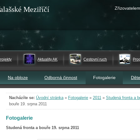
alašské Meziříčí
Zřizovatelem
rojekty
Aktuality AK
Cestovní ruch
Pro
Na obloze
Odborná činnost
Fotogalerie
Dět
Nacházíte se:
Úvodní stránka
»
Fotogalerie
»
2011
»
Studená fronta a b
bouře 19. srpna 2011
Fotogalerie
Studená fronta a bouře 19. srpna 2011