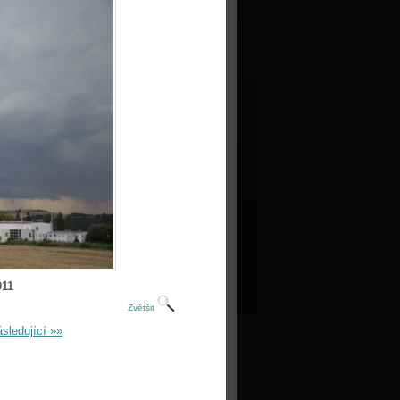
011
Zvětšit
sledující »»