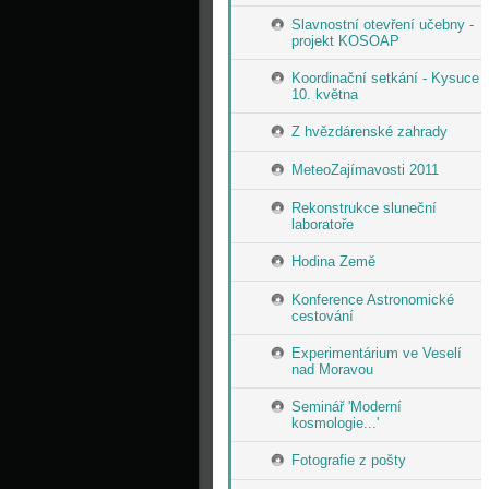
Slavnostní otevření učebny -
projekt KOSOAP
Koordinační setkání - Kysuce
10. května
Z hvězdárenské zahrady
MeteoZajímavosti 2011
Rekonstrukce sluneční
laboratoře
Hodina Země
Konference Astronomické
cestování
Experimentárium ve Veselí
nad Moravou
Seminář 'Moderní
kosmologie...'
Fotografie z pošty