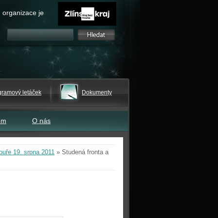
 organizace je
gramový letáček
Dokumenty
em
O nás
ouře 19. srpna 2011
»
Studená fronta a