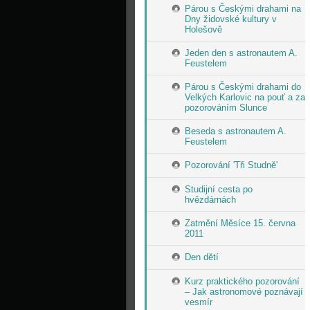
Párou s Českými drahami na
Dny židovské kultury v
Holešově
Jeden den s astronautem A.
Feustelem
Párou s Českými drahami do
Velkých Karlovic na pouť a za
pozorováním Slunce
Beseda s astronautem A.
Feustelem
Pozorování 'Tři Studně'
Studijní cesta po
hvězdárnách
Zatmění Měsíce 15. června
2011
Den dětí
Kurz praktického pozorování
– Jak astronomové poznávají
vesmír