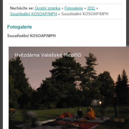
Nacházíte se:
Úvodní stránka
»
Fotogalerie
»
2011
»
Soustředění KOSOAP/MPH
»
Soustředění KOSOAP/MPH
Fotogalerie
Soustředění KOSOAP/MPH