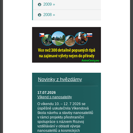
2009 »
2008 »
Novinky z hvězdárny
17.07.2026
Víkend s nanosatelity
O víkendu 10. – 12. 7 2026 se
úspěšně uskutečnila Víkendová
škola návrhu a stavby nanosatelitů
v rámci projektu přeshraniční
spolupráce s názvem Rozvoj
vzdělávání v oblasti vývoje
nanosatelitů a kosmických