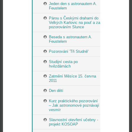
Jeden den s astronautem A.
Feustelem
Párou s Českými drahami do
Velkých Karlovic na pouť a za
pozorováním Slunce
Beseda s astronautem A.
Feustelem
Pozorování 'Tři Studně'
Studijní cesta po
hvězdárnách
Zatmění Měsíce 15. června
2011
Den dětí
Kurz praktického pozorování
– Jak astronomové poznávají
vesmír
Slavnostní otevření učebny -
projekt KOSOAP