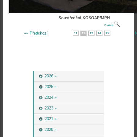
Soustředění KOSOAP/MPH
Zvětšit
«« Předchozí
N
11
12
13
14
15
2026 »
2025 »
2024 »
2023 »
2021 »
2020 »