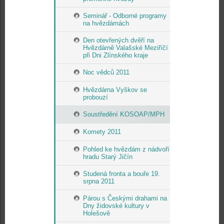
Seminář - Odborné programy
na hvězdárnách
Den otevřených dvěří na
Hvězdárně Valašské Meziříčí
při Dni Zlínského kraje
Noc vědců 2011
Hvězdárna Vyškov se
probouzí
Soustředění KOSOAP/MPH
Komety 2011
Pohled ke hvězdám z nádvoří
hradu Starý Jičín
Studená fronta a bouře 19.
srpna 2011
Párou s Českými drahami na
Dny židovské kultury v
Holešově