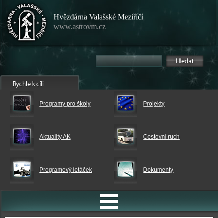
Hvězdárna Valašské Meziříčí
www.astrovm.cz
Programy pro školy
Projekty
Aktuality AK
Cestovní ruch
Programový letáček
Dokumenty