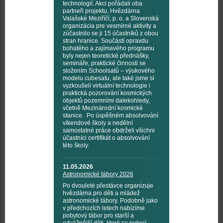
technologií. Akci pořádali oba
partneři projektu, Hvězdárna
Valašské Meziříčí, p. o. a Slovenská
organizácia pre vesmírné aktivity a
zúčastnilo se ji 15 účastníků z obou
stran hranice. Součástí opravdu
bohatého a zajímavého programu
byly nejen teoretické přednášky,
semináře, praktické činnosti se
složením Schoolsatů – výukového
modelu cubesatu, ale také jsme si
vyzkoušeli virtuální technologie i
praktická pozorování kosmických
objektů pozemními dalekohledy,
včetně Mezinárodní kosmické
stanice. Po úspěšném absolvování
víkendové školy a nedělní
samostatné práce obdrželi všichni
účastníci certifikát o absolvování
této školy.
11.05.2026
Astronomické tábory 2026
Po dvouleté přestávce organizuje
hvězdárna pro děti a mládež
astronomické tábory. Podobně jako
v předchozích letech nabízíme
pobytový tábor pro starší a