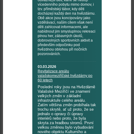
odvážnější děti, které se nebojí
vícedenního pobytu mimo domov, i
tzv. příměstský tábor, kdy děti
docházejí každý den na hvězdárnu.
Obě akce jsou koncipovány jako
vzdělávací, naším cílem však není
děti zahlcovat informacemi, ale
nabídnout jim smysluplnou rekreaci
plnou her, zábavných úkolů,
dobrovolných sportovních aktivit a
především odpočinku pod
hvězdnou oblohou při nočních
pozorováních.
03.03.2026
Revitalizace areálu
valašskomeziříčské hvězdárny po
60 letech
Poslední roky jsou na Hvězdárně
Valašské Meziříčí ve znamení
velkých změn v základní
infrastruktuře celého areálu.
Zatím většina změn probíhala tak
trochu skrytě, ať už proto, že se
jednalo o opravy či úpravy
interiérů nebo proto, že byla
skryta za hradbou stromů. První
velkou změnou bylo vybudování
nového objektu Kulturního a