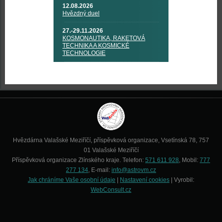
12.08.2026
Hvězdný duel
27.-29.11.2026
KOSMONAUTIKA, RAKETOVÁ
TECHNIKA A KOSMICKÉ
TECHNOLOGIE
Hvězdárna Valašské Meziříčí, příspěvková organizace, Vsetínská 78, 757
01 Valašské Meziříčí
Příspěvková organizace Zlínského kraje. Telefon:
571 611 928
, Mobil:
777
277 134
, E-mail:
info@astrovm.cz
Jak chráníme Vaše osobní údaje
|
Nastavení cookies
| Vyrobil:
WebConsult.cz