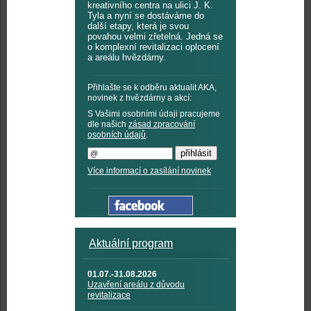
kreativního centra na ulici J. K.
Tyla a nyní se dostáváme do
další etapy, která je svou
povahou velmi zřetelná. Jedná se
o komplexní revitalizaci oplocení
a areálu hvězdárny.
Přihlašte se k odběru aktualit AKA,
novinek z hvězdárny a akcí:
S Vašimi osobními údaji pracujeme
dle našich
zásad zpracování
osobních údajů
.
Více informací o zasílání novinek
Aktuální program
01.07.-31.08.2026
Uzavření areálu z důvodu
revitalizace