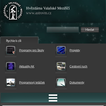
Hvězdárna Valašské Meziříčí
www.astrovm.cz
Programy pro školy
Projekty
Aktuality AK
Cestovní ruch
Programový letáček
Dokumenty