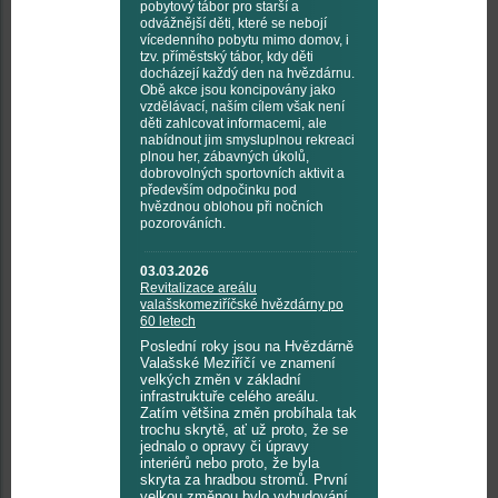
pobytový tábor pro starší a
odvážnější děti, které se nebojí
vícedenního pobytu mimo domov, i
tzv. příměstský tábor, kdy děti
docházejí každý den na hvězdárnu.
Obě akce jsou koncipovány jako
vzdělávací, naším cílem však není
děti zahlcovat informacemi, ale
nabídnout jim smysluplnou rekreaci
plnou her, zábavných úkolů,
dobrovolných sportovních aktivit a
především odpočinku pod
hvězdnou oblohou při nočních
pozorováních.
03.03.2026
Revitalizace areálu
valašskomeziříčské hvězdárny po
60 letech
Poslední roky jsou na Hvězdárně
Valašské Meziříčí ve znamení
velkých změn v základní
infrastruktuře celého areálu.
Zatím většina změn probíhala tak
trochu skrytě, ať už proto, že se
jednalo o opravy či úpravy
interiérů nebo proto, že byla
skryta za hradbou stromů. První
velkou změnou bylo vybudování