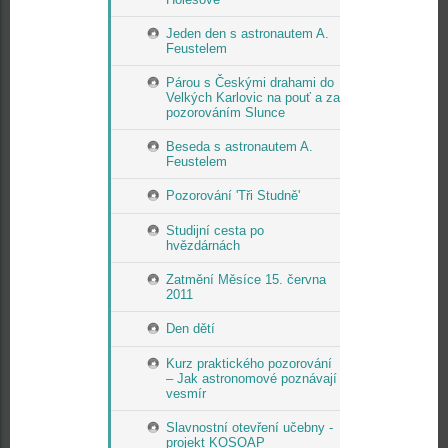
Jeden den s astronautem A.
Feustelem
Párou s Českými drahami do
Velkých Karlovic na pouť a za
pozorováním Slunce
Beseda s astronautem A.
Feustelem
Pozorování 'Tři Studně'
Studijní cesta po
hvězdárnách
Zatmění Měsíce 15. června
2011
Den dětí
Kurz praktického pozorování
– Jak astronomové poznávají
vesmír
Slavnostní otevření učebny -
projekt KOSOAP