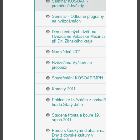
Seminář KOSOAP -
proměnné hvězdy
Seminář - Odborné programy
na hvězdárnách
Den otevřených dvěří na
Hvězdárně Valašské Meziříčí
při Dni Zlínského kraje
Noc vědců 2011
Hvězdárna Vyškov se
probouzí
Soustředění KOSOAP/MPH
Komety 2011
Pohled ke hvězdám z nádvoří
hradu Starý Jičín
Studená fronta a bouře 19.
srpna 2011
Párou s Českými drahami na
Dny židovské kultury v
Holešově