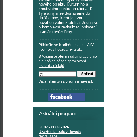
nového objektu Kulturního a
kreativního centra na ulici J. K.
Tyla a nyní se dostáváme do
další etapy, která je svou
povahou velmi zřetelná. Jedná se
o komplexní revitalizaci oplocení
a areálu hvězdárny.
Přihlašte se k odběru aktualit AKA,
novinek z hvězdárny a akcí:
S Vašimi osobními údaji pracujeme
dle našich
zásad zpracování
osobních údajů
.
Více informací o zasílání novinek
Aktuální program
01.07.-31.08.2026
Uzavření areálu z důvodu
revitalizace