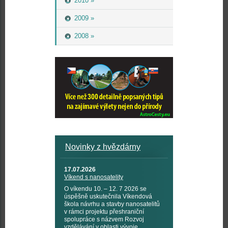
2010 »
2009 »
2008 »
Novinky z hvězdárny
17.07.2026
Víkend s nanosatelity
O víkendu 10. – 12. 7 2026 se
úspěšně uskutečnila Víkendová
škola návrhu a stavby nanosatelitů
v rámci projektu přeshraniční
spolupráce s názvem Rozvoj
vzdělávání v oblasti vývoje