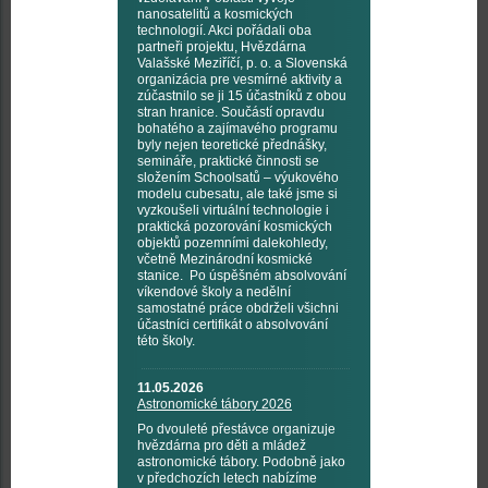
nanosatelitů a kosmických
technologií. Akci pořádali oba
partneři projektu, Hvězdárna
Valašské Meziříčí, p. o. a Slovenská
organizácia pre vesmírné aktivity a
zúčastnilo se ji 15 účastníků z obou
stran hranice. Součástí opravdu
bohatého a zajímavého programu
byly nejen teoretické přednášky,
semináře, praktické činnosti se
složením Schoolsatů – výukového
modelu cubesatu, ale také jsme si
vyzkoušeli virtuální technologie i
praktická pozorování kosmických
objektů pozemními dalekohledy,
včetně Mezinárodní kosmické
stanice. Po úspěšném absolvování
víkendové školy a nedělní
samostatné práce obdrželi všichni
účastníci certifikát o absolvování
této školy.
11.05.2026
Astronomické tábory 2026
Po dvouleté přestávce organizuje
hvězdárna pro děti a mládež
astronomické tábory. Podobně jako
v předchozích letech nabízíme