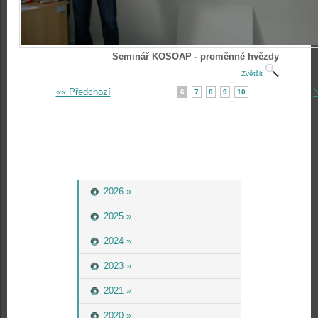
Seminář KOSOAP - proměnné hvězdy
Zvětšit
«« Předchozí
N
6
7
8
9
10
2026 »
2025 »
2024 »
2023 »
2021 »
2020 »