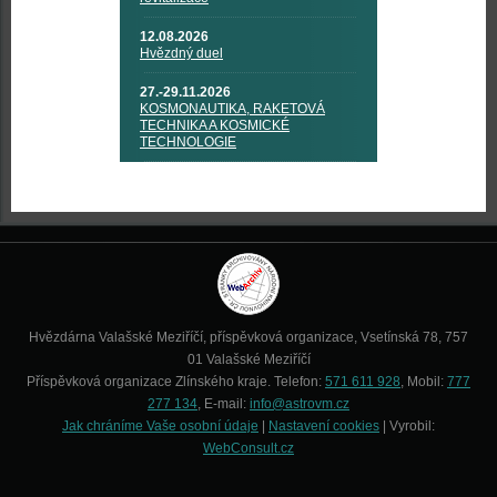
12.08.2026
Hvězdný duel
27.-29.11.2026
KOSMONAUTIKA, RAKETOVÁ
TECHNIKA A KOSMICKÉ
TECHNOLOGIE
Hvězdárna Valašské Meziříčí, příspěvková organizace, Vsetínská 78, 757
01 Valašské Meziříčí
Příspěvková organizace Zlínského kraje. Telefon:
571 611 928
, Mobil:
777
277 134
, E-mail:
info@astrovm.cz
Jak chráníme Vaše osobní údaje
|
Nastavení cookies
| Vyrobil:
WebConsult.cz