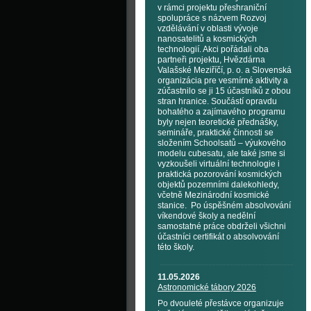
v rámci projektu přeshraniční
spolupráce s názvem Rozvoj
vzdělávání v oblasti vývoje
nanosatelitů a kosmických
technologií. Akci pořádali oba
partneři projektu, Hvězdárna
Valašské Meziříčí, p. o. a Slovenská
organizácia pre vesmírné aktivity a
zúčastnilo se ji 15 účastníků z obou
stran hranice. Součástí opravdu
bohatého a zajímavého programu
byly nejen teoretické přednášky,
semináře, praktické činnosti se
složením Schoolsatů – výukového
modelu cubesatu, ale také jsme si
vyzkoušeli virtuální technologie i
praktická pozorování kosmických
objektů pozemními dalekohledy,
včetně Mezinárodní kosmické
stanice. Po úspěšném absolvování
víkendové školy a nedělní
samostatné práce obdrželi všichni
účastníci certifikát o absolvování
této školy.
11.05.2026
Astronomické tábory 2026
Po dvouleté přestávce organizuje