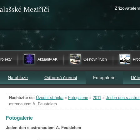
alašské Meziříčí
Zřizovatelem
rojekty
Aktuality AK
Cestovní ruch
Pro
Na obloze
Odborná činnost
Fotogalerie
Dět
Nacházíte se:
Úvodní stránka
»
Fotogalerie
»
2011
»
Jeden den s astro
astronautem A. Feustelem
Fotogalerie
Jeden den s astronautem A. Feustelem