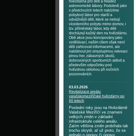
hvězdárna pro děti a mládež
astronomické tábory. Podobně jako
v předchozích letech nabízíme
pobytový tábor pro starší a
odvážnější děti, které se nebojí
vícedenního pobytu mimo domov, i
tzv. příměstský tábor, kdy děti
docházejí každý den na hvězdárnu.
Obě akce jsou koncipovány jako
vzdělávací, naším cílem však není
děti zahlcovat informacemi, ale
nabídnout jim smysluplnou rekreaci
plnou her, zábavných úkolů,
dobrovolných sportovních aktivit a
především odpočinku pod
hvězdnou oblohou při nočních
pozorováních.
03.03.2026
Revitalizace areálu
valašskomeziříčské hvězdárny po
60 letech
Poslední roky jsou na Hvězdárně
Valašské Meziříčí ve znamení
velkých změn v základní
infrastruktuře celého areálu.
Zatím většina změn probíhala tak
trochu skrytě, ať už proto, že se
jednalo o opravy či úpravy