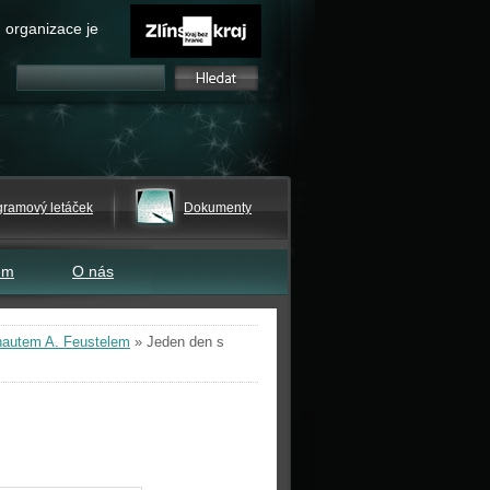
 organizace je
gramový letáček
Dokumenty
em
O nás
nautem A. Feustelem
»
Jeden den s