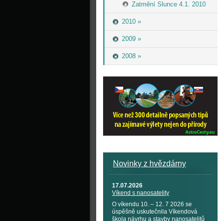
Zatmění Slunce 4.1. 2010
2010 »
2009 »
2008 »
Novinky z hvězdárny
17.07.2026
Víkend s nanosatelity
O víkendu 10. – 12. 7 2026 se
úspěšně uskutečnila Víkendová
škola návrhu a stavby nanosatelitů