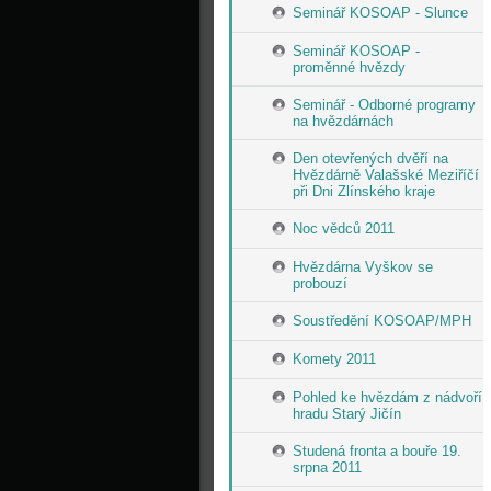
Seminář KOSOAP - Slunce
Seminář KOSOAP -
proměnné hvězdy
Seminář - Odborné programy
na hvězdárnách
Den otevřených dvěří na
Hvězdárně Valašské Meziříčí
při Dni Zlínského kraje
Noc vědců 2011
Hvězdárna Vyškov se
probouzí
Soustředění KOSOAP/MPH
Komety 2011
Pohled ke hvězdám z nádvoří
hradu Starý Jičín
Studená fronta a bouře 19.
srpna 2011