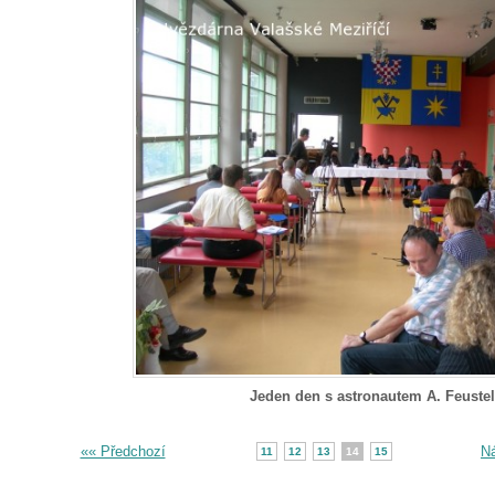
Jeden den s astronautem A. Feuste
«« Předchozí
Ná
11
12
13
14
15