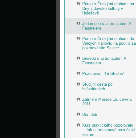
Párou s Českými drahami na
Dny židovské kultury v
Holešově
Jeden den s astronautem A.
Feustelem
Párou s Českými drahami do
Velkých Karlovic na pouť a za
pozorováním Slunce
Beseda s astronautem A.
Feustelem
Pozorování 'Tři Studně'
Studijní cesta po
hvězdárnách
Zatmění Měsíce 15. června
2011
Den dětí
Kurz praktického pozorování
– Jak astronomové poznávají
vesmír