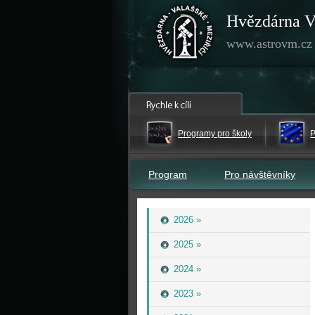
Hvězdárna V
www.astrovm.cz
Programy pro školy
P
Program
Pro návštěvníky
2026 »
2025 »
2024 »
2023 »