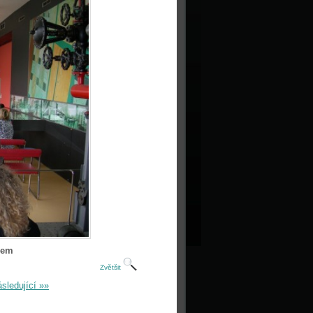
lem
Zvětšit
sledující »»