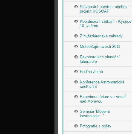
Slavnostní otevření učebny -
projekt KOSOAP
Koordinační setkání - Kysuce
10. května
Z hvězdárenské zahrady
MeteoZajímavosti 2011
Rekonstrukce sluneční
laboratoře
Hodina Země
Konference Astronomické
cestování
Experimentárium ve Veselí
nad Moravou
Seminář 'Moderní
kosmologie...'
Fotografie z pošty