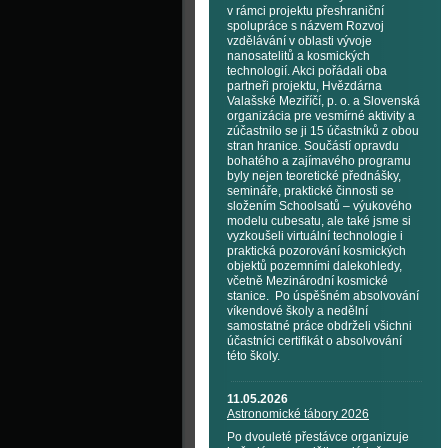
v rámci projektu přeshraniční
spolupráce s názvem Rozvoj
vzdělávání v oblasti vývoje
nanosatelitů a kosmických
technologií. Akci pořádali oba
partneři projektu, Hvězdárna
Valašské Meziříčí, p. o. a Slovenská
organizácia pre vesmírné aktivity a
zúčastnilo se ji 15 účastníků z obou
stran hranice. Součástí opravdu
bohatého a zajímavého programu
byly nejen teoretické přednášky,
semináře, praktické činnosti se
složením Schoolsatů – výukového
modelu cubesatu, ale také jsme si
vyzkoušeli virtuální technologie i
praktická pozorování kosmických
objektů pozemními dalekohledy,
včetně Mezinárodní kosmické
stanice. Po úspěšném absolvování
víkendové školy a nedělní
samostatné práce obdrželi všichni
účastníci certifikát o absolvování
této školy.
11.05.2026
Astronomické tábory 2026
Po dvouleté přestávce organizuje