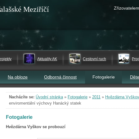
alašské Meziříčí
Zřizovatelem
rojekty
Aktuality AK
Cestovní ruch
Pro
Na obloze
Odborná činnost
Fotogalerie
Dět
Nacházíte se:
Úvodní stránka
»
Fotogalerie
»
2011
»
Hvězdárna Vyškov
enviromentální výchovy Hanácký statek
Fotogalerie
Hvězdárna Vyškov se probouzí