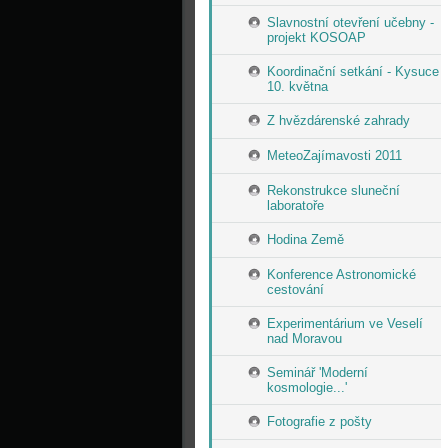
Slavnostní otevření učebny -
projekt KOSOAP
Koordinační setkání - Kysuce
10. května
Z hvězdárenské zahrady
MeteoZajímavosti 2011
Rekonstrukce sluneční
laboratoře
Hodina Země
Konference Astronomické
cestování
Experimentárium ve Veselí
nad Moravou
Seminář 'Moderní
kosmologie...'
Fotografie z pošty