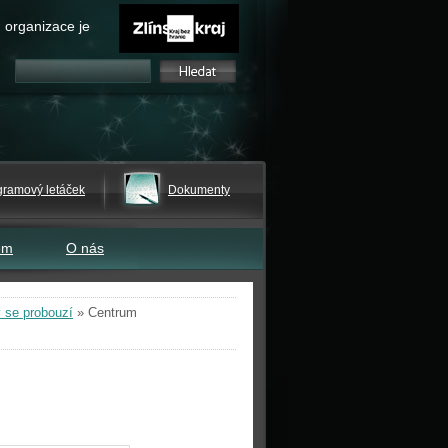
 organizace je
gramový letáček
Dokumenty
em
O nás
 se probouzí
»
Centrum