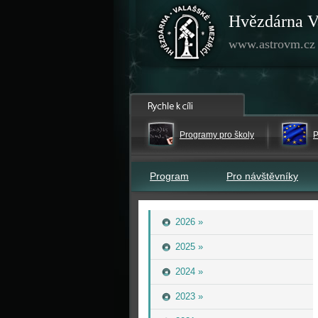
Hvězdárna V
www.astrovm.cz
Programy pro školy
P
Program
Pro návštěvníky
2026 »
2025 »
2024 »
2023 »