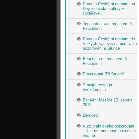
Párou s Českými drahami na
Dny židovské kultury v
Holešově
Jeden den s astronautem A.
Feustelem
Párou s Českými drahami do
Velkých Karlovic na pouť a za
pozorováním Slunce
Beseda s astronautem A.
Feustelem
Pozorování 'Tři Studně'
Studijní cesta po
hvězdárnách
Zatmění Měsíce 15. června
2011
Den dětí
Kurz praktického pozorování
– Jak astronomové poznávají
vesmír