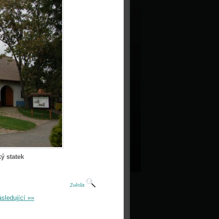
ý statek
Zvětšit
sledující »»