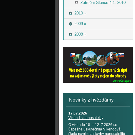
Zatmění Slunce 4.1. 2010
2010 »
2009 »
2008 »
Novinky z hvězdárny
17.07.2026
Víkend s nanosatelity
O víkendu 10. – 12. 7 2026 se
úspěšně uskutečnila Víkendová
škola návrhu a stavby nanosatelitů