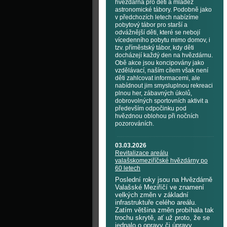
hvězdárna pro děti a mládež
astronomické tábory. Podobně jako
v předchozích letech nabízíme
pobytový tábor pro starší a
odvážnější děti, které se nebojí
vícedenního pobytu mimo domov, i
tzv. příměstský tábor, kdy děti
docházejí každý den na hvězdárnu.
Obě akce jsou koncipovány jako
vzdělávací, naším cílem však není
děti zahlcovat informacemi, ale
nabídnout jim smysluplnou rekreaci
plnou her, zábavných úkolů,
dobrovolných sportovních aktivit a
především odpočinku pod
hvězdnou oblohou při nočních
pozorováních.
03.03.2026
Revitalizace areálu
valašskomeziříčské hvězdárny po
60 letech
Poslední roky jsou na Hvězdárně
Valašské Meziříčí ve znamení
velkých změn v základní
infrastruktuře celého areálu.
Zatím většina změn probíhala tak
trochu skrytě, ať už proto, že se
jednalo o opravy či úpravy