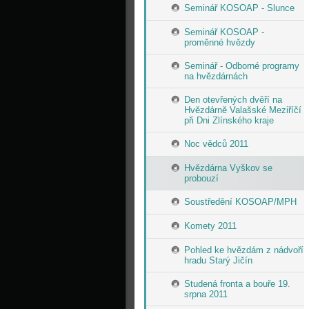
Seminář KOSOAP - Slunce
Seminář KOSOAP -
proměnné hvězdy
Seminář - Odborné programy
na hvězdárnách
Den otevřených dvěří na
Hvězdárně Valašské Meziříčí
při Dni Zlínského kraje
Noc vědců 2011
Hvězdárna Vyškov se
probouzí
Soustředění KOSOAP/MPH
Komety 2011
Pohled ke hvězdám z nádvoří
hradu Starý Jičín
Studená fronta a bouře 19.
srpna 2011