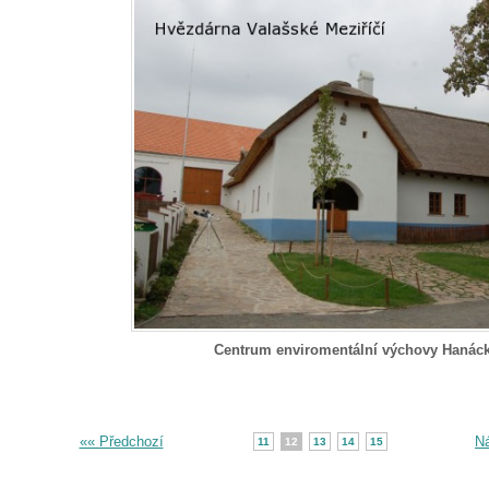
Centrum enviromentální výchovy Hanáck
«« Předchozí
Ná
11
12
13
14
15