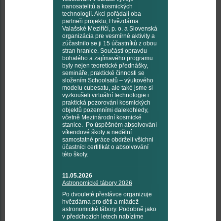
nanosatelitů a kosmických
technologií. Akci pořádali oba
partneři projektu, Hvězdárna
Valašské Meziříčí, p. o. a Slovenská
organizácia pre vesmírné aktivity a
zúčastnilo se ji 15 účastníků z obou
stran hranice. Součástí opravdu
bohatého a zajímavého programu
byly nejen teoretické přednášky,
semináře, praktické činnosti se
složením Schoolsatů – výukového
modelu cubesatu, ale také jsme si
vyzkoušeli virtuální technologie i
praktická pozorování kosmických
objektů pozemními dalekohledy,
včetně Mezinárodní kosmické
stanice. Po úspěšném absolvování
víkendové školy a nedělní
samostatné práce obdrželi všichni
účastníci certifikát o absolvování
této školy.
11.05.2026
Astronomické tábory 2026
Po dvouleté přestávce organizuje
hvězdárna pro děti a mládež
astronomické tábory. Podobně jako
v předchozích letech nabízíme