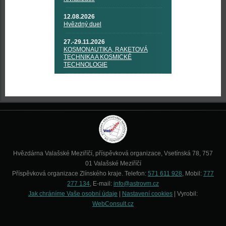
12.08.2026
Hvězdný duel
27.-29.11.2026
KOSMONAUTIKA, RAKETOVÁ
TECHNIKA A KOSMICKÉ
TECHNOLOGIE
Hvězdárna Valašské Meziříčí, příspěvková organizace, Vsetínská 78, 757
01 Valašské Meziříčí
Příspěvková organizace Zlínského kraje. Telefon:
571 611 928
, Mobil:
777
277 134
, E-mail:
info@astrovm.cz
Jak chráníme Vaše osobní údaje
|
Nastavení cookies
| Vyrobil:
WebConsult.cz