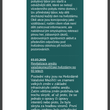
pobytový tábor pro starší a
odvážnější děti, které se nebojí
vícedenního pobytu mimo domov, i
tzv. příměstský tábor, kdy děti
docházejí každý den na hvězdárnu.
Obě akce jsou koncipovány jako
vzdělávací, naším cílem však není
děti zahlcovat informacemi, ale
nabídnout jim smysluplnou rekreaci
plnou her, zábavných úkolů,
dobrovolných sportovních aktivit a
především odpočinku pod
hvězdnou oblohou při nočních
pozorováních.
03.03.2026
Revitalizace areálu
valašskomeziříčské hvězdárny po
60 letech
Poslední roky jsou na Hvězdárně
Valašské Meziříčí ve znamení
velkých změn v základní
infrastruktuře celého areálu.
Zatím většina změn probíhala tak
trochu skrytě, ať už proto, že se
jednalo o opravy či úpravy
interiérů nebo proto, že byla
skryta za hradbou stromů. První
velkou změnou bylo vybudování