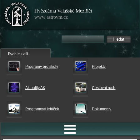
Hvězdárna Valašské Meziříčí
www.astrovm.cz
Programy pro školy
Projekty
Aktuality AK
Cestovní ruch
Programový letáček
Dokumenty