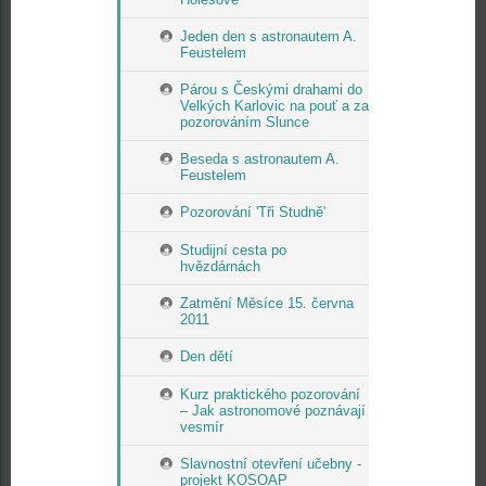
Jeden den s astronautem A.
Feustelem
Párou s Českými drahami do
Velkých Karlovic na pouť a za
pozorováním Slunce
Beseda s astronautem A.
Feustelem
Pozorování 'Tři Studně'
Studijní cesta po
hvězdárnách
Zatmění Měsíce 15. června
2011
Den dětí
Kurz praktického pozorování
– Jak astronomové poznávají
vesmír
Slavnostní otevření učebny -
projekt KOSOAP