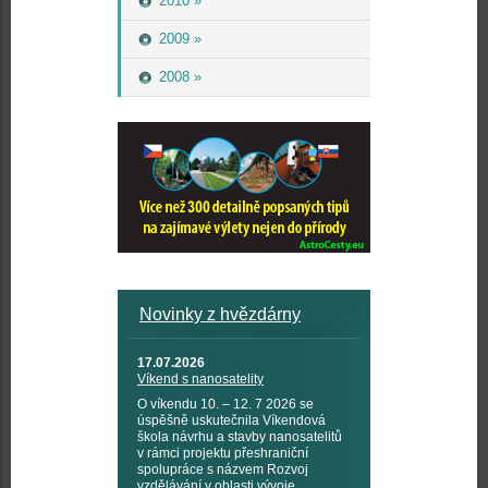
2010 »
2009 »
2008 »
Novinky z hvězdárny
17.07.2026
Víkend s nanosatelity
O víkendu 10. – 12. 7 2026 se
úspěšně uskutečnila Víkendová
škola návrhu a stavby nanosatelitů
v rámci projektu přeshraniční
spolupráce s názvem Rozvoj
vzdělávání v oblasti vývoje