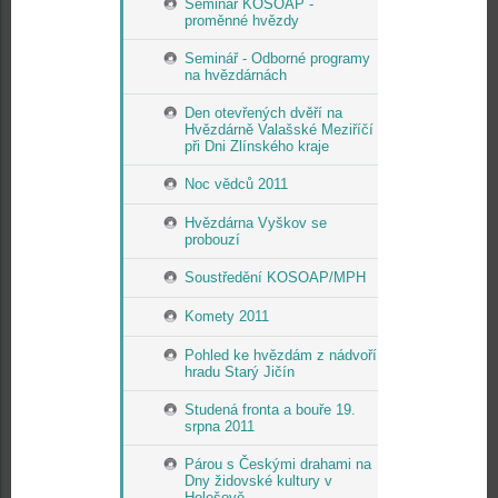
Seminář KOSOAP -
proměnné hvězdy
Seminář - Odborné programy
na hvězdárnách
Den otevřených dvěří na
Hvězdárně Valašské Meziříčí
při Dni Zlínského kraje
Noc vědců 2011
Hvězdárna Vyškov se
probouzí
Soustředění KOSOAP/MPH
Komety 2011
Pohled ke hvězdám z nádvoří
hradu Starý Jičín
Studená fronta a bouře 19.
srpna 2011
Párou s Českými drahami na
Dny židovské kultury v
Holešově