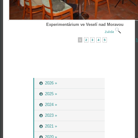
Experimentárium ve Veselí nad Moravou
Zvětšit
N
1
2
3
4
5
2026 »
2025 »
2024 »
2023 »
2021 »
2020 »