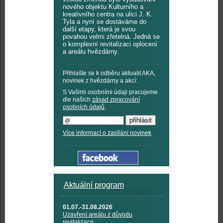
nového objektu Kulturního a
kreativního centra na ulici J. K.
Tyla a nyní se dostáváme do
další etapy, která je svou
povahou velmi zřetelná. Jedná se
o komplexní revitalizaci oplocení
a areálu hvězdárny.
Přihlašte se k odběru aktualit AKA,
novinek z hvězdárny a akcí:
S Vašimi osobními údaji pracujeme
dle našich
zásad zpracování
osobních údajů
.
Více informací o zasílání novinek
Aktuální program
01.07.-31.08.2026
Uzavření areálu z důvodu
revitalizace