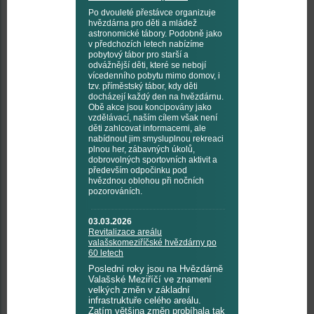
Po dvouleté přestávce organizuje
hvězdárna pro děti a mládež
astronomické tábory. Podobně jako
v předchozích letech nabízíme
pobytový tábor pro starší a
odvážnější děti, které se nebojí
vícedenního pobytu mimo domov, i
tzv. příměstský tábor, kdy děti
docházejí každý den na hvězdárnu.
Obě akce jsou koncipovány jako
vzdělávací, naším cílem však není
děti zahlcovat informacemi, ale
nabídnout jim smysluplnou rekreaci
plnou her, zábavných úkolů,
dobrovolných sportovních aktivit a
především odpočinku pod
hvězdnou oblohou při nočních
pozorováních.
03.03.2026
Revitalizace areálu
valašskomeziříčské hvězdárny po
60 letech
Poslední roky jsou na Hvězdárně
Valašské Meziříčí ve znamení
velkých změn v základní
infrastruktuře celého areálu.
Zatím většina změn probíhala tak