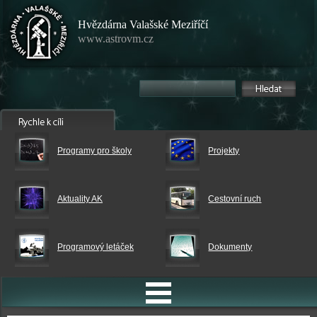
Hvězdárna Valašské Meziříčí
www.astrovm.cz
Programy pro školy
Projekty
Aktuality AK
Cestovní ruch
Programový letáček
Dokumenty