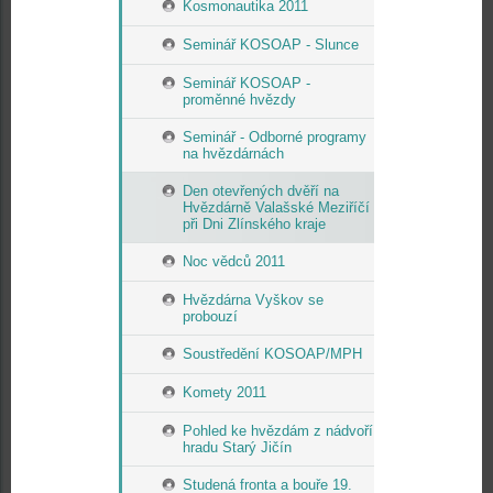
Kosmonautika 2011
Seminář KOSOAP - Slunce
Seminář KOSOAP -
proměnné hvězdy
Seminář - Odborné programy
na hvězdárnách
Den otevřených dvěří na
Hvězdárně Valašské Meziříčí
při Dni Zlínského kraje
Noc vědců 2011
Hvězdárna Vyškov se
probouzí
Soustředění KOSOAP/MPH
Komety 2011
Pohled ke hvězdám z nádvoří
hradu Starý Jičín
Studená fronta a bouře 19.