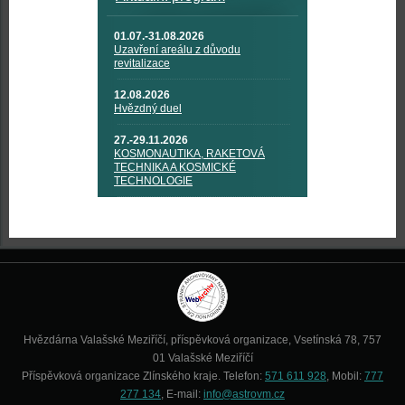
01.07.-31.08.2026
Uzavření areálu z důvodu
revitalizace
12.08.2026
Hvězdný duel
27.-29.11.2026
KOSMONAUTIKA, RAKETOVÁ
TECHNIKA A KOSMICKÉ
TECHNOLOGIE
Hvězdárna Valašské Meziříčí, příspěvková organizace, Vsetínská 78, 757
01 Valašské Meziříčí
Příspěvková organizace Zlínského kraje. Telefon:
571 611 928
, Mobil:
777
277 134
, E-mail:
info@astrovm.cz