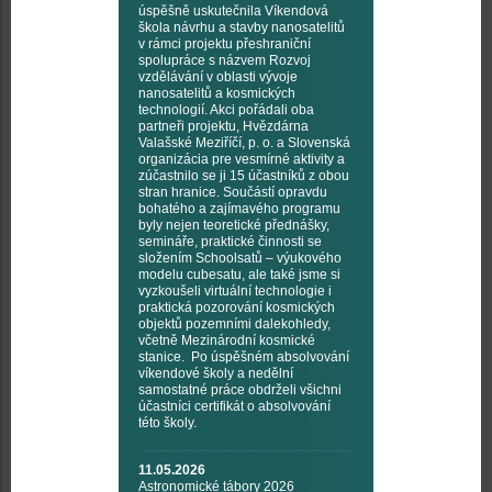
úspěšně uskutečnila Víkendová
škola návrhu a stavby nanosatelitů
v rámci projektu přeshraniční
spolupráce s názvem Rozvoj
vzdělávání v oblasti vývoje
nanosatelitů a kosmických
technologií. Akci pořádali oba
partneři projektu, Hvězdárna
Valašské Meziříčí, p. o. a Slovenská
organizácia pre vesmírné aktivity a
zúčastnilo se ji 15 účastníků z obou
stran hranice. Součástí opravdu
bohatého a zajímavého programu
byly nejen teoretické přednášky,
semináře, praktické činnosti se
složením Schoolsatů – výukového
modelu cubesatu, ale také jsme si
vyzkoušeli virtuální technologie i
praktická pozorování kosmických
objektů pozemními dalekohledy,
včetně Mezinárodní kosmické
stanice. Po úspěšném absolvování
víkendové školy a nedělní
samostatné práce obdrželi všichni
účastníci certifikát o absolvování
této školy.
11.05.2026
Astronomické tábory 2026