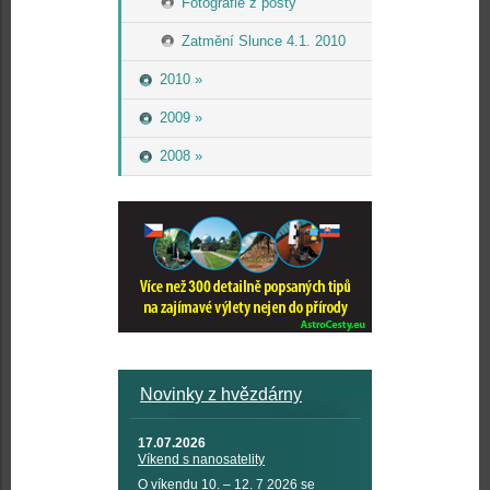
Fotografie z pošty
Zatmění Slunce 4.1. 2010
2010 »
2009 »
2008 »
Novinky z hvězdárny
17.07.2026
Víkend s nanosatelity
O víkendu 10. – 12. 7 2026 se