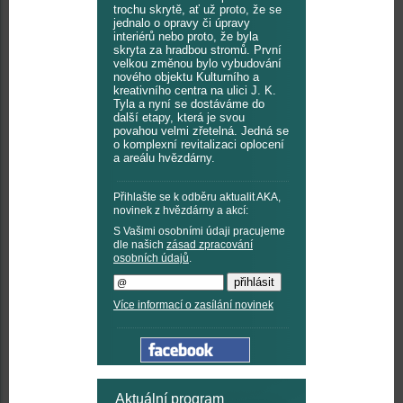
trochu skrytě, ať už proto, že se
jednalo o opravy či úpravy
interiérů nebo proto, že byla
skryta za hradbou stromů. První
velkou změnou bylo vybudování
nového objektu Kulturního a
kreativního centra na ulici J. K.
Tyla a nyní se dostáváme do
další etapy, která je svou
povahou velmi zřetelná. Jedná se
o komplexní revitalizaci oplocení
a areálu hvězdárny.
Přihlašte se k odběru aktualit AKA,
novinek z hvězdárny a akcí:
S Vašimi osobními údaji pracujeme
dle našich
zásad zpracování
osobních údajů
.
Více informací o zasílání novinek
Aktuální program