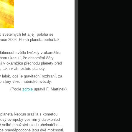
světelných let a její poloha se
oce 2008. Horká planeta obíhá tak
slábnoucí světlo hvězdy v okamžiku,
oru ukazují, že absorpční čáry
ší v okamžiku přechodu planety před
 tak i v atmosféře planety.
lalok, což je gravitační rozhraní, za
do sféry vlivu mateřské hvězdy.
(Podle
zdroje
upravil F. Martinek)
 planeta Neptun srazila s kometou.
l nový evropský vesmírný dalekohled
ě velké množství oxidu uhelnatého –
íce pravděpodobné jsou dvě možnosti.