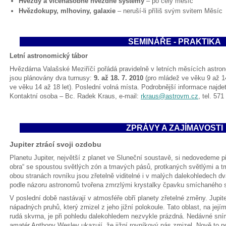
Hvězdy a vícenásobné hvězdné systémy
– po celý měsíc
Hvězdokupy, mlhoviny, galaxie
– neruší-li příliš svým svitem Měsíc
SEMINÁŘE - PRAKTIKA
Letní astronomický tábor
Hvězdárna Valašské Meziříčí pořádá pravidelně v letních měsících astro
jsou plánovány dva turnusy:
9. až 18. 7. 2010
(pro mládež ve věku 9 až 1
ve věku 14 až 18 let). Poslední volná místa. Podrobnější informace najd
Kontaktní osoba – Bc. Radek Kraus, e-mail:
rkraus@astrovm.cz
, tel. 571
ZPRÁVY A ZAJÍMAVOSTI
Jupiter ztrácí svoji ozdobu
Planetu Jupiter, největší z planet ve Sluneční soustavě, si nedovedeme p
obra“ se spoustou světlých zón a tmavých pásů, protkaných světlými a t
obou stranách rovníku jsou zřetelně viditelné i v malých dalekohledech d
podle názoru astronomů tvořena zmrzlými krystalky čpavku smíchaného se
V poslední době nastávají v atmosféře obří planety zřetelné změny. Jupiter
nápadných pruhů, který zmizel z jeho jižní polokoule. Tato oblast, na její
rudá skvrna, je při pohledu dalekohledem nezvykle prázdná. Nedávné sním
amatér Anthony Wesley ukazují, že jižní rovníkový pás zmizel. Nově to po