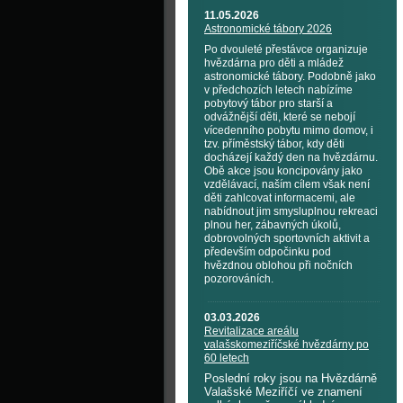
11.05.2026
Astronomické tábory 2026
Po dvouleté přestávce organizuje
hvězdárna pro děti a mládež
astronomické tábory. Podobně jako
v předchozích letech nabízíme
pobytový tábor pro starší a
odvážnější děti, které se nebojí
vícedenního pobytu mimo domov, i
tzv. příměstský tábor, kdy děti
docházejí každý den na hvězdárnu.
Obě akce jsou koncipovány jako
vzdělávací, naším cílem však není
děti zahlcovat informacemi, ale
nabídnout jim smysluplnou rekreaci
plnou her, zábavných úkolů,
dobrovolných sportovních aktivit a
především odpočinku pod
hvězdnou oblohou při nočních
pozorováních.
03.03.2026
Revitalizace areálu
valašskomeziříčské hvězdárny po
60 letech
Poslední roky jsou na Hvězdárně
Valašské Meziříčí ve znamení