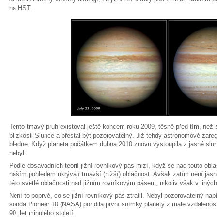
na HST.
Tento tmavý pruh existoval ještě koncem roku 2009, těsně před tím, než s
blízkosti Slunce a přestal být pozorovatelný. Již tehdy astronomové zare
bledne. Když planeta počátkem dubna 2010 znovu vystoupila z jasné sluneč
nebyl.
Podle dosavadních teorií jižní rovníkový pás mizí, když se nad touto obla
naším pohledem ukrývají tmavší (nižší) oblačnost. Avšak zatím není jasn
této světlé oblačnosti nad jižním rovníkovým pásem, nikoliv však v jiných
Není to poprvé, co se jižní rovníkový pás ztratil. Nebyl pozorovatelný na
sonda Pioneer 10 (NASA) pořídila první snímky planety z malé vzdálenos
90. let minulého století.