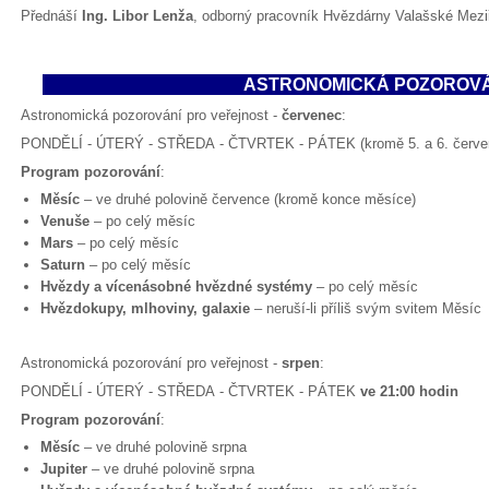
Přednáší
Ing. Libor Lenža
, odborný pracovník Hvězdárny Valašské Meziř
ASTRONOMICKÁ POZOROVÁ
Astronomická pozorování pro veřejnost -
červenec
:
PONDĚLÍ - ÚTERÝ - STŘEDA - ČTVRTEK - PÁTEK (kromě 5. a 6. červ
Program pozorování
:
Měsíc
– ve druhé polovině července (kromě konce měsíce)
Venuše
– po celý měsíc
Mars
– po celý měsíc
Saturn
– po celý měsíc
Hvězdy a vícenásobné hvězdné systémy
– po celý měsíc
Hvězdokupy, mlhoviny, galaxie
– neruší-li příliš svým svitem Měsíc
Astronomická pozorování pro veřejnost -
srpen
:
PONDĚLÍ - ÚTERÝ - STŘEDA - ČTVRTEK - PÁTEK
ve 21:00 hodin
Program pozorování
:
Měsíc
– ve druhé polovině srpna
Jupiter
– ve druhé polovině srpna