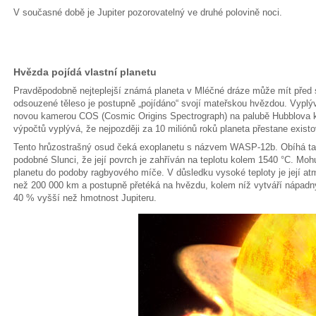
V současné době je Jupiter pozorovatelný ve druhé polovině noci.
Hvězda pojídá vlastní planetu
Pravděpodobně nejteplejší známá planeta v Mléčné dráze může mít před s
odsouzené těleso je postupně „pojídáno“ svojí mateřskou hvězdou. Vyplý
novou kamerou COS (Cosmic Origins Spectrograph) na palubě Hubblova 
výpočtů vyplývá, že nejpozději za 10 miliónů roků planeta přestane existo
Tento hrůzostrašný osud čeká exoplanetu s názvem WASP-12b. Obíhá ta
podobné Slunci, že její povrch je zahříván na teplotu kolem 1540 °C. Mohu
planetu do podoby ragbyového míče. V důsledku vysoké teploty je její at
než 200 000 km a postupně přetéká na hvězdu, kolem níž vytváří nápadný
40 % vyšší než hmotnost Jupiteru.