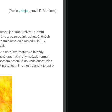
(Podle
zdroje
upravil F. Martinek)
ebou jen krátký život. K smrti
vá to z pozorování, uskutečněných
kosmického dalekohledu HST. Z
vat.
k blízko své mateřské hvězdy
tné gravitační síly hvězdy formují
mosféra nafouklá do vzdálenosti více
 prstenec. Hmotnost planety je asi o