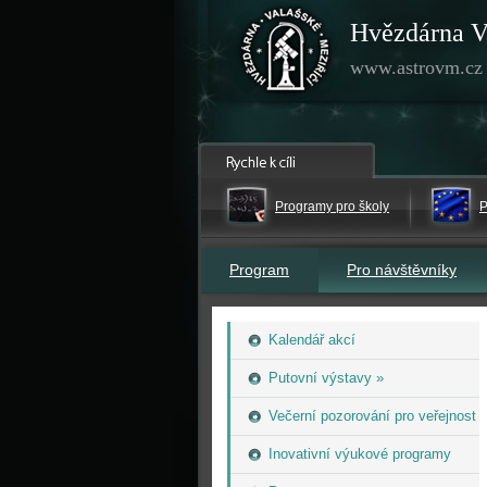
Hvězdárna V
www.astrovm.cz
Programy pro školy
P
Program
Pro návštěvníky
Kalendář akcí
Putovní výstavy »
Večerní pozorování pro veřejnost
Inovativní výukové programy