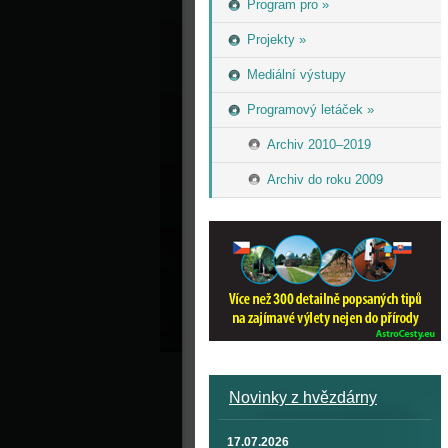
Program pro »
Projekty »
Mediální výstupy
Programový letáček »
Archiv 2010–2019
Archiv do roku 2009
Novinky z hvězdárny
17.07.2026