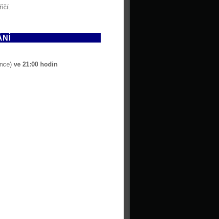
íčí.
NÍ
ence)
ve 21:00 hodin