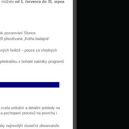
ás můžete
od 1. července do 31. srpna
ek pozorování Slunce
29 přezdívané „Kolňa badajná“
jasných hvězd – pouze za vhodných
 přednášku z bohaté nabídky programů
cela unikátní a detailní pohledy na
 a pochopení procesů na povrchu i
by nejnovější sluneční observatoře.