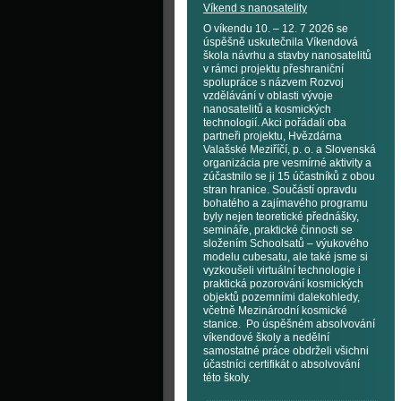
Víkend s nanosatelity
O víkendu 10. – 12. 7 2026 se
úspěšně uskutečnila Víkendová
škola návrhu a stavby nanosatelitů
v rámci projektu přeshraniční
spolupráce s názvem Rozvoj
vzdělávání v oblasti vývoje
nanosatelitů a kosmických
technologií. Akci pořádali oba
partneři projektu, Hvězdárna
Valašské Meziříčí, p. o. a Slovenská
organizácia pre vesmírné aktivity a
zúčastnilo se ji 15 účastníků z obou
stran hranice. Součástí opravdu
bohatého a zajímavého programu
byly nejen teoretické přednášky,
semináře, praktické činnosti se
složením Schoolsatů – výukového
modelu cubesatu, ale také jsme si
vyzkoušeli virtuální technologie i
praktická pozorování kosmických
objektů pozemními dalekohledy,
včetně Mezinárodní kosmické
stanice. Po úspěšném absolvování
víkendové školy a nedělní
samostatné práce obdrželi všichni
účastníci certifikát o absolvování
této školy.