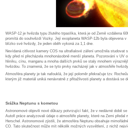
WASP-12 je hvězda typu žlutého trpaslíka, která je od Země vzdálena 600 
promítá do souhvězdí Vozky. Její exoplaneta WASP-12b byla objevena v r
blízko své hvězdy, že jeden oběh vykoná za 1,1 dne.
Nevídaná citlivost kamery COS na ultrafialové záření umožnila studovat 
kdy před ní přecházela mnohonásobně menší planeta. Pozorování v UV ob
hliníku, cínu, manganu a mnoha dalších prvků se staly mnohem výrazněj
hvězdou. To znamená, že se tyto prvky nacházejí jak v atmosféře hvězdy,
Atmosféra planety je tak nafouklá, že její poloměr překračuje tzv. Rocheův 
kterým již materiál uniká nenávratně z přitažlivosti planety a dostává se 
Srážka Neptunu s kometou
Astronomové objevili nové důkazy potvrzující fakt, že v nedávné době se
Autoři práce analyzovali údaje o atmosféře planety, které na Zemi předa
Herschel. Astronomové zjistili, že atmosféra Neptunu obsahuje mimořádn
CO. Tato skutečnost může mít několik možných vysvětlení, z nichž nejv