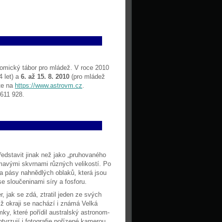
nomický tábor pro mládež. V roce 2010
4 let) a
6. až 15. 8. 2010
(pro mládež
ete na
https://www.astrovm.cz
.
 611 928.
ředstavit jinak než jako „pruhovaného
mavými skvrnami různých velikostí. Po
va pásy nahnědlých oblaků, která jsou
 sloučeninami síry a fosforu.
, jak se zdá, ztratil jeden ze svých
mž okraji se nachází i známá Velká
ky, které pořídil australský astronom-
tvrzují i fotografie pořízené kamerou