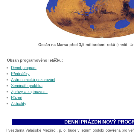
Oceán na Marsu před 3,5 miliardami roků
(kredit: U
Obsah programového letáčku:
Denní program
Přednášky
Astronomická pozorování
Semináře-praktika
Zprávy a zajímavosti
Různé
Aktuality
DENNÍ PRÁZDNINOVÝ PROG
Hvězdárna Valašské Meziříčí, p. o. bude v letním období otevřena pro veř