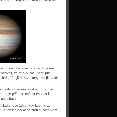
e Jupiter dostal na obloze do těsné
gistrovali, že tmavý pás postupně
ní záře, jižní rovníkový pás již vidět
stí vytvoří bělavá oblaka, čímž před
é, co je příčinou občasného vzniku
 oblastech.
příklad v roce 1973, kdy kosmická
ti, a rovněž dočasně zmizel počátkem