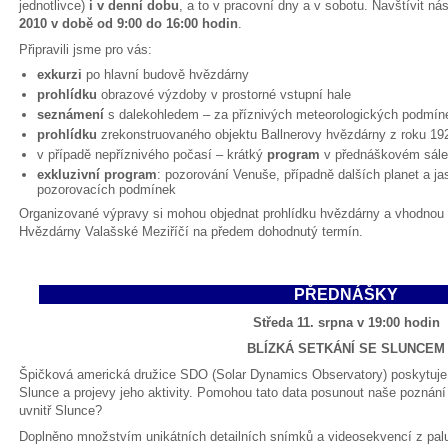
jednotlivce)
i v denní dobu
, a to v pracovní dny a v sobotu. Navštívit n
2010 v době od 9:00 do 16:00 hodin
.
Připravili jsme pro vás:
exkurzi
po hlavní budově hvězdárny
prohlídku
obrazové výzdoby v prostorné vstupní hale
seznámení
s dalekohledem – za příznivých meteorologických podmín
prohlídku
zrekonstruovaného objektu Ballnerovy hvězdárny z roku 19
v případě nepříznivého počasí – krátký
program
v přednáškovém sále
exkluzivní program
: pozorování Venuše, případně dalších planet a 
pozorovacích podmínek
Organizované výpravy si mohou objednat prohlídku hvězdárny a vhodnou
Hvězdárny Valašské Meziříčí na předem dohodnutý termín.
PŘEDNÁŠKY
Středa 11. srpna v 19:00 hodin
BLÍZKÁ SETKÁNÍ SE SLUNCEM
Špičková americká družice SDO (Solar Dynamics Observatory) poskytuje z
Slunce a projevy jeho aktivity. Pomohou tato data posunout naše poznání
uvnitř Slunce?
Doplněno množstvím unikátních detailních snímků a videosekvencí z palu