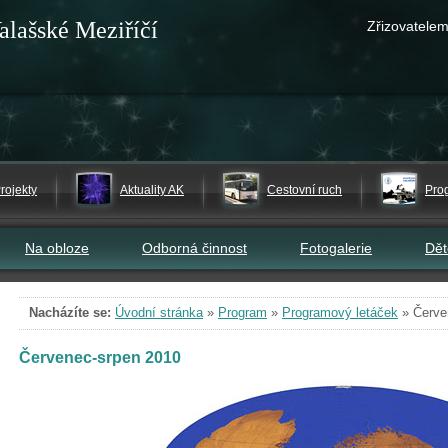
alašské Meziříčí
Zřizovatelem
rojekty
Aktuality AK
Cestovní ruch
Pro
Na obloze
Odborná činnost
Fotogalerie
Dě
Nacházíte se:
Úvodní stránka
»
Program
»
Programový letáček
»
Červe
Červenec-srpen 2010