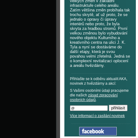
velkých změn v základní
infrastruktuře celého areálu.
Zatím většina změn probíhala tak
trochu skrytě, ať už proto, že se
jednalo o opravy či úpravy
interiérů nebo proto, že byla
skryta za hradbou stromů. První
velkou změnou bylo vybudování
nového objektu Kulturního a
kreativního centra na ulici J. K.
Tyla a nyní se dostáváme do
další etapy, která je svou
povahou velmi zřetelná. Jedná se
o komplexní revitalizaci oplocení
a areálu hvězdárny.
Přihlašte se k odběru aktualit AKA,
novinek z hvězdárny a akcí:
S Vašimi osobními údaji pracujeme
dle našich
zásad zpracování
osobních údajů
.
Více informací o zasílání novinek