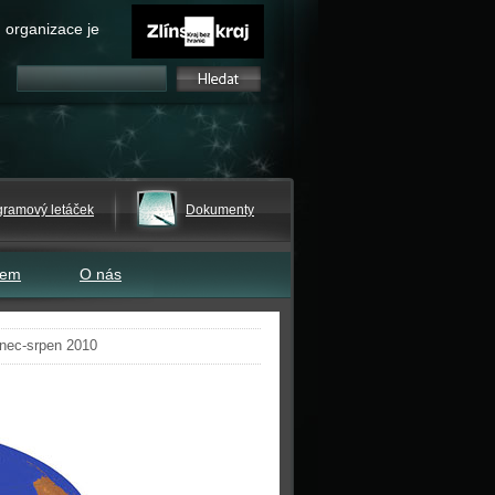
 organizace je
gramový letáček
Dokumenty
tem
O nás
nec-srpen 2010