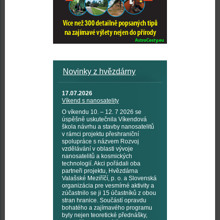
Novinky z hvězdárny
17.07.2026
Víkend s nanosatelity
O víkendu 10. – 12. 7 2026 se
úspěšně uskutečnila Víkendová
škola návrhu a stavby nanosatelitů
v rámci projektu přeshraniční
spolupráce s názvem Rozvoj
vzdělávání v oblasti vývoje
nanosatelitů a kosmických
technologií. Akci pořádali oba
partneři projektu, Hvězdárna
Valašské Meziříčí, p. o. a Slovenská
organizácia pre vesmírné aktivity a
zúčastnilo se ji 15 účastníků z obou
stran hranice. Součástí opravdu
bohatého a zajímavého programu
byly nejen teoretické přednášky,