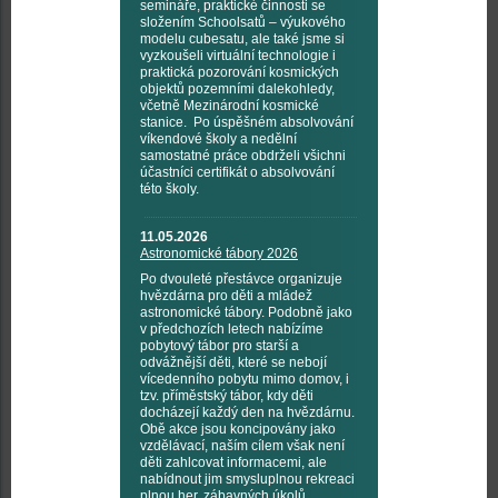
semináře, praktické činnosti se
složením Schoolsatů – výukového
modelu cubesatu, ale také jsme si
vyzkoušeli virtuální technologie i
praktická pozorování kosmických
objektů pozemními dalekohledy,
včetně Mezinárodní kosmické
stanice. Po úspěšném absolvování
víkendové školy a nedělní
samostatné práce obdrželi všichni
účastníci certifikát o absolvování
této školy.
11.05.2026
Astronomické tábory 2026
Po dvouleté přestávce organizuje
hvězdárna pro děti a mládež
astronomické tábory. Podobně jako
v předchozích letech nabízíme
pobytový tábor pro starší a
odvážnější děti, které se nebojí
vícedenního pobytu mimo domov, i
tzv. příměstský tábor, kdy děti
docházejí každý den na hvězdárnu.
Obě akce jsou koncipovány jako
vzdělávací, naším cílem však není
děti zahlcovat informacemi, ale
nabídnout jim smysluplnou rekreaci
plnou her, zábavných úkolů,