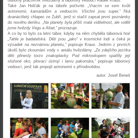
odborný pracovník hvězdárny a táborový vedoucí Radek Kraus.
Také Jan Holčák je na táboře počtvrté.
„Vracím se sem kvůli
astronomii, kamarádům a vedoucím. Všichni jsou super,“
říká
dvanáctiletý chlapec ze Zubří, jenž si stačil zapsat první poznámky
do nového deníku.
„Na planety byla příliš malá viditelnost, ale viděli
jsme hvězdy Vegu a Altair,“
prozrazuje.
A co by to bylo za letní tábor, kdyby na něm chyběla táborová hra!
„Tahle je badatelská. Děti jsou „jako“ v kosmické lodi a čeká je
výsadek na neznámou planetu,“
popisuje Kraus. Jedním z prvních
úkolů bylo zkoumání vody v areálu hvězdárny.
„Ze zdejšího jezírka
děti přinesly torzo znakoplavky. Pod mikroskopem spatřily její
složené oko, plovací ústrojí i larvu pakomára,“
popisuje táborový
vedoucí, jenž tak propojil astronomii s přírodovědou.
autor: Josef Beneš