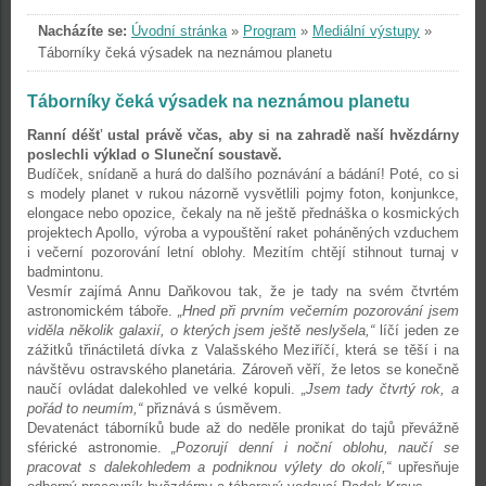
Nacházíte se:
Úvodní stránka
»
Program
»
Mediální výstupy
»
Táborníky čeká výsadek na neznámou planetu
Táborníky čeká výsadek na neznámou planetu
Ranní déšť ustal právě včas, aby si na zahradě naší hvězdárny
poslechli výklad o Sluneční soustavě.
Budíček, snídaně a hurá do dalšího poznávání a bádání! Poté, co si
s modely planet v rukou názorně vysvětlili pojmy foton, konjunkce,
elongace nebo opozice, čekaly na ně ještě přednáška o kosmických
projektech Apollo, výroba a vypouštění raket poháněných vzduchem
i večerní pozorování letní oblohy. Mezitím chtějí stihnout turnaj v
badmintonu.
Vesmír zajímá Annu Daňkovou tak, že je tady na svém čtvrtém
astronomickém táboře.
„Hned při prvním večerním pozorování jsem
viděla několik galaxií, o kterých jsem ještě neslyšela,“
líčí jeden ze
zážitků třináctiletá dívka z Valašského Meziříčí, která se těší i na
návštěvu ostravského planetária. Zároveň věří, že letos se konečně
naučí ovládat dalekohled ve velké kopuli.
„Jsem tady čtvrtý rok, a
pořád to neumím,“
přiznává s úsměvem.
Devatenáct táborníků bude až do neděle pronikat do tajů převážně
sférické astronomie.
„Pozorují denní i noční oblohu, naučí se
pracovat s dalekohledem a podniknou výlety do okolí,“
upřesňuje