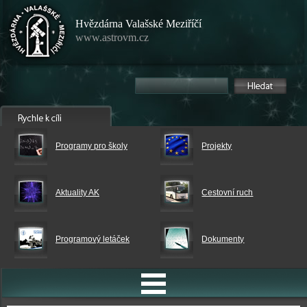
Hvězdárna Valašské Meziříčí
www.astrovm.cz
Programy pro školy
Projekty
Aktuality AK
Cestovní ruch
Programový letáček
Dokumenty