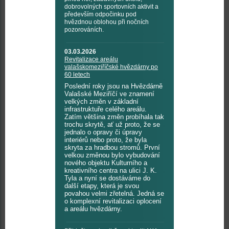
dobrovolných sportovních aktivit a
především odpočinku pod
hvězdnou oblohou při nočních
pozorováních.
03.03.2026
Revitalizace areálu
valašskomeziříčské hvězdárny po
60 letech
Poslední roky jsou na Hvězdárně
Valašské Meziříčí ve znamení
velkých změn v základní
infrastruktuře celého areálu.
Zatím většina změn probíhala tak
trochu skrytě, ať už proto, že se
jednalo o opravy či úpravy
interiérů nebo proto, že byla
skryta za hradbou stromů. První
velkou změnou bylo vybudování
nového objektu Kulturního a
kreativního centra na ulici J. K.
Tyla a nyní se dostáváme do
další etapy, která je svou
povahou velmi zřetelná. Jedná se
o komplexní revitalizaci oplocení
a areálu hvězdárny.