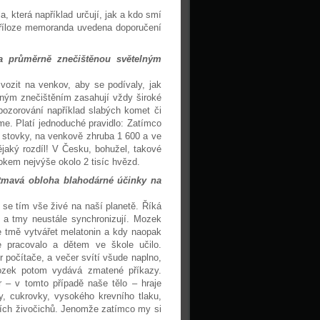
, která například určují, jak a kdo smí
příloze memoranda uvedena doporučení
a průměrně znečištěnou světelným
vozit na venkov, aby se podívaly, jak
lným znečištěním zasahují vždy široké
pozorování například slabých komet či
e. Platí jednoduché pravidlo: Zatímco
 stovky, na venkově zhruba 1 600 a ve
ějaký rozdíl! V Česku, bohužel, takové
okem nejvýše okolo 2 tisíc hvězd.
tmavá obloha blahodárné účinky na
 se tím vše živé na naší planetě. Říká
a a tmy neustále synchronizují. Mozek
e tmě vytvářet melatonin a kdy naopak
 pracovalo a dětem ve škole učilo.
 počítače, a večer svítí všude naplno,
Mozek potom vydává zmatené příkazy.
r – v tomto případě naše tělo – hraje
y, cukrovky, vysokého krevního tlaku,
atních živočichů. Jenomže zatímco my si