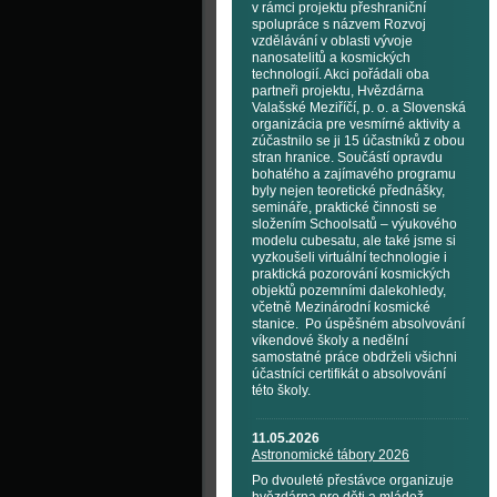
v rámci projektu přeshraniční
spolupráce s názvem Rozvoj
vzdělávání v oblasti vývoje
nanosatelitů a kosmických
technologií. Akci pořádali oba
partneři projektu, Hvězdárna
Valašské Meziříčí, p. o. a Slovenská
organizácia pre vesmírné aktivity a
zúčastnilo se ji 15 účastníků z obou
stran hranice. Součástí opravdu
bohatého a zajímavého programu
byly nejen teoretické přednášky,
semináře, praktické činnosti se
složením Schoolsatů – výukového
modelu cubesatu, ale také jsme si
vyzkoušeli virtuální technologie i
praktická pozorování kosmických
objektů pozemními dalekohledy,
včetně Mezinárodní kosmické
stanice. Po úspěšném absolvování
víkendové školy a nedělní
samostatné práce obdrželi všichni
účastníci certifikát o absolvování
této školy.
11.05.2026
Astronomické tábory 2026
Po dvouleté přestávce organizuje