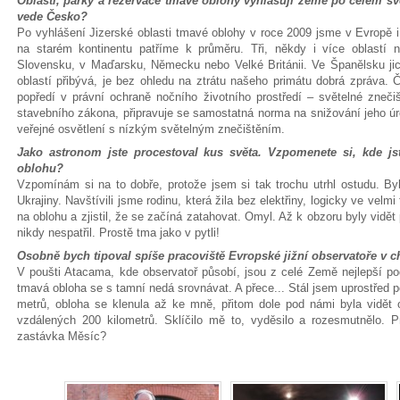
Oblasti, parky a rezervace tmavé oblohy vyhlašují země po celém sv
vede Česko?
Po vyhlášení Jizerské oblasti tmavé oblohy v roce 2009 jsme v Evropě i 
na starém kontinentu patříme k průměru. Tři, někdy i více oblastí
Slovensku, v Maďarsku, Německu nebo Velké Británii. Ve Španělsku jic
oblastí přibývá, je bez ohledu na ztrátu našeho primátu dobrá zpráva
popředí v právní ochraně nočního životního prostředí – světelné zneč
stavebního zákona, připravuje se samostatná norma na snižování jeho úr
veřejné osvětlení s nízkým světelným znečištěním.
Jako astronom jste procestoval kus světa. Vzpomenete si, kde jst
oblohu?
Vzpomínám si na to dobře, protože jsem si tak trochu utrhl ostudu. By
Ukrajiny. Navštívili jsme rodinu, která žila bez elektřiny, logicky ve vel
na oblohu a zjistil, že se začíná zatahovat. Omyl. Až k obzoru byly vidět
nikdy nespatřil. Prostě tma jako v pytli!
Osobně bych tipoval spíše pracoviště Evropské jižní observatoře v c
V poušti Atacama, kde observatoř působí, jsou z celé Země nejlepší p
tmavá obloha se s tamní nedá srovnávat. A přece... Stál jsem uprostřed 
metrů, obloha se klenula až ke mně, přitom dole pod námi byla vidět 
vzdálených 200 kilometrů. Sklíčilo mě to, vyděsilo a rozesmutnělo.
zastávka Měsíc?