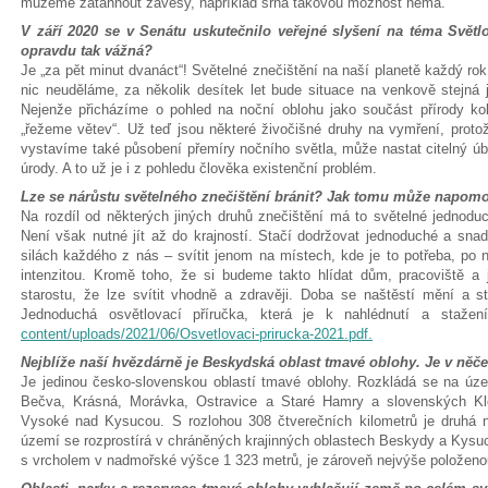
můžeme zatáhnout závěsy, například srna takovou možnost nemá.
V září 2020 se v Senátu uskutečnilo veřejné slyšení na téma Světlo
opravdu tak vážná?
Je „za pět minut dvanáct“! Světelné znečištění na naší planetě každý rok
nic neuděláme, za několik desítek let bude situace na venkově stejná
Nejenže přicházíme o pohled na noční oblohu jako součást přírody k
„řežeme větev“. Už teď jsou některé živočišné druhy na vymření, proto
vystavíme také působení přemíry nočního světla, může nastat citelný úb
úrody. A to už je i z pohledu člověka existenční problém.
Lze se nárůstu světelného znečištění bránit? Jak tomu může napom
Na rozdíl od některých jiných druhů znečištění má to světelné jednodu
Není však nutné jít až do krajností. Stačí dodržovat jednoduché a snad
silách každého z nás – svítit jenom na místech, kde je to potřeba, po 
intenzitou. Kromě toho, že si budeme takto hlídat dům, pracoviště a 
starostu, že lze svítit vhodně a zdravěji. Doba se naštěstí mění a st
Jednoduchá osvětlovací příručka, která je k nahlédnutí a staž
content/uploads/2021/06/Osvetlovaci-prirucka-2021.pdf.
Nejblíže naší hvězdárně je Beskydská oblast tmavé oblohy. Je v něč
Je jedinou česko-slovenskou oblastí tmavé oblohy. Rozkládá se na úze
Bečva, Krásná, Morávka, Ostravice a Staré Hamry a slovenských Kl
Vysoké nad Kysucou. S rozlohou 308 čtverečních kilometrů je druhá ne
území se rozprostírá v chráněných krajinných oblastech Beskydy a Kysuce
s vrcholem v nadmořské výšce 1 323 metrů, je zároveň nejvýše položeno