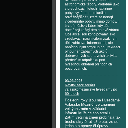
hvězdárna pro děti a mládež
astronomické tábory. Podobně jako
v předchozích letech nabízíme
pobytový tábor pro starší a
odvážnější děti, které se nebojí
vícedenního pobytu mimo domov, i
tzv. příměstský tábor, kdy děti
docházejí každý den na hvězdárnu.
Obě akce jsou koncipovány jako
vzdělávací, naším cílem však není
děti zahlcovat informacemi, ale
nabídnout jim smysluplnou rekreaci
plnou her, zábavných úkolů,
dobrovolných sportovních aktivit a
především odpočinku pod
hvězdnou oblohou při nočních
pozorováních.
03.03.2026
Revitalizace areálu
valašskomeziříčské hvězdárny po
60 letech
Poslední roky jsou na Hvězdárně
Valašské Meziříčí ve znamení
velkých změn v základní
infrastruktuře celého areálu.
Zatím většina změn probíhala tak
trochu skrytě, ať už proto, že se
jednalo o opravy či úpravy