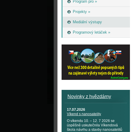
Program pro »
Projekty »
Mediální výstupy
Programový letáček »
Novinky z hvězdárny
17.07.2026
Víkend s nanosatelity
O víkendu 10. – 12. 7 2026 se
úspěšně uskutečnila Víkendová
škola návrhu a stavby nanosatelitů