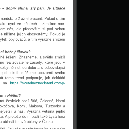
 – dobrý sluha, zlý pán. Je situace
 narůstá o 2 až 6 procent. Pokud s tím
 jako nyní ve městech – ztratíme noc.
olem nás, ale především si pod sebou
že ničíme jejich ekosystémy. Pokud je
ytek opylovačů, a tím výrazné snížení
oci běžný člověk?
ché řešení. Zhasněme, a světlo zmizí!
no realizovatelné zásady, které jsou v
nezbytně nutnou dobu a s odpovídající
jejich okolí, můžeme upozornit svého
át tento trend podporuje, jak dokládá
ení na
https://svetelneznecisteni.cz/wp-
em zvláštní?
mí českých obcí Bílá, Čeladná, Horní
okočova, Korni, Makova, Turzovky a
jvětší u nás. Výrazná většina jejího
. A protože do ní patří také Lysá hora
u oblastí tmavé oblohy v Česku.