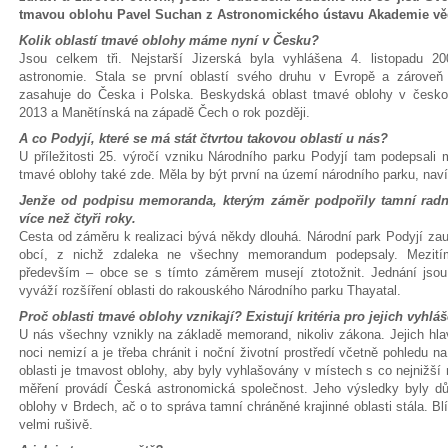
tmavou oblohu Pavel Suchan z Astronomického ústavu Akademie vě
Kolik oblastí tmavé oblohy máme nyní v Česku?
Jsou celkem tři. Nejstarší Jizerská byla vyhlášena 4. listopadu 20
astronomie. Stala se první oblastí svého druhu v Evropě a zároveň 
zasahuje do Česka i Polska. Beskydská oblast tmavé oblohy v česko-
2013 a Manětínská na západě Čech o rok později.
A co Podyjí, které se má stát čtvrtou takovou oblastí u nás?
U příležitosti 25. výročí vzniku Národního parku Podyjí tam podepsal
tmavé oblohy také zde. Měla by být první na území národního parku, nav
Jenže od podpisu memoranda, kterým záměr podpořily tamní radnic
více než čtyři roky.
Cesta od záměru k realizaci bývá někdy dlouhá. Národní park Podyjí z
obcí, z nichž zdaleka ne všechny memorandum podepsaly. Mezitím
především – obce se s tímto záměrem musejí ztotožnit. Jednání jsou
vyváží rozšíření oblasti do rakouského Národního parku Thayatal.
Proč oblasti tmavé oblohy vznikají? Existují kritéria pro jejich vyhlá
U nás všechny vznikly na základě memorand, nikoliv zákona. Jejich hlav
noci nemizí a je třeba chránit i noční životní prostředí včetně pohledu 
oblasti je tmavost oblohy, aby byly vyhlašovány v místech s co nejnižší 
měření provádí Česká astronomická společnost. Jeho výsledky byly d
oblohy v Brdech, ač o to správa tamní chráněné krajinné oblasti stála. B
velmi rušivě.