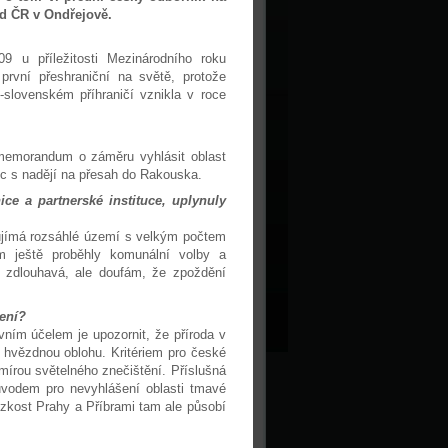
d ČR v Ondřejově.
09 u příležitosti Mezinárodního roku
první přeshraniční na světě, protože
slovenském příhraničí vznikla v roce
i memorandum o záměru vyhlásit oblast
íc s nadějí na přesah do Rakouska.
e a partnerské instituce, uplynuly
aujímá rozsáhlé území s velkým počtem
 ještě proběhly komunální volby a
 zdlouhavá, ale doufám, že zpoždění
šení?
ním účelem je upozornit, že příroda v
na hvězdnou oblohu. Kritériem pro české
mírou světelného znečištění. Příslušná
ůvodem pro nevyhlášení oblasti tmavé
lízkost Prahy a Příbrami tam ale působí