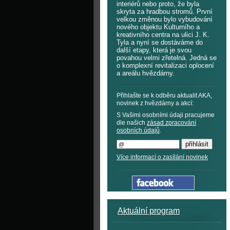
interiérů nebo proto, že byla
skryta za hradbou stromů. První
velkou změnou bylo vybudování
nového objektu Kulturního a
kreativního centra na ulici J. K.
Tyla a nyní se dostáváme do
další etapy, která je svou
povahou velmi zřetelná. Jedná se
o komplexní revitalizaci oplocení
a areálu hvězdárny.
Přihlašte se k odběru aktualit AKA,
novinek z hvězdárny a akcí:
S Vašimi osobními údaji pracujeme
dle našich
zásad zpracování
osobních údajů
.
Více informací o zasílání novinek
Aktuální program