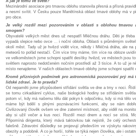
A jak je tomu ve světě?
Mezinárodní asociace pro tmavou oblohu stanovila přesná a přísná pravidla
a nesmí svítit. V Česku pouze Manětínská oblast tmavé oblohy má v 
pro obce.
Je velký rozdíl mezi pozorováním v oblasti s oblohou tmavou 
smogem?
Obyvatelé velkých měst dnes už nespatří Mléčnou dráhu. Děti je třeba 
vypadá slepice nebo ovce … i noční obloha. Oblasti s průměrným světe
okolí měst. Tady už je hvězd vidět více, někdy i Mléčná dráha, ale na 
meteorů to pořád nestačí. Čím více tmy máme, tím více na obloze uvidím
ve velkoměstech jsme schopni spatřit desítky hvězd, ve městech jsou to
světlem naprosto nedotčeném nočním prostředí až 3 tisíce. A to už je n
místo nenajdeme. V našich oblastech tmavé oblohy jsme schopni spatřit 
Kromě příznivých podmínek pro astronomická pozorování prý má 
lidské zdraví. Je to pravda?
Od nepaměti jsme přizpůsobeni střídání světla ve dne a tmy v noci. Řídí
se tomu cirkadiánní cyklus, naše biologické hodiny se střídáním světl
potom ví, kdy má našemu tělu dát pokyn k odpočinku, kdy si má tělo v
máme být bdělí s plnými poznávacími funkcemi, aby se nám dobře
Civilizovaný člověk ovšem ve dne zatemní místnost, aby viděl na monitor
aby si užil večer a kus noci. Rozdíl mezi dnem a nocí se stírá. 
Připomíná dirigenta, který mává taktovkou tak nejistě, že celý orchest
falešně. Zdravotní důsledky se projevují především ve výskytu rakovin
obezity a podobně. A co je horší, tohle se týká nejen člověka, ale i ost