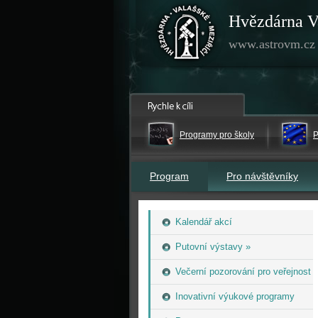
Hvězdárna V
www.astrovm.cz
Programy pro školy
P
Program
Pro návštěvníky
Kalendář akcí
Putovní výstavy »
Večerní pozorování pro veřejnost
Inovativní výukové programy