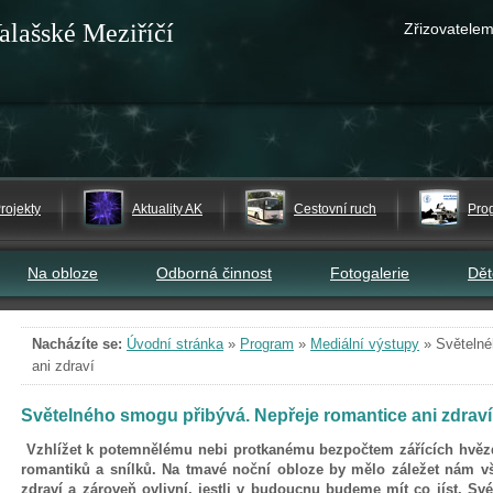
alašské Meziříčí
Zřizovatelem
rojekty
Aktuality AK
Cestovní ruch
Pro
Na obloze
Odborná činnost
Fotogalerie
Dě
Nacházíte se:
Úvodní stránka
»
Program
»
Mediální výstupy
»
Světelné
ani zdraví
Světelného smogu přibývá. Nepřeje romantice ani zdraví
Vzhlížet k potemnělému nebi protkanému bezpočtem zářících hvěz
romantiků a snílků. Na tmavé noční obloze by mělo záležet nám 
zdraví a zároveň ovlivní, jestli v budoucnu budeme mít co jíst. Sv