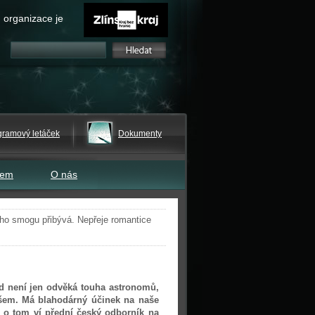
 organizace je
gramový letáček
Dokumenty
tem
O nás
ho smogu přibývá. Nepřeje romantice
d není jen odvěká touha astronomů,
všem. Má blahodárný účinek na naše
é o tom ví přední český odborník na