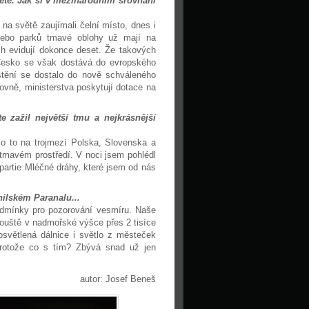
ětě. Jak si v mezinárodním srovnání
na světě zaujímali čelní místo, dnes i
 nebo parků tmavé oblohy už mají na
h evidují dokonce deset. Že takových
. Česko se však dostává do evropského
ištění se dostalo do nově schváleného
ovně, ministerstva poskytují dotace na
e zažil největší tmu a nejkrásnější
lo to na trojmezí Polska, Slovenska a
mi tmavém prostředí. V noci jsem pohlédl
 partie Mléčné dráhy, které jsem od nás
hilském Paranalu...
odmínky pro pozorování vesmíru. Naše
pouště v nadmořské výšce přes 2 tisíce
osvětlená dálnice i světlo z městeček
 Protože co s tím? Zbývá snad už jen
autor: Josef Beneš