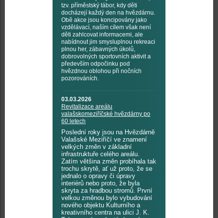
tzv. příměstský tábor, kdy děti
docházejí každý den na hvězdárnu.
Obě akce jsou koncipovány jako
vzdělávací, naším cílem však není
děti zahlcovat informacemi, ale
nabídnout jim smysluplnou rekreaci
plnou her, zábavných úkolů,
dobrovolných sportovních aktivit a
především odpočinku pod
hvězdnou oblohou při nočních
pozorováních.
03.03.2026
Revitalizace areálu
valašskomeziříčské hvězdárny po
60 letech
Poslední roky jsou na Hvězdárně
Valašské Meziříčí ve znamení
velkých změn v základní
infrastruktuře celého areálu.
Zatím většina změn probíhala tak
trochu skrytě, ať už proto, že se
jednalo o opravy či úpravy
interiérů nebo proto, že byla
skryta za hradbou stromů. První
velkou změnou bylo vybudování
nového objektu Kulturního a
kreativního centra na ulici J. K.