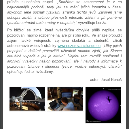
průběh slunečních erupcí.
„Snažíme se zaznamenat je v co
nejucelenější podobě, tedy jak se mění jejich intenzita v čase,
abychom lépe poznali fyzikální stránku těchto jevů. Zároveň jsme
schopni změřit s určitou přesností intenzitu záření a při poměrně
rychlém snímání také změny v erupcích,“
vysvětluje Lenža.
Po blížící se zimě, která hvězdářům obvykle příliš nepřeje, se
pozorování naplno rozběhne na jaře příštího roku. Ve snaze probudit
zájem laické veřejnosti, zejména školáků a studentů, zřídili
astronomové webové stránky
www.pozorovanislunce.eu
.
„Díky jejich
propojení s dalšími pracovišti uživatelé snadno zjistí, jak Slunce
aktuálně vypadá a jak je aktivní. Najdou tam rovněž současné i
archivní výsledky našich pozorování, ale i návody a informace k
pozorování Slunce i sluneční fyzice, včetně odborných článků,“
upřesňuje ředitel hvězdárny.
autor: Josef Beneš