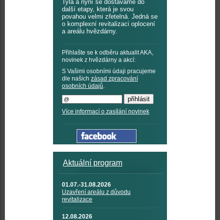
Tyla a nyní se dostáváme do
další etapy, která je svou
povahou velmi zřetelná. Jedná se
o komplexní revitalizaci oplocení
a areálu hvězdárny.
Přihlašte se k odběru aktualit AKA,
novinek z hvězdárny a akcí:
S Vašimi osobními údaji pracujeme
dle našich
zásad zpracování
osobních údajů
.
Více informací o zasílání novinek
Aktuální program
01.07.-31.08.2026
Uzavření areálu z důvodu
revitalizace
12.08.2026