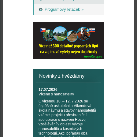
Programový letáček »
Novinky z hvězdárny
17.07.2026
Víkend s nanosatelity
O víkendu 10. – 12. 7 2026 se
úspěšně uskutečnila Víkendová
škola návrhu a stavby nanosatelitů
v rámci projektu přeshraniční
spolupráce s názvem Rozvoj
vzdělávání v oblasti vývoje
nanosatelitů a kosmických
technologií. Akci pořádali oba