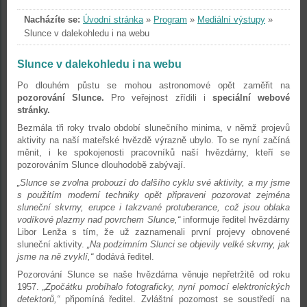
Nacházíte se:
Úvodní stránka
»
Program
»
Mediální výstupy
»
Slunce v dalekohledu i na webu
Slunce v dalekohledu i na webu
Po dlouhém půstu se mohou astronomové opět zaměřit na
pozorování Slunce.
Pro veřejnost zřídili i
speciální webové
stránky.
Bezmála tři roky trvalo období slunečního minima, v němž projevů
aktivity na naší mateřské hvězdě výrazně ubylo. To se nyní začíná
měnit, i ke spokojenosti pracovníků naší hvězdárny, kteří se
pozorováním Slunce dlouhodobě zabývají.
„Slunce se zvolna probouzí do dalšího cyklu své aktivity, a my jsme
s použitím moderní techniky opět připraveni pozorovat zejména
sluneční skvrny, erupce i takzvané protuberance, což jsou oblaka
vodíkové plazmy nad povrchem Slunce,“
informuje ředitel hvězdárny
Libor Lenža s tím, že už zaznamenali první projevy obnovené
sluneční aktivity.
„Na podzimním Slunci se objevily velké skvrny, jak
jsme na ně zvyklí,“
dodává ředitel.
Pozorování Slunce se naše hvězdárna věnuje nepřetržitě od roku
1957.
„Zpočátku probíhalo fotograficky, nyní pomocí elektronických
detektorů,“
připomíná ředitel. Zvláštní pozornost se soustředí na