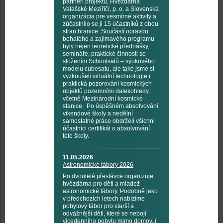
partneři projektu, Hvězdárna
Valašské Meziříčí, p. o. a Slovenská
organizácia pre vesmírné aktivity a
zúčastnilo se ji 15 účastníků z obou
stran hranice. Součástí opravdu
bohatého a zajímavého programu
byly nejen teoretické přednášky,
semináře, praktické činnosti se
složením Schoolsatů – výukového
modelu cubesatu, ale také jsme si
vyzkoušeli virtuální technologie i
praktická pozorování kosmických
objektů pozemními dalekohledy,
včetně Mezinárodní kosmické
stanice. Po úspěšném absolvování
víkendové školy a nedělní
samostatné práce obdrželi všichni
účastníci certifikát o absolvování
této školy.
11.05.2026
Astronomické tábory 2026
Po dvouleté přestávce organizuje
hvězdárna pro děti a mládež
astronomické tábory. Podobně jako
v předchozích letech nabízíme
pobytový tábor pro starší a
odvážnější děti, které se nebojí
vícedenního pobytu mimo domov, i