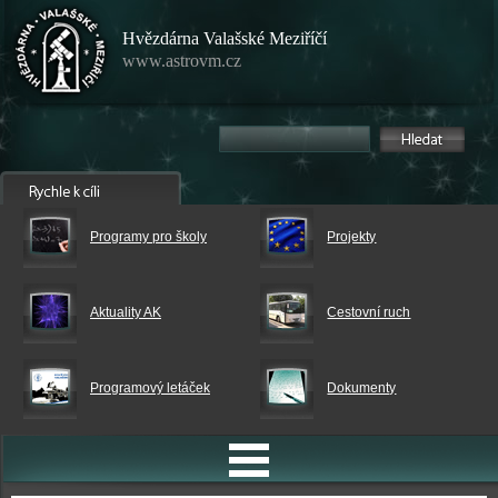
Hvězdárna Valašské Meziříčí
www.astrovm.cz
Programy pro školy
Projekty
Aktuality AK
Cestovní ruch
Programový letáček
Dokumenty