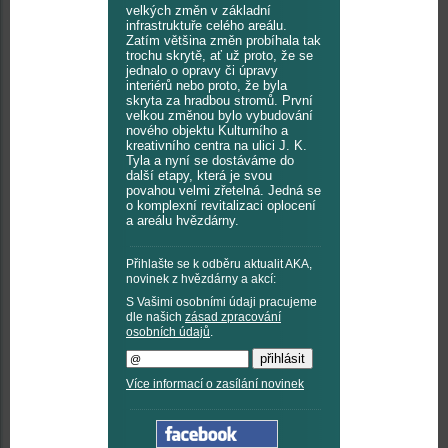
velkých změn v základní
infrastruktuře celého areálu.
Zatím většina změn probíhala tak
trochu skrytě, ať už proto, že se
jednalo o opravy či úpravy
interiérů nebo proto, že byla
skryta za hradbou stromů. První
velkou změnou bylo vybudování
nového objektu Kulturního a
kreativního centra na ulici J. K.
Tyla a nyní se dostáváme do
další etapy, která je svou
povahou velmi zřetelná. Jedná se
o komplexní revitalizaci oplocení
a areálu hvězdárny.
Přihlašte se k odběru aktualit AKA,
novinek z hvězdárny a akcí:
S Vašimi osobními údaji pracujeme
dle našich
zásad zpracování
osobních údajů
.
Více informací o zasílání novinek