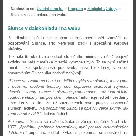
Nacházíte se:
Úvodní stránka
»
Program
»
Mediální výstupy
»
Slunce v dalekohledu i na webu
Slunce v dalekohledu i na webu
Po dlouhém půstu se mohou astronomové opět zaměřit na
pozorování Slunce.
Pro veřejnost zřídili i
speciální webové
stránky.
Bezmála tři roky trvalo období slunečního minima, v němž projevů
aktivity na naší mateřské hvězdě výrazně ubylo. To se nyní začíná
měnit, i ke spokojenosti pracovníků naší hvězdárny, kteří se
pozorováním Slunce dlouhodobě zabývají.
„Slunce se zvolna probouzí do dalšího cyklu své aktivity, a my jsme
s použitím moderní techniky opět připraveni pozorovat zejména
sluneční skvrny, erupce i takzvané protuberance, což jsou oblaka
vodíkové plazmy nad povrchem Slunce,“
informuje ředitel hvězdárny
Libor Lenža s tím, že už zaznamenali první projevy obnovené
sluneční aktivity.
„Na podzimním Slunci se objevily velké skvrny, jak
jsme na ně zvyklí,“
dodává ředitel.
Pozorování Slunce se naše hvězdárna věnuje nepřetržitě od roku
1957.
„Zpočátku probíhalo fotograficky, nyní pomocí elektronických
detektorů,“
připomíná ředitel. Zvláštní pozornost se soustředí na