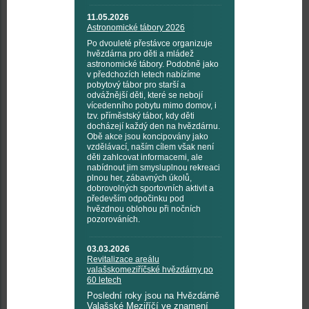
11.05.2026
Astronomické tábory 2026
Po dvouleté přestávce organizuje
hvězdárna pro děti a mládež
astronomické tábory. Podobně jako
v předchozích letech nabízíme
pobytový tábor pro starší a
odvážnější děti, které se nebojí
vícedenního pobytu mimo domov, i
tzv. příměstský tábor, kdy děti
docházejí každý den na hvězdárnu.
Obě akce jsou koncipovány jako
vzdělávací, naším cílem však není
děti zahlcovat informacemi, ale
nabídnout jim smysluplnou rekreaci
plnou her, zábavných úkolů,
dobrovolných sportovních aktivit a
především odpočinku pod
hvězdnou oblohou při nočních
pozorováních.
03.03.2026
Revitalizace areálu
valašskomeziříčské hvězdárny po
60 letech
Poslední roky jsou na Hvězdárně
Valašské Meziříčí ve znamení