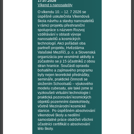
17.07.2026
Víkend s nanosatelity
O víkendu 10. – 12. 7 2026 se
úspěšně uskutečnila Víkendová
škola návrhu a stavby nanosatelitů
v rámci projektu přeshraniční
spolupráce s názvem Rozvoj
vzdělávání v oblasti vývoje
nanosatelitů a kosmických
technologií. Akci pořádali oba
partneři projektu, Hvězdárna
Valašské Meziříčí, p. o. a Slovenská
organizácia pre vesmírné aktivity a
zúčastnilo se ji 15 účastníků z obou
stran hranice. Součástí opravdu
bohatého a zajímavého programu
byly nejen teoretické přednášky,
semináře, praktické činnosti se
složením Schoolsatů – výukového
modelu cubesatu, ale také jsme si
vyzkoušeli virtuální technologie i
praktická pozorování kosmických
objektů pozemními dalekohledy,
včetně Mezinárodní kosmické
stanice. Po úspěšném absolvování
víkendové školy a nedělní
samostatné práce obdrželi všichni
účastníci certifikát o absolvování
této školy.