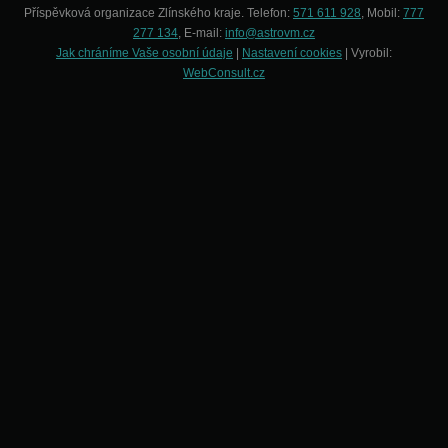
Příspěvková organizace Zlínského kraje. Telefon:
571 611 928
, Mobil:
777
277 134
, E-mail:
info@astrovm.cz
Jak chráníme Vaše osobní údaje
|
Nastavení cookies
| Vyrobil:
WebConsult.cz