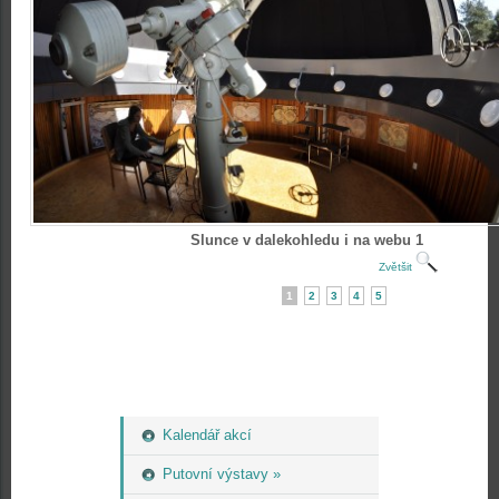
Slunce v dalekohledu i na webu 1
Zvětšit
1
2
3
4
5
Kalendář akcí
Putovní výstavy »