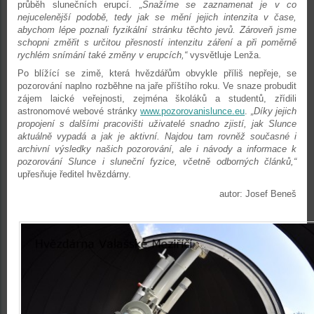
průběh slunečních erupcí.
„Snažíme se zaznamenat je v co
nejucelenější podobě, tedy jak se mění jejich intenzita v čase,
abychom lépe poznali fyzikální stránku těchto jevů. Zároveň jsme
schopni změřit s určitou přesností intenzitu záření a při poměrně
rychlém snímání také změny v erupcích,“
vysvětluje Lenža.
Po blížící se zimě, která hvězdářům obvykle příliš nepřeje, se
pozorování naplno rozběhne na jaře příštího roku. Ve snaze probudit
zájem laické veřejnosti, zejména školáků a studentů, zřídili
astronomové webové stránky
www.pozorovanislunce.eu
.
„Díky jejich
propojení s dalšími pracovišti uživatelé snadno zjistí, jak Slunce
aktuálně vypadá a jak je aktivní. Najdou tam rovněž současné i
archivní výsledky našich pozorování, ale i návody a informace k
pozorování Slunce i sluneční fyzice, včetně odborných článků,“
upřesňuje ředitel hvězdárny.
autor: Josef Beneš