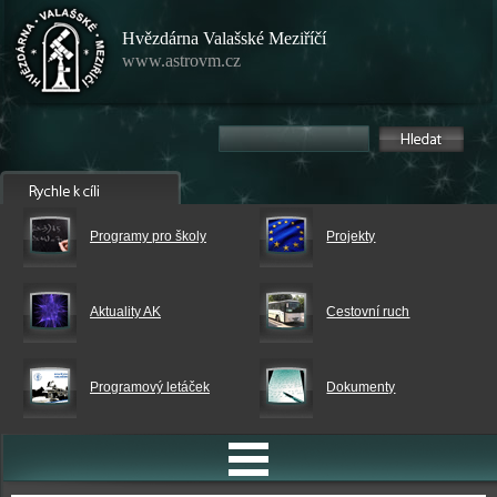
Hvězdárna Valašské Meziříčí
www.astrovm.cz
Programy pro školy
Projekty
Aktuality AK
Cestovní ruch
Programový letáček
Dokumenty