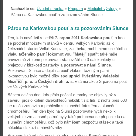
Nacházíte se:
Úvodní stránka
»
Program
»
Mediální výstupy
»
Párou na Karlovskou pouť a za pozorováním Slunce
Párou na Karlovskou pouť a za pozorováním Slunce
Ten, kdo navštívil v neděli
7. srpna 2011 Karlovskou pouť
, a kdo
se prodral množstvím stánků v centru Velkých Karlovic až k
železniční stanici Velké Karlovice, zastávka, mohl mimo unikátního
vlaku taženého parní lokomotivou "Matěj"
spatřit také naše
provizorně zřízené pozorovací stanoviště se 3 dalekohledy u
přejezdu v blízkosti zastávky a
pozorovat s námi Slunce
.
Pozorování Slunce a dojet na pouť vlakem taženým parní
lokomotivou bylo možné díky
spolupráci Hvězdárny Valašské
Meziříčí, p. o. a Českých drah, a. s.
v rámci akce S párou na pouť
ve Velkých Karlovicích.
Během celého dne, kdy přálo počasí a mraky se objevily až v
závěru, prošlo kolem dalekohledů několik tisíc lidí, z nichž přes 600
se u nás zastavilo a prohlédlo si sluneční fotosféru a sluneční
chromosféru. Ten den bylo na Slunci pozorovatelných několik
velkých skvrn a jasně patrné byly také protuberance při pohledu na
sluneční chromosféru, což bylo námětem bezpočtu otázek a také
několika diskuzí s návštěvníky.
Pozorovatelé od nás neodcházeli s prázdnou. Kromě možnosti