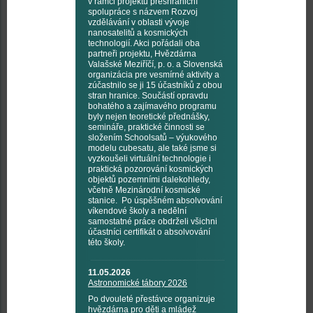
v rámci projektu přeshraniční
spolupráce s názvem Rozvoj
vzdělávání v oblasti vývoje
nanosatelitů a kosmických
technologií. Akci pořádali oba
partneři projektu, Hvězdárna
Valašské Meziříčí, p. o. a Slovenská
organizácia pre vesmírné aktivity a
zúčastnilo se ji 15 účastníků z obou
stran hranice. Součástí opravdu
bohatého a zajímavého programu
byly nejen teoretické přednášky,
semináře, praktické činnosti se
složením Schoolsatů – výukového
modelu cubesatu, ale také jsme si
vyzkoušeli virtuální technologie i
praktická pozorování kosmických
objektů pozemními dalekohledy,
včetně Mezinárodní kosmické
stanice. Po úspěšném absolvování
víkendové školy a nedělní
samostatné práce obdrželi všichni
účastníci certifikát o absolvování
této školy.
11.05.2026
Astronomické tábory 2026
Po dvouleté přestávce organizuje
hvězdárna pro děti a mládež