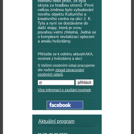
interiérů nebo proto, že byla
skryta za hradbou stromů. První
velkou změnou bylo vybudování
nového objektu Kulturního a
kreativního centra na ulici J. K.
Tyla a nyní se dostáváme do
další etapy, která je svou
povahou velmi zřetelná. Jedná se
o komplexní revitalizaci oplocení
a areálu hvězdárny.
Přihlašte se k odběru aktualit AKA,
novinek z hvězdárny a akcí:
S Vašimi osobními údaji pracujeme
dle našich
zásad zpracování
osobních údajů
.
Více informací o zasílání novinek
Aktuální program