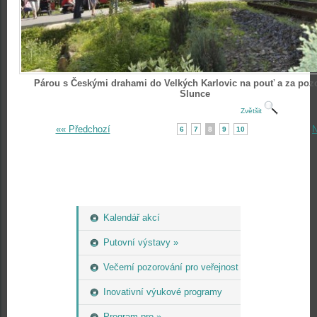
Párou s Českými drahami do Velkých Karlovic na pouť a za po
Slunce
Zvětšit
«« Předchozí
N
6
7
8
9
10
Kalendář akcí
Putovní výstavy »
Večerní pozorování pro veřejnost
Inovativní výukové programy
Program pro »