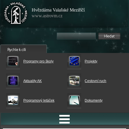
Hvězdárna Valašské Meziříčí
www.astrovm.cz
Programy pro školy
Projekty
Aktuality AK
Cestovní ruch
Programový letáček
Dokumenty