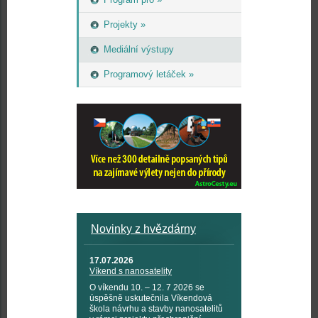
Projekty »
Mediální výstupy
Programový letáček »
Novinky z hvězdárny
17.07.2026
Víkend s nanosatelity
O víkendu 10. – 12. 7 2026 se
úspěšně uskutečnila Víkendová
škola návrhu a stavby nanosatelitů