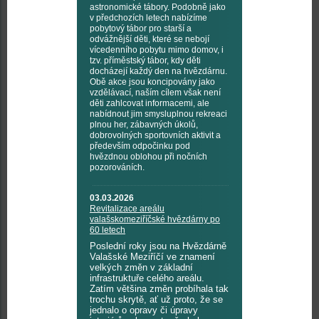
astronomické tábory. Podobně jako
v předchozích letech nabízíme
pobytový tábor pro starší a
odvážnější děti, které se nebojí
vícedenního pobytu mimo domov, i
tzv. příměstský tábor, kdy děti
docházejí každý den na hvězdárnu.
Obě akce jsou koncipovány jako
vzdělávací, naším cílem však není
děti zahlcovat informacemi, ale
nabídnout jim smysluplnou rekreaci
plnou her, zábavných úkolů,
dobrovolných sportovních aktivit a
především odpočinku pod
hvězdnou oblohou při nočních
pozorováních.
03.03.2026
Revitalizace areálu
valašskomeziříčské hvězdárny po
60 letech
Poslední roky jsou na Hvězdárně
Valašské Meziříčí ve znamení
velkých změn v základní
infrastruktuře celého areálu.
Zatím většina změn probíhala tak
trochu skrytě, ať už proto, že se
jednalo o opravy či úpravy