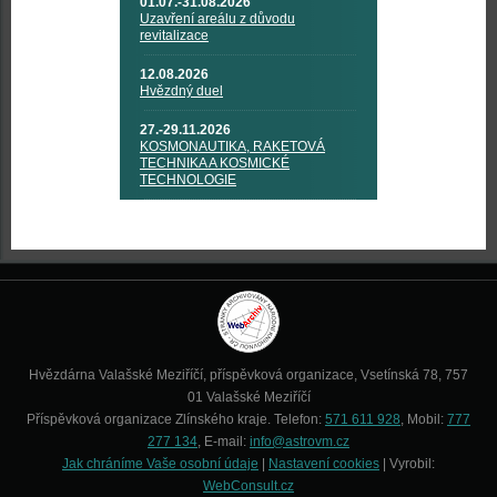
01.07.-31.08.2026
Uzavření areálu z důvodu
revitalizace
12.08.2026
Hvězdný duel
27.-29.11.2026
KOSMONAUTIKA, RAKETOVÁ
TECHNIKA A KOSMICKÉ
TECHNOLOGIE
Hvězdárna Valašské Meziříčí, příspěvková organizace, Vsetínská 78, 757
01 Valašské Meziříčí
Příspěvková organizace Zlínského kraje. Telefon:
571 611 928
, Mobil:
777
277 134
, E-mail:
info@astrovm.cz
Jak chráníme Vaše osobní údaje
|
Nastavení cookies
| Vyrobil:
WebConsult.cz