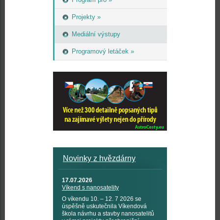
Projekty »
Mediální výstupy
Programový letáček »
Novinky z hvězdárny
17.07.2026
Víkend s nanosatelity
O víkendu 10. – 12. 7 2026 se
úspěšně uskutečnila Víkendová
škola návrhu a stavby nanosatelitů