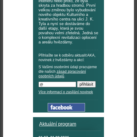
interiérů nebo proto, že byla
skryta za hradbou stromů. První
velkou změnou bylo vybudování
nového objektu Kulturního a
kreativního centra na ulici J. K.
Tyla a nyní se dostáváme do
další etapy, která je svou
povahou velmi zřetelná. Jedná se
o komplexní revitalizaci oplocení
a areálu hvězdárny.
Přihlašte se k odběru aktualit AKA,
novinek z hvězdárny a akcí:
S Vašimi osobními údaji pracujeme
dle našich
zásad zpracování
osobních údajů
.
Více informací o zasílání novinek
Aktuální program