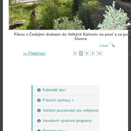
Párou s Českými drahami do Velkých Karlovic na pouť a za po
Slunce
Zvětšit
«« Předchozí
N
6
7
8
9
10
Kalendář akcí
Putovní výstavy »
Večerní pozorování pro veřejnost
Inovativní výukové programy
Program pro »