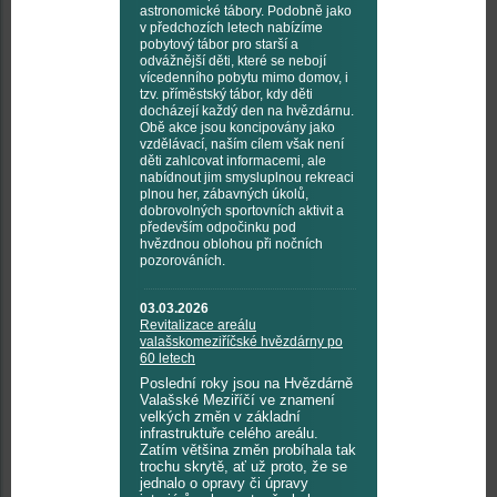
astronomické tábory. Podobně jako
v předchozích letech nabízíme
pobytový tábor pro starší a
odvážnější děti, které se nebojí
vícedenního pobytu mimo domov, i
tzv. příměstský tábor, kdy děti
docházejí každý den na hvězdárnu.
Obě akce jsou koncipovány jako
vzdělávací, naším cílem však není
děti zahlcovat informacemi, ale
nabídnout jim smysluplnou rekreaci
plnou her, zábavných úkolů,
dobrovolných sportovních aktivit a
především odpočinku pod
hvězdnou oblohou při nočních
pozorováních.
03.03.2026
Revitalizace areálu
valašskomeziříčské hvězdárny po
60 letech
Poslední roky jsou na Hvězdárně
Valašské Meziříčí ve znamení
velkých změn v základní
infrastruktuře celého areálu.
Zatím většina změn probíhala tak
trochu skrytě, ať už proto, že se
jednalo o opravy či úpravy