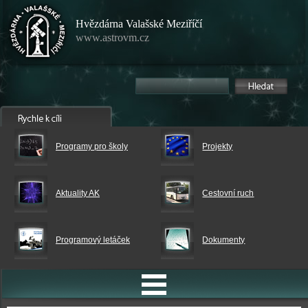
Hvězdárna Valašské Meziříčí
www.astrovm.cz
Programy pro školy
Projekty
Aktuality AK
Cestovní ruch
Programový letáček
Dokumenty