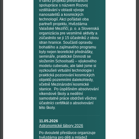
v rámci projektu přeshraniční
spolupráce s názvem Rozvoj
vzdělávání v oblasti vývoje
nanosatelitů a kosmických
technologií. Akci pořádali oba
partneři projektu, Hvězdárna
Valašské Meziříčí, p. o. a Slovenská
organizácia pre vesmírné aktivity a
zúčastnilo se ji 15 účastníků z obou
stran hranice. Součástí opravdu
bohatého a zajímavého programu
byly nejen teoretické přednášky,
semináře, praktické činnosti se
složením Schoolsatů – výukového
modelu cubesatu, ale také jsme si
vyzkoušeli virtuální technologie i
praktická pozorování kosmických
objektů pozemními dalekohledy,
včetně Mezinárodní kosmické
stanice. Po úspěšném absolvování
víkendové školy a nedělní
samostatné práce obdrželi všichni
účastníci certifikát o absolvování
této školy.
11.05.2026
Astronomické tábory 2026
Po dvouleté přestávce organizuje
hvězdárna pro děti a mládež