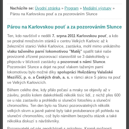
Nacházíte se:
Úvodní stránka
»
Program
»
Mediální výstupy
»
Párou na Karlovskou pouť a za pozorováním Slunce
Párou na Karlovskou pouť a za pozorováním Slunce
Ten, kdo navštívil v neděli
7. srpna 2011 Karlovskou pouť
, a kdo
se prodral množstvím stánků v centru Velkých Karlovic až k
železniční stanici Velké Karlovice, zastávka, mohl mimo unikátního
vlaku taženého parní lokomotivou "Matěj"
spatřit také naše
provizorně zřízené pozorovací stanoviště se 3 dalekohledy u
přejezdu v blízkosti zastávky a
pozorovat s námi Slunce
.
Pozorování Slunce a dojet na pouť vlakem taženým parní
lokomotivou bylo možné díky
spolupráci Hvězdárny Valašské
Meziříčí, p. o. a Českých drah, a. s.
v rámci akce S párou na pouť
ve Velkých Karlovicích.
Během celého dne, kdy přálo počasí a mraky se objevily až v
závěru, prošlo kolem dalekohledů několik tisíc lidí, z nichž přes 600
se u nás zastavilo a prohlédlo si sluneční fotosféru a sluneční
chromosféru. Ten den bylo na Slunci pozorovatelných několik
velkých skvrn a jasně patrné byly také protuberance při pohledu na
sluneční chromosféru, což bylo námětem bezpočtu otázek a také
několika diskuzí s návštěvníky.
Pozorovatelé od nás neodcházeli s prázdnou. Kromě možnosti