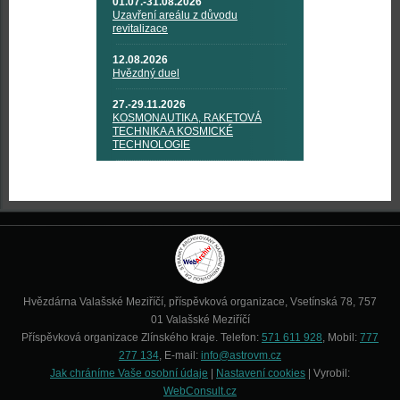
01.07.-31.08.2026
Uzavření areálu z důvodu
revitalizace
12.08.2026
Hvězdný duel
27.-29.11.2026
KOSMONAUTIKA, RAKETOVÁ
TECHNIKA A KOSMICKÉ
TECHNOLOGIE
Hvězdárna Valašské Meziříčí, příspěvková organizace, Vsetínská 78, 757
01 Valašské Meziříčí
Příspěvková organizace Zlínského kraje. Telefon:
571 611 928
, Mobil:
777
277 134
, E-mail:
info@astrovm.cz
Jak chráníme Vaše osobní údaje
|
Nastavení cookies
| Vyrobil:
WebConsult.cz