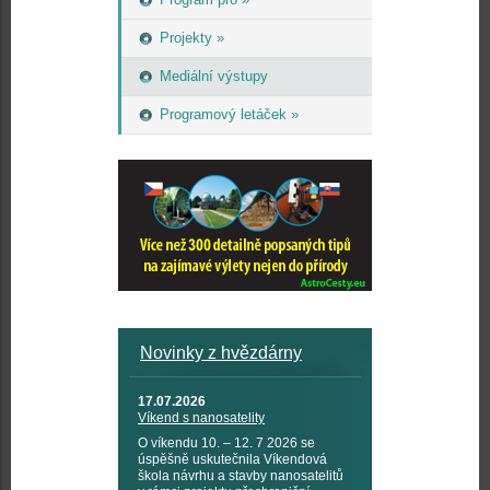
Projekty »
Mediální výstupy
Programový letáček »
Novinky z hvězdárny
17.07.2026
Víkend s nanosatelity
O víkendu 10. – 12. 7 2026 se
úspěšně uskutečnila Víkendová
škola návrhu a stavby nanosatelitů