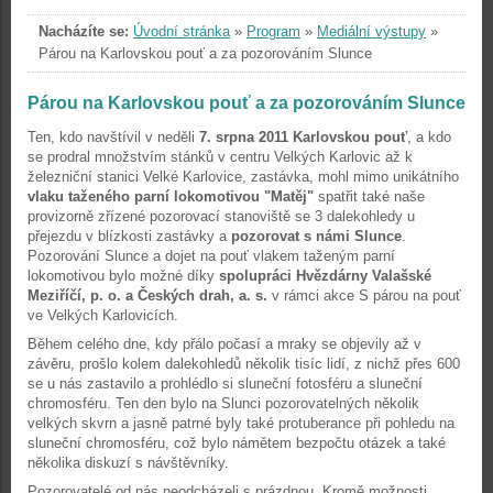
Nacházíte se:
Úvodní stránka
»
Program
»
Mediální výstupy
»
Párou na Karlovskou pouť a za pozorováním Slunce
Párou na Karlovskou pouť a za pozorováním Slunce
Ten, kdo navštívil v neděli
7. srpna 2011 Karlovskou pouť
, a kdo
se prodral množstvím stánků v centru Velkých Karlovic až k
železniční stanici Velké Karlovice, zastávka, mohl mimo unikátního
vlaku taženého parní lokomotivou "Matěj"
spatřit také naše
provizorně zřízené pozorovací stanoviště se 3 dalekohledy u
přejezdu v blízkosti zastávky a
pozorovat s námi Slunce
.
Pozorování Slunce a dojet na pouť vlakem taženým parní
lokomotivou bylo možné díky
spolupráci Hvězdárny Valašské
Meziříčí, p. o. a Českých drah, a. s.
v rámci akce S párou na pouť
ve Velkých Karlovicích.
Během celého dne, kdy přálo počasí a mraky se objevily až v
závěru, prošlo kolem dalekohledů několik tisíc lidí, z nichž přes 600
se u nás zastavilo a prohlédlo si sluneční fotosféru a sluneční
chromosféru. Ten den bylo na Slunci pozorovatelných několik
velkých skvrn a jasně patrné byly také protuberance při pohledu na
sluneční chromosféru, což bylo námětem bezpočtu otázek a také
několika diskuzí s návštěvníky.
Pozorovatelé od nás neodcházeli s prázdnou. Kromě možnosti