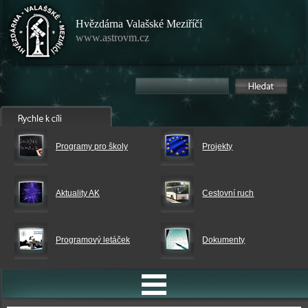
Hvězdárna Valašské Meziříčí
www.astrovm.cz
Programy pro školy
Projekty
Aktuality AK
Cestovní ruch
Programový letáček
Dokumenty