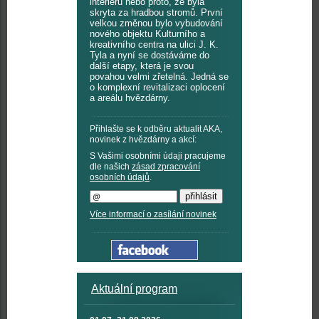
interiérů nebo proto, že byla
skryta za hradbou stromů. První
velkou změnou bylo vybudování
nového objektu Kulturního a
kreativního centra na ulici J. K.
Tyla a nyní se dostáváme do
další etapy, která je svou
povahou velmi zřetelná. Jedná se
o komplexní revitalizaci oplocení
a areálu hvězdárny.
Přihlašte se k odběru aktualit AKA,
novinek z hvězdárny a akcí:
S Vašimi osobními údaji pracujeme
dle našich
zásad zpracování
osobních údajů
.
Více informací o zasílání novinek
Aktuální program