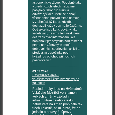
astronomické tábory. Podobně jako
v předchozích letech nabízíme
pobytový tábor pro starší a
odvážnější děti, které se nebojí
vícedenního pobytu mimo domov, i
tzv. příměstský tábor, kdy děti
docházejí každý den na hvězdárnu.
Obě akce jsou koncipovány jako
vzdělávací, naším cílem však není
děti zahlcovat informacemi, ale
nabídnout jim smysluplnou rekreaci
plnou her, zábavných úkolů,
dobrovolných sportovních aktivit a
především odpočinku pod
hvězdnou oblohou při nočních
pozorováních.
03.03.2026
Revitalizace areálu
valašskomeziříčské hvězdárny po
60 letech
Poslední roky jsou na Hvězdárně
Valašské Meziříčí ve znamení
velkých změn v základní
infrastruktuře celého areálu.
Zatím většina změn probíhala tak
trochu skrytě, ať už proto, že se
jednalo o opravy či úpravy