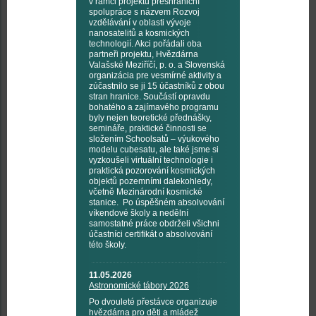
v rámci projektu přeshraniční
spolupráce s názvem Rozvoj
vzdělávání v oblasti vývoje
nanosatelitů a kosmických
technologií. Akci pořádali oba
partneři projektu, Hvězdárna
Valašské Meziříčí, p. o. a Slovenská
organizácia pre vesmírné aktivity a
zúčastnilo se ji 15 účastníků z obou
stran hranice. Součástí opravdu
bohatého a zajímavého programu
byly nejen teoretické přednášky,
semináře, praktické činnosti se
složením Schoolsatů – výukového
modelu cubesatu, ale také jsme si
vyzkoušeli virtuální technologie i
praktická pozorování kosmických
objektů pozemními dalekohledy,
včetně Mezinárodní kosmické
stanice. Po úspěšném absolvování
víkendové školy a nedělní
samostatné práce obdrželi všichni
účastníci certifikát o absolvování
této školy.
11.05.2026
Astronomické tábory 2026
Po dvouleté přestávce organizuje
hvězdárna pro děti a mládež