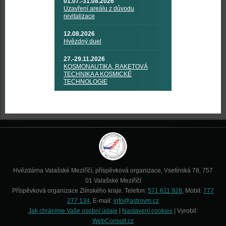
01.07.-31.08.2026
Uzavření areálu z důvodu
revitalizace
12.08.2026
Hvězdný duel
27.-29.11.2026
KOSMONAUTIKA, RAKETOVÁ
TECHNIKA A KOSMICKÉ
TECHNOLOGIE
Hvězdárna Valašské Meziříčí, příspěvková organizace, Vsetínská 78, 757
01 Valašské Meziříčí
Příspěvková organizace Zlínského kraje. Telefon:
571 611 928
, Mobil:
777
277 134
, E-mail:
info@astrovm.cz
Jak chráníme Vaše osobní údaje
|
Nastavení cookies
| Vyrobil:
WebConsult.cz