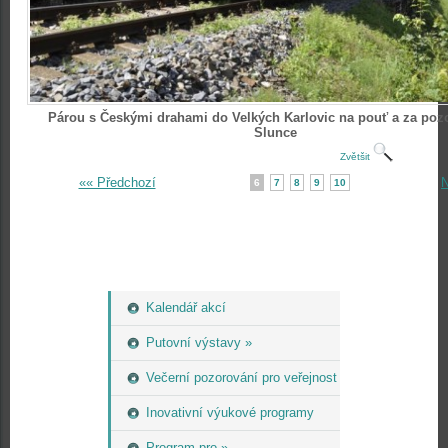
Párou s Českými drahami do Velkých Karlovic na pouť a za po
Slunce
Zvětšit
«« Předchozí
N
6
7
8
9
10
Kalendář akcí
Putovní výstavy »
Večerní pozorování pro veřejnost
Inovativní výukové programy
Program pro »