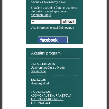
novinek z hvězdárny a akcí:
S Vašimi osobními údaji pracujeme
dle našich
zásad zpracování
osobních údajů
.
Více informací o zasílání novinek
Aktuální program
01.07.-31.08.2026
Uzavření areálu z důvodu
revitalizace
12.08.2026
Hvězdný duel
27.-29.11.2026
KOSMONAUTIKA, RAKETOVÁ
TECHNIKA A KOSMICKÉ
TECHNOLOGIE