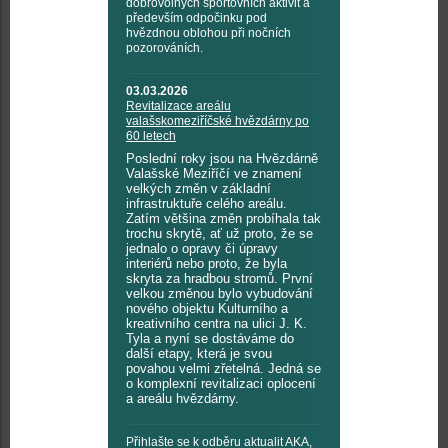
dobrovolných sportovních aktivit a
především odpočinku pod
hvězdnou oblohou při nočních
pozorováních.
03.03.2026
Revitalizace areálu
valašskomeziříčské hvězdárny po
60 letech
Poslední roky jsou na Hvězdárně
Valašské Meziříčí ve znamení
velkých změn v základní
infrastruktuře celého areálu.
Zatím většina změn probíhala tak
trochu skrytě, ať už proto, že se
jednalo o opravy či úpravy
interiérů nebo proto, že byla
skryta za hradbou stromů. První
velkou změnou bylo vybudování
nového objektu Kulturního a
kreativního centra na ulici J. K.
Tyla a nyní se dostáváme do
další etapy, která je svou
povahou velmi zřetelná. Jedná se
o komplexní revitalizaci oplocení
a areálu hvězdárny.
Přihlašte se k odběru aktualit AKA,