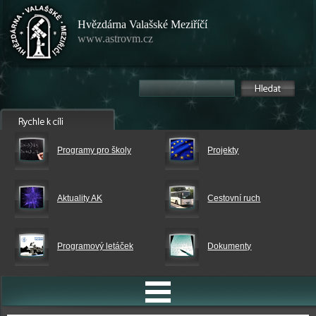
Hvězdárna Valašské Meziříčí
www.astrovm.cz
Programy pro školy
Projekty
Aktuality AK
Cestovní ruch
Programový letáček
Dokumenty