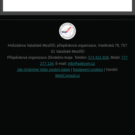
Hvězdárna Valašské Meziříčí, příspěvková organizace, Vsetínská 78, 757
01 Valašské Meziříčí
Příspěvková organizace Zlínského kraje. Telefon:
571 611 928
, Mobil:
777
277 134
, E-mail:
info@astrovm.cz
Jak chráníme Vaše osobní údaje
|
Nastavení cookies
| Vyrobil:
WebConsult.cz