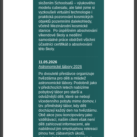
složením Schoolsatů – výukového
modelu cubesatu, ale také jsme si
vyzkoušeli virtuální technologie i
praktická pozorování kosmických
objektů pozemními dalekohledy,
včetně Mezinárodní kosmické
stanice. Po úspěšném absolvování
víkendové školy a nedělní
samostatné práce obdrželi všichni
účastníci certifikát o absolvování
této školy.
11.05.2026
Astronomické tábory 2026
Po dvouleté přestávce organizuje
hvězdárna pro děti a mládež
astronomické tábory. Podobně jako
v předchozích letech nabízíme
pobytový tábor pro starší a
odvážnější děti, které se nebojí
vícedenního pobytu mimo domov, i
tzv. příměstský tábor, kdy děti
docházejí každý den na hvězdárnu.
Obě akce jsou koncipovány jako
vzdělávací, naším cílem však není
děti zahlcovat informacemi, ale
nabídnout jim smysluplnou rekreaci
plnou her, zábavných úkolů,