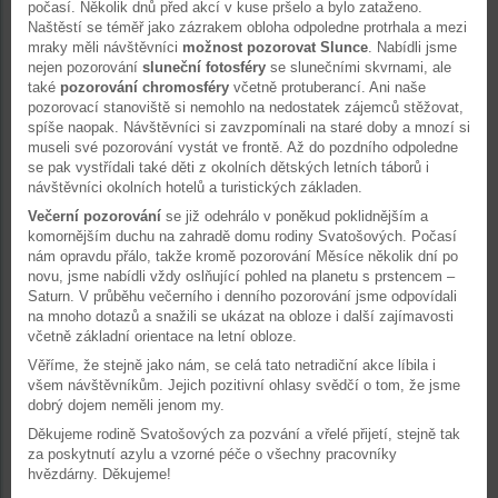
počasí. Několik dnů před akcí v kuse pršelo a bylo zataženo.
Naštěstí se téměř jako zázrakem obloha odpoledne protrhala a mezi
mraky měli návštěvníci
možnost pozorovat Slunce
. Nabídli jsme
nejen pozorování
sluneční fotosféry
se slunečními skvrnami, ale
také
pozorování chromosféry
včetně protuberancí. Ani naše
pozorovací stanoviště si nemohlo na nedostatek zájemců stěžovat,
spíše naopak. Návštěvníci si zavzpomínali na staré doby a mnozí si
museli své pozorování vystát ve frontě. Až do pozdního odpoledne
se pak vystřídali také děti z okolních dětských letních táborů i
návštěvníci okolních hotelů a turistických základen.
Večerní pozorování
se již odehrálo v poněkud poklidnějším a
komornějším duchu na zahradě domu rodiny Svatošových. Počasí
nám opravdu přálo, takže kromě pozorování Měsíce několik dní po
novu, jsme nabídli vždy oslňující pohled na planetu s prstencem –
Saturn. V průběhu večerního i denního pozorování jsme odpovídali
na mnoho dotazů a snažili se ukázat na obloze i další zajímavosti
včetně základní orientace na letní obloze.
Věříme, že stejně jako nám, se celá tato netradiční akce líbila i
všem návštěvníkům. Jejich pozitivní ohlasy svědčí o tom, že jsme
dobrý dojem neměli jenom my.
Děkujeme rodině Svatošových za pozvání a vřelé přijetí, stejně tak
za poskytnutí azylu a vzorné péče o všechny pracovníky
hvězdárny. Děkujeme!