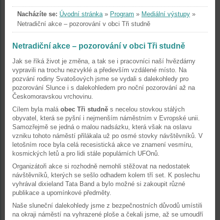
Nacházíte se:
Úvodní stránka
»
Program
»
Mediální výstupy
»
Netradiční akce – pozorování v obci Tři studně
Netradiční akce – pozorování v obci Tři studně
Jak se říká život je změna, a tak se i pracovníci naší hvězdárny
vypravili na trochu nezvyklé a především vzdálené místo. Na
pozvání rodiny Svatošových jsme se vydali s dalekohledy pro
pozorování Slunce i s dalekohledem pro noční pozorování až na
Českomoravskou vrchovinu.
Cílem byla malá
obec Tři studně
s necelou stovkou stálých
obyvatel, která se pyšní i nejmenším náměstním v Evropské unii.
Samozřejmě se jedná o malou nadsázku, která však na oslavu
vzniku tohoto náměstí přilákala už po osmé stovky návštěvníků. V
letošním roce byla celá recesistická akce ve znamení vesmíru,
kosmických letů a pro lidi stále populárních UFOnů.
Organizátoři akce si rozhodně nemohli stěžovat na nedostatek
návštěvníků, kterých se sešlo odhadem kolem tří set. K poslechu
vyhrával dixieland Tata Band a bylo možné si zakoupit různé
publikace a upomínkové předměty.
Naše sluneční dalekohledy jsme z bezpečnostních důvodů umístili
na okraji náměstí na vyhrazené ploše a čekali jsme, až se umoudří