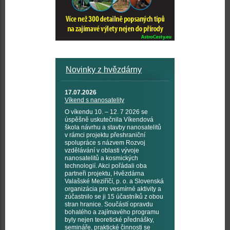
Novinky z hvězdárny
17.07.2026
Víkend s nanosatelity
O víkendu 10. – 12. 7 2026 se
úspěšně uskutečnila Víkendová
škola návrhu a stavby nanosatelitů
v rámci projektu přeshraniční
spolupráce s názvem Rozvoj
vzdělávání v oblasti vývoje
nanosatelitů a kosmických
technologií. Akci pořádali oba
partneři projektu, Hvězdárna
Valašské Meziříčí, p. o. a Slovenská
organizácia pre vesmírné aktivity a
zúčastnilo se ji 15 účastníků z obou
stran hranice. Součástí opravdu
bohatého a zajímavého programu
byly nejen teoretické přednášky,
semináře, praktické činnosti se