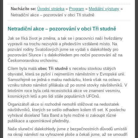
Nacházíte se:
Úvodní stránka
»
Program
»
Mediální výstupy
»
Netradiční akce – pozorování v obci Tři studně
Netradiční akce – pozorování v obci Tři studně
Jak se říká život je změna, a tak se i pracovníci naší hvězdárny
vypravili na trochu nezvyklé a především vzdálené místo. Na
pozvání rodiny Svatošových jsme se vydali s dalekohledy pro
pozorování Slunce i s dalekohledem pro noční pozorování až na
Českomoravskou vrchovinu.
Cílem byla malá
obec Tři studně
s necelou stovkou stálých
obyvatel, která se pyšní i nejmenším náměstním v Evropské unii.
Samozřejmě se jedná o malou nadsázku, která však na oslavu
vzniku tohoto náměstí přilákala už po osmé stovky návštěvníků. V
letošním roce byla celá recesistická akce ve znamení vesmíru,
kosmických letů a pro lidi stále populárních UFOnů.
Organizátoři akce si rozhodně nemohli stěžovat na nedostatek
návštěvníků, kterých se sešlo odhadem kolem tří set. K poslechu
vyhrával dixieland Tata Band a bylo možné si zakoupit různé
publikace a upomínkové předměty.
Naše sluneční dalekohledy jsme z bezpečnostních důvodů umístili
na okraji náměstí na vyhrazené ploše a čekali jsme, až se umoudří