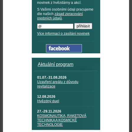
novinek z hvězdárny a akcí:
S Vašimi osobními údaji pracujeme
dle našich
zásad zpracování
osobních údajů
.
Více informací o zasílání novinek
Aktuální program
01.07.-31.08.2026
Uzavření areálu z důvodu
revitalizace
12.08.2026
Hvězdný duel
27.-29.11.2026
KOSMONAUTIKA, RAKETOVÁ
TECHNIKA A KOSMICKÉ
TECHNOLOGIE