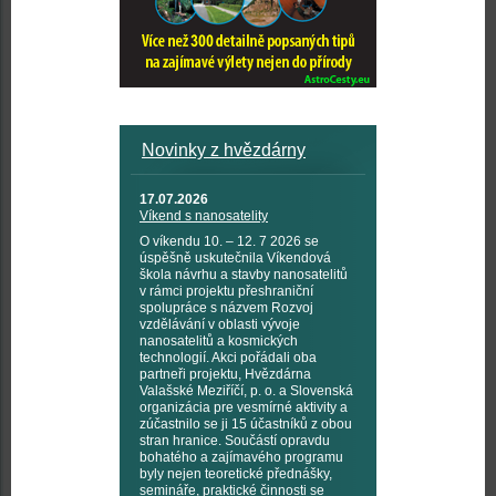
Novinky z hvězdárny
17.07.2026
Víkend s nanosatelity
O víkendu 10. – 12. 7 2026 se
úspěšně uskutečnila Víkendová
škola návrhu a stavby nanosatelitů
v rámci projektu přeshraniční
spolupráce s názvem Rozvoj
vzdělávání v oblasti vývoje
nanosatelitů a kosmických
technologií. Akci pořádali oba
partneři projektu, Hvězdárna
Valašské Meziříčí, p. o. a Slovenská
organizácia pre vesmírné aktivity a
zúčastnilo se ji 15 účastníků z obou
stran hranice. Součástí opravdu
bohatého a zajímavého programu
byly nejen teoretické přednášky,
semináře, praktické činnosti se