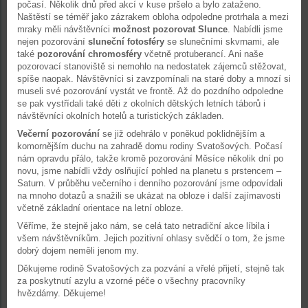
počasí. Několik dnů před akcí v kuse pršelo a bylo zataženo.
Naštěstí se téměř jako zázrakem obloha odpoledne protrhala a mezi
mraky měli návštěvníci
možnost pozorovat Slunce
. Nabídli jsme
nejen pozorování
sluneční fotosféry
se slunečními skvrnami, ale
také
pozorování chromosféry
včetně protuberancí. Ani naše
pozorovací stanoviště si nemohlo na nedostatek zájemců stěžovat,
spíše naopak. Návštěvníci si zavzpomínali na staré doby a mnozí si
museli své pozorování vystát ve frontě. Až do pozdního odpoledne
se pak vystřídali také děti z okolních dětských letních táborů i
návštěvníci okolních hotelů a turistických základen.
Večerní pozorování
se již odehrálo v poněkud poklidnějším a
komornějším duchu na zahradě domu rodiny Svatošových. Počasí
nám opravdu přálo, takže kromě pozorování Měsíce několik dní po
novu, jsme nabídli vždy oslňující pohled na planetu s prstencem –
Saturn. V průběhu večerního i denního pozorování jsme odpovídali
na mnoho dotazů a snažili se ukázat na obloze i další zajímavosti
včetně základní orientace na letní obloze.
Věříme, že stejně jako nám, se celá tato netradiční akce líbila i
všem návštěvníkům. Jejich pozitivní ohlasy svědčí o tom, že jsme
dobrý dojem neměli jenom my.
Děkujeme rodině Svatošových za pozvání a vřelé přijetí, stejně tak
za poskytnutí azylu a vzorné péče o všechny pracovníky
hvězdárny. Děkujeme!