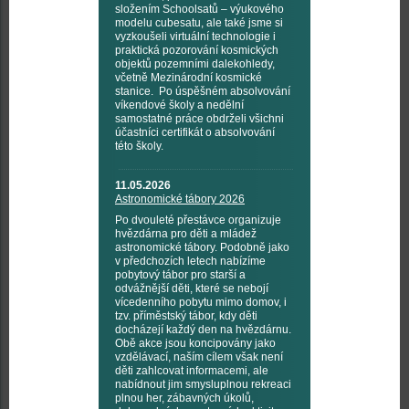
složením Schoolsatů – výukového
modelu cubesatu, ale také jsme si
vyzkoušeli virtuální technologie i
praktická pozorování kosmických
objektů pozemními dalekohledy,
včetně Mezinárodní kosmické
stanice. Po úspěšném absolvování
víkendové školy a nedělní
samostatné práce obdrželi všichni
účastníci certifikát o absolvování
této školy.
11.05.2026
Astronomické tábory 2026
Po dvouleté přestávce organizuje
hvězdárna pro děti a mládež
astronomické tábory. Podobně jako
v předchozích letech nabízíme
pobytový tábor pro starší a
odvážnější děti, které se nebojí
vícedenního pobytu mimo domov, i
tzv. příměstský tábor, kdy děti
docházejí každý den na hvězdárnu.
Obě akce jsou koncipovány jako
vzdělávací, naším cílem však není
děti zahlcovat informacemi, ale
nabídnout jim smysluplnou rekreaci
plnou her, zábavných úkolů,