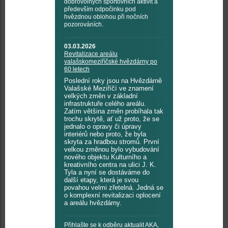
dobrovolných sportovních aktivit a
především odpočinku pod
hvězdnou oblohou při nočních
pozorováních.
03.03.2026
Revitalizace areálu
valašskomeziříčské hvězdárny po
60 letech
Poslední roky jsou na Hvězdárně
Valašské Meziříčí ve znamení
velkých změn v základní
infrastruktuře celého areálu.
Zatím většina změn probíhala tak
trochu skrytě, ať už proto, že se
jednalo o opravy či úpravy
interiérů nebo proto, že byla
skryta za hradbou stromů. První
velkou změnou bylo vybudování
nového objektu Kulturního a
kreativního centra na ulici J. K.
Tyla a nyní se dostáváme do
další etapy, která je svou
povahou velmi zřetelná. Jedná se
o komplexní revitalizaci oplocení
a areálu hvězdárny.
Přihlašte se k odběru aktualit AKA,