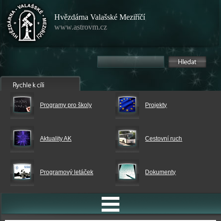
Hvězdárna Valašské Meziříčí
www.astrovm.cz
Programy pro školy
Projekty
Aktuality AK
Cestovní ruch
Programový letáček
Dokumenty