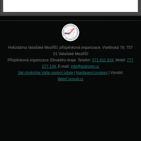
Hvězdárna Valašské Meziříčí, příspěvková organizace, Vsetínská 78, 757
01 Valašské Meziříčí
Příspěvková organizace Zlínského kraje. Telefon:
571 611 928
, Mobil:
777
277 134
, E-mail:
info@astrovm.cz
Jak chráníme Vaše osobní údaje
|
Nastavení cookies
| Vyrobil:
WebConsult.cz