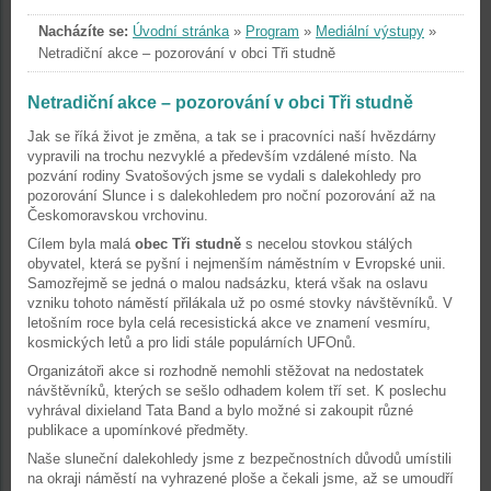
Nacházíte se:
Úvodní stránka
»
Program
»
Mediální výstupy
»
Netradiční akce – pozorování v obci Tři studně
Netradiční akce – pozorování v obci Tři studně
Jak se říká život je změna, a tak se i pracovníci naší hvězdárny
vypravili na trochu nezvyklé a především vzdálené místo. Na
pozvání rodiny Svatošových jsme se vydali s dalekohledy pro
pozorování Slunce i s dalekohledem pro noční pozorování až na
Českomoravskou vrchovinu.
Cílem byla malá
obec Tři studně
s necelou stovkou stálých
obyvatel, která se pyšní i nejmenším náměstním v Evropské unii.
Samozřejmě se jedná o malou nadsázku, která však na oslavu
vzniku tohoto náměstí přilákala už po osmé stovky návštěvníků. V
letošním roce byla celá recesistická akce ve znamení vesmíru,
kosmických letů a pro lidi stále populárních UFOnů.
Organizátoři akce si rozhodně nemohli stěžovat na nedostatek
návštěvníků, kterých se sešlo odhadem kolem tří set. K poslechu
vyhrával dixieland Tata Band a bylo možné si zakoupit různé
publikace a upomínkové předměty.
Naše sluneční dalekohledy jsme z bezpečnostních důvodů umístili
na okraji náměstí na vyhrazené ploše a čekali jsme, až se umoudří