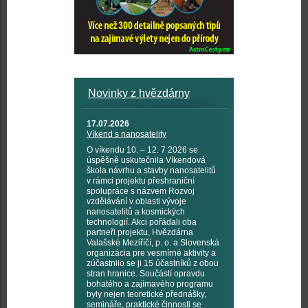
Novinky z hvězdárny
17.07.2026
Víkend s nanosatelity
O víkendu 10. – 12. 7 2026 se
úspěšně uskutečnila Víkendová
škola návrhu a stavby nanosatelitů
v rámci projektu přeshraniční
spolupráce s názvem Rozvoj
vzdělávání v oblasti vývoje
nanosatelitů a kosmických
technologií. Akci pořádali oba
partneři projektu, Hvězdárna
Valašské Meziříčí, p. o. a Slovenská
organizácia pre vesmírné aktivity a
zúčastnilo se ji 15 účastníků z obou
stran hranice. Součástí opravdu
bohatého a zajímavého programu
byly nejen teoretické přednášky,
semináře, praktické činnosti se