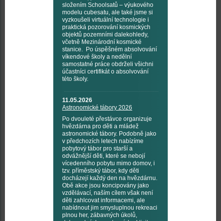
složením Schoolsatů – výukového
modelu cubesatu, ale také jsme si
vyzkoušeli virtuální technologie i
praktická pozorování kosmických
objektů pozemními dalekohledy,
včetně Mezinárodní kosmické
stanice. Po úspěšném absolvování
víkendové školy a nedělní
samostatné práce obdrželi všichni
účastníci certifikát o absolvování
této školy.
11.05.2026
Astronomické tábory 2026
Po dvouleté přestávce organizuje
hvězdárna pro děti a mládež
astronomické tábory. Podobně jako
v předchozích letech nabízíme
pobytový tábor pro starší a
odvážnější děti, které se nebojí
vícedenního pobytu mimo domov, i
tzv. příměstský tábor, kdy děti
docházejí každý den na hvězdárnu.
Obě akce jsou koncipovány jako
vzdělávací, naším cílem však není
děti zahlcovat informacemi, ale
nabídnout jim smysluplnou rekreaci
plnou her, zábavných úkolů,