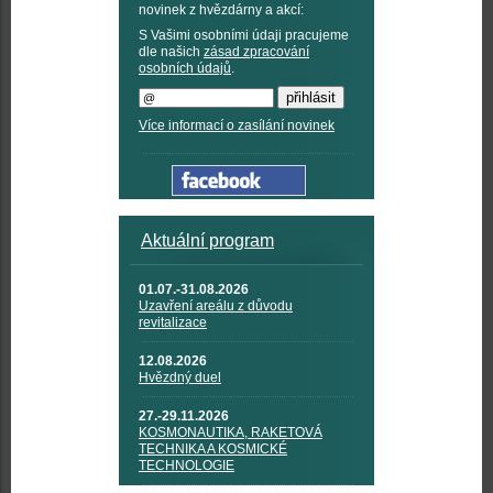
novinek z hvězdárny a akcí:
S Vašimi osobními údaji pracujeme
dle našich
zásad zpracování
osobních údajů
.
Více informací o zasílání novinek
Aktuální program
01.07.-31.08.2026
Uzavření areálu z důvodu
revitalizace
12.08.2026
Hvězdný duel
27.-29.11.2026
KOSMONAUTIKA, RAKETOVÁ
TECHNIKA A KOSMICKÉ
TECHNOLOGIE