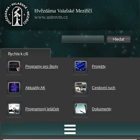
Hvězdárna Valašské Meziříčí
www.astrovm.cz
Programy pro školy
Projekty
Aktuality AK
Cestovní ruch
Programový letáček
Dokumenty