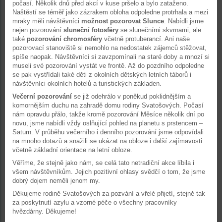
počasí. Několik dnů před akcí v kuse pršelo a bylo zataženo.
Naštěstí se téměř jako zázrakem obloha odpoledne protrhala a mezi
mraky měli návštěvníci
možnost pozorovat Slunce
. Nabídli jsme
nejen pozorování
sluneční fotosféry
se slunečními skvrnami, ale
také
pozorování chromosféry
včetně protuberancí. Ani naše
pozorovací stanoviště si nemohlo na nedostatek zájemců stěžovat,
spíše naopak. Návštěvníci si zavzpomínali na staré doby a mnozí si
museli své pozorování vystát ve frontě. Až do pozdního odpoledne
se pak vystřídali také děti z okolních dětských letních táborů i
návštěvníci okolních hotelů a turistických základen.
Večerní pozorování
se již odehrálo v poněkud poklidnějším a
komornějším duchu na zahradě domu rodiny Svatošových. Počasí
nám opravdu přálo, takže kromě pozorování Měsíce několik dní po
novu, jsme nabídli vždy oslňující pohled na planetu s prstencem –
Saturn. V průběhu večerního i denního pozorování jsme odpovídali
na mnoho dotazů a snažili se ukázat na obloze i další zajímavosti
včetně základní orientace na letní obloze.
Věříme, že stejně jako nám, se celá tato netradiční akce líbila i
všem návštěvníkům. Jejich pozitivní ohlasy svědčí o tom, že jsme
dobrý dojem neměli jenom my.
Děkujeme rodině Svatošových za pozvání a vřelé přijetí, stejně tak
za poskytnutí azylu a vzorné péče o všechny pracovníky
hvězdárny. Děkujeme!