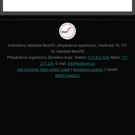
Hvězdárna Valašské Meziříčí, příspěvková organizace, Vsetínská 78, 757
01 Valašské Meziříčí
Příspěvková organizace Zlínského kraje. Telefon:
571 611 928
, Mobil:
777
277 134
, E-mail:
info@astrovm.cz
Jak chráníme Vaše osobní údaje
|
Nastavení cookies
| Vyrobil:
WebConsult.cz