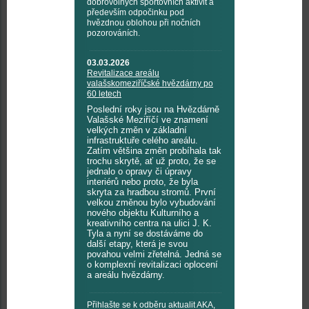
dobrovolných sportovních aktivit a
především odpočinku pod
hvězdnou oblohou při nočních
pozorováních.
03.03.2026
Revitalizace areálu
valašskomeziříčské hvězdárny po
60 letech
Poslední roky jsou na Hvězdárně
Valašské Meziříčí ve znamení
velkých změn v základní
infrastruktuře celého areálu.
Zatím většina změn probíhala tak
trochu skrytě, ať už proto, že se
jednalo o opravy či úpravy
interiérů nebo proto, že byla
skryta za hradbou stromů. První
velkou změnou bylo vybudování
nového objektu Kulturního a
kreativního centra na ulici J. K.
Tyla a nyní se dostáváme do
další etapy, která je svou
povahou velmi zřetelná. Jedná se
o komplexní revitalizaci oplocení
a areálu hvězdárny.
Přihlašte se k odběru aktualit AKA,