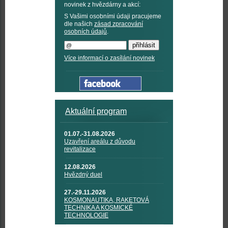
novinek z hvězdárny a akcí:
S Vašimi osobními údaji pracujeme
dle našich
zásad zpracování
osobních údajů
.
Více informací o zasílání novinek
Aktuální program
01.07.-31.08.2026
Uzavření areálu z důvodu
revitalizace
12.08.2026
Hvězdný duel
27.-29.11.2026
KOSMONAUTIKA, RAKETOVÁ
TECHNIKA A KOSMICKÉ
TECHNOLOGIE