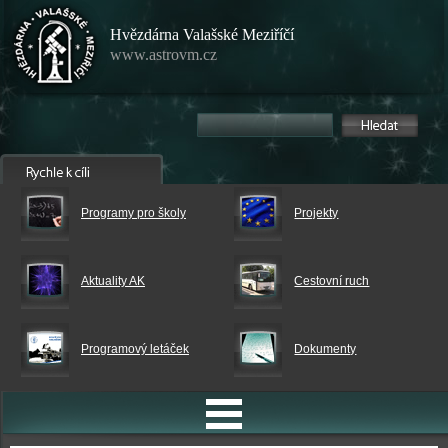
Hvězdárna Valašské Meziříčí
www.astrovm.cz
Programy pro školy
Projekty
Aktuality AK
Cestovní ruch
Programový letáček
Dokumenty