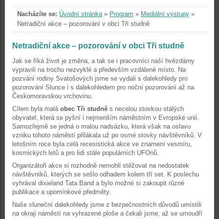
Nacházíte se:
Úvodní stránka
»
Program
»
Mediální výstupy
»
Netradiční akce – pozorování v obci Tři studně
Netradiční akce – pozorování v obci Tři studně
Jak se říká život je změna, a tak se i pracovníci naší hvězdárny
vypravili na trochu nezvyklé a především vzdálené místo. Na
pozvání rodiny Svatošových jsme se vydali s dalekohledy pro
pozorování Slunce i s dalekohledem pro noční pozorování až na
Českomoravskou vrchovinu.
Cílem byla malá
obec Tři studně
s necelou stovkou stálých
obyvatel, která se pyšní i nejmenším náměstním v Evropské unii.
Samozřejmě se jedná o malou nadsázku, která však na oslavu
vzniku tohoto náměstí přilákala už po osmé stovky návštěvníků. V
letošním roce byla celá recesistická akce ve znamení vesmíru,
kosmických letů a pro lidi stále populárních UFOnů.
Organizátoři akce si rozhodně nemohli stěžovat na nedostatek
návštěvníků, kterých se sešlo odhadem kolem tří set. K poslechu
vyhrával dixieland Tata Band a bylo možné si zakoupit různé
publikace a upomínkové předměty.
Naše sluneční dalekohledy jsme z bezpečnostních důvodů umístili
na okraji náměstí na vyhrazené ploše a čekali jsme, až se umoudří