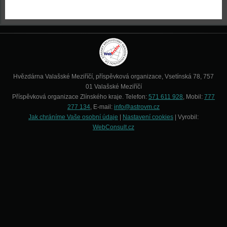
Hvězdárna Valašské Meziříčí, příspěvková organizace, Vsetínská 78, 757
01 Valašské Meziříčí
Příspěvková organizace Zlínského kraje. Telefon:
571 611 928
, Mobil:
777
277 134
, E-mail:
info@astrovm.cz
Jak chráníme Vaše osobní údaje
|
Nastavení cookies
| Vyrobil:
WebConsult.cz