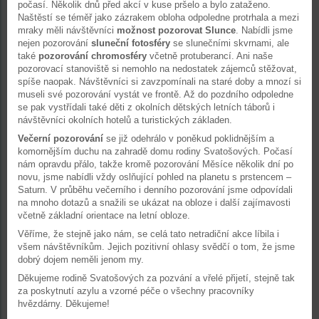
počasí. Několik dnů před akcí v kuse pršelo a bylo zataženo.
Naštěstí se téměř jako zázrakem obloha odpoledne protrhala a mezi
mraky měli návštěvníci
možnost pozorovat Slunce
. Nabídli jsme
nejen pozorování
sluneční fotosféry
se slunečními skvrnami, ale
také
pozorování chromosféry
včetně protuberancí. Ani naše
pozorovací stanoviště si nemohlo na nedostatek zájemců stěžovat,
spíše naopak. Návštěvníci si zavzpomínali na staré doby a mnozí si
museli své pozorování vystát ve frontě. Až do pozdního odpoledne
se pak vystřídali také děti z okolních dětských letních táborů i
návštěvníci okolních hotelů a turistických základen.
Večerní pozorování
se již odehrálo v poněkud poklidnějším a
komornějším duchu na zahradě domu rodiny Svatošových. Počasí
nám opravdu přálo, takže kromě pozorování Měsíce několik dní po
novu, jsme nabídli vždy oslňující pohled na planetu s prstencem –
Saturn. V průběhu večerního i denního pozorování jsme odpovídali
na mnoho dotazů a snažili se ukázat na obloze i další zajímavosti
včetně základní orientace na letní obloze.
Věříme, že stejně jako nám, se celá tato netradiční akce líbila i
všem návštěvníkům. Jejich pozitivní ohlasy svědčí o tom, že jsme
dobrý dojem neměli jenom my.
Děkujeme rodině Svatošových za pozvání a vřelé přijetí, stejně tak
za poskytnutí azylu a vzorné péče o všechny pracovníky
hvězdárny. Děkujeme!