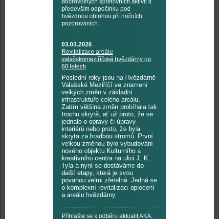
dobrovolných sportovních aktivit a
především odpočinku pod
hvězdnou oblohou při nočních
pozorováních.
03.03.2026
Revitalizace areálu
valašskomeziříčské hvězdárny po
60 letech
Poslední roky jsou na Hvězdárně
Valašské Meziříčí ve znamení
velkých změn v základní
infrastruktuře celého areálu.
Zatím většina změn probíhala tak
trochu skrytě, ať už proto, že se
jednalo o opravy či úpravy
interiérů nebo proto, že byla
skryta za hradbou stromů. První
velkou změnou bylo vybudování
nového objektu Kulturního a
kreativního centra na ulici J. K.
Tyla a nyní se dostáváme do
další etapy, která je svou
povahou velmi zřetelná. Jedná se
o komplexní revitalizaci oplocení
a areálu hvězdárny.
Přihlašte se k odběru aktualit AKA,