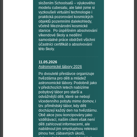
složením Schoolsatů – výukového
modelu cubesatu, ale také jsme si
vyzkoušeli virtuální technologie i
praktická pozorování kosmických
objektů pozemními dalekohledy,
včetně Mezinárodní kosmické
stanice. Po úspěšném absolvování
víkendové školy a nedělní
samostatné práce obdrželi všichni
účastníci certifikát o absolvování
této školy.
11.05.2026
Astronomické tábory 2026
Po dvouleté přestávce organizuje
hvězdárna pro děti a mládež
astronomické tábory. Podobně jako
v předchozích letech nabízíme
pobytový tábor pro starší a
odvážnější děti, které se nebojí
vícedenního pobytu mimo domov, i
tzv. příměstský tábor, kdy děti
docházejí každý den na hvězdárnu.
Obě akce jsou koncipovány jako
vzdělávací, naším cílem však není
děti zahlcovat informacemi, ale
nabídnout jim smysluplnou rekreaci
plnou her, zábavných úkolů,