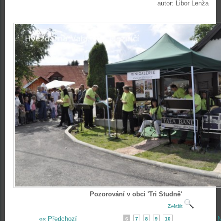
autor: Libor Lenža
Pozorování v obci 'Tri Studně'
Zvětšit
«« Předchozí
N
6
7
8
9
10