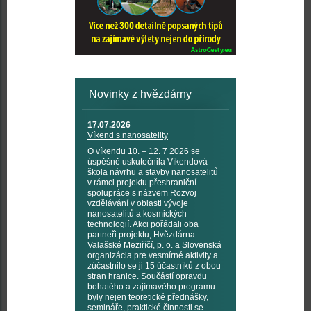
Novinky z hvězdárny
17.07.2026
Víkend s nanosatelity
O víkendu 10. – 12. 7 2026 se
úspěšně uskutečnila Víkendová
škola návrhu a stavby nanosatelitů
v rámci projektu přeshraniční
spolupráce s názvem Rozvoj
vzdělávání v oblasti vývoje
nanosatelitů a kosmických
technologií. Akci pořádali oba
partneři projektu, Hvězdárna
Valašské Meziříčí, p. o. a Slovenská
organizácia pre vesmírné aktivity a
zúčastnilo se ji 15 účastníků z obou
stran hranice. Součástí opravdu
bohatého a zajímavého programu
byly nejen teoretické přednášky,
semináře, praktické činnosti se