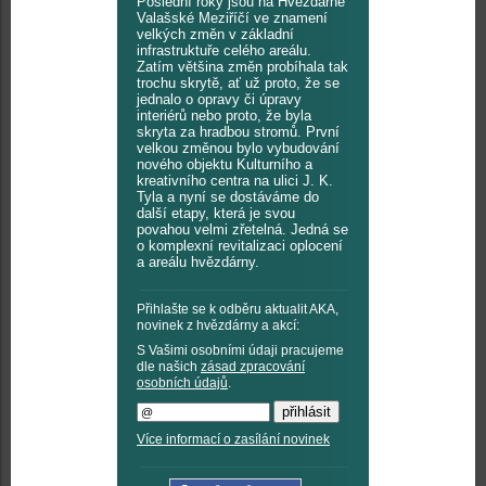
Poslední roky jsou na Hvězdárně
Valašské Meziříčí ve znamení
velkých změn v základní
infrastruktuře celého areálu.
Zatím většina změn probíhala tak
trochu skrytě, ať už proto, že se
jednalo o opravy či úpravy
interiérů nebo proto, že byla
skryta za hradbou stromů. První
velkou změnou bylo vybudování
nového objektu Kulturního a
kreativního centra na ulici J. K.
Tyla a nyní se dostáváme do
další etapy, která je svou
povahou velmi zřetelná. Jedná se
o komplexní revitalizaci oplocení
a areálu hvězdárny.
Přihlašte se k odběru aktualit AKA,
novinek z hvězdárny a akcí:
S Vašimi osobními údaji pracujeme
dle našich
zásad zpracování
osobních údajů
.
Více informací o zasílání novinek