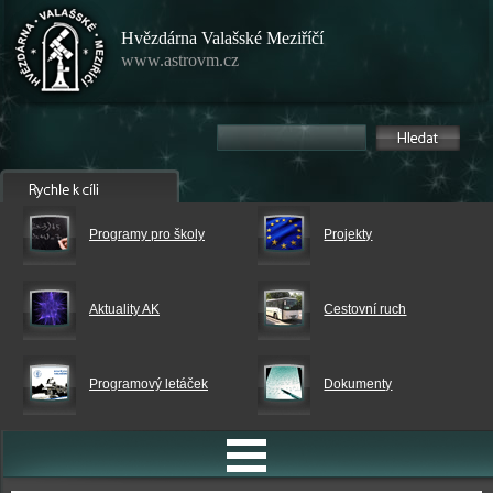
Hvězdárna Valašské Meziříčí
www.astrovm.cz
Programy pro školy
Projekty
Aktuality AK
Cestovní ruch
Programový letáček
Dokumenty