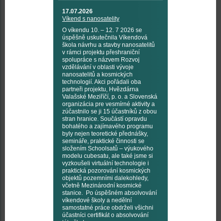
17.07.2026
Víkend s nanosatelity
O víkendu 10. – 12. 7 2026 se
úspěšně uskutečnila Víkendová
škola návrhu a stavby nanosatelitů
v rámci projektu přeshraniční
spolupráce s názvem Rozvoj
vzdělávání v oblasti vývoje
nanosatelitů a kosmických
technologií. Akci pořádali oba
partneři projektu, Hvězdárna
Valašské Meziříčí, p. o. a Slovenská
organizácia pre vesmírné aktivity a
zúčastnilo se ji 15 účastníků z obou
stran hranice. Součástí opravdu
bohatého a zajímavého programu
byly nejen teoretické přednášky,
semináře, praktické činnosti se
složením Schoolsatů – výukového
modelu cubesatu, ale také jsme si
vyzkoušeli virtuální technologie i
praktická pozorování kosmických
objektů pozemními dalekohledy,
včetně Mezinárodní kosmické
stanice. Po úspěšném absolvování
víkendové školy a nedělní
samostatné práce obdrželi všichni
účastníci certifikát o absolvování