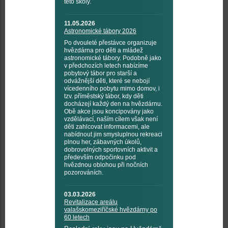
této školy.
11.05.2026
Astronomické tábory 2026
Po dvouleté přestávce organizuje
hvězdárna pro děti a mládež
astronomické tábory. Podobně jako
v předchozích letech nabízíme
pobytový tábor pro starší a
odvážnější děti, které se nebojí
vícedenního pobytu mimo domov, i
tzv. příměstský tábor, kdy děti
docházejí každý den na hvězdárnu.
Obě akce jsou koncipovány jako
vzdělávací, naším cílem však není
děti zahlcovat informacemi, ale
nabídnout jim smysluplnou rekreaci
plnou her, zábavných úkolů,
dobrovolných sportovních aktivit a
především odpočinku pod
hvězdnou oblohou při nočních
pozorováních.
03.03.2026
Revitalizace areálu
valašskomeziříčské hvězdárny po
60 letech