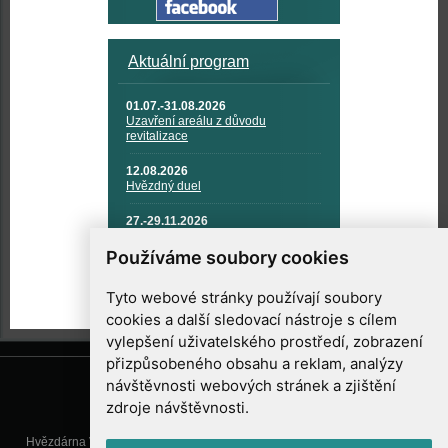
Aktuální program
01.07.-31.08.2026
Uzavření areálu z důvodu
revitalizace
12.08.2026
Hvězdný duel
27.-29.11.2026
KOSMONAUTIKA, RAKETOVÁ
TECHNIKA A KOSMICKÉ
Používáme soubory cookies
TECHNOLOGIE
Tyto webové stránky používají soubory
cookies a další sledovací nástroje s cílem
vylepšení uživatelského prostředí, zobrazení
přizpůsobeného obsahu a reklam, analýzy
návštěvnosti webových stránek a zjištění
zdroje návštěvnosti.
Hvězdárna Valašské Meziříčí, příspěvková organizace, Vsetínská 78, 757