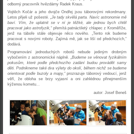
odborný pracovník hvězdárny Radek Kraus.
Vojtěch Kočár a jeho dvojče Ondřej jsou táborovými rekordmany.
Letos přijeli už pošesté.
„Je tady skvělá parta. Navíc astronomie mě
baví. Vím, že uplatnit se v ní je těžké, ale jednou bych chtěl
pracovat jako astrofyzik,“
přemítá patnáctiletý chlapec z Kroměříže,
jenž na táboře stále objevuje něco nového. „Tento rok budeme
pracovat s novými roboty. Zajímá mě, jak se liší od předchozích,“
dodává.
Programování jednoduchých robotů nebude jediným drobným
vybočením z astronomické náplně.
„Budeme se věnovat fyzikálním
pokusům, které podle předchozího zadání budou provádět samy
děti. Podnikneme také dva výlety do okolí, během nichž se budeme
orientovat podle buzoly a mapy,“
prozrazuje táborový vedoucí, jenž
věří, že obloha se brzy vyjasní a oni zahlédnou přinejmenším
kýženou kometu...
autor: Josef Beneš