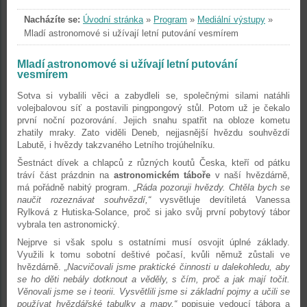
Nacházíte se:
Úvodní stránka
»
Program
»
Mediální výstupy
»
Mladí astronomové si užívají letní putování vesmírem
Mladí astronomové si užívají letní putování
vesmírem
Sotva si vybalili věci a zabydleli se, společnými silami natáhli
volejbalovou síť a postavili pingpongový stůl. Potom už je čekalo
první noční pozorování. Jejich snahu spatřit na obloze kometu
zhatily mraky. Zato viděli Deneb, nejjasnější hvězdu souhvězdí
Labutě, i hvězdy takzvaného Letního trojúhelníku.
Šestnáct dívek a chlapců z různých koutů Česka, kteří od pátku
tráví část prázdnin na
astronomickém táboře
v naší hvězdárně,
má pořádně nabitý program.
„Ráda pozoruji hvězdy. Chtěla bych se
naučit rozeznávat souhvězdí,“
vysvětluje devítiletá Vanessa
Rylková z Hutiska-Solance, proč si jako svůj první pobytový tábor
vybrala ten astronomický.
Nejprve si však spolu s ostatními musí osvojit úplné základy.
Využili k tomu sobotní deštivé počasí, kvůli němuž zůstali ve
hvězdárně.
„Nacvičovali jsme praktické činnosti u dalekohledu, aby
se ho děti nebály dotknout a věděly, s čím, proč a jak mají točit.
Věnovali jsme se i teorii. Vysvětlili jsme si základní pojmy a učili se
používat hvězdářské tabulky a mapy,“
popisuje vedoucí tábora a