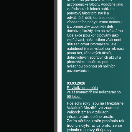
hvězdárna pro děti a mládež
astronomické tábory. Podobně jako
v předchozích letech nabízíme
pobytový tábor pro starší a
odvážnější děti, které se nebojí
vícedenního pobytu mimo domov, i
tzv. příměstský tábor, kdy děti
docházejí každý den na hvězdárnu.
Obě akce jsou koncipovány jako
vzdělávací, naším cílem však není
děti zahlcovat informacemi, ale
nabídnout jim smysluplnou rekreaci
plnou her, zábavných úkolů,
dobrovolných sportovních aktivit a
především odpočinku pod
hvězdnou oblohou při nočních
pozorováních.
03.03.2026
Revitalizace areálu
valašskomeziříčské hvězdárny po
60 letech
Poslední roky jsou na Hvězdárně
Valašské Meziříčí ve znamení
velkých změn v základní
infrastruktuře celého areálu.
Zatím většina změn probíhala tak
trochu skrytě, ať už proto, že se
jednalo o opravy či úpravy