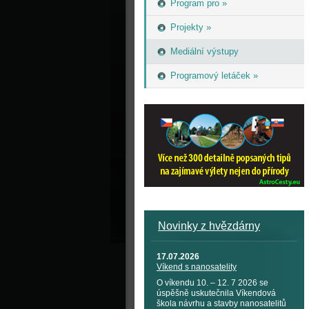
Program pro »
Projekty »
Mediální výstupy
Programový letáček »
Novinky z hvězdárny
17.07.2026
Víkend s nanosatelity
O víkendu 10. – 12. 7 2026 se
úspěšně uskutečnila Víkendová
škola návrhu a stavby nanosatelitů