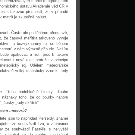
 modernizovaných stanic fotografujících
tronomického ústavu Akademie věd ČR v
les s takovou přesností, že v případě
vek metrů je skutečně nalézt.
ování. Často ale podléháme představě,
t, že časová měřítka takového vývoje
aktivní a bezvýznamný roj se během
e meteorů v něm výrazně přibude. Naším
ch bude opakovat, a říct, proč k takové
kovat i nové roje, protože v principu
meteorický roj. Údělem meteorářské
lativně velký statistický vzorek, tedy
. Třeba nadoblačné blesky, dlouho
ly náznaky toho, že od bouřky nahoru
, česky „rudý skřítek“.
kytem meteorů?
étě jsou to například Perseidy, známé
ujícími ze souhvězdí Lva, a v prosinci
ny ze souhvězdí Pastýře, s nejvyšší
ná zahrabat se do sněhu a odolávat