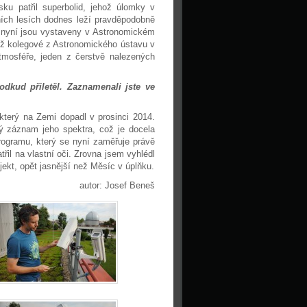
ku patřil superbolid, jehož úlomky v
ích lesích dodnes leží pravděpodobně
a nyní jsou vystaveny v Astronomickém
ž kolegové z Astronomického ústavu v
tmosféře, jeden z čerstvě nalezených
dkud přiletěl. Zaznamenali jste ve
terý na Zemi dopadl v prosinci 2014.
ý záznam jeho spektra, což je docela
programu, který se nyní zaměřuje právě
řil na vlastní oči. Zrovna jsem vyhlédl
jekt, opět jasnější než Měsíc v úplňku.
autor: Josef Beneš