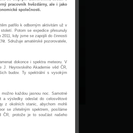
ný pracovník hvězdárny, ale i jako
ronomické společnosti.
těm patřilo k odborným aktivitám už v
 století. Potom se expedice přesunuly
 2011, kdy jsme se zapojili do činnosti
Nt. Sdružuje amatérské pozorovatele,
namenat dokonce i spektra meteoru. V
mie J. Heyrovského Akademie věd ČR,
šich budov. Ty spektrální s vysokým
kud možno každou jasnou noc. Samotné
t a výsledky odeslat do celosvětové
y z okolních stanic, abychom mohli
eor se zřetelným spektrem, posíláme
d ČR, protože je to součást našeho