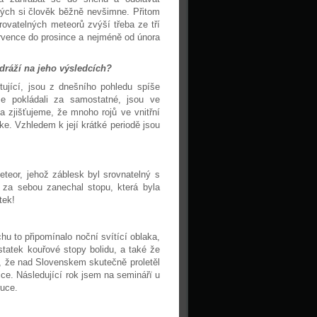
rých si člověk běžně nevšimne. Přitom
vatelných meteorů zvýší třeba ze tří
ervence do prosince a nejméně od února
odráží na jeho výsledcích?
tující, jsou z dnešního pohledu spíše
e pokládali za samostatné, jsou ve
a zjišťujeme, že mnoho rojů ve vnitřní
e. Vzhledem k její krátké periodě jsou
eteor, jehož záblesk byl srovnatelný s
 za sebou zanechal stopu, která byla
tek!
hu to připomínalo noční svítící oblaka,
statek kouřové stopy bolidu, a také že
, že nad Slovenskem skutečně proletěl
ice. Následující rok jsem na seminářï u
 ruce.