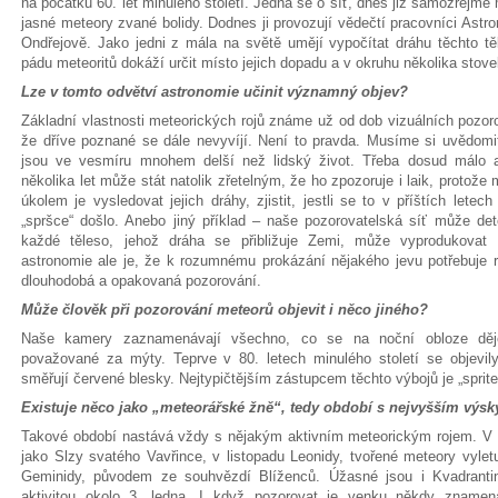
na počátku 60. let minulého století. Jedná se o síť, dnes již samozřejmě
jasné meteory zvané bolidy. Dodnes ji provozují vědečtí pracovníci As
Ondřejově. Jako jedni z mála na světě umějí vypočítat dráhu těchto tě
pádu meteoritů dokáží určit místo jejich dopadu a v okruhu několika sto
Lze v tomto odvětví astronomie učinit významný objev?
Základní vlastnosti meteorických rojů známe už od dob vizuálních pozor
že dříve poznané se dále nevyvíjí. Není to pravda. Musíme si uvědomi
jsou ve vesmíru mnohem delší než lidský život. Třeba dosud málo 
několika let může stát natolik zřetelným, že ho zpozoruje i laik, protož
úkolem je vysledovat jejich dráhy, zjistit, jestli se to v příštích lete
„spršce“ došlo. Anebo jiný příklad – naše pozorovatelská síť může dete
každé těleso, jehož dráha se přibližuje Zemi, může vyprodukovat 
astronomie ale je, že k rozumnému prokázání nějakého jevu potřebuje re
dlouhodobá a opakovaná pozorování.
Může člověk při pozorování meteorů objevit i něco jiného?
Naše kamery zaznamenávají všechno, co se na noční obloze děje
považované za mýty. Teprve v 80. letech minulého století se objevi
směřují červené blesky. Nejtypičtějším zástupcem těchto výbojů je „sprite“
Existuje něco jako „meteorářské žně“, tedy období s nejvyšším výs
Takové období nastává vždy s nějakým aktivním meteorickým rojem. V l
jako Slzy svatého Vavřince, v listopadu Leonidy, tvořené meteory vylet
Geminidy, původem ze souhvězdí Blíženců. Úžasné jsou i Kvadranti
aktivitou okolo 3. ledna. I když pozorovat je venku někdy zname