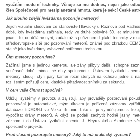
využitím moderní techniky. Věnuje se mu dodnes, nejen jako odbor
člen Společnosti pro meziplanetární hmotu, která je sekcí České ast
Jak dlouho zdejší hvězdárna pozoruje meteory?
Jejich vizuální sledování ze stanoviště Hlaváčky u Rožnova pod Radhoš
době, kdy hvězdárna začínala, tedy ve druhé polovině 50. let minulého
jinam. To, co děláme nyní, začalo až s pořízením digitální techniky v roce
středoevropské sítě pro pozorování meteorů, známé pod zkratkou CEME
stejně jako hvězdárny vybavené potřebnou technikou.
Čím meteory pozorujete?
Začínali jsme s jedinou kamerou, ale záhy přibyly další, schopné zaz
současné době, mimo jiné díky spolupráci s Ústavem fyzikální che
meteory sledují čtyři páry kamer rozmístěných na ochozu jedné z na
rozlišením pořizují osm, klasické pětadvacet snímků za sekundu.
V čem vaše činnost spočívá?
Udržuji systémy v provozu a zajišťuji, aby prováděly pozorování po
pozorování je automatické, mým úkolem je pořízené záznamy vytřídi
databáze EDMONd ve Velké Británii. Také si je vyměňujeme s koleg
vypočítat dráhy meteorů. A když se podaří zachytit hodně jasný met
záznam i do Ústavu fyzikální chemie J. Heyrovského Akademie vě
společného projektu.
Proč vlastně pozorujete meteory? Jaký to má praktický význam?