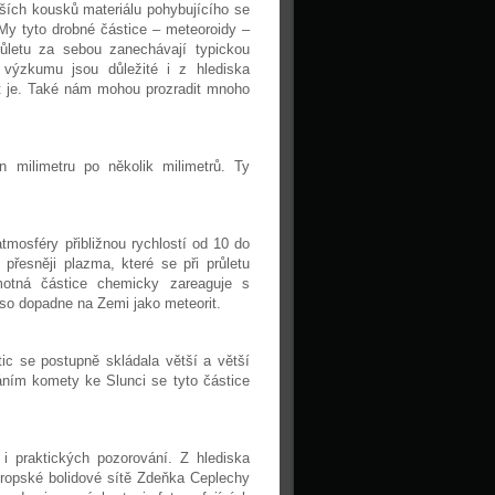
jších kousků materiálu pohybujícího se
My tyto drobné částice – meteoroidy –
letu za sebou zanechávají typickou
 výzkumu jsou důležité i z hlediska
it je. Také nám mohou prozradit mnoho
n milimetru po několik milimetrů. Ty
tmosféry přibližnou rychlostí od 10 do
přesněji plazma, které se při průletu
motná částice chemicky zareaguje s
leso dopadne na Zemi jako meteorit.
ic se postupně skládala větší a větší
áním komety ke Slunci se tyto částice
 i praktických pozorování. Z hlediska
ropské bolidové sítě Zdeňka Ceplechy