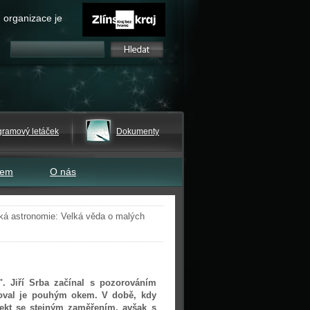
 organizace je
gramový letáček
Dokumenty
tem
O nás
ká astronomie: Velká věda o malých
". Jiří Srba začínal s pozorováním
doval je pouhým okem. V době, kdy
jekt se stejným zaměřením, avšak s