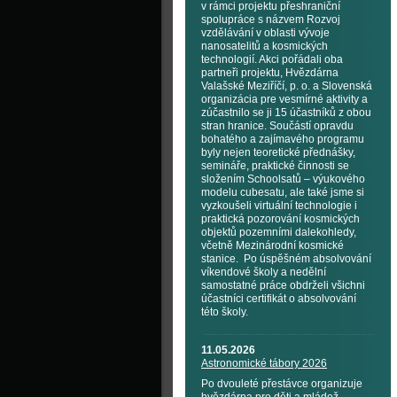
v rámci projektu přeshraniční
spolupráce s názvem Rozvoj
vzdělávání v oblasti vývoje
nanosatelitů a kosmických
technologií. Akci pořádali oba
partneři projektu, Hvězdárna
Valašské Meziříčí, p. o. a Slovenská
organizácia pre vesmírné aktivity a
zúčastnilo se ji 15 účastníků z obou
stran hranice. Součástí opravdu
bohatého a zajímavého programu
byly nejen teoretické přednášky,
semináře, praktické činnosti se
složením Schoolsatů – výukového
modelu cubesatu, ale také jsme si
vyzkoušeli virtuální technologie i
praktická pozorování kosmických
objektů pozemními dalekohledy,
včetně Mezinárodní kosmické
stanice. Po úspěšném absolvování
víkendové školy a nedělní
samostatné práce obdrželi všichni
účastníci certifikát o absolvování
této školy.
11.05.2026
Astronomické tábory 2026
Po dvouleté přestávce organizuje