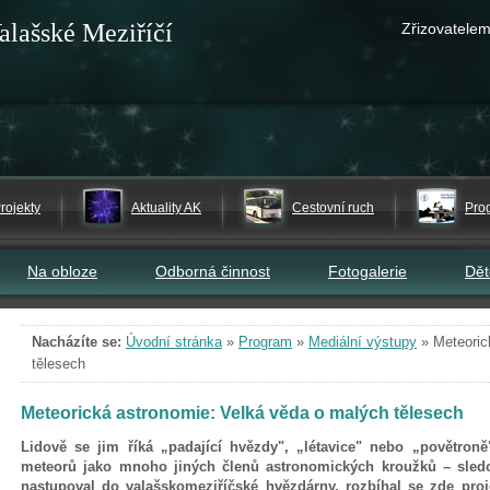
alašské Meziříčí
Zřizovatelem
rojekty
Aktuality AK
Cestovní ruch
Pro
Na obloze
Odborná činnost
Fotogalerie
Dě
Nacházíte se:
Úvodní stránka
»
Program
»
Mediální výstupy
»
Meteoric
tělesech
Meteorická astronomie: Velká věda o malých tělesech
Lidově se jim říká „padající hvězdy", „létavice" nebo „povětroně
meteorů jako mnoho jiných členů astronomických kroužků – sle
nastupoval do valašskomeziříčské hvězdárny, rozbíhal se zde pro