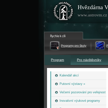
Hvězdárna V
www.astrovm.cz
Programy pro školy
P
Program
Pro návštěvníky
Kalendář akcí
Putovní výstavy »
Večerní pozorování pro veřejnost
Inovativní výukové programy