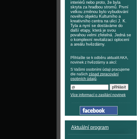
interiérů nebo proto, že byla
skryta za hradbou stromů. První
velkou změnou bylo vybudování
nového objektu Kulturního a
kreativního centra na ulici J. K.
Tyla a nyní se dostáváme do
další etapy, která je svou
povahou velmi zřetelná. Jedná se
o komplexní revitalizaci oplocení
a areálu hvězdárny.
Přihlašte se k odběru aktualit AKA,
novinek z hvězdárny a akcí:
S Vašimi osobními údaji pracujeme
dle našich
zásad zpracování
osobních údajů
.
Více informací o zasílání novinek
Aktuální program