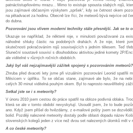
patnáctistupňovému mrazu... Mimo to existuje spousta slabých rojů, kte
jsou zajímavé občasným výskytem „spršek“, kdy se četnost okem pozoro
na pětadvacet za hodinu. Obecně lze říci, že meteorů bývá nejvíce od č
do dubna.
Pozorování jsou vlivem moderní techniky stále přesnější. Jak se to 
Ukazuje se například, že některé roje, v minulosti považované za exis
náhodné shluky částic na podobných drahách. A že roje, které jsm
skutečnosti pokračováním rojů souvisejících s jedním tělesem. Teď třeb
Sluneční soustavě souvisí s dlouhodobou aktivitou jediné komety 2P/Enck
ale viditelné v různých ročních obdobích.
Jaký byl váš nejzajímavější zážitek spojený s pozorováním meteorů?
Zhruba před dvaceti lety jsme při vizuálním pozorování Leonid spatřili m
Měsícem v úplňku. To se občas stane, zajímavé ale bylo, že na nebi
celých 30 minut viditelná pouhým okem. Byl to naprosto neuvěřitelný záži
Setkal jste se i s meteority?
V únoru 2010 jsem cestou do práce spatřil na obloze podivná oblaka. Troc
která se ale v tomto období nevyskytují. Usoudil jsem, že to bude pozů
ano. Když jsem přišel do hvězdárny, z e-mailové pošty jsem se dozvěděl
bolid. Později nalezené meteority dostaly podle oblasti dopadu název Koš
slovenských kolegů jeden z více než dvou set nalezených úlomků měl v
A co české meteority?