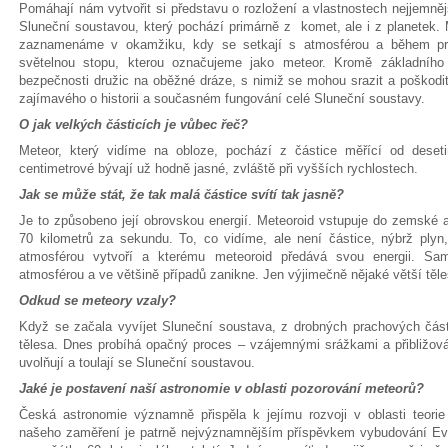
Pomáhají nám vytvořit si představu o rozložení a vlastnostech nejjemně
Sluneční soustavou, který pochází primárně z komet, ale i z planetek. 
zaznamenáme v okamžiku, kdy se setkají s atmosférou a během prů
světelnou stopu, kterou označujeme jako meteor. Kromě základního
bezpečnosti družic na oběžné dráze, s nimiž se mohou srazit a poškod
zajímavého o historii a současném fungování celé Sluneční soustavy.
O jak velkých částicích je vůbec řeč?
Meteor, který vidíme na obloze, pochází z částice měřící od deseti
centimetrové bývají už hodně jasné, zvláště při vyšších rychlostech.
Jak se může stát, že tak malá částice svítí tak jasně?
Je to způsobeno její obrovskou energií. Meteoroid vstupuje do zemské a
70 kilometrů za sekundu. To, co vidíme, ale není částice, nýbrž plyn, 
atmosférou vytvoří a kterému meteoroid předává svou energii. Sa
atmosférou a ve většině případů zanikne. Jen výjimečně nějaké větší tě
Odkud se meteory vzaly?
Když se začala vyvíjet Sluneční soustava, z drobných prachových část
tělesa. Dnes probíhá opačný proces – vzájemnými srážkami a přibližov
uvolňují a toulají se Sluneční soustavou.
Jaké je postavení naší astronomie v oblasti pozorování meteorů?
Česká astronomie významně přispěla k jejímu rozvoji v oblasti teorie
našeho zaměření je patrně nejvýznamnějším příspěvkem vybudování Ev