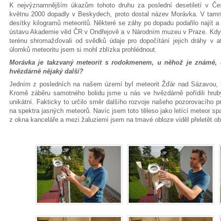
K nejvýznamnějším úkazům tohoto druhu za poslední desetiletí v Čes
květnu 2000 dopadly v Beskydech, proto dostal název Morávka. V tamn
desítky kilogramů meteoritů. Některé se záhy po dopadu podařilo najít 
ústavu Akademie věd ČR v Ondřejově a v Národním muzeu v Praze. Kdy
terénu shromažďovali od svědků údaje pro dopočítání jejich dráhy v a
úlomků meteoritu jsem si mohl zblízka prohlédnout.
Morávka je takzvaný meteorit s rodokmenem, u něhož je známé, o
hvězdárně nějaký další?
Jedním z posledních na našem území byl meteorit Žďár nad Sázavou, k
Kromě záběru samotného bolidu jsme u nás ve hvězdárně pořídili hrub
unikátní. Fakticky to určilo směr dalšího rozvoje našeho pozorovacího 
na spektra jasných meteorů. Navíc jsem toto těleso jako letící meteor spat
z okna kanceláře a mezi žaluziemi jsem na tmavé obloze viděl přeletět ob