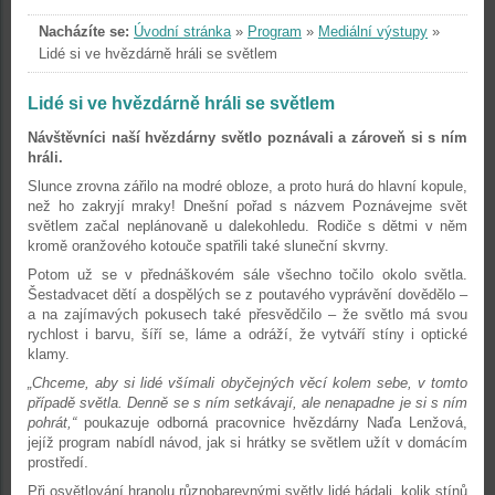
Nacházíte se:
Úvodní stránka
»
Program
»
Mediální výstupy
»
Lidé si ve hvězdárně hráli se světlem
Lidé si ve hvězdárně hráli se světlem
Návštěvníci naší hvězdárny světlo poznávali a zároveň si s ním
hráli.
Slunce zrovna zářilo na modré obloze, a proto hurá do hlavní kopule,
než ho zakryjí mraky! Dnešní pořad s názvem Poznávejme svět
světlem začal neplánovaně u dalekohledu. Rodiče s dětmi v něm
kromě oranžového kotouče spatřili také sluneční skvrny.
Potom už se v přednáškovém sále všechno točilo okolo světla.
Šestadvacet dětí a dospělých se z poutavého vyprávění dovědělo –
a na zajímavých pokusech také přesvědčilo – že světlo má svou
rychlost i barvu, šíří se, láme a odráží, že vytváří stíny i optické
klamy.
„Chceme, aby si lidé všímali obyčejných věcí kolem sebe, v tomto
případě světla. Denně se s ním setkávají, ale nenapadne je si s ním
pohrát,“
poukazuje odborná pracovnice hvězdárny Naďa Lenžová,
jejíž program nabídl návod, jak si hrátky se světlem užít v domácím
prostředí.
Při osvětlování hranolu různobarevnými světly lidé hádali, kolik stínů