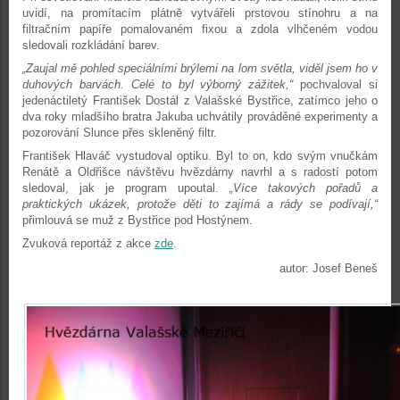
uvidí, na promítacím plátně vytvářeli prstovou stínohru a na
filtračním papíře pomalovaném fixou a zdola vlhčeném vodou
sledovali rozkládání barev.
„Zaujal mě pohled speciálními brýlemi na lom světla, viděl jsem ho v
duhových barvách. Celé to byl výborný zážitek,“
pochvaloval si
jedenáctiletý František Dostál z Valašské Bystřice, zatímco jeho o
dva roky mladšího bratra Jakuba uchvátily prováděné experimenty a
pozorování Slunce přes skleněný filtr.
František Hlaváč vystudoval optiku. Byl to on, kdo svým vnučkám
Renátě a Oldřišce návštěvu hvězdárny navrhl a s radostí potom
sledoval, jak je program upoutal.
„Více takových pořadů a
praktických ukázek, protože děti to zajímá a rády se podívají,“
přimlouvá se muž z Bystřice pod Hostýnem.
Zvuková reportáž z akce
zde
.
autor: Josef Beneš