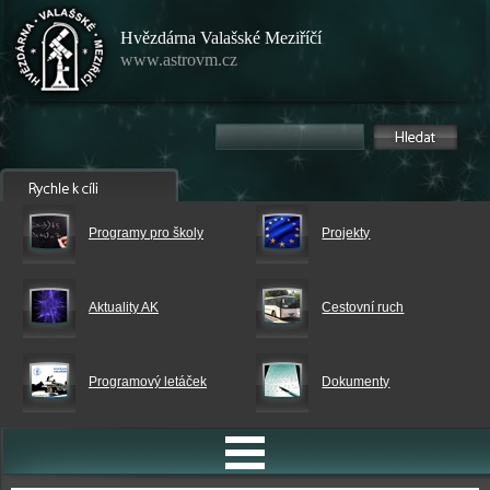
Hvězdárna Valašské Meziříčí
www.astrovm.cz
Programy pro školy
Projekty
Aktuality AK
Cestovní ruch
Programový letáček
Dokumenty