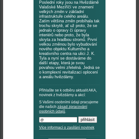
Poslední roky jsou na Hvězdárně
Valašské Meziříčí ve znamení
velkých změn v základní
infrastruktuře celého areálu.
Zatím většina změn probíhala tak
trochu skrytě, ať už proto, že se
jednalo o opravy či úpravy
interiérů nebo proto, že byla
skryta za hradbou stromů. První
velkou změnou bylo vybudování
nového objektu Kulturního a
kreativního centra na ulici J. K.
Tyla a nyní se dostáváme do
další etapy, která je svou
povahou velmi zřetelná. Jedná se
o komplexní revitalizaci oplocení
a areálu hvězdárny.
Přihlašte se k odběru aktualit AKA,
novinek z hvězdárny a akcí:
S Vašimi osobními údaji pracujeme
dle našich
zásad zpracování
osobních údajů
.
Více informací o zasílání novinek