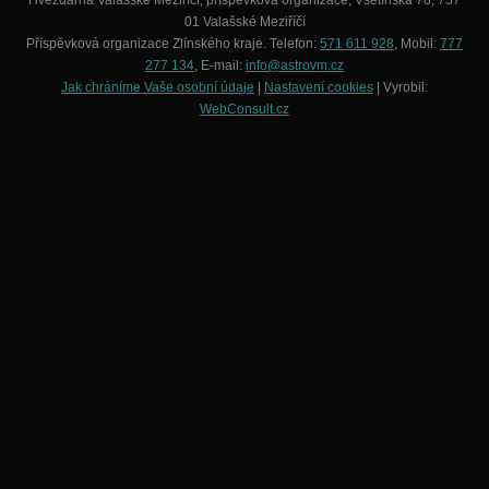
Hvězdárna Valašské Meziříčí, příspěvková organizace, Vsetínská 78, 757
01 Valašské Meziříčí
Příspěvková organizace Zlínského kraje. Telefon:
571 611 928
, Mobil:
777
277 134
, E-mail:
info@astrovm.cz
Jak chráníme Vaše osobní údaje
|
Nastavení cookies
| Vyrobil:
WebConsult.cz