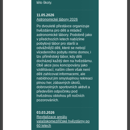
této školy.
11.05.2026
Astronomické tábory 2026
Po dvouleté přestávce organizuje
hvězdárna pro děti a mládež
astronomické tábory. Podobně jako
v předchozích letech nabízíme
pobytový tábor pro starší a
odvážnější děti, které se nebojí
vícedenního pobytu mimo domov, i
tzv. příměstský tábor, kdy děti
docházejí každý den na hvězdárnu.
Obě akce jsou koncipovány jako
vzdělávací, naším cílem však není
děti zahlcovat informacemi, ale
nabídnout jim smysluplnou rekreaci
plnou her, zábavných úkolů,
dobrovolných sportovních aktivit a
především odpočinku pod
hvězdnou oblohou při nočních
pozorováních.
03.03.2026
Revitalizace areálu
valašskomeziříčské hvězdárny po
60 letech