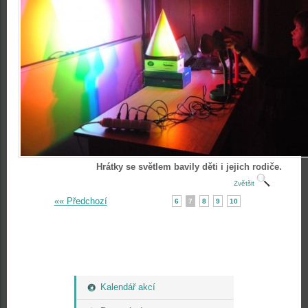
Hrátky se světlem bavily děti i jejich rodiče.
Zvětšit
«« Předchozí
6
7
8
9
10
Kalendář akcí