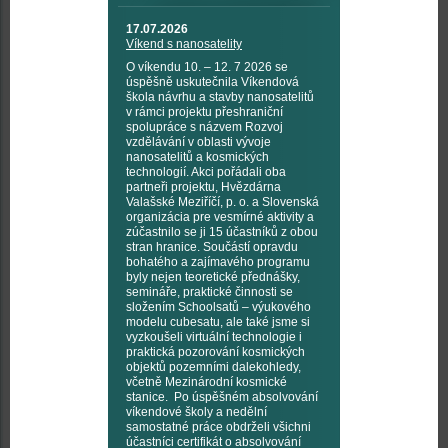
17.07.2026
Víkend s nanosatelity
O víkendu 10. – 12. 7 2026 se
úspěšně uskutečnila Víkendová
škola návrhu a stavby nanosatelitů
v rámci projektu přeshraniční
spolupráce s názvem Rozvoj
vzdělávání v oblasti vývoje
nanosatelitů a kosmických
technologií. Akci pořádali oba
partneři projektu, Hvězdárna
Valašské Meziříčí, p. o. a Slovenská
organizácia pre vesmírné aktivity a
zúčastnilo se ji 15 účastníků z obou
stran hranice. Součástí opravdu
bohatého a zajímavého programu
byly nejen teoretické přednášky,
semináře, praktické činnosti se
složením Schoolsatů – výukového
modelu cubesatu, ale také jsme si
vyzkoušeli virtuální technologie i
praktická pozorování kosmických
objektů pozemními dalekohledy,
včetně Mezinárodní kosmické
stanice. Po úspěšném absolvování
víkendové školy a nedělní
samostatné práce obdrželi všichni
účastníci certifikát o absolvování