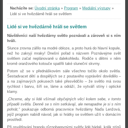
Nacházíte se:
Úvodní stránka
»
Program
»
Mediální výstupy
»
Lidé si ve hvězdárně hráli se světlem
Lidé si ve hvězdárně hráli se světlem
Návštěvníci naší hvězdárny světlo poznávali a zároveň si s ním
hráli.
Slunce zrovna zářilo na modré obloze, a proto hurá do hlavní kopule,
než ho zakryjí mraky! Dnešní pořad s názvem Poznávejme svět
světlem začal neplánovaně u dalekohledu. Rodiče s dětmi v něm
kromě oranžového kotouče spatřili také sluneční skvrny.
Potom už se v přednáškovém sále všechno točilo okolo světla.
Šestadvacet dětí a dospělých se z poutavého vyprávění dovědělo –
a na zajímavých pokusech také přesvědčilo – že světlo má svou
rychlost i barvu, šíří se, láme a odráží, že vytváří stíny i optické
klamy.
„Chceme, aby si lidé všímali obyčejných věcí kolem sebe, v tomto
případě světla. Denně se s ním setkávají, ale nenapadne je si s ním
pohrát,“
poukazuje odborná pracovnice hvězdárny Naďa Lenžová,
jejíž program nabídl návod, jak si hrátky se světlem užít v domácím
prostředí.
Při osvětlování hranolu různobarevnými světly lidé hádali, kolik stínů