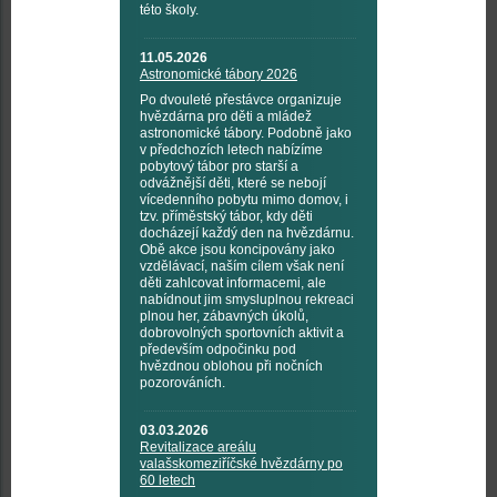
této školy.
11.05.2026
Astronomické tábory 2026
Po dvouleté přestávce organizuje
hvězdárna pro děti a mládež
astronomické tábory. Podobně jako
v předchozích letech nabízíme
pobytový tábor pro starší a
odvážnější děti, které se nebojí
vícedenního pobytu mimo domov, i
tzv. příměstský tábor, kdy děti
docházejí každý den na hvězdárnu.
Obě akce jsou koncipovány jako
vzdělávací, naším cílem však není
děti zahlcovat informacemi, ale
nabídnout jim smysluplnou rekreaci
plnou her, zábavných úkolů,
dobrovolných sportovních aktivit a
především odpočinku pod
hvězdnou oblohou při nočních
pozorováních.
03.03.2026
Revitalizace areálu
valašskomeziříčské hvězdárny po
60 letech