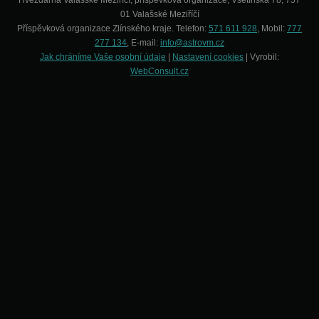
Hvězdárna Valašské Meziříčí, příspěvková organizace, Vsetínská 78, 757
01 Valašské Meziříčí
Příspěvková organizace Zlínského kraje. Telefon:
571 611 928
, Mobil:
777
277 134
, E-mail:
info@astrovm.cz
Jak chráníme Vaše osobní údaje
|
Nastavení cookies
| Vyrobil:
WebConsult.cz