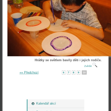
Hrátky se světlem bavily děti i jejich rodiče.
Zvětšit
«« Předchozí
6
7
8
9
10
Kalendář akcí