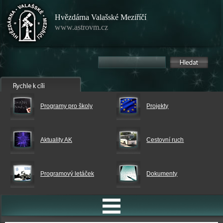
Hvězdárna Valašské Meziříčí
www.astrovm.cz
Programy pro školy
Projekty
Aktuality AK
Cestovní ruch
Programový letáček
Dokumenty