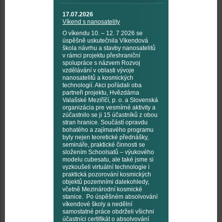
17.07.2026
Víkend s nanosatelity
O víkendu 10. – 12. 7 2026 se
úspěšně uskutečnila Víkendová
škola návrhu a stavby nanosatelitů
v rámci projektu přeshraniční
spolupráce s názvem Rozvoj
vzdělávání v oblasti vývoje
nanosatelitů a kosmických
technologií. Akci pořádali oba
partneři projektu, Hvězdárna
Valašské Meziříčí, p. o. a Slovenská
organizácia pre vesmírné aktivity a
zúčastnilo se ji 15 účastníků z obou
stran hranice. Součástí opravdu
bohatého a zajímavého programu
byly nejen teoretické přednášky,
semináře, praktické činnosti se
složením Schoolsatů – výukového
modelu cubesatu, ale také jsme si
vyzkoušeli virtuální technologie i
praktická pozorování kosmických
objektů pozemními dalekohledy,
včetně Mezinárodní kosmické
stanice. Po úspěšném absolvování
víkendové školy a nedělní
samostatné práce obdrželi všichni
účastníci certifikát o absolvování