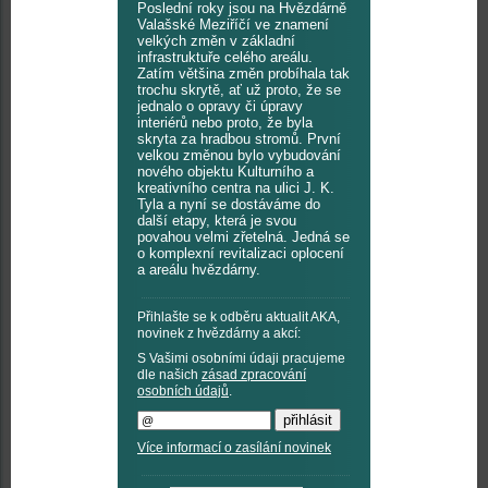
Poslední roky jsou na Hvězdárně
Valašské Meziříčí ve znamení
velkých změn v základní
infrastruktuře celého areálu.
Zatím většina změn probíhala tak
trochu skrytě, ať už proto, že se
jednalo o opravy či úpravy
interiérů nebo proto, že byla
skryta za hradbou stromů. První
velkou změnou bylo vybudování
nového objektu Kulturního a
kreativního centra na ulici J. K.
Tyla a nyní se dostáváme do
další etapy, která je svou
povahou velmi zřetelná. Jedná se
o komplexní revitalizaci oplocení
a areálu hvězdárny.
Přihlašte se k odběru aktualit AKA,
novinek z hvězdárny a akcí:
S Vašimi osobními údaji pracujeme
dle našich
zásad zpracování
osobních údajů
.
Více informací o zasílání novinek