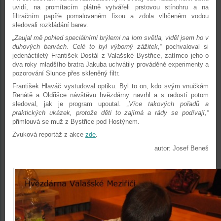
uvidí, na promítacím plátně vytvářeli prstovou stínohru a na
filtračním papíře pomalovaném fixou a zdola vlhčeném vodou
sledovali rozkládání barev.
„Zaujal mě pohled speciálními brýlemi na lom světla, viděl jsem ho v
duhových barvách. Celé to byl výborný zážitek,“
pochvaloval si
jedenáctiletý František Dostál z Valašské Bystřice, zatímco jeho o
dva roky mladšího bratra Jakuba uchvátily prováděné experimenty a
pozorování Slunce přes skleněný filtr.
František Hlaváč vystudoval optiku. Byl to on, kdo svým vnučkám
Renátě a Oldřišce návštěvu hvězdárny navrhl a s radostí potom
sledoval, jak je program upoutal.
„Více takových pořadů a
praktických ukázek, protože děti to zajímá a rády se podívají,“
přimlouvá se muž z Bystřice pod Hostýnem.
Zvuková reportáž z akce
zde
.
autor: Josef Beneš