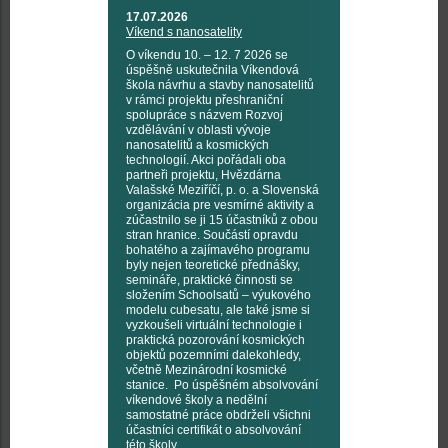
17.07.2026
Víkend s nanosatelity
O víkendu 10. – 12. 7 2026 se
úspěšně uskutečnila Víkendová
škola návrhu a stavby nanosatelitů
v rámci projektu přeshraniční
spolupráce s názvem Rozvoj
vzdělávání v oblasti vývoje
nanosatelitů a kosmických
technologií. Akci pořádali oba
partneři projektu, Hvězdárna
Valašské Meziříčí, p. o. a Slovenská
organizácia pre vesmírné aktivity a
zúčastnilo se ji 15 účastníků z obou
stran hranice. Součástí opravdu
bohatého a zajímavého programu
byly nejen teoretické přednášky,
semináře, praktické činnosti se
složením Schoolsatů – výukového
modelu cubesatu, ale také jsme si
vyzkoušeli virtuální technologie i
praktická pozorování kosmických
objektů pozemními dalekohledy,
včetně Mezinárodní kosmické
stanice. Po úspěšném absolvování
víkendové školy a nedělní
samostatné práce obdrželi všichni
účastníci certifikát o absolvování
této školy.