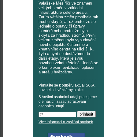
Valašské Meziříčí ve znamení
velkých změn v základní
infrastruktuře celého areálu.
Zatím většina změn probíhala tak
trochu skrytě, ať už proto, že se
jednalo o opravy či úpravy
interiérů nebo proto, že byla
skryta za hradbou stromů. První
velkou změnou bylo vybudování
nového objektu Kulturního a
kreativního centra na ulici J. K.
Tyla a nyní se dostáváme do
další etapy, která je svou
povahou velmi zřetelná. Jedná se
o komplexní revitalizaci oplocení
a areálu hvězdárny.
Přihlašte se k odběru aktualit AKA,
novinek z hvězdárny a akcí:
S Vašimi osobními údaji pracujeme
dle našich
zásad zpracování
osobních údajů
.
Více informací o zasílání novinek