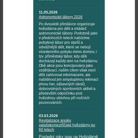
11.05.2026
Astronomické tábory 2026
Po dvouleté přestávce organizuje
hvězdárna pro děti a mládež
astronomické tábory. Podobně jako
v předchozích letech nabízíme
pobytový tábor pro starší a
odvážnější děti, které se nebojí
vícedenního pobytu mimo domov, i
tzv. příměstský tábor, kdy děti
docházejí každý den na hvězdárnu.
Obě akce jsou koncipovány jako
vzdělávací, naším cílem však není
děti zahlcovat informacemi, ale
nabídnout jim smysluplnou rekreaci
plnou her, zábavných úkolů,
dobrovolných sportovních aktivit a
především odpočinku pod
hvězdnou oblohou při nočních
pozorováních.
03.03.2026
Revitalizace areálu
valašskomeziříčské hvězdárny po
60 letech
Poslední roky jsou na Hvězdárně