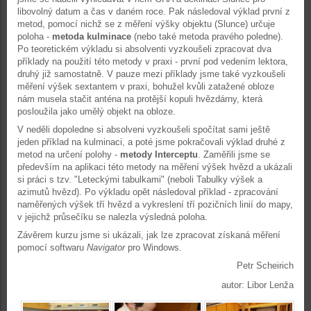
libovolný datum a čas v daném roce. Pak následoval výklad první z
metod, pomocí nichž se z měření výšky objektu (Slunce) určuje
poloha -
metoda kulminace
(nebo také metoda pravého poledne).
Po teoretickém výkladu si absolventi vyzkoušeli zpracovat dva
příklady na použití této metody v praxi - první pod vedením lektora,
druhý již samostatně. V pauze mezi příklady jsme také vyzkoušeli
měření výšek sextantem v praxi, bohužel kvůli zatažené obloze
nám musela stačit anténa na protější kopuli hvězdárny, která
posloužila jako umělý objekt na obloze.
V neděli dopoledne si absolveni vyzkoušeli spočítat sami ještě
jeden příklad na kulminaci, a poté jsme pokračovali výklad druhé z
metod na určení polohy -
metody Interceptu
. Zaměřili jsme se
především na aplikaci této metody na měření výšek hvězd a ukázali
si práci s tzv. "Leteckými tabulkami" (neboli Tabulky výšek a
azimutů hvězd). Po výkladu opět následoval příklad - zpracování
naměřených výšek tří hvězd a vykreslení tří pozičních linií do mapy,
v jejichž průsečíku se nalezla výsledná poloha.
Závěrem kurzu jsme si ukázali, jak lze zpracovat získaná měření
pomocí softwaru
Navigator
pro Windows.
Petr Scheirich
autor: Libor Lenža