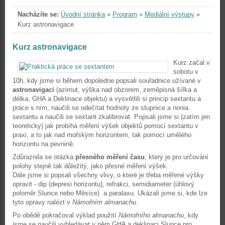
Nacházíte se:
Úvodní stránka
»
Program
»
Mediální výstupy
»
Kurz astronavigace
Kurz astronavigace
Kurz začal v
sobotu v
10h, kdy jsme si během dopoledne popsali souřadnice užívané v
astronavigaci
(azimut, výška nad obzorem, zeměpisná šířka a
délka, GHA a Deklinace objektu) a vysvětlili si princip sextantu a
práce s ním, naučili se odečítat hodnoty ze stupnice a nonia
sextantu a naučili se sextant zkalibrovat. Popsali jsme si (zatím jen
teoreticky) jak probíhá měření výšek objektů pomocí sextantu v
praxi, a to jak nad mořským horizontem, tak pomocí umělého
horizontu na pevnině.
Zdůraznila se otázka
přesného měření času
, který je pro určování
polohy stejně tak důležitý, jako přesné měření výšek.
Dále jsme si popsali všechny vlivy, o které je třeba měřené výšky
opravit - dip (depresi horizontu), refrakci, semidiameter (úhlový
poloměr Slunce nebo Měsíce) a paralaxu. Ukázali jsme si, kde lze
tyto opravy nalézt v
Námořním almanachu
.
Po obědě pokračoval výklad použití
Námořního almanachu
, kdy
jsme se naučili vyhledávat v něm GHA a deklinaci Slunce pro