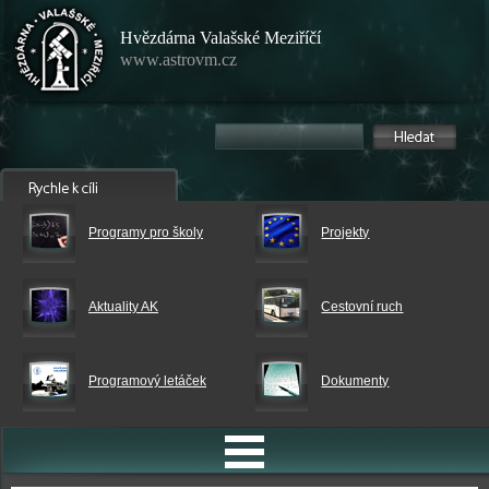
Hvězdárna Valašské Meziříčí
www.astrovm.cz
Programy pro školy
Projekty
Aktuality AK
Cestovní ruch
Programový letáček
Dokumenty