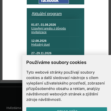
Aktuální program
01.07.-31.08.2026
Uzavření areálu z důvodu
revitalizace
12.08.2026
Hvězdný duel
27.-29.11.2026
KOSMONAUTIKA, RAKETOVÁ
TECHNIKA A KOSMICKÉ
Používáme soubory cookies
TECHNOLOGIE
Tyto webové stránky používají soubory
cookies a další sledovací nástroje s cílem
vylepšení uživatelského prostředí, zobrazení
přizpůsobeného obsahu a reklam, analýzy
návštěvnosti webových stránek a zjištění
zdroje návštěvnosti.
Hvězdárna Valašské Meziříčí, příspěvková organizace, Vsetínská 78, 757