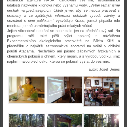
kosmické agentuře NASA, osídlování vesmíru, astronomické
události nazývané kilonova nebo významu vody.
„Výběr témat jsme
nechali na přednášejících. Chtěli jsme, aby se naučili pracovat s
prameny a ze zjištěných informací dokázali vyvodit závěry a
seznámit s nimi publikum,“
vysvětluje Kraus, jemuž připadla role
mentora, jemně usměrňujícího práci mladých vědců.
Jejich víkendové setkání se neomezilo jen na přednáškový sál. Na
programu měli také pěší výlet spojený s návštěvou
Experimentálního ekologického pracoviště na Bílém Kříži a
přednášku o největší astronomické laboratoři na světě v chilské
poušti Atacama. Nechybělo ani pásmo zábavných fyzikálních a
chemických pokusů s ohněm, který nepálí, a s výrobou vodíku, jímž
naplnili malou plechovku, kterou se pokusili vyslat do vesmíru.
autor: Josef Beneš