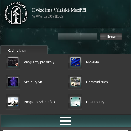
Hvězdárna Valašské Meziříčí
www.astrovm.cz
Programy pro školy
Projekty
Aktuality AK
Cestovní ruch
Programový letáček
Dokumenty