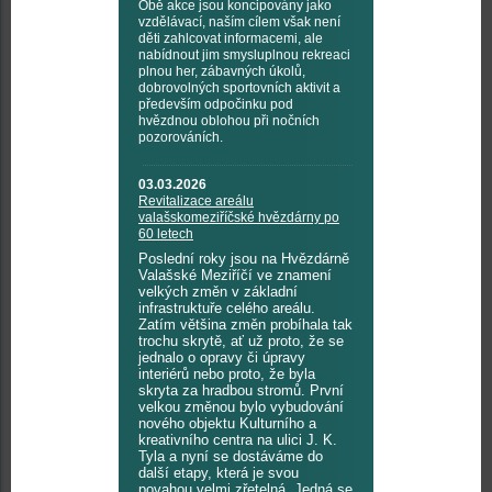
Obě akce jsou koncipovány jako
vzdělávací, naším cílem však není
děti zahlcovat informacemi, ale
nabídnout jim smysluplnou rekreaci
plnou her, zábavných úkolů,
dobrovolných sportovních aktivit a
především odpočinku pod
hvězdnou oblohou při nočních
pozorováních.
03.03.2026
Revitalizace areálu
valašskomeziříčské hvězdárny po
60 letech
Poslední roky jsou na Hvězdárně
Valašské Meziříčí ve znamení
velkých změn v základní
infrastruktuře celého areálu.
Zatím většina změn probíhala tak
trochu skrytě, ať už proto, že se
jednalo o opravy či úpravy
interiérů nebo proto, že byla
skryta za hradbou stromů. První
velkou změnou bylo vybudování
nového objektu Kulturního a
kreativního centra na ulici J. K.
Tyla a nyní se dostáváme do
další etapy, která je svou
povahou velmi zřetelná. Jedná se