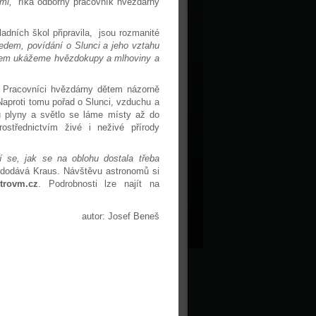
mi,“
říká odborný pracovník hvězdárny
adních škol připravila, jsou rozmanité
edem, povídání o Slunci a jeho vztahu
Dětem ukážeme hvězdokupy a mlhoviny a
. Pracovníci hvězdárny dětem názorně
Naproti tomu pořad o Slunci, vzduchu a
ou plyny a světlo se láme místy až do
rostřednictvím živé i neživé přírody
se, jak se na oblohu dostala třeba
dodává Kraus. Návštěvu astronomů si
trovm.cz
. Podrobnosti lze najít na
autor: Josef Beneš