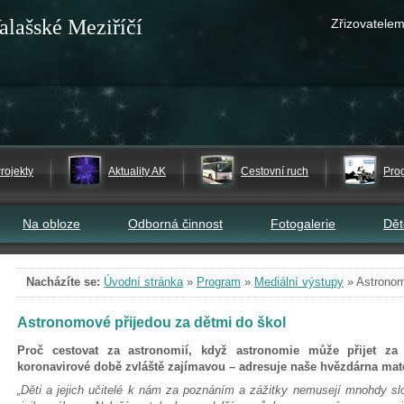
alašské Meziříčí
Zřizovatelem
rojekty
Aktuality AK
Cestovní ruch
Pro
Na obloze
Odborná činnost
Fotogalerie
Dě
Nacházíte se:
Úvodní stránka
»
Program
»
Mediální výstupy
»
Astronom
Astronomové přijedou za dětmi do škol
Proč cestovat za astronomií, když astronomie může přijet z
koronavirové době zvláště zajímavou – adresuje naše hvězdárna ma
„Děti a jejich učitelé k nám za poznáním a zážitky nemusejí mnohdy slo