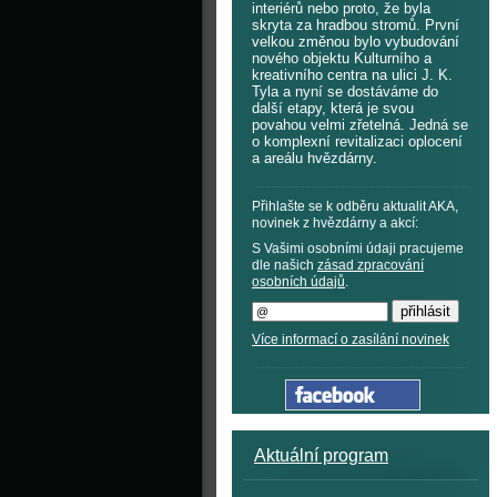
interiérů nebo proto, že byla
skryta za hradbou stromů. První
velkou změnou bylo vybudování
nového objektu Kulturního a
kreativního centra na ulici J. K.
Tyla a nyní se dostáváme do
další etapy, která je svou
povahou velmi zřetelná. Jedná se
o komplexní revitalizaci oplocení
a areálu hvězdárny.
Přihlašte se k odběru aktualit AKA,
novinek z hvězdárny a akcí:
S Vašimi osobními údaji pracujeme
dle našich
zásad zpracování
osobních údajů
.
Více informací o zasílání novinek
Aktuální program