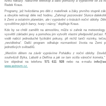
riziku nákazy. Naložíme teleskop a další pomůcky a vypravíme se za ni
Radek Kraus.
Programy, jež hvězdárna pro děti z mateřinek a žáky prvního stupně zákl
a obvykle netrvají déle než hodinu.
„Zahrnují pozorování Slunce dalekohl
k Zemi a ostatním planetám, ale i vyprávění o krásách noční oblohy. 
vysvětlíme jejich barvy, tvary i názvy,“
doplňuje Kraus.
Kdo by se chtěl zaměřit na atmosféru, může si zahrát na meteorology
vysvětlí základní jevy a pomohou jim vytvořit vlastní předpověď počasí. 
vodě nabízí jednoduché fyzikální pokusy, při nichž tančí rozinky, teč
„neviditelna“. Další program odhaluje rozmanitost života na Zemi p
jednotlivých světadílů.
„Menším dětem na závěr vyprávíme Pohádku z noční oblohy. Dovědí 
souhvězdí Býka, Labutě a Delfína a jak se tam ocitla vánoční kometa,“
lze objednat na telefonu
571 611 928
nebo na e-mailu
info@as
www.astrovm.cz.