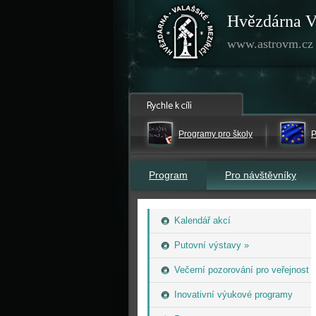
Hvězdárna V
www.astrovm.cz
Programy pro školy
P
Program
Pro návštěvníky
Kalendář akcí
Putovní výstavy »
Večerní pozorování pro veřejnost
Inovativní výukové programy