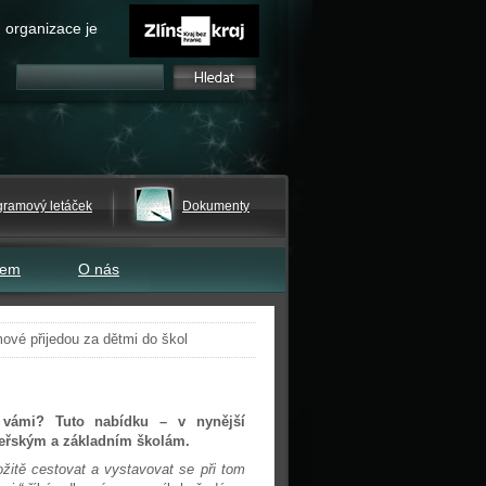
 organizace je
gramový letáček
Dokumenty
tem
O nás
ové přijedou za dětmi do škol
a vámi? Tuto nabídku – v nynější
teřským a základním školám.
žitě cestovat a vystavovat se při tom