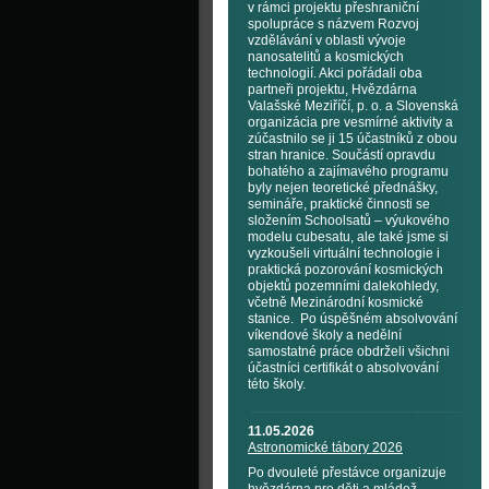
v rámci projektu přeshraniční
spolupráce s názvem Rozvoj
vzdělávání v oblasti vývoje
nanosatelitů a kosmických
technologií. Akci pořádali oba
partneři projektu, Hvězdárna
Valašské Meziříčí, p. o. a Slovenská
organizácia pre vesmírné aktivity a
zúčastnilo se ji 15 účastníků z obou
stran hranice. Součástí opravdu
bohatého a zajímavého programu
byly nejen teoretické přednášky,
semináře, praktické činnosti se
složením Schoolsatů – výukového
modelu cubesatu, ale také jsme si
vyzkoušeli virtuální technologie i
praktická pozorování kosmických
objektů pozemními dalekohledy,
včetně Mezinárodní kosmické
stanice. Po úspěšném absolvování
víkendové školy a nedělní
samostatné práce obdrželi všichni
účastníci certifikát o absolvování
této školy.
11.05.2026
Astronomické tábory 2026
Po dvouleté přestávce organizuje