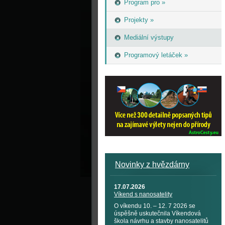
Program pro »
Projekty »
Mediální výstupy
Programový letáček »
Novinky z hvězdárny
17.07.2026
Víkend s nanosatelity
O víkendu 10. – 12. 7 2026 se
úspěšně uskutečnila Víkendová
škola návrhu a stavby nanosatelitů