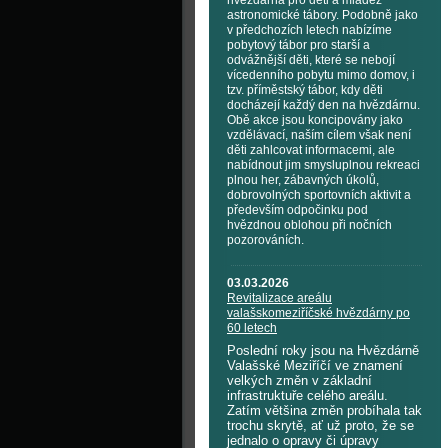
hvězdárna pro děti a mládež
astronomické tábory. Podobně jako
v předchozích letech nabízíme
pobytový tábor pro starší a
odvážnější děti, které se nebojí
vícedenního pobytu mimo domov, i
tzv. příměstský tábor, kdy děti
docházejí každý den na hvězdárnu.
Obě akce jsou koncipovány jako
vzdělávací, naším cílem však není
děti zahlcovat informacemi, ale
nabídnout jim smysluplnou rekreaci
plnou her, zábavných úkolů,
dobrovolných sportovních aktivit a
především odpočinku pod
hvězdnou oblohou při nočních
pozorováních.
03.03.2026
Revitalizace areálu
valašskomeziříčské hvězdárny po
60 letech
Poslední roky jsou na Hvězdárně
Valašské Meziříčí ve znamení
velkých změn v základní
infrastruktuře celého areálu.
Zatím většina změn probíhala tak
trochu skrytě, ať už proto, že se
jednalo o opravy či úpravy