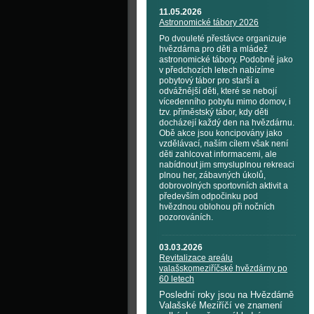
11.05.2026
Astronomické tábory 2026
Po dvouleté přestávce organizuje
hvězdárna pro děti a mládež
astronomické tábory. Podobně jako
v předchozích letech nabízíme
pobytový tábor pro starší a
odvážnější děti, které se nebojí
vícedenního pobytu mimo domov, i
tzv. příměstský tábor, kdy děti
docházejí každý den na hvězdárnu.
Obě akce jsou koncipovány jako
vzdělávací, naším cílem však není
děti zahlcovat informacemi, ale
nabídnout jim smysluplnou rekreaci
plnou her, zábavných úkolů,
dobrovolných sportovních aktivit a
především odpočinku pod
hvězdnou oblohou při nočních
pozorováních.
03.03.2026
Revitalizace areálu
valašskomeziříčské hvězdárny po
60 letech
Poslední roky jsou na Hvězdárně
Valašské Meziříčí ve znamení