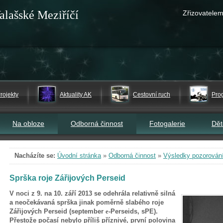
alašské Meziříčí
Zřizovatelem
rojekty
Aktuality AK
Cestovní ruch
Pro
Na obloze
Odborná činnost
Fotogalerie
Dě
Nacházíte se:
Úvodní stránka
»
Odborná činnost
»
Výsledky pozorován
Sprška roje Zářijových Perseid
V noci z 9. na 10. září 2013 se odehrála relativně silná
a neočekávaná sprška jinak poměrně slabého roje
Zářijových Perseid (september
e
-Perseids, sPE).
Přestože počasí nebylo příliš příznivé, první polovina