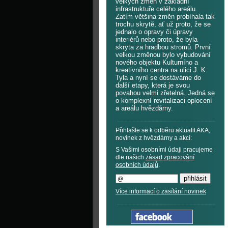
velkých změn v základní
infrastruktuře celého areálu.
Zatím většina změn probíhala tak
trochu skrytě, ať už proto, že se
jednalo o opravy či úpravy
interiérů nebo proto, že byla
skryta za hradbou stromů. První
velkou změnou bylo vybudování
nového objektu Kulturního a
kreativního centra na ulici J. K.
Tyla a nyní se dostáváme do
další etapy, která je svou
povahou velmi zřetelná. Jedná se
o komplexní revitalizaci oplocení
a areálu hvězdárny.
Přihlašte se k odběru aktualit AKA,
novinek z hvězdárny a akcí:
S Vašimi osobními údaji pracujeme
dle našich
zásad zpracování
osobních údajů
.
Více informací o zasílání novinek