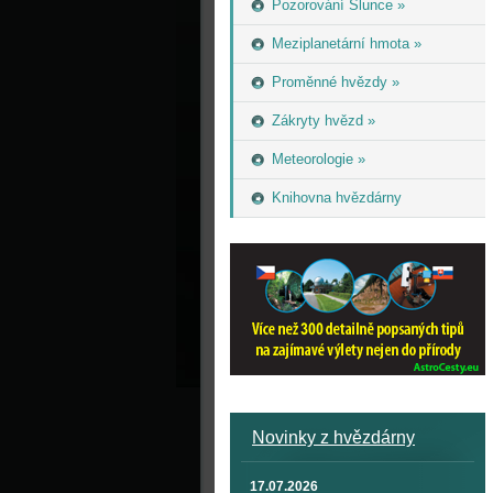
Pozorování Slunce »
Meziplanetární hmota »
Proměnné hvězdy »
Zákryty hvězd »
Meteorologie »
Knihovna hvězdárny
Novinky z hvězdárny
17.07.2026