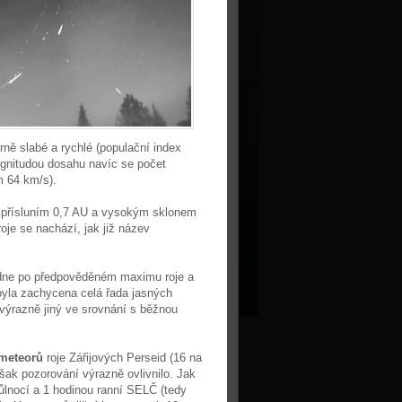
ě slabé a rychlé (populační index
agnitudou dosahu navíc se počet
m 64 km/s).
m přísluním 0,7 AU a vysokým sklonem
oje se nachází, jak již název
 dne po předpověděném maximu roje a
yla zachycena celá řada jasných
výrazně jiný ve srovnání s běžnou
meteorů
roje Zářijových Perseid (16 na
šak pozorování výrazně ovlivnilo. Jak
ůlnocí a 1 hodinou ranní SELČ (tedy