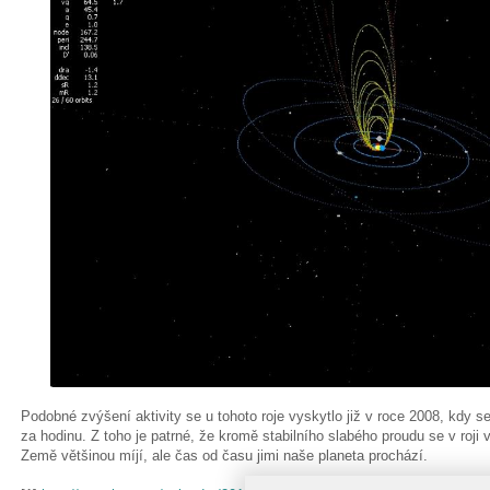
Podobné zvýšení aktivity se u tohoto roje vyskytlo již v roce 2008, kdy 
za hodinu. Z toho je patrné, že kromě stabilního slabého proudu se v roji vy
Země většinou míjí, ale čas od času jimi naše planeta prochází.