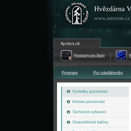
Hvězdárna V
www.astrovm.cz
Programy pro školy
P
Program
Pro návštěvníky
Výsledky pozorování
Historie pozorování
Technické vybavení
Stratosférické balóny