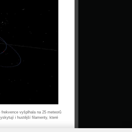
se frekvence vyšplhala na 25 meteorů
skytují i hustější filamenty, které