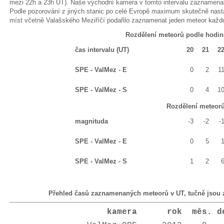
mezi 22h a 23h UT). Naše východní kamera v tomto intervalu zaznamenal
Podle pozorování z jiných stanic po celé Evropě maximum skutečně nastal
míst včetně Valašského Meziříčí podařilo zaznamenat jeden meteor každo
Rozdělení meteorů podle hodin
čas intervalu (UT)
20
21
2
SPE - ValMez - E
0
2
1
SPE - ValMez - S
0
4
1
Rozdělení meteorů
magnituda
-3
-2
-
SPE - ValMez - E
0
5
SPE - ValMez - S
1
2
Přehled časů zaznamenaných meteorů v UT,
tučně jsou
kamera rok měs