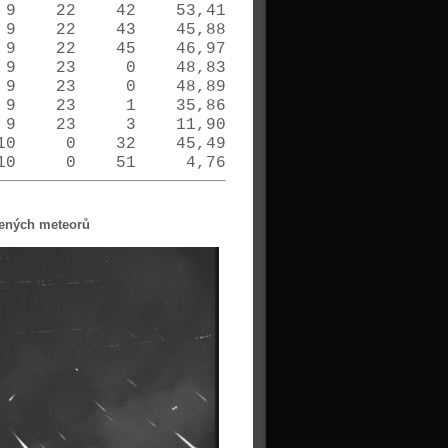
9 9 22 42 53,41
9 9 22 43 45,88
9 9 22 45 46,97
9 9 23 0 48,83
9 9 23 0 48,89
9 9 23 1 35,86
9 9 23 3 11,90
9 10 0 32 45,49
9 10 0 51 4,76
cených meteorů