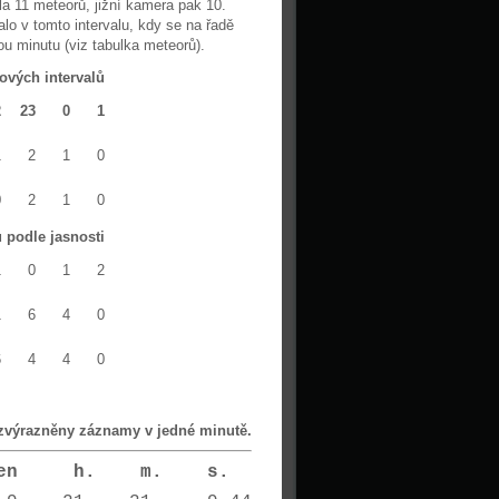
a 11 meteorů, jižní kamera pak 10.
o v tomto intervalu, kdy se na řadě
u minutu (viz tabulka meteorů).
ových intervalů
2
23
0
1
1
2
1
0
0
2
1
0
 podle jasnosti
1
0
1
2
1
6
4
0
6
4
4
0
 zvýrazněny záznamy v jedné minutě.
. den h. m. s.