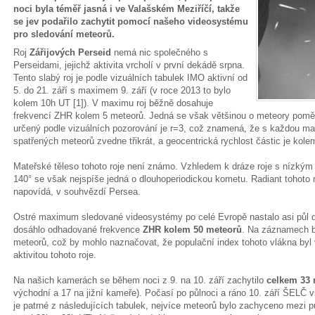
noci byla téměř jasná i ve Valašském Meziříčí, takže
se jev podařilo zachytit pomocí našeho videosystému
pro sledování meteorů.
Roj
Zářijových Perseid
nemá nic společného s
Perseidami, jejichž aktivita vrcholí v první dekádě srpna.
Tento slabý roj je podle vizuálních tabulek IMO aktivní od
5. do 21. září s maximem 9. září (v roce 2013 to bylo
kolem 10h UT [1]). V maximu roj běžně dosahuje
frekvencí ZHR kolem 5 meteorů. Jedná se však většinou o meteory poměrn
určený podle vizuálních pozorování je r=3, což znamená, že s každou m
spatřených meteorů zvedne třikrát, a geocentrická rychlost částic je kole
Mateřské těleso tohoto roje není známo. Vzhledem k dráze roje s nízký
140° se však nejspíše jedná o dlouhoperiodickou kometu. Radiant tohoto r
napovídá, v souhvězdí Persea.
Ostré maximum sledované videosystémy po celé Evropě nastalo asi půl
dosáhlo odhadované frekvence
ZHR kolem 50 meteorů
. Na záznamech b
meteorů, což by mohlo naznačovat, že populační index tohoto vlákna byl 
aktivitou tohoto roje.
Na našich kamerách se během noci z 9. na 10. září zachytilo
celkem 33 
východní a 17 na jižní kameře). Počasí po půlnoci a ráno 10. září ŠELČ v
je patrné z následujících tabulek, nejvíce meteorů bylo zachyceno mezi p