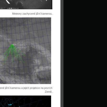
Meteory zachycené jižní kamerou.
né jižní kamerou a jejich projekce na povrch
Země.