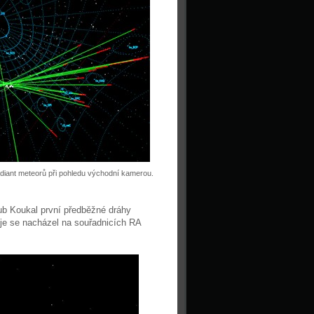
diant meteorů při pohledu východní kamerou.
b Koukal první předběžné dráhy
oje se nacházel na souřadnicích
RA