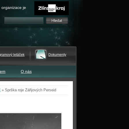
 organizace je
gramový letáček
Dokumenty
tem
O nás
í
»
Sprška roje Zářijových Perseid