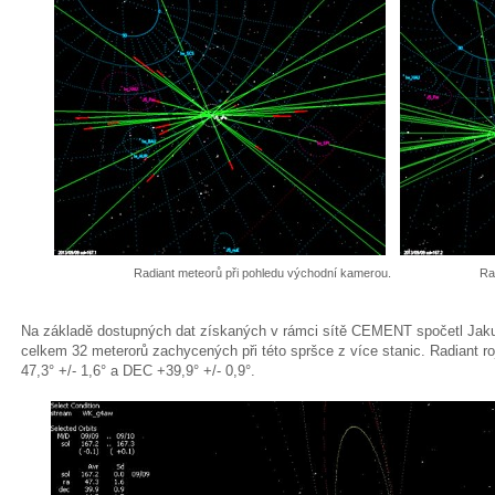
Radiant meteorů při pohledu východní kamerou.
Ra
Na základě dostupných dat získaných v rámci sítě CEMENT spočetl Jaku
celkem 32 meterorů zachycených při této spršce z více stanic. Radiant r
47,3° +/- 1,6° a DEC +39,9° +/- 0,9°.