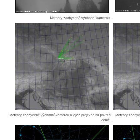
Meteory zachycené východní kamerou.
Meteory zachycené východní kamerou a jejich projekce na povrch
Meteory zachyce
Země.