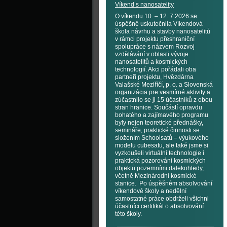
Víkend s nanosatelity
O víkendu 10. – 12. 7 2026 se
úspěšně uskutečnila Víkendová
škola návrhu a stavby nanosatelitů
v rámci projektu přeshraniční
spolupráce s názvem Rozvoj
vzdělávání v oblasti vývoje
nanosatelitů a kosmických
technologií. Akci pořádali oba
partneři projektu, Hvězdárna
Valašské Meziříčí, p. o. a Slovenská
organizácia pre vesmírné aktivity a
zúčastnilo se ji 15 účastníků z obou
stran hranice. Součástí opravdu
bohatého a zajímavého programu
byly nejen teoretické přednášky,
semináře, praktické činnosti se
složením Schoolsatů – výukového
modelu cubesatu, ale také jsme si
vyzkoušeli virtuální technologie i
praktická pozorování kosmických
objektů pozemními dalekohledy,
včetně Mezinárodní kosmické
stanice. Po úspěšném absolvování
víkendové školy a nedělní
samostatné práce obdrželi všichni
účastníci certifikát o absolvování
této školy.