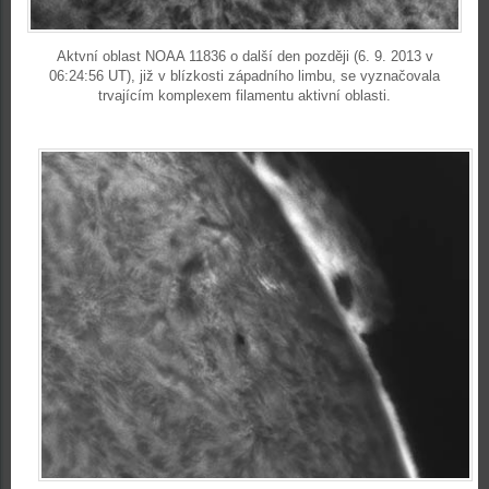
Aktvní oblast NOAA 11836 o další den později (6. 9. 2013 v
06:24:56 UT), již v blízkosti západního limbu, se vyznačovala
trvajícím komplexem filamentu aktivní oblasti.