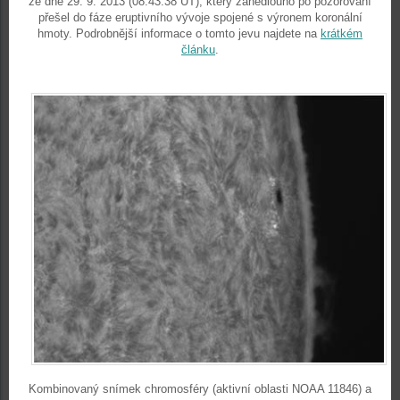
ze dne 29. 9. 2013 (08:43:38 UT), který zanedlouho po pozorování
přešel do fáze eruptivního vývoje spojené s výronem koronální
hmoty. Podrobnější informace o tomto jevu najdete na
krátkém
článku
.
Kombinovaný snímek chromosféry (aktivní oblasti NOAA 11846) a