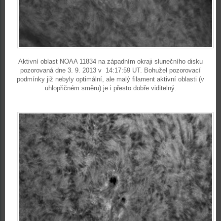
Aktivní oblast NOAA 11834 na západním okraji slunečního disku
pozorovaná dne 3. 9. 2013 v 14:17:59 UT. Bohužel pozorovací
podmínky již nebyly optimální, ale malý filament aktivní oblasti (v
uhlopřičném směru) je i přesto dobře viditelný.