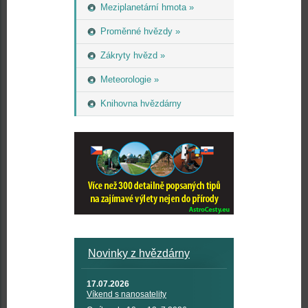
Meziplanetární hmota »
Proměnné hvězdy »
Zákryty hvězd »
Meteorologie »
Knihovna hvězdárny
Novinky z hvězdárny
17.07.2026
Víkend s nanosatelity