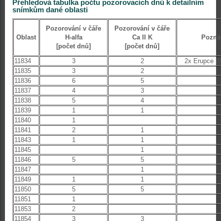
Přehledová tabulka počtu pozorovacích dnů k detailním
snímkům dané oblasti
Pozorování v čáře
Pozorování v čáře
Oblast
H-alfa
Ca II K
Pozn
[počet dnů]
[počet dnů]
11834
3
2
2x Erupce (B
11835
3
2
11836
6
5
11837
4
3
11838
5
4
11839
1
1
11840
1
11841
2
1
11843
1
1
11845
1
11846
5
5
11847
1
11849
1
1
11850
5
5
11851
1
11853
2
11854
3
3