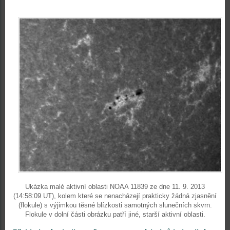
Ukázka malé aktivní oblasti NOAA 11839 ze dne 11. 9. 2013
(14:58:09 UT), kolem které se nenacházejí prakticky žádná zjasnění
(flokule) s výjimkou těsné blízkosti samotných slunečních skvrn.
Flokule v dolní části obrázku patří jiné, starší aktivní oblasti.