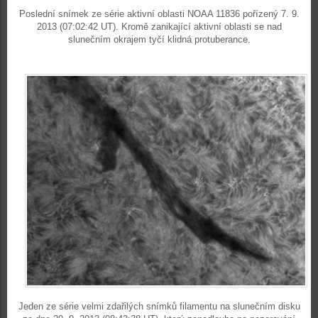
Poslední snímek ze série aktivní oblasti NOAA 11836 pořízený 7. 9.
2013 (07:02:42 UT). Kromě zanikající aktivní oblasti se nad
slunečním okrajem tyčí klidná protuberance.
Jeden ze série velmi zdařilých snímků filamentu na slunečním disku