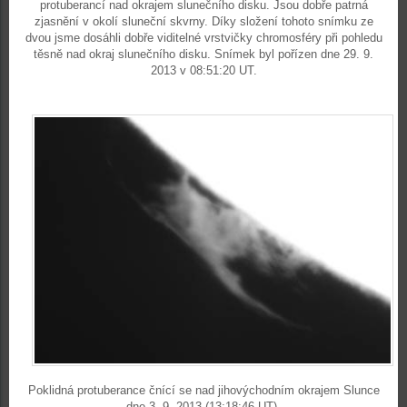
protuberancí nad okrajem slunečního disku. Jsou dobře patrná
zjasnění v okolí sluneční skvrny. Díky složení tohoto snímku ze
dvou jsme dosáhli dobře viditelné vrstvičky chromosféry při pohledu
těsně nad okraj slunečního disku. Snímek byl pořízen dne 29. 9.
2013 v 08:51:20 UT.
Poklidná protuberance čnící se nad jihovýchodním okrajem Slunce
dne 3. 9. 2013 (13:18:46 UT).