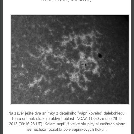
Na závěr ještě dva snímky z detailního "vápníkového" dalekohledu.
Tento snímek ukazuje aktivní oblast NOAA 11850 ze dne 29. 9.
2013 (09:16:28 UT). Kolem nepříliš velké skupiny slunečních skvrn
se nachází rozsáhlá pole vápníkových flokulí.