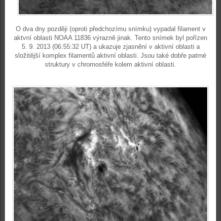
O dva dny později (oproti předchozímu snímku) vypadal filament v
aktvní oblasti NOAA 11836 výrazně jinak. Tento snímek byl pořízen
5. 9. 2013 (06:55:32 UT) a ukazuje zjasnění v aktivní oblasti a
složitější komplex filamentů aktivní oblasti. Jsou také dobře patrné
struktury v chromosféře kolem aktivní oblasti.