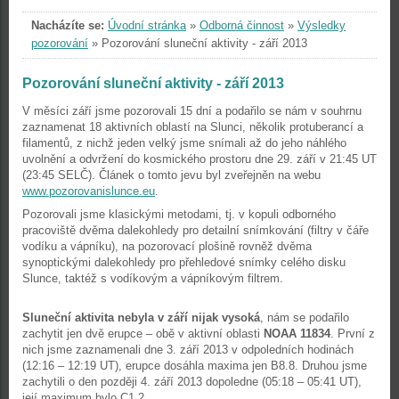
Nacházíte se:
Úvodní stránka
»
Odborná činnost
»
Výsledky
pozorování
»
Pozorování sluneční aktivity - září 2013
Pozorování sluneční aktivity - září 2013
V měsíci září jsme pozorovali 15 dní a podařilo se nám v souhrnu
zaznamenat 18 aktivních oblastí na Slunci, několik protuberancí a
filamentů, z nichž jeden velký jsme snímali až do jeho náhlého
uvolnění a odvržení do kosmického prostoru dne 29. září v 21:45 UT
(23:45 SELČ). Článek o tomto jevu byl zveřejněn na webu
www.pozorovanislunce.eu
.
Pozorovali jsme klasickými metodami, tj. v kopuli odborného
pracoviště dvěma dalekohledy pro detailní snímkování (filtry v čáře
vodíku a vápníku), na pozorovací plošině rovněž dvěma
synoptickými dalekohledy pro přehledové snímky celého disku
Slunce, taktéž s vodíkovým a vápníkovým filtrem.
Sluneční aktivita nebyla v září nijak vysoká
, nám se podařilo
zachytit jen dvě erupce – obě v aktivní oblasti
NOAA 11834
. První z
nich jsme zaznamenali dne 3. září 2013 v odpoledních hodinách
(12:16 – 12:19 UT), erupce dosáhla maxima jen B8.8. Druhou jsme
zachytili o den později 4. září 2013 dopoledne (05:18 – 05:41 UT),
její maximum bylo C1.2.