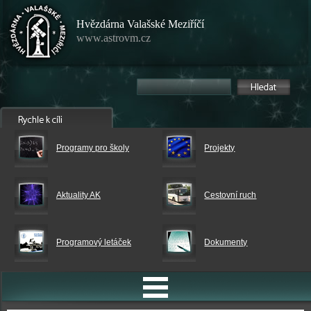
Hvězdárna Valašské Meziříčí
www.astrovm.cz
Programy pro školy
Projekty
Aktuality AK
Cestovní ruch
Programový letáček
Dokumenty