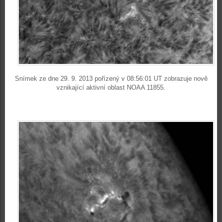
Snímek ze dne 29. 9. 2013 pořízený v 08:56:01 UT zobrazuje nově
vznikající aktivní oblast NOAA 11855.