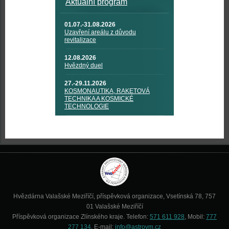
Aktuální program
01.07.-31.08.2026
Uzavření areálu z důvodu
revitalizace
12.08.2026
Hvězdný duel
27.-29.11.2026
KOSMONAUTIKA, RAKETOVÁ
TECHNIKA A KOSMICKÉ
TECHNOLOGIE
Hvězdárna Valašské Meziříčí, příspěvková organizace, Vsetínská 78, 757
01 Valašské Meziříčí
Příspěvková organizace Zlínského kraje. Telefon:
571 611 928
, Mobil:
777
277 134
, E-mail:
info@astrovm.cz