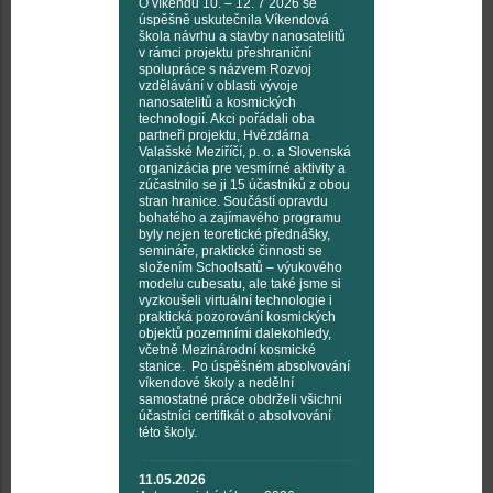
O víkendu 10. – 12. 7 2026 se
úspěšně uskutečnila Víkendová
škola návrhu a stavby nanosatelitů
v rámci projektu přeshraniční
spolupráce s názvem Rozvoj
vzdělávání v oblasti vývoje
nanosatelitů a kosmických
technologií. Akci pořádali oba
partneři projektu, Hvězdárna
Valašské Meziříčí, p. o. a Slovenská
organizácia pre vesmírné aktivity a
zúčastnilo se ji 15 účastníků z obou
stran hranice. Součástí opravdu
bohatého a zajímavého programu
byly nejen teoretické přednášky,
semináře, praktické činnosti se
složením Schoolsatů – výukového
modelu cubesatu, ale také jsme si
vyzkoušeli virtuální technologie i
praktická pozorování kosmických
objektů pozemními dalekohledy,
včetně Mezinárodní kosmické
stanice. Po úspěšném absolvování
víkendové školy a nedělní
samostatné práce obdrželi všichni
účastníci certifikát o absolvování
této školy.
11.05.2026