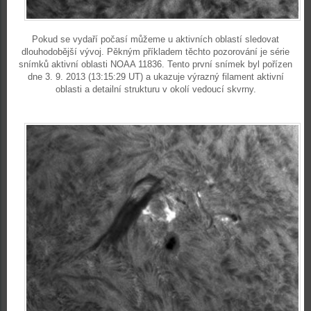
Pokud se vydaří počasí můžeme u aktivních oblastí sledovat
dlouhodobější vývoj. Pěkným příkladem těchto pozorování je série
snímků aktivní oblasti NOAA 11836. Tento první snímek byl pořízen
dne 3. 9. 2013 (13:15:29 UT) a ukazuje výrazný filament aktivní
oblasti a detailní strukturu v okolí vedoucí skvrny.