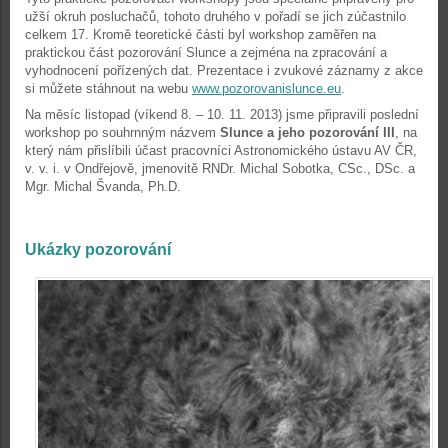
užší okruh posluchačů, tohoto druhého v pořadí se jich zúčastnilo
celkem 17. Kromě teoretické části byl workshop zaměřen na
praktickou část pozorování Slunce a zejména na zpracování a
vyhodnocení pořízených dat. Prezentace i zvukové záznamy z akce
si můžete stáhnout na webu
www.pozorovanislunce.eu
.
Na měsíc listopad (víkend 8. – 10. 11. 2013) jsme připravili poslední
workshop po souhrnným názvem
Slunce a jeho pozorování III
, na
který nám přislíbili účast pracovníci Astronomického ústavu AV ČR,
v. v. i. v Ondřejově, jmenovitě RNDr. Michal Sobotka, CSc., DSc. a
Mgr. Michal Švanda, Ph.D.
Ukázky pozorování