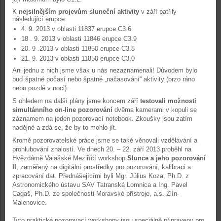
K
nejsilnějším projevům sluneční aktivity
v září patřily
následující erupce:
4. 9. 2013 v oblasti 11837 erupce C3.6
18 . 9. 2013 v oblasti 11846 erupce C3.9
20. 9 .2013 v oblasti 11850 erupce C3.8
21. 9. 2013 v oblasti 11850 erupce C3.0
Ani jednu z nich jsme však u nás nezaznamenali! Důvodem bylo
buď špatné počasí nebo špatné „načasování“ aktivity (brzo ráno
nebo pozdě v noci).
S ohledem na další plány jsme koncem září
testovali možnosti
simultánního on-line pozorování
dvěma kamerami v kopuli se
záznamem na jeden pozorovací notebook. Zkoušky jsou zatím
nadějné a zdá se, že by to mohlo jít.
Kromě pozorovatelské práce jsme se také věnovali vzdělávání a
prohlubování znalostí. Ve dnech 20. – 22. září 2013 proběhl na
Hvězdárně Valašské Meziříčí workshop
Slunce a jeho pozorování
II
, zaměřený na digitální prostředky pro pozorování, kalibraci a
zpracování dat. Přednášejícími byli Mgr. Július Koza, Ph.D. z
Astronomického ústavu SAV Tatranská Lomnica a Ing. Pavel
Cagaš, Ph.D. ze společnosti Moravské přístroje, a.s. Zlín-
Malenovice.
Tyto praktické pozorovací workshopy jsou speciálně připraveny pro