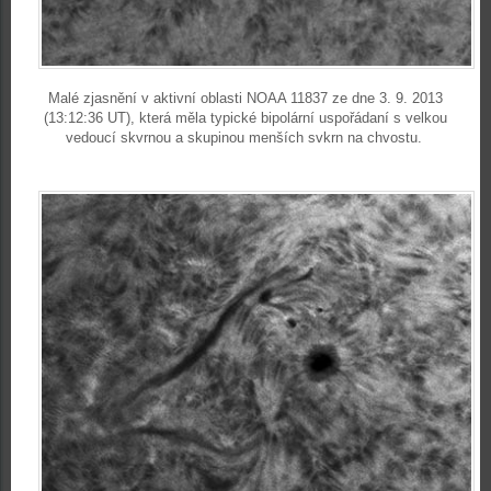
Malé zjasnění v aktivní oblasti NOAA 11837 ze dne 3. 9. 2013
(13:12:36 UT), která měla typické bipolární uspořádaní s velkou
vedoucí skvrnou a skupinou menších svkrn na chvostu.