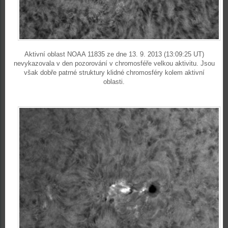
Aktivní oblast NOAA 11835 ze dne 13. 9. 2013 (13:09:25 UT)
nevykazovala v den pozorování v chromosféře velkou aktivitu. Jsou
však dobře patrné struktury klidné chromosféry kolem aktivní
oblasti.