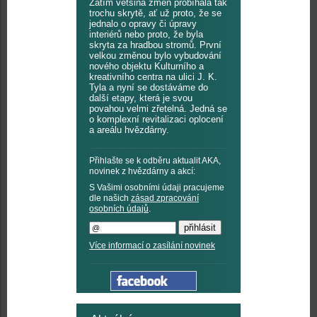
Zatím většina změn probíhala tak
trochu skrytě, ať už proto, že se
jednalo o opravy či úpravy
interiérů nebo proto, že byla
skryta za hradbou stromů. První
velkou změnou bylo vybudování
nového objektu Kulturního a
kreativního centra na ulici J. K.
Tyla a nyní se dostáváme do
další etapy, která je svou
povahou velmi zřetelná. Jedná se
o komplexní revitalizaci oplocení
a areálu hvězdárny.
Přihlašte se k odběru aktualit AKA,
novinek z hvězdárny a akcí:
S Vašimi osobními údaji pracujeme
dle našich
zásad zpracování
osobních údajů
.
Více informací o zasílání novinek