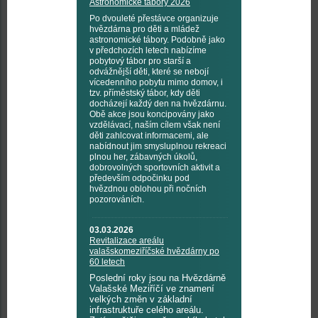
Astronomické tábory 2026
Po dvouleté přestávce organizuje
hvězdárna pro děti a mládež
astronomické tábory. Podobně jako
v předchozích letech nabízíme
pobytový tábor pro starší a
odvážnější děti, které se nebojí
vícedenního pobytu mimo domov, i
tzv. příměstský tábor, kdy děti
docházejí každý den na hvězdárnu.
Obě akce jsou koncipovány jako
vzdělávací, naším cílem však není
děti zahlcovat informacemi, ale
nabídnout jim smysluplnou rekreaci
plnou her, zábavných úkolů,
dobrovolných sportovních aktivit a
především odpočinku pod
hvězdnou oblohou při nočních
pozorováních.
03.03.2026
Revitalizace areálu
valašskomeziříčské hvězdárny po
60 letech
Poslední roky jsou na Hvězdárně
Valašské Meziříčí ve znamení
velkých změn v základní
infrastruktuře celého areálu.