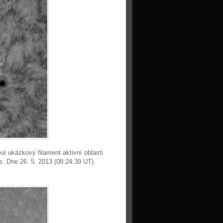
é ukázkový filament aktivní oblasti
s. Dne 26. 5. 2013 (08:24:39 UT).