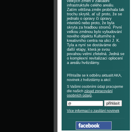
velkých změn v základní
infrastruktuře celého areálu.
Zatím většina změn probíhala tak
trochu skrytě, ať už proto, že se
jednalo o opravy či úpravy
interiérů nebo proto, že byla
skryta za hradbou stromů. První
velkou změnou bylo vybudování
nového objektu Kulturního a
kreativního centra na ulici J. K.
Tyla a nyní se dostáváme do
další etapy, která je svou
povahou velmi zřetelná. Jedná se
o komplexní revitalizaci oplocení
a areálu hvězdárny.
Přihlašte se k odběru aktualit AKA,
novinek z hvězdárny a akcí:
S Vašimi osobními údaji pracujeme
dle našich
zásad zpracování
osobních údajů
.
Více informací o zasílání novinek