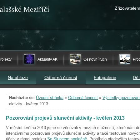
alašské Meziříčí
Zřizovatelem
rojekty
Aktuality AK
Cestovní ruch
Pro
Na obloze
Odborná činnost
Fotogalerie
Dě
Nacházíte se:
Úvodní stránka
»
Odborná činnost
»
Výsledky pozorován
aktivity - květen 2013
Pozorování projevů sluneční aktivity - květen 2013
V měsící květnu 2013 jsme se věnovali v mezích možností, které nám do
intenzivnímu pozorování projevů sluneční aktivity a také testování nových
účely v rámci projektu
Se Sluncem společně
. Probíhalo především testo