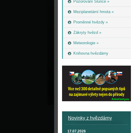
Pozorování Slunce »
Meziplanetární hmota »
Proměnné hvězdy »
Zákryty hvězd »
Meteorologie »
Knihovna hvězdárny
Novinky z hvězdárny
17.07.2026