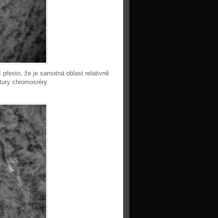
přesto, že je samotná oblast relativně
ktury chromosréry.