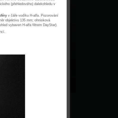
ického (přehledového) dalekohledu v
sféry
v čáře vodíku H-alfa. Pozorování
měr objektivu 135 mm; ohnisková
hled vybaven H-alfa filtrem DayStar).
ncí.