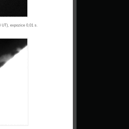
 UT), expozice 0,01 s.