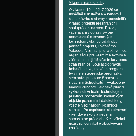
Víkend s nanosatelity
O víkendu 10. – 12. 7 2026 se
úspěšně uskutečnila Víkendová
škola návrhu a stavby nanosatelitů
v rámci projektu přeshraniční
spolupráce s názvem Rozvoj
vzdělávání v oblasti vývoje
nanosatelitů a kosmických
technologií. Akci pořádali oba
partneři projektu, Hvězdárna
Valašské Meziříčí, p. o. a Slovenská
organizácia pre vesmírné aktivity a
zúčastnilo se ji 15 účastníků z obou
stran hranice. Součástí opravdu
bohatého a zajímavého programu
byly nejen teoretické přednášky,
semináře, praktické činnosti se
složením Schoolsatů – výukového
modelu cubesatu, ale také jsme si
vyzkoušeli virtuální technologie i
praktická pozorování kosmických
objektů pozemními dalekohledy,
včetně Mezinárodní kosmické
stanice. Po úspěšném absolvování
víkendové školy a nedělní
samostatné práce obdrželi všichni
účastníci certifikát o absolvování
této školy.