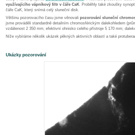
využívajícího vápníkový filtr v čáře CaK
. Proběhly také zkoušky synopt
čáře CaK, který snímá celý sluneční disk.
Většinu pozorovacího času jsme věnovali
pozorování sluneční chromo
jsme prováděli standardně detailním chromosférickým dalekohledem (prů
vzdálenost 2 350 mm; efektivní ohnisko celého přístroje 5 170 mm; daleko
Níže vybíráme několik ukázek pěkných aktivních oblastí a také protubera
Ukázky pozorování