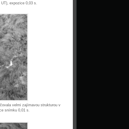
 UT), expozice 0,03 s.
čovala velmi zajímavou strukturou v
ce snímku 0,01 s.