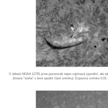
V oblasti NOAA 11755 jsme pozorovali nejen zajímavá zjasnění, ale tak
(tmavá "stuha" v levé spodní části snímku). Expozice snímku 0,01 