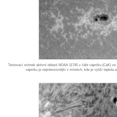
Testovací snímek aktivní oblasti NOAA 11745 v čáře vápníku (CaK) ze d
vápníku je nejintenzivnější v místech, kde je vyšší teplota a