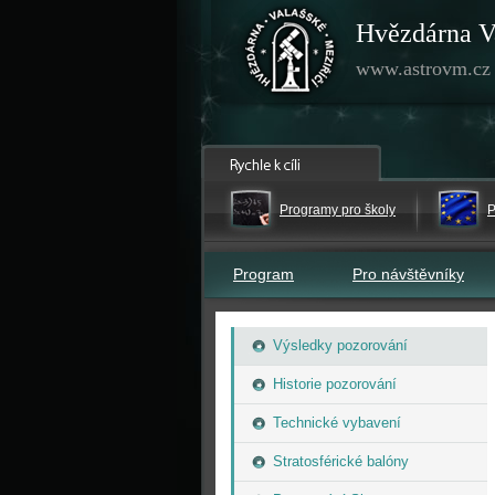
Hvězdárna V
www.astrovm.cz
Programy pro školy
P
Program
Pro návštěvníky
Výsledky pozorování
Historie pozorování
Technické vybavení
Stratosférické balóny