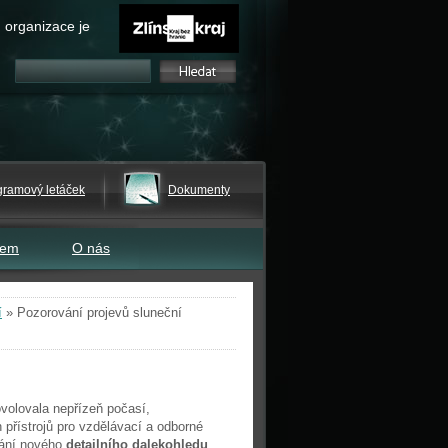
 organizace je
gramový letáček
Dokumenty
tem
O nás
í
»
Pozorování projevů sluneční
volovala nepřízeň počasí,
 přístrojů pro vzdělávací a odborné
vání nového
detailního dalekohledu