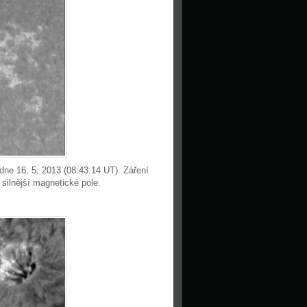
ne 16. 5. 2013 (08:43:14 UT). Záření
 silnější magnetické pole.