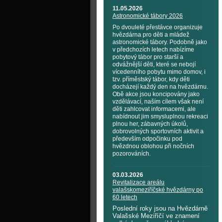
11.05.2026
Astronomické tábory 2026
Po dvouleté přestávce organizuje
hvězdárna pro děti a mládež
astronomické tábory. Podobně jako
v předchozích letech nabízíme
pobytový tábor pro starší a
odvážnější děti, které se nebojí
vícedenního pobytu mimo domov, i
tzv. příměstský tábor, kdy děti
docházejí každý den na hvězdárnu.
Obě akce jsou koncipovány jako
vzdělávací, naším cílem však není
děti zahlcovat informacemi, ale
nabídnout jim smysluplnou rekreaci
plnou her, zábavných úkolů,
dobrovolných sportovních aktivit a
především odpočinku pod
hvězdnou oblohou při nočních
pozorováních.
03.03.2026
Revitalizace areálu
valašskomeziříčské hvězdárny po
60 letech
Poslední roky jsou na Hvězdárně
Valašské Meziříčí ve znamení