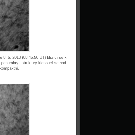
8. 5. 2013 (08:45:56 UT) blížící se k
i penumbry i struktury klenoucí se nad
 kompaktní.