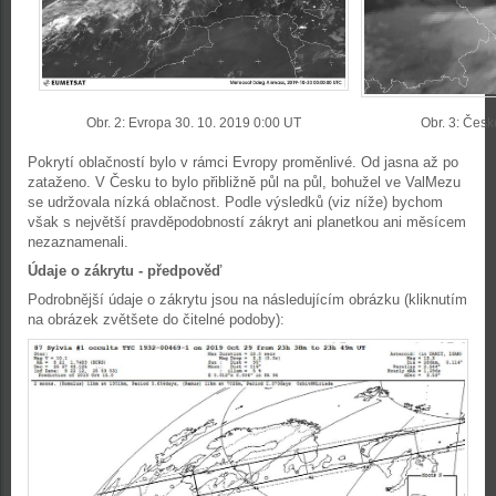
Obr. 2: Evropa 30. 10. 2019 0:00 UT
Obr. 3: Česk
Pokrytí oblačností bylo v rámci Evropy proměnlivé. Od jasna až po
zataženo. V Česku to bylo přibližně půl na půl, bohužel ve ValMezu
se udržovala nízká oblačnost. Podle výsledků (viz níže) bychom
však s největší pravděpodobností zákryt ani planetkou ani měsícem
nezaznamenali.
Údaje o zákrytu - předpověď
Podrobnější údaje o zákrytu jsou na následujícím obrázku (kliknutím
na obrázek zvětšete do čitelné podoby):