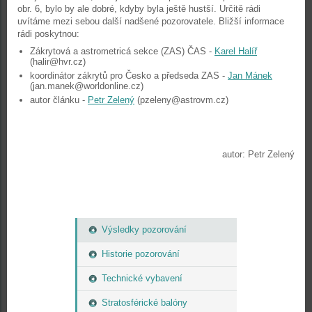
obr. 6, bylo by ale dobré, kdyby byla ještě hustší. Určitě rádi
uvítáme mezi sebou další nadšené pozorovatele. Bližší informace
rádi poskytnou:
Zákrytová a astrometricá sekce (ZAS) ČAS -
Karel Halíř
(halir@hvr.cz)
koordinátor zákrytů pro Česko a předseda ZAS -
Jan Mánek
(jan.manek@worldonline.cz)
autor článku -
Petr Zelený
(pzeleny@astrovm.cz)
autor: Petr Zelený
Výsledky pozorování
Historie pozorování
Technické vybavení
Stratosférické balóny