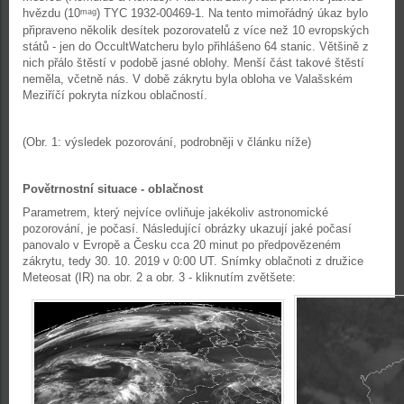
hvězdu (10
) TYC 1932-00469-1. Na tento mimořádný úkaz bylo
mag
připraveno několik desítek pozorovatelů z více než 10 evropských
států - jen do OccultWatcheru bylo přihlášeno 64 stanic. Většině z
nich přálo štěstí v podobě jasné oblohy. Menší část takové štěstí
neměla, včetně nás. V době zákrytu byla obloha ve Valašském
Meziříčí pokryta nízkou oblačností.
(Obr. 1: výsledek pozorování, podrobněji v článku níže)
Povětrnostní situace - oblačnost
Parametrem, který nejvíce ovliňuje jakékoliv astronomické
pozorování, je počasí. Následující obrázky ukazují jaké počasí
panovalo v Evropě a Česku cca 20 minut po předpovězeném
zákrytu, tedy 30. 10. 2019 v 0:00 UT. Snímky oblačnoti z družice
Meteosat (IR) na obr. 2 a obr. 3 - kliknutím zvětšete: