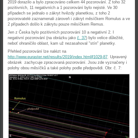
2019 dorazilo a bylo zpracováno celkem 44 pozorování. Z toho 32
pozitivních, 11 negativních a 1 pozorování bylo nejisté. Ve 30
případech se jednalo o zákryt hvězdy planetkou, z toho 2
pozorovatelé zaznamenali zároveň i zákryt měsíčkem Romulus a ve
2 případech došlo k zákrytu pouze měsíčkem Remus.
Jen z Česka bylo pozitivních pozorování 10 a negativní 2. I
negativní pozorování (na obrázku jako
č. 37
) bylo velice důležité,
neboť ohraničilo oblast, kam už nezasahoval "stín" planetky.
Přehled pozorování lze nalézt na
http://www.euraster.net/results/2019/index.html#1029-87
. Upravený
obrázek
zachycuje zpracovaná pozorování. Jsou zde vyznačeny i
polohy obou měsíčků a také polohy podle předpovědi. Obr. č. 7: