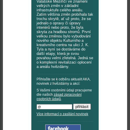
Valašské Meziříčí ve znamení
velkých změn v základní
infrastruktuře celého areálu.
Zatím většina změn probíhala tak
trochu skrytě, ať už proto, že se
jednalo o opravy či úpravy
interiérů nebo proto, že byla
skryta za hradbou stromů. První
velkou změnou bylo vybudování
nového objektu Kulturního a
kreativního centra na ulici J. K.
Tyla a nyní se dostáváme do
další etapy, která je svou
povahou velmi zřetelná. Jedná se
o komplexní revitalizaci oplocení
a areálu hvězdárny.
Přihlašte se k odběru aktualit AKA,
novinek z hvězdárny a akcí:
S Vašimi osobními údaji pracujeme
dle našich
zásad zpracování
osobních údajů
.
Více informací o zasílání novinek