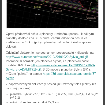
Oproti předpovědi došlo u planetky k mírnému posunu, k zákrytu
planetky došlo o cca 3,5 s dříve, čemuž odpovídá posun ve
vzdálenosti o 45 km (pohyb planetky byl podle obrázku zprava
doleva).
Originální obrázek je i se seznamem pozorovatelů k dispozici na
http://www.euraster.net/results/2019/20191029-Sylvia_crd.gif
.
Podrobnější obrázek (jen planetka Sylvia) i s planetkou podle
modelu DAMIT na
http://www.euraster.net/results/2019/20191029-
Sylvia_crd+DAMIT719.gif
. S 3D modely planetky Sylvia (87) si
můžete "pohrát" na adrese
https://3d-asteroids.space/asteroids/87-
Sylvia
.
Z napozorovaných dat vzešly následující rozměry těles (kolmý řez
na zorný paprsek) :
planetka Sylvia: 277,3 km (+/- 1,5) × 235,0 km (+/-2,4), PA 59,2°
(+/-2,1)
měsíc Romulus: minimálně 22,3 km