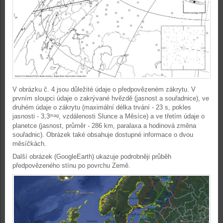
V obrázku č. 4 jsou důležité údaje o předpovězeném zákrytu. V
prvním sloupci údaje o zakrývané hvězdě (jasnost a souřadnice), ve
druhém údaje o zákrytu (maximální délka trvání - 23 s, pokles
jasnosti - 3,3
, vzdálenosti Slunce a Měsíce) a ve třetím údaje o
mag
planetce (jasnost, průměr - 286 km, paralaxa a hodinová změna
souřadnic). Obrázek také obsahuje dostupné informace o dvou
měsíčkách.
Další obrázek (GoogleEarth) ukazuje podrobněji průběh
předpovězeného stínu po povrchu Země.