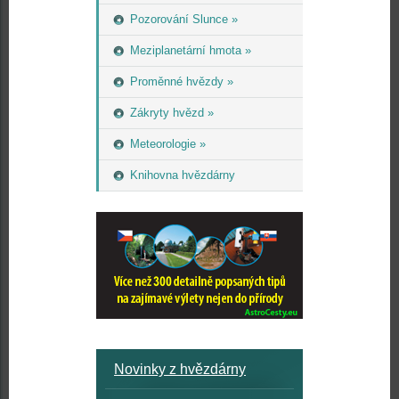
Pozorování Slunce »
Meziplanetární hmota »
Proměnné hvězdy »
Zákryty hvězd »
Meteorologie »
Knihovna hvězdárny
Novinky z hvězdárny