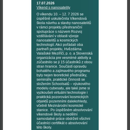
17.07.2026
Víkend s nanosatelity
O víkendu 10. – 12. 7 2026 se
úspěšně uskutečnila Víkendová
škola návrhu a stavby nanosatelitů
v rámci projektu přeshraniční
spolupráce s názvem Rozvoj
vzdělávání v oblasti vývoje
nanosatelitů a kosmických
technologií. Akci pořádali oba
partneři projektu, Hvězdárna
Valašské Meziříčí, p. o. a Slovenská
organizácia pre vesmírné aktivity a
zúčastnilo se ji 15 účastníků z obou
stran hranice. Součástí opravdu
bohatého a zajímavého programu
byly nejen teoretické přednášky,
semináře, praktické činnosti se
složením Schoolsatů – výukového
modelu cubesatu, ale také jsme si
vyzkoušeli virtuální technologie i
praktická pozorování kosmických
objektů pozemními dalekohledy,
včetně Mezinárodní kosmické
stanice. Po úspěšném absolvování
víkendové školy a nedělní
samostatné práce obdrželi všichni
účastníci certifikát o absolvování
této školy.