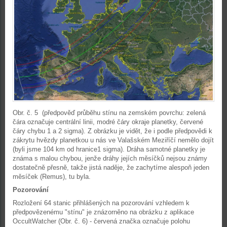
Obr. č. 5 (předpověď průběhu stínu na zemském povrchu: zelená
čára označuje centrální linii, modré čáry okraje planetky, červené
čáry chybu 1 a 2 sigma). Z obrázku je vidět, že i podle předpovědi k
zákrytu hvězdy planetkou u nás ve Valašském Meziříčí nemělo dojít
(byli jsme 104 km od hranice1 sigma). Dráha samotné planetky je
známa s malou chybou, jenže dráhy jejích měsíčků nejsou známy
dostatečně přesně, takže jistá naděje, že zachytíme alespoň jeden
měsíček (Remus), tu byla.
Pozorování
Rozložení 64 stanic přihlášených na pozorování vzhledem k
předpovězenému "stínu" je znázorněno na obrázku z aplikace
OccultWatcher (Obr. č. 6) - červená značka označuje polohu