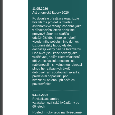
11.05.2026
Astronomické tábory 2026
Po dvouleté přestávce organizuje
hvězdárna pro děti a mládež
astronomické tábory. Podobně jako
v předchozích letech nabízíme
pobytový tábor pro starší a
odvážnější děti, které se nebojí
vícedenního pobytu mimo domov, i
tzv. příměstský tábor, kdy děti
docházejí každý den na hvězdárnu.
Obě akce jsou koncipovány jako
vzdělávací, naším cílem však není
děti zahlcovat informacemi, ale
nabídnout jim smysluplnou rekreaci
plnou her, zábavných úkolů,
dobrovolných sportovních aktivit a
především odpočinku pod
hvězdnou oblohou při nočních
pozorováních.
03.03.2026
Revitalizace areálu
valašskomeziříčské hvězdárny po
60 letech
Poslední roky jsou na Hvězdárně