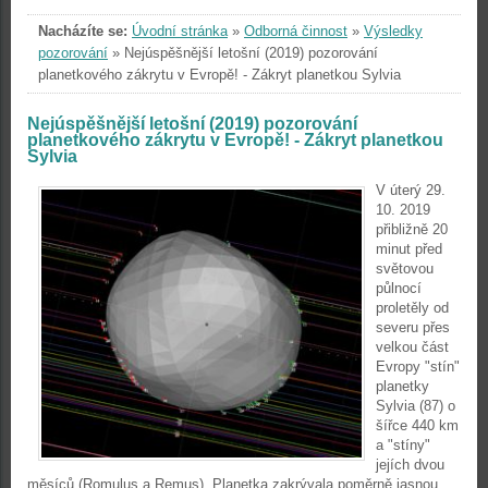
Nacházíte se:
Úvodní stránka
»
Odborná činnost
»
Výsledky
pozorování
»
Nejúspěšnější letošní (2019) pozorování
planetkového zákrytu v Evropě! - Zákryt planetkou Sylvia
Nejúspěšnější letošní (2019) pozorování
planetkového zákrytu v Evropě! - Zákryt planetkou
Sylvia
V úterý 29.
10. 2019
přibližně 20
minut před
světovou
půlnocí
proletěly od
severu přes
velkou část
Evropy "stín"
planetky
Sylvia (87) o
šířce 440 km
a "stíny"
jejích dvou
měsíců (Romulus a Remus). Planetka zakrývala poměrně jasnou