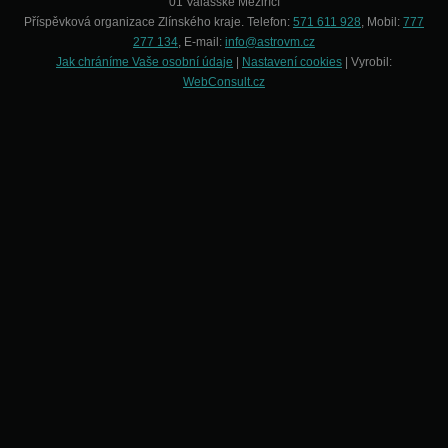
01 Valašské Meziříčí
Příspěvková organizace Zlínského kraje. Telefon:
571 611 928
, Mobil:
777
277 134
, E-mail:
info@astrovm.cz
Jak chráníme Vaše osobní údaje
|
Nastavení cookies
| Vyrobil:
WebConsult.cz