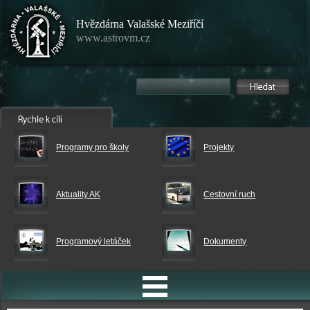
Hvězdárna Valašské Meziříčí
www.astrovm.cz
Programy pro školy
Projekty
Aktuality AK
Cestovní ruch
Programový letáček
Dokumenty