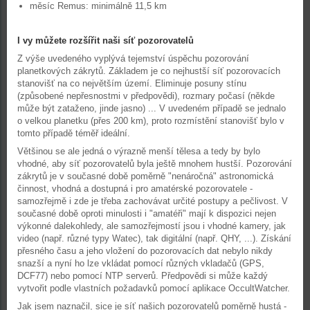
měsíc Remus: minimálně 11,5 km
I vy můžete rozšířit naši síť pozorovatelů
Z výše uvedeného vyplývá tejemství úspěchu pozorování
planetkových zákrytů. Základem je co nejhustší síť pozorovacích
stanovišť na co největším území. Eliminuje posuny stínu
(způsobené nepřesnostmi v předpovědi), rozmary počasí (někde
může být zataženo, jinde jasno) ... V uvedeném případě se jednalo
o velkou planetku (přes 200 km), proto rozmístění stanovišť bylo v
tomto případě téměř ideální.
Většinou se ale jedná o výrazně menší tělesa a tedy by bylo
vhodné, aby síť pozorovatelů byla ještě mnohem hustší. Pozorování
zákrytů je v současné době poměrně "nenáročná" astronomická
činnost, vhodná a dostupná i pro amatérské pozorovatele -
samozřejmě i zde je třeba zachovávat určité postupy a pečlivost. V
současné době oproti minulosti i "amatéři" mají k dispozici nejen
výkonné dalekohledy, ale samozřejmostí jsou i vhodné kamery, jak
video (např. různé typy Watec), tak digitální (např. QHY, ...). Získání
přesného času a jeho vložení do pozorovacích dat nebylo nikdy
snazší a nyní ho lze vkládat pomocí různých vkladačů (GPS,
DCF77) nebo pomocí NTP serverů. Předpovědi si může každý
vytvořit podle vlastních požadavků pomocí aplikace OccultWatcher.
Jak jsem naznačil, sice je síť našich pozorovatelů poměrně hustá -