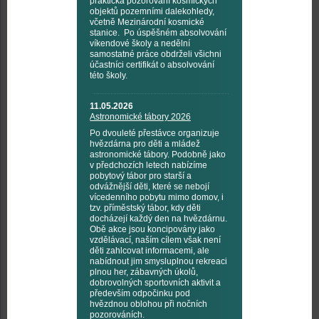
praktická pozorování kosmických
objektů pozemními dalekohledy,
včetně Mezinárodní kosmické
stanice. Po úspěšném absolvování
víkendové školy a nedělní
samostatné práce obdrželi všichni
účastníci certifikát o absolvování
této školy.
11.05.2026
Astronomické tábory 2026
Po dvouleté přestávce organizuje
hvězdárna pro děti a mládež
astronomické tábory. Podobně jako
v předchozích letech nabízíme
pobytový tábor pro starší a
odvážnější děti, které se nebojí
vícedenního pobytu mimo domov, i
tzv. příměstský tábor, kdy děti
docházejí každý den na hvězdárnu.
Obě akce jsou koncipovány jako
vzdělávací, naším cílem však není
děti zahlcovat informacemi, ale
nabídnout jim smysluplnou rekreaci
plnou her, zábavných úkolů,
dobrovolných sportovních aktivit a
především odpočinku pod
hvězdnou oblohou při nočních
pozorováních.