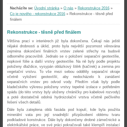
Nacházíte se:
Úvodní stránka
»
O nás
»
Rekonstrukce 2016
»
Co je nového - rekonstrukce 2016
»
Rekonstrukce - těsně před
finálem
Rekonstrukce - těsně před finálem
Většina prací v interiérech již byla dokončena. Čekají nás ještě
nějaké drobnosti a úklid, proto byla největší pozornost věnována
zejména dokončení finálních vrstev zelené střechy na budově
odborného pracoviště. Jednalo se o položení separační geotextílie,
nopkové fólie a další vrstvy geotextílie. Na ně byly podle projektu
položeny dlaždice, vysypán oblázkový štěrk (kačírek) a zemina pro
vegetační vrstvu. To vše mezi sebou oddělily separační okraje
včetně vyložení geotextílií, aby nedocházelo k zanášení
separačních vrstev pro odvod vody. Předtím však byly podle
kladečského výkresu položeny vrstvy tepelné izolace v potřebném
spádu (do této vrstvy byly uloženy chráničky pro kabelové rozvody)
a poté dostatečně odolná hydroizolační vrstva včetně pečlivého
řešení všech detailů.
Dále byla zateplena oblá fasáda pod kopulí, kde byla použita
minerální vata pro její snadnější přizpůsobení oblému tvaru
podkladové konstrukce. Dále byly dokončeny drobné zámečnické a
elektrikářské práce, ve své práci pokračovali také klempíři instalací