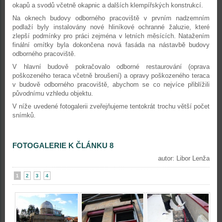
okapů a svodů včetně okapnic a dalších klempířských konstrukcí.
Na oknech budovy odborného pracoviště v prvním nadzemním
podlaží byly instalovány nové hliníkové ochranné žaluzie, které
zlepší podmínky pro práci zejména v letních měsících. Natažením
finální omítky byla dokončena nová fasáda na nástavbě budovy
odborného pracoviště.
V hlavní budově pokračovalo odborné restaurování (oprava
poškozeného teraca včetně broušení) a opravy poškozeného teraca
v budově odborného pracoviště, abychom se co nejvíce přiblížili
původnímu vzhledu objektu.
V níže uvedené fotogalerii zveřejňujeme tentokrát trochu větší počet
snímků.
FOTOGALERIE K ČLÁNKU 8
autor: Libor Lenža
1
2
3
4