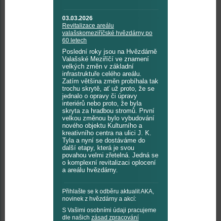
03.03.2026
Revitalizace areálu
valašskomeziříčské hvězdárny po
60 letech
Poslední roky jsou na Hvězdárně
Valašské Meziříčí ve znamení
velkých změn v základní
infrastruktuře celého areálu.
Zatím většina změn probíhala tak
trochu skrytě, ať už proto, že se
jednalo o opravy či úpravy
interiérů nebo proto, že byla
skryta za hradbou stromů. První
velkou změnou bylo vybudování
nového objektu Kulturního a
kreativního centra na ulici J. K.
Tyla a nyní se dostáváme do
další etapy, která je svou
povahou velmi zřetelná. Jedná se
o komplexní revitalizaci oplocení
a areálu hvězdárny.
Přihlašte se k odběru aktualit AKA,
novinek z hvězdárny a akcí:
S Vašimi osobními údaji pracujeme
dle našich
zásad zpracování