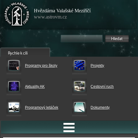
Hvězdárna Valašské Meziříčí
www.astrovm.cz
Programy pro školy
Projekty
Aktuality AK
Cestovní ruch
Programový letáček
Dokumenty