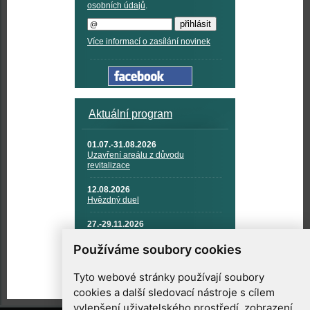
osobních údajů
.
Více informací o zasílání novinek
Aktuální program
01.07.-31.08.2026
Uzavření areálu z důvodu
revitalizace
12.08.2026
Hvězdný duel
27.-29.11.2026
KOSMONAUTIKA, RAKETOVÁ
TECHNIKA A KOSMICKÉ
Používáme soubory cookies
TECHNOLOGIE
Tyto webové stránky používají soubory
cookies a další sledovací nástroje s cílem
vylepšení uživatelského prostředí, zobrazení