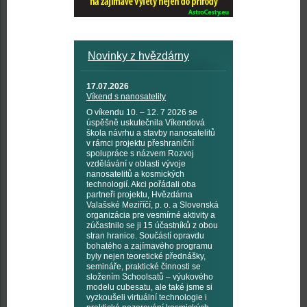
Novinky z hvězdárny
17.07.2026
Víkend s nanosatelity
O víkendu 10. – 12. 7 2026 se
úspěšně uskutečnila Víkendová
škola návrhu a stavby nanosatelitů
v rámci projektu přeshraniční
spolupráce s názvem Rozvoj
vzdělávání v oblasti vývoje
nanosatelitů a kosmických
technologií. Akci pořádali oba
partneři projektu, Hvězdárna
Valašské Meziříčí, p. o. a Slovenská
organizácia pre vesmírné aktivity a
zúčastnilo se ji 15 účastníků z obou
stran hranice. Součástí opravdu
bohatého a zajímavého programu
byly nejen teoretické přednášky,
semináře, praktické činnosti se
složením Schoolsatů – výukového
modelu cubesatu, ale také jsme si
vyzkoušeli virtuální technologie i