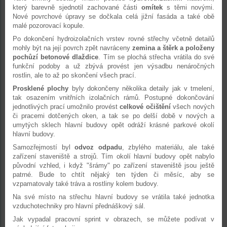
který barevně sjednotil zachované části
omítek
s těmi novými.
Nové povrchové úpravy se dočkala celá jižní fasáda a také obě
malé pozorovací kopule.
Po dokončení hydroizolačních vrstev rovné střechy včetně detailů
mohly být na její povrch zpět navráceny
zemina a štěrk a položeny
pochůzí betonové dlaždice
. Tím se plochá střecha vrátila do své
funkční podoby a už zbývá provést jen výsadbu nenáročných
rostlin, ale to až po skončení všech prací.
Prosklené plochy
byly dokončeny několika detaily jak v tmelení,
tak osazením vnitřních izolačních rámů. Postupné dokončování
jednotlivých prací umožnilo provést
celkové očištění
všech nových
či pracemi dotčených oken, a tak se po delší době v nových a
umytých sklech hlavní budovy opět odráží krásné parkové okolí
hlavní budovy.
Samozřejmostí byl
odvoz odpadu
, zbylého materiálu, ale také
zařízení staveniště a strojů. Tím okolí hlavní budovy opět nabylo
původní vzhled, i když "šrámy" po zařízení staveniště jsou ještě
patrné. Bude to chtít nějaký ten týden či měsíc, aby se
vzpamatovaly také tráva a rostliny kolem budovy.
Na své místo na střechu hlavní budovy se vrátila také jednotka
vzduchotechniky pro hlavní přednáškový sál.
Jak vypadal pracovní sprint v obrazech, se můžete podívat v