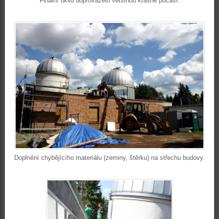
Finální úklid doprovázelo většinou krásné počasí.
Doplnění chybějícího materiálu (zeminy, štěrku) na střechu budovy.