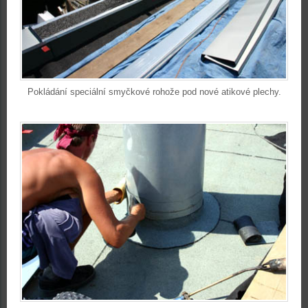
Pokládání speciální smyčkové rohože pod nové atikové plechy.