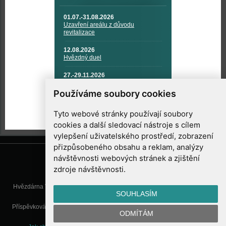
01.07.-31.08.2026
Uzavření areálu z důvodu
revitalizace
12.08.2026
Hvězdný duel
27.-29.11.2026
KOSMONAUTIKA, RAKETOVÁ
TECHNIKA A KOSMICKÉ
Používáme soubory cookies
TECHNOLOGIE
Tyto webové stránky používají soubory
cookies a další sledovací nástroje s cílem
vylepšení uživatelského prostředí, zobrazení
přizpůsobeného obsahu a reklam, analýzy
návštěvnosti webových stránek a zjištění
zdroje návštěvnosti.
Hvězdárna Valašské Meziříčí, příspěvková organizace, Vsetínská 78, 757
SOUHLASÍM
01 Valašské Meziříčí
Příspěvková organizace Zlínského kraje. Telefon:
571 611 928
, Mobil:
777
ODMÍTÁM
277 134
, E-mail:
info@astrovm.cz