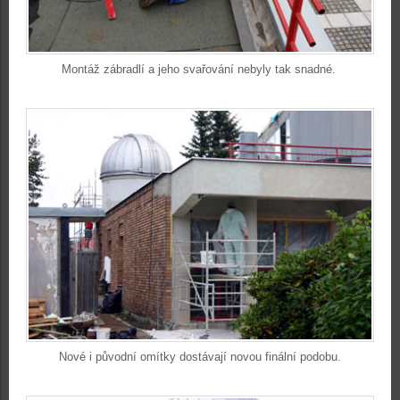
Montáž zábradlí a jeho svařování nebyly tak snadné.
Nové i původní omítky dostávají novou finální podobu.