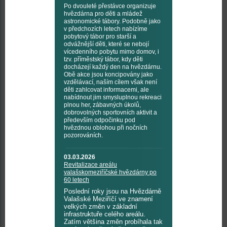
Po dvouleté přestávce organizuje
hvězdárna pro děti a mládež
astronomické tábory. Podobně jako
v předchozích letech nabízíme
pobytový tábor pro starší a
odvážnější děti, které se nebojí
vícedenního pobytu mimo domov, i
tzv. příměstský tábor, kdy děti
docházejí každý den na hvězdárnu.
Obě akce jsou koncipovány jako
vzdělávací, naším cílem však není
děti zahlcovat informacemi, ale
nabídnout jim smysluplnou rekreaci
plnou her, zábavných úkolů,
dobrovolných sportovních aktivit a
především odpočinku pod
hvězdnou oblohou při nočních
pozorováních.
03.03.2026
Revitalizace areálu
valašskomeziříčské hvězdárny po
60 letech
Poslední roky jsou na Hvězdárně
Valašské Meziříčí ve znamení
velkých změn v základní
infrastruktuře celého areálu.
Zatím většina změn probíhala tak