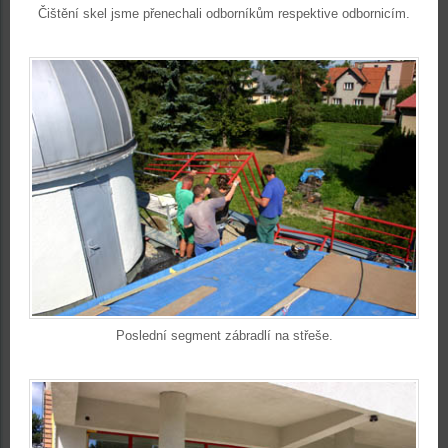
Čištění skel jsme přenechali odborníkům respektive odbornicím.
Poslední segment zábradlí na střeše.