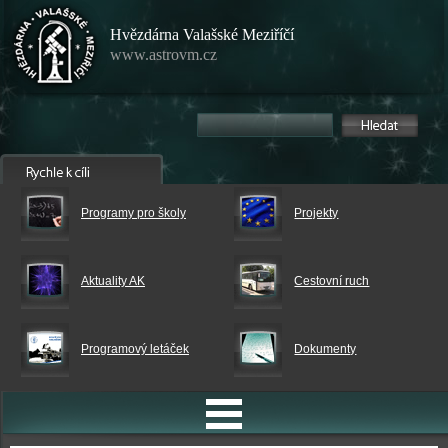
Hvězdárna Valašské Meziříčí
www.astrovm.cz
Programy pro školy
Projekty
Aktuality AK
Cestovní ruch
Programový letáček
Dokumenty