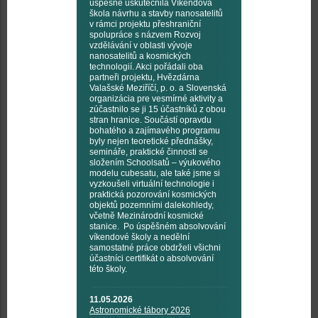
úspěšně uskutečnila Víkendová
škola návrhu a stavby nanosatelitů
v rámci projektu přeshraniční
spolupráce s názvem Rozvoj
vzdělávání v oblasti vývoje
nanosatelitů a kosmických
technologií. Akci pořádali oba
partneři projektu, Hvězdárna
Valašské Meziříčí, p. o. a Slovenská
organizácia pre vesmírné aktivity a
zúčastnilo se ji 15 účastníků z obou
stran hranice. Součástí opravdu
bohatého a zajímavého programu
byly nejen teoretické přednášky,
semináře, praktické činnosti se
složením Schoolsatů – výukového
modelu cubesatu, ale také jsme si
vyzkoušeli virtuální technologie i
praktická pozorování kosmických
objektů pozemními dalekohledy,
včetně Mezinárodní kosmické
stanice. Po úspěšném absolvování
víkendové školy a nedělní
samostatné práce obdrželi všichni
účastníci certifikát o absolvování
této školy.
11.05.2026
Astronomické tábory 2026