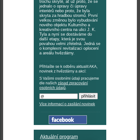
trochu skrytě, ať už proto, že se
jednalo o opravy či úpravy
interiérů nebo proto, že byla
skryta za hradbou stromů. První
velkou změnou bylo vybudování
nového objektu Kulturního a
kreativního centra na ulici J. K.
Tyla a nyní se dostáváme do
další etapy, která je svou
povahou velmi zřetelná. Jedná se
o komplexní revitalizaci oplocení
a areálu hvězdárny.
Přihlašte se k odběru aktualit AKA,
novinek z hvězdárny a akcí:
S Vašimi osobními údaji pracujeme
dle našich
zásad zpracování
osobních údajů
.
Více informací o zasílání novinek
Aktuální program