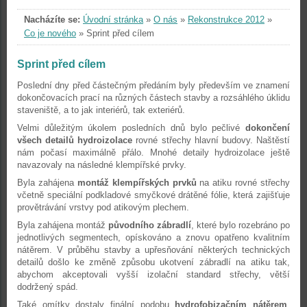
Nacházíte se:
Úvodní stránka
»
O nás
»
Rekonstrukce 2012
»
Co je nového
»
Sprint před cílem
Sprint před cílem
Poslední dny před částečným předáním byly především ve znamení
dokončovacích prací na různých částech stavby a rozsáhlého úklidu
staveniště, a to jak interiérů, tak exteriérů.
Velmi důležitým úkolem posledních dnů bylo pečlivé
dokončení
všech detailů hydroizolace
rovné střechy hlavní budovy. Naštěstí
nám počasí maximálně přálo. Mnohé detaily hydroizolace ještě
navazovaly na následné klempířské prvky.
Byla zahájena
montáž klempířských prvků
na atiku rovné střechy
včetně speciální podkladové smyčkové drátěné fólie, která zajišťuje
provětrávání vrstvy pod atikovým plechem.
Byla zahájena montáž
původního zábradlí
, které bylo rozebráno po
jednotlivých segmentech, opískováno a znovu opatřeno kvalitním
nátěrem. V průběhu stavby a upřesňování některých technických
detailů došlo ke změně způsobu ukotvení zábradlí na atiku tak,
abychom akceptovali vyšší izolační standard střechy, větší
dodržený spád.
Také omítky dostaly finální podobu
hydrofobizačním nátěrem
,