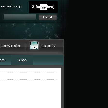
 organizace je
gramový letáček
Dokumenty
tem
O nás