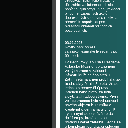
vzdělávací, naším cílem však není
děti zahlcovat informacemi, ale
nabídnout jim smysluplnou rekreaci
plnou her, zábavných úkolů,
dobrovolných sportovních aktivit a
především odpočinku pod
hvězdnou oblohou při nočních
pozorováních.
03.03.2026
Revitalizace areálu
valašskomeziříčské hvězdárny po
60 letech
Poslední roky jsou na Hvězdárně
Valašské Meziříčí ve znamení
velkých změn v základní
infrastruktuře celého areálu.
Zatím většina změn probíhala tak
trochu skrytě, ať už proto, že se
jednalo o opravy či úpravy
interiérů nebo proto, že byla
skryta za hradbou stromů. První
velkou změnou bylo vybudování
nového objektu Kulturního a
kreativního centra na ulici J. K.
Tyla a nyní se dostáváme do
další etapy, která je svou
povahou velmi zřetelná. Jedná se
o komplexní revitalizaci oplocení