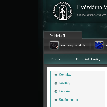
Hvězdárna V
www.astrovm.cz
Programy pro školy
P
Program
Pro návštěvníky
Kontakty
Novinky
Historie
Současnost »