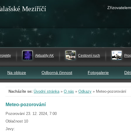
alašské Meziříčí
Zřizovatelem
rojekty
Aktuality AK
Cestovní ruch
Pro
Na obloze
Odborná činnost
Fotogalerie
Dě
Nacházíte se:
Úvodní stránka
»
O nás
»
Odkazy
»
Meteo-pozorování
Meteo-pozorování
Pozorování 23. 12. 2024, 7:00
Oblačnost 10
Jevy: