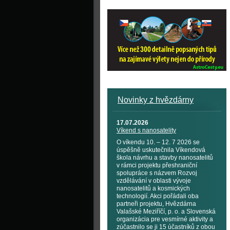
Novinky z hvězdárny
17.07.2026
Víkend s nanosatelity
O víkendu 10. – 12. 7 2026 se
úspěšně uskutečnila Víkendová
škola návrhu a stavby nanosatelitů
v rámci projektu přeshraniční
spolupráce s názvem Rozvoj
vzdělávání v oblasti vývoje
nanosatelitů a kosmických
technologií. Akci pořádali oba
partneři projektu, Hvězdárna
Valašské Meziříčí, p. o. a Slovenská
organizácia pre vesmírné aktivity a
zúčastnilo se ji 15 účastníků z obou