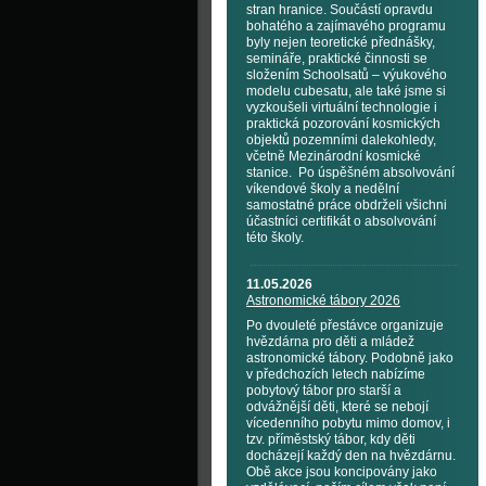
stran hranice. Součástí opravdu
bohatého a zajímavého programu
byly nejen teoretické přednášky,
semináře, praktické činnosti se
složením Schoolsatů – výukového
modelu cubesatu, ale také jsme si
vyzkoušeli virtuální technologie i
praktická pozorování kosmických
objektů pozemními dalekohledy,
včetně Mezinárodní kosmické
stanice. Po úspěšném absolvování
víkendové školy a nedělní
samostatné práce obdrželi všichni
účastníci certifikát o absolvování
této školy.
11.05.2026
Astronomické tábory 2026
Po dvouleté přestávce organizuje
hvězdárna pro děti a mládež
astronomické tábory. Podobně jako
v předchozích letech nabízíme
pobytový tábor pro starší a
odvážnější děti, které se nebojí
vícedenního pobytu mimo domov, i
tzv. příměstský tábor, kdy děti
docházejí každý den na hvězdárnu.
Obě akce jsou koncipovány jako