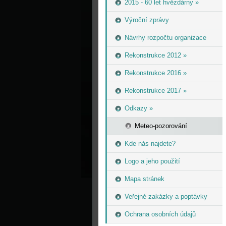
2015 - 60 let hvězdárny »
Výroční zprávy
Návrhy rozpočtu organizace
Rekonstrukce 2012 »
Rekonstrukce 2016 »
Rekonstrukce 2017 »
Odkazy »
Meteo-pozorování
Kde nás najdete?
Logo a jeho použití
Mapa stránek
Veřejné zakázky a poptávky
Ochrana osobních údajů