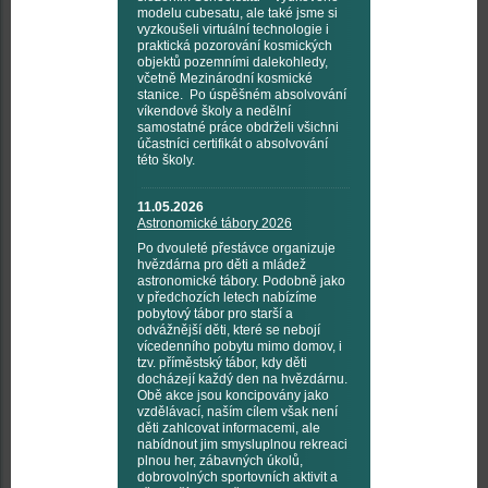
modelu cubesatu, ale také jsme si
vyzkoušeli virtuální technologie i
praktická pozorování kosmických
objektů pozemními dalekohledy,
včetně Mezinárodní kosmické
stanice. Po úspěšném absolvování
víkendové školy a nedělní
samostatné práce obdrželi všichni
účastníci certifikát o absolvování
této školy.
11.05.2026
Astronomické tábory 2026
Po dvouleté přestávce organizuje
hvězdárna pro děti a mládež
astronomické tábory. Podobně jako
v předchozích letech nabízíme
pobytový tábor pro starší a
odvážnější děti, které se nebojí
vícedenního pobytu mimo domov, i
tzv. příměstský tábor, kdy děti
docházejí každý den na hvězdárnu.
Obě akce jsou koncipovány jako
vzdělávací, naším cílem však není
děti zahlcovat informacemi, ale
nabídnout jim smysluplnou rekreaci
plnou her, zábavných úkolů,
dobrovolných sportovních aktivit a