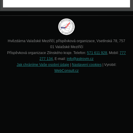
Hvězdárna Valašské Meziříčí, příspěvková organizace, Vsetínská 78, 757
01 Valašské Meziříčí
Příspěvková organizace Zlínského kraje. Telefon:
571 611 928
, Mobil:
777
277 134
, E-mail:
info@astrovm.cz
Jak chráníme Vaše osobní údaje
|
Nastavení cookies
| Vyrobil:
WebConsult.cz