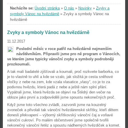
Nacházíte se:
Úvodní stránka
»
O nás
»
Novinky
»
Zvyky a
symboly Vánoc na hvězdárně
»
Zvyky a symboly Vánoc na
hvězdárně
Zvyky a symboly Vánoc na hvězdárně
11.12.2017
Poslední měsíc v roce patřil na hvězdárně nejmenším
návštěvníkům. Připravili jsme pro ně program o Vánocích,
ve kterém jsme typicky vánoční zvyky a symboly podrobněji
prozkoumali.
A tak malí badatelé zjišťovali a koumali, proč rozkvete barborka, co
je to vlastně to uhlí a kde se vzalo, jak složitá je cesta sněhové
vločky z nebe na zem, kde vzala vlasatice „vlasy“, co je to za
podivnou hvězdu, která padá z nebe a ještě nám splní přání.
Vypátrali jsme, která hvězda se objeví na Štědrý den večer na
obloze jako první a zodpověděli jsme spoustu nekonečných proč.
Když jsme toto všechno zvládli, zazvonili jsme na kouzelný
zvoneček a přivolali tak vánoční hvězdárenské skřítky, kteří dětem
donesli překvapení – výborný skřítkovský vánoční čaj a voňavé
vánoční cukroví. Po malém občerstvení jsme společně tvořili
nekonečný vánoční řetěz a spoustu nádherných hvězdiček a komet.