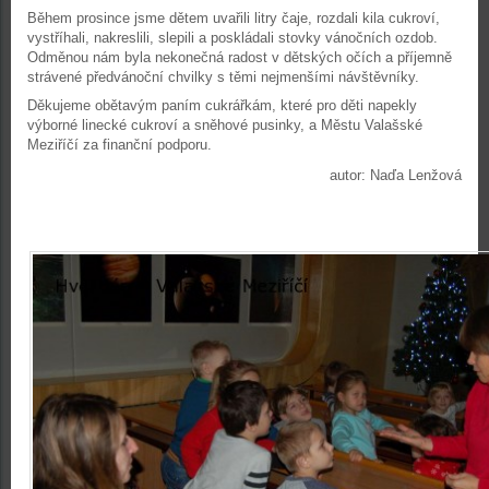
Během prosince jsme dětem uvařili litry čaje, rozdali kila cukroví,
vystříhali, nakreslili, slepili a poskládali stovky vánočních ozdob.
Odměnou nám byla nekonečná radost v dětských očích a příjemně
strávené předvánoční chvilky s těmi nejmenšími návštěvníky.
Děkujeme obětavým paním cukrářkám, které pro děti napekly
výborné linecké cukroví a sněhové pusinky, a Městu Valašské
Meziříčí za finanční podporu.
autor: Naďa Lenžová