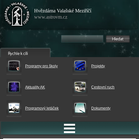
Hvězdárna Valašské Meziříčí
www.astrovm.cz
Programy pro školy
Projekty
Aktuality AK
Cestovní ruch
Programový letáček
Dokumenty