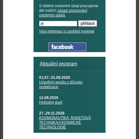
S Vašimi osobními údaji pracujeme
dle našich
zásad zpracování
osobních údajů
.
Více informací o zasílání novinek
Aktuální program
01.07.-31.08.2026
Uzavření areálu z důvodu
revitalizace
12.08.2026
Hvězdný duel
27.-29.11.2026
KOSMONAUTIKA, RAKETOVÁ
TECHNIKA A KOSMICKÉ
TECHNOLOGIE