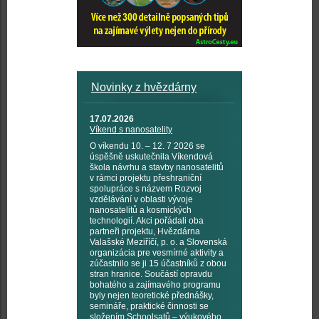
Novinky z hvězdárny
17.07.2026
Víkend s nanosatelity
O víkendu 10. – 12. 7 2026 se
úspěšně uskutečnila Víkendová
škola návrhu a stavby nanosatelitů
v rámci projektu přeshraniční
spolupráce s názvem Rozvoj
vzdělávání v oblasti vývoje
nanosatelitů a kosmických
technologií. Akci pořádali oba
partneři projektu, Hvězdárna
Valašské Meziříčí, p. o. a Slovenská
organizácia pre vesmírné aktivity a
zúčastnilo se ji 15 účastníků z obou
stran hranice. Součástí opravdu
bohatého a zajímavého programu
byly nejen teoretické přednášky,
semináře, praktické činnosti se
složením Schoolsatů – výukového