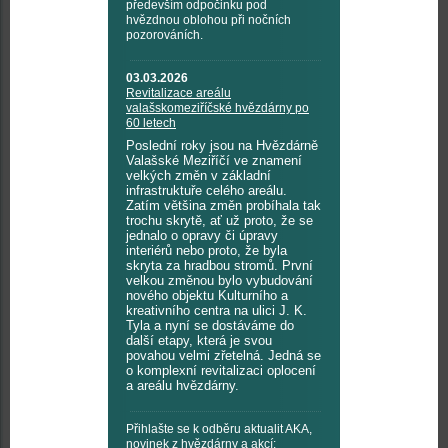
především odpočinku pod
hvězdnou oblohou při nočních
pozorováních.
03.03.2026
Revitalizace areálu
valašskomeziříčské hvězdárny po
60 letech
Poslední roky jsou na Hvězdárně
Valašské Meziříčí ve znamení
velkých změn v základní
infrastruktuře celého areálu.
Zatím většina změn probíhala tak
trochu skrytě, ať už proto, že se
jednalo o opravy či úpravy
interiérů nebo proto, že byla
skryta za hradbou stromů. První
velkou změnou bylo vybudování
nového objektu Kulturního a
kreativního centra na ulici J. K.
Tyla a nyní se dostáváme do
další etapy, která je svou
povahou velmi zřetelná. Jedná se
o komplexní revitalizaci oplocení
a areálu hvězdárny.
Přihlašte se k odběru aktualit AKA,
novinek z hvězdárny a akcí: