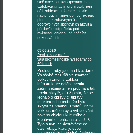
Obě akce jsou koncipovány jako
vzdělávací, naším cílem však není
děti zahlcovat informacemi, ale
nabídnout jim smysluplnou rekreaci
plnou her, zábavných úkolů,
dobrovolných sportovních aktivit a
především odpočinku pod
hvězdnou oblohou při nočních
pozorováních.
03.03.2026
Revitalizace areálu
valašskomeziříčské hvězdárny po
60 letech
Poslední roky jsou na Hvězdárně
Valašské Meziříčí ve znamení
velkých změn v základní
infrastruktuře celého areálu.
Zatím většina změn probíhala tak
trochu skrytě, ať už proto, že se
jednalo o opravy či úpravy
interiérů nebo proto, že byla
skryta za hradbou stromů. První
velkou změnou bylo vybudování
nového objektu Kulturního a
kreativního centra na ulici J. K.
Tyla a nyní se dostáváme do
další etapy, která je svou
povahou velmi zřetelná. Jedná se