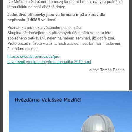
Ivo Míčka ze Sdružení pro meziplanetární hmotu, na ryze praktické
téma úklidu na naší oběžné dráze.
Jednotlivé příspěvky jsou ve formátu mp3 a zpravidla
nepřesahují 40MB velikosti.
Poznámka pro nezasvěceného posluchače:
Skupina přednášejících a přítomných účastníků se za ta léta
společného setkávání, nejen na našem semináři, již dobře zná.
Proto občas můžete v záznamech zaslechnout familiární oslovení,
či krátkou diskuzi.
https://www.astrovm.cz/cz/pro-
navstevniky/dokumenty/kosmonautika-2019.html
autor: Tomáš Pečiva