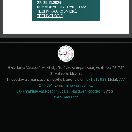
27.-29.11.2026
KOSMONAUTIKA, RAKETOVÁ
TECHNIKA A KOSMICKÉ
TECHNOLOGIE
Hvězdárna Valašské Meziříčí, příspěvková organizace, Vsetínská 78, 757
01 Valašské Meziříčí
Příspěvková organizace Zlínského kraje. Telefon:
571 611 928
, Mobil:
777
277 134
, E-mail:
info@astrovm.cz
Jak chráníme Vaše osobní údaje
|
Nastavení cookies
| Vyrobil:
WebConsult.cz