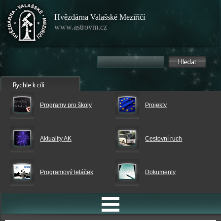
Hvězdárna Valašské Meziříčí
www.astrovm.cz
Programy pro školy
Projekty
Aktuality AK
Cestovní ruch
Programový letáček
Dokumenty