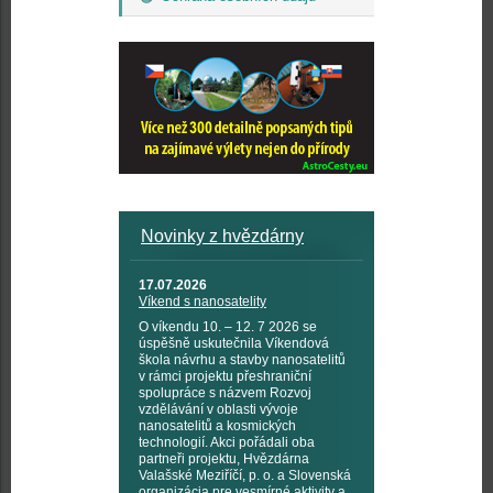
Novinky z hvězdárny
17.07.2026
Víkend s nanosatelity
O víkendu 10. – 12. 7 2026 se
úspěšně uskutečnila Víkendová
škola návrhu a stavby nanosatelitů
v rámci projektu přeshraniční
spolupráce s názvem Rozvoj
vzdělávání v oblasti vývoje
nanosatelitů a kosmických
technologií. Akci pořádali oba
partneři projektu, Hvězdárna
Valašské Meziříčí, p. o. a Slovenská
organizácia pre vesmírné aktivity a