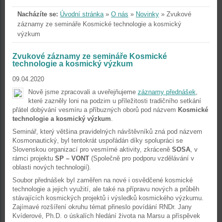
Nacházíte se:
Úvodní stránka
»
O nás
»
Novinky
»
Zvukové
záznamy ze semináře Kosmické technologie a kosmický
výzkum
Zvukové záznamy ze semináře Kosmické
technologie a kosmický výzkum
09.04.2020
Nově jsme zpracovali a uveřejňujeme
záznamy přednášek
,
které zazněly loni na podzim u příležitosti tradičního setkání
přátel dobývání vesmíru a příbuzných oborů pod názvem
Kosmické
technologie a kosmický výzkum
.
Seminář, který většina pravidelných návštěvníků zná pod názvem
Kosmonautický, byl tentokrát uspořádán díky spolupráci se
Slovenskou organizací pro vesmírné aktivity, zkráceně
SOSA
, v
rámci projektu
SP – VONT
(Společně pro podporu vzdělávání v
oblasti nových technologií).
Soubor přednášek byl zaměřen na nové i osvědčené kosmické
technologie a jejich využití, ale také na přípravu nových a průběh
stávajících kosmických projektů i výsledků kosmického výzkumu.
Zajímavé rozšíření okruhu témat přineslo povídání RNDr. Jany
Kvíderové, Ph.D. o úskalích hledání života na Marsu a příspěvek