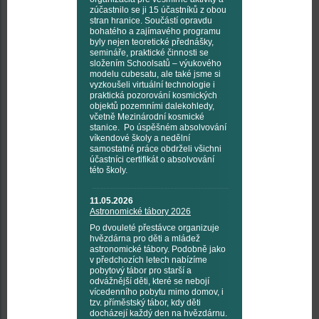
zúčastnilo se ji 15 účastníků z obou
stran hranice. Součástí opravdu
bohatého a zajímavého programu
byly nejen teoretické přednášky,
semináře, praktické činnosti se
složením Schoolsatů – výukového
modelu cubesatu, ale také jsme si
vyzkoušeli virtuální technologie i
praktická pozorování kosmických
objektů pozemními dalekohledy,
včetně Mezinárodní kosmické
stanice. Po úspěšném absolvování
víkendové školy a nedělní
samostatné práce obdrželi všichni
účastníci certifikát o absolvování
této školy.
11.05.2026
Astronomické tábory 2026
Po dvouleté přestávce organizuje
hvězdárna pro děti a mládež
astronomické tábory. Podobně jako
v předchozích letech nabízíme
pobytový tábor pro starší a
odvážnější děti, které se nebojí
vícedenního pobytu mimo domov, i
tzv. příměstský tábor, kdy děti
docházejí každý den na hvězdárnu.