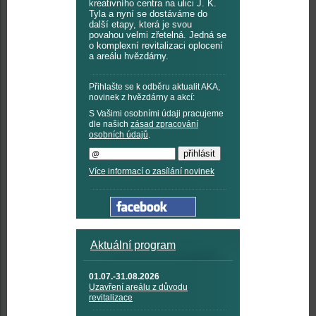
kreativního centra na ulici J. K.
Tyla a nyní se dostáváme do
další etapy, která je svou
povahou velmi zřetelná. Jedná se
o komplexní revitalizaci oplocení
a areálu hvězdárny.
Přihlašte se k odběru aktualit AKA,
novinek z hvězdárny a akcí:
S Vašimi osobními údaji pracujeme
dle našich
zásad zpracování
osobních údajů
.
Více informací o zasílání novinek
Aktuální program
01.07.-31.08.2026
Uzavření areálu z důvodu
revitalizace