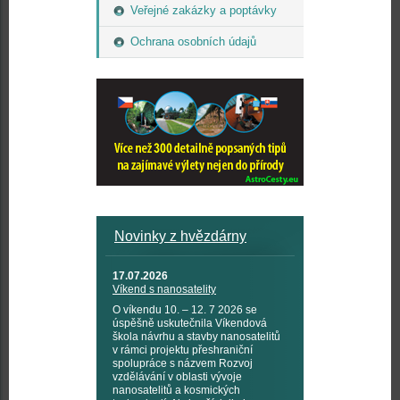
Veřejné zakázky a poptávky
Ochrana osobních údajů
Novinky z hvězdárny
17.07.2026
Víkend s nanosatelity
O víkendu 10. – 12. 7 2026 se
úspěšně uskutečnila Víkendová
škola návrhu a stavby nanosatelitů
v rámci projektu přeshraniční
spolupráce s názvem Rozvoj
vzdělávání v oblasti vývoje
nanosatelitů a kosmických