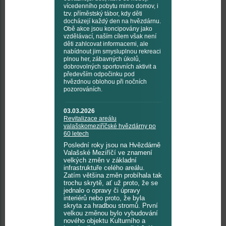
vícedenního pobytu mimo domov, i
tzv. příměstský tábor, kdy děti
docházejí každý den na hvězdárnu.
Obě akce jsou koncipovány jako
vzdělávací, naším cílem však není
děti zahlcovat informacemi, ale
nabídnout jim smysluplnou rekreaci
plnou her, zábavných úkolů,
dobrovolných sportovních aktivit a
především odpočinku pod
hvězdnou oblohou při nočních
pozorováních.
03.03.2026
Revitalizace areálu
valašskomeziříčské hvězdárny po
60 letech
Poslední roky jsou na Hvězdárně
Valašské Meziříčí ve znamení
velkých změn v základní
infrastruktuře celého areálu.
Zatím většina změn probíhala tak
trochu skrytě, ať už proto, že se
jednalo o opravy či úpravy
interiérů nebo proto, že byla
skryta za hradbou stromů. První
velkou změnou bylo vybudování
nového objektu Kulturního a