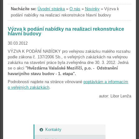
Nacházíte se:
Úvodní stránka
»
O nás
»
Novinky
»
Výzva k
podání nabídky na realizaci rekonstrukce hlavní budovy
Výzva k podání nabídky na realizaci rekonstrukce
hlavní budovy
30.03.2012
VÝZVA K PODÁNÍ NABÍDKY pro veřejnou zakázku malého rozsahu
podle zákona č. 137/2006 Sb., o veřejných zakázkách na veřejnou
zakázku na stavební práce byla zveřejněna dne 30. 3. 2012. Jedná
se o akci
"Hvězdárna Valašské Meziříčí, p.o. - Odstranění
havarijního stavu budov - 1. etapa".
Podrobnosti najdete na stránce věnované
poptávkám a informacím
o veřejných zakázkách
.
autor: Libor Lenža
Kontakty