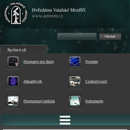
Hvězdárna Valašské Meziříčí
www.astrovm.cz
Programy pro školy
Projekty
Aktuality AK
Cestovní ruch
Programový letáček
Dokumenty