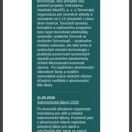
technologií. Akci pořádali oba
partneři projektu, Hvězdárna
Valašské Meziříčí, p. o. a Slovenská
organizácia pre vesmírné aktivity a
zúčastnilo se ji 15 účastníků z obou
stran hranice. Součástí opravdu
bohatého a zajímavého programu
byly nejen teoretické přednášky,
semináře, praktické činnosti se
složením Schoolsatů – výukového
modelu cubesatu, ale také jsme si
vyzkoušeli virtuální technologie i
praktická pozorování kosmických
objektů pozemními dalekohledy,
včetně Mezinárodní kosmické
stanice. Po úspěšném absolvování
víkendové školy a nedělní
samostatné práce obdrželi všichni
účastníci certifikát o absolvování
této školy.
11.05.2026
Astronomické tábory 2026
Po dvouleté přestávce organizuje
hvězdárna pro děti a mládež
astronomické tábory. Podobně jako
v předchozích letech nabízíme
pobytový tábor pro starší a
odvážnější děti, které se nebojí