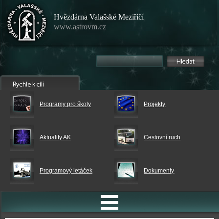
Hvězdárna Valašské Meziříčí
www.astrovm.cz
Programy pro školy
Projekty
Aktuality AK
Cestovní ruch
Programový letáček
Dokumenty