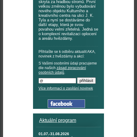
skryta za hradbou stromů. První
velkou změnou bylo vybudování
nového objektu Kulturního a
kreativního centra na ulici J. K.
Tyla a nyní se dostáváme do
další etapy, která je svou
povahou velmi zřetelná. Jedná se
o komplexní revitalizaci oplocení
a areálu hvězdárny.
Přihlašte se k odběru aktualit AKA,
novinek z hvězdárny a akcí:
S Vašimi osobními údaji pracujeme
dle našich
zásad zpracování
osobních údajů
.
Více informací o zasílání novinek
Aktuální program
01.07.-31.08.2026