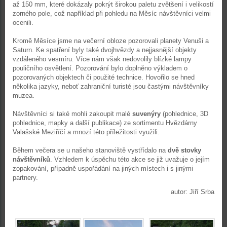
až 150 mm, které dokázaly pokrýt širokou paletu zvětšení i velikostí
zorného pole, což například při pohledu na Měsíc návštěvníci velmi
ocenili.
Kromě Měsíce jsme na večerní obloze pozorovali planety Venuši a
Saturn. Ke spatření byly také dvojhvězdy a nejjasnější objekty
vzdáleného vesmíru. Více nám však nedovolily blízké lampy
pouličního osvětlení. Pozorování bylo doplněno výkladem o
pozorovaných objektech či použité technice. Hovořilo se hned
několika jazyky, neboť zahraniční turisté jsou častými návštěvníky
muzea.
Návštěvníci si také mohli zakoupit malé
suvenýry
(pohlednice, 3D
pohlednice, mapky a další publikace) ze sortimentu Hvězdárny
Valašské Meziříčí a mnozí této příležitosti využili.
Během večera se u našeho stanoviště vystřídalo na
dvě stovky
návštěvníků
. Vzhledem k úspěchu této akce se již uvažuje o jejím
zopakování, případně uspořádání na jiných místech i s jinými
partnery.
autor: Jiří Srba