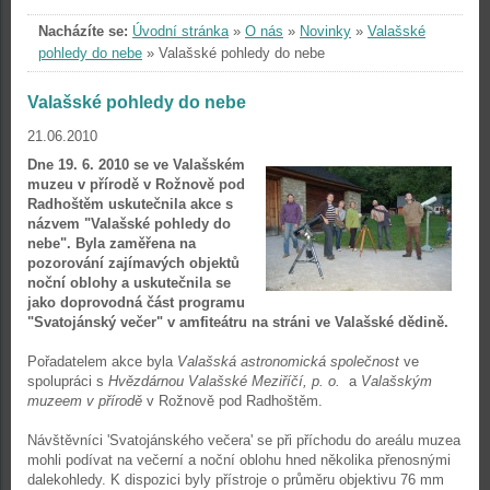
Nacházíte se:
Úvodní stránka
»
O nás
»
Novinky
»
Valašské
pohledy do nebe
»
Valašské pohledy do nebe
Valašské pohledy do nebe
21.06.2010
Dne 19. 6. 2010 se ve Valašském
muzeu v přírodě v Rožnově pod
Radhoštěm uskutečnila akce s
názvem "Valašské pohledy do
nebe". Byla zaměřena na
pozorování zajímavých objektů
noční oblohy a uskutečnila se
jako doprovodná část programu
"Svatojánský večer" v amfiteátru na stráni ve Valašské dědině.
Pořadatelem akce byla
Valašská astronomická společnost
ve
spolupráci s
Hvězdárnou Valašské Meziříčí
, p. o.
a
Valašským
muzeem v přírodě
v Rožnově pod Radhoštěm.
Návštěvníci 'Svatojánského večera' se při příchodu do areálu muzea
mohli podívat na večerní a noční oblohu hned několika přenosnými
dalekohledy. K dispozici byly přístroje o průměru objektivu 76 mm