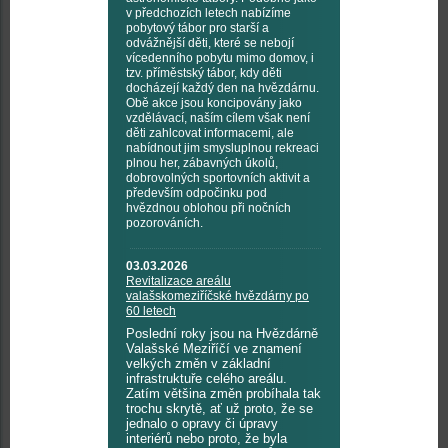
v předchozích letech nabízíme
pobytový tábor pro starší a
odvážnější děti, které se nebojí
vícedenního pobytu mimo domov, i
tzv. příměstský tábor, kdy děti
docházejí každý den na hvězdárnu.
Obě akce jsou koncipovány jako
vzdělávací, naším cílem však není
děti zahlcovat informacemi, ale
nabídnout jim smysluplnou rekreaci
plnou her, zábavných úkolů,
dobrovolných sportovních aktivit a
především odpočinku pod
hvězdnou oblohou při nočních
pozorováních.
03.03.2026
Revitalizace areálu
valašskomeziříčské hvězdárny po
60 letech
Poslední roky jsou na Hvězdárně
Valašské Meziříčí ve znamení
velkých změn v základní
infrastruktuře celého areálu.
Zatím většina změn probíhala tak
trochu skrytě, ať už proto, že se
jednalo o opravy či úpravy
interiérů nebo proto, že byla