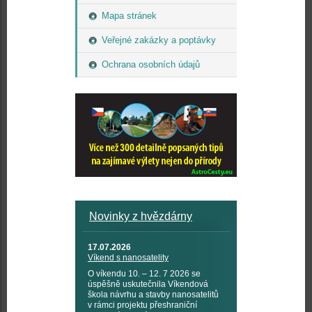
Mapa stránek
Veřejné zakázky a poptávky
Ochrana osobních údajů
Novinky z hvězdárny
17.07.2026
Víkend s nanosatelity
O víkendu 10. – 12. 7 2026 se
úspěšně uskutečnila Víkendová
škola návrhu a stavby nanosatelitů
v rámci projektu přeshraniční