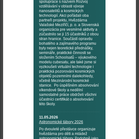
spolupráce s názvem Rozvoj
vzdělávání v oblasti vývoje
nanosatelitů a kosmických
technologií. Akci pořádali oba
partneři projektu, Hvězdárna
Valašské Meziříčí, p. o. a Slovenská
organizácia pre vesmírné aktivity a
zúčastnilo se ji 15 účastníků z obou
stran hranice. Součástí opravdu
bohatého a zajímavého programu
byly nejen teoretické přednášky,
semináře, praktické činnosti se
složením Schoolsatů – výukového
modelu cubesatu, ale také jsme si
vyzkoušeli virtuální technologie i
praktická pozorování kosmických
objektů pozemními dalekohledy,
včetně Mezinárodní kosmické
stanice. Po úspěšném absolvování
víkendové školy a nedělní
samostatné práce obdrželi všichni
účastníci certifikát o absolvování
této školy.
11.05.2026
Astronomické tábory 2026
Po dvouleté přestávce organizuje
hvězdárna pro děti a mládež
astronomické tábory. Podobně jako