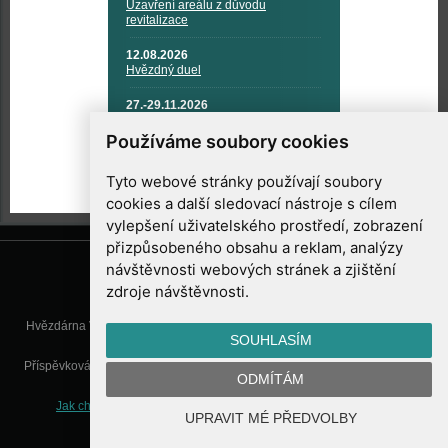
Uzavření areálu z důvodu
revitalizace
12.08.2026
Hvězdný duel
27.-29.11.2026
KOSMONAUTIKA, RAKETOVÁ
TECHNIKA A KOSMICKÉ
Používáme soubory cookies
TECHNOLOGIE
Tyto webové stránky používají soubory
cookies a další sledovací nástroje s cílem
vylepšení uživatelského prostředí, zobrazení
přizpůsobeného obsahu a reklam, analýzy
návštěvnosti webových stránek a zjištění
zdroje návštěvnosti.
Hvězdárna Valašské Meziříčí, příspěvková organizace, Vsetínská 78, 757
SOUHLASÍM
01 Valašské Meziříčí
Příspěvková organizace Zlínského kraje. Telefon:
571 611 928
, Mobil:
777
ODMÍTÁM
277 134
, E-mail:
info@astrovm.cz
Jak chráníme Vaše osobní údaje
|
Nastavení cookies
| Vyrobil:
UPRAVIT MÉ PŘEDVOLBY
WebConsult.cz