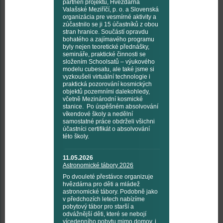
partneři projektu, Hvězdárna
Valašské Meziříčí, p. o. a Slovenská
organizácia pre vesmírné aktivity a
zúčastnilo se ji 15 účastníků z obou
stran hranice. Součástí opravdu
bohatého a zajímavého programu
byly nejen teoretické přednášky,
semináře, praktické činnosti se
složením Schoolsatů – výukového
modelu cubesatu, ale také jsme si
vyzkoušeli virtuální technologie i
praktická pozorování kosmických
objektů pozemními dalekohledy,
včetně Mezinárodní kosmické
stanice. Po úspěšném absolvování
víkendové školy a nedělní
samostatné práce obdrželi všichni
účastníci certifikát o absolvování
této školy.
11.05.2026
Astronomické tábory 2026
Po dvouleté přestávce organizuje
hvězdárna pro děti a mládež
astronomické tábory. Podobně jako
v předchozích letech nabízíme
pobytový tábor pro starší a
odvážnější děti, které se nebojí
vícedenního pobytu mimo domov, i