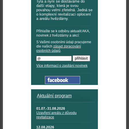
Tyla a nyní se dostáváme do
další etapy, která je svou
povahou velmi zřetelná. Jedná se
o komplexní revitalizaci oplocení
a areálu hvězdárny.
Přihlašte se k odběru aktualit AKA,
novinek z hvězdárny a akcí:
S Vašimi osobními údaji pracujeme
dle našich
zásad zpracování
osobních údajů
.
Více informací o zasílání novinek
Aktuální program
01.07.-31.08.2026
Uzavření areálu z důvodu
revitalizace
12.08.2026