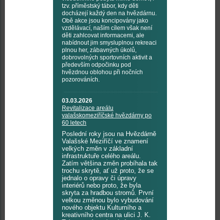
tzv. příměstský tábor, kdy děti
docházejí každý den na hvězdárnu.
Obě akce jsou koncipovány jako
vzdělávací, naším cílem však není
děti zahlcovat informacemi, ale
nabídnout jim smysluplnou rekreaci
plnou her, zábavných úkolů,
dobrovolných sportovních aktivit a
především odpočinku pod
hvězdnou oblohou při nočních
pozorováních.
03.03.2026
Revitalizace areálu
valašskomeziříčské hvězdárny po
60 letech
Poslední roky jsou na Hvězdárně
Valašské Meziříčí ve znamení
velkých změn v základní
infrastruktuře celého areálu.
Zatím většina změn probíhala tak
trochu skrytě, ať už proto, že se
jednalo o opravy či úpravy
interiérů nebo proto, že byla
skryta za hradbou stromů. První
velkou změnou bylo vybudování
nového objektu Kulturního a
kreativního centra na ulici J. K.