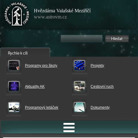
Hvězdárna Valašské Meziříčí
www.astrovm.cz
Programy pro školy
Projekty
Aktuality AK
Cestovní ruch
Programový letáček
Dokumenty