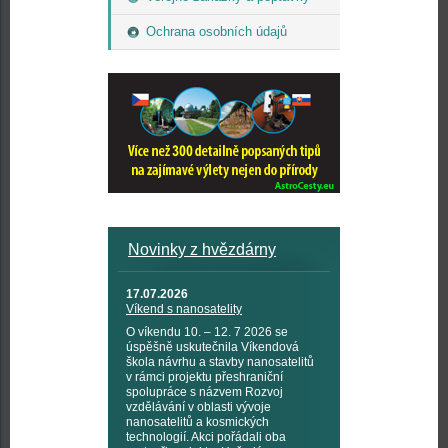
Ochrana osobních údajů
Novinky z hvězdárny
17.07.2026
Víkend s nanosatelity
O víkendu 10. – 12. 7 2026 se
úspěšně uskutečnila Víkendová
škola návrhu a stavby nanosatelitů
v rámci projektu přeshraniční
spolupráce s názvem Rozvoj
vzdělávání v oblasti vývoje
nanosatelitů a kosmických
technologií. Akci pořádali oba