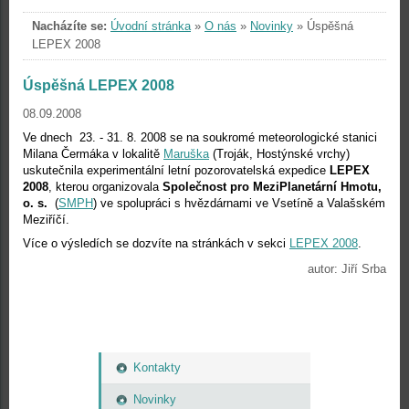
Nacházíte se:
Úvodní stránka
»
O nás
»
Novinky
»
Úspěšná
LEPEX 2008
Úspěšná LEPEX 2008
08.09.2008
Ve dnech 23. ‐ 31. 8. 2008 se na soukromé meteorologické stanici
Milana Čermáka v lokalitě
Maruška
(Troják, Hostýnské vrchy)
uskutečnila experimentální letní
pozorovatelská expedice
LEPEX
2008
, kterou organizovala
Společnost pro MeziPlanetární Hmotu,
o. s.
(
SMPH
) ve spolupráci s hvězdárnami ve Vsetíně a Valašském
Meziříčí.
Více o výsledích se dozvíte na stránkách v sekci
LEPEX 2008
.
autor: Jiří Srba
Kontakty
Novinky