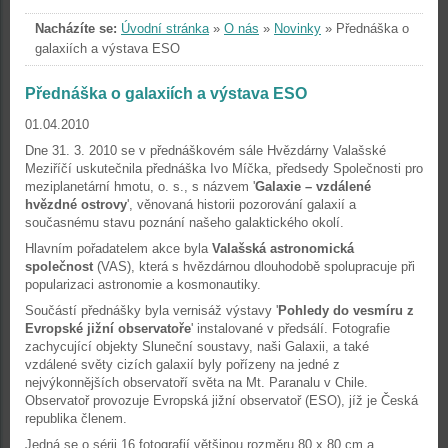
Nacházíte se:
Úvodní stránka
»
O nás
»
Novinky
»
Přednáška o
galaxiích a výstava ESO
Přednáška o galaxiích a výstava ESO
01.04.2010
Dne 31. 3. 2010 se v přednáškovém sále Hvězdárny Valašské
Meziříčí uskutečnila přednáška Ivo Míčka, předsedy Společnosti pro
meziplanetární hmotu, o. s., s názvem '
Galaxie – vzdálené
hvězdné ostrovy
', věnovaná historii pozorování galaxií a
současnému stavu poznání našeho galaktického okolí.
Hlavním pořadatelem akce byla
Valašská astronomická
společnost
(VAS), která s hvězdárnou dlouhodobě spolupracuje při
popularizaci astronomie a kosmonautiky.
Součástí přednášky byla vernisáž výstavy '
Pohledy do vesmíru z
Evropské jižní observatoře
' instalované v předsálí. Fotografie
zachycující objekty Sluneční soustavy, naši Galaxii, a také
vzdálené světy cizích galaxií byly pořízeny na jedné z
nejvýkonnějších observatoří světa na Mt. Paranalu v Chile.
Observatoř provozuje Evropská jižní observatoř (ESO), jíž je Česká
republika členem.
Jedná se o sérii 16 fotografií většinou rozměru 80 x 80 cm a