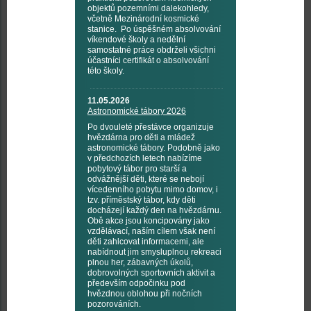
objektů pozemními dalekohledy,
včetně Mezinárodní kosmické
stanice. Po úspěšném absolvování
víkendové školy a nedělní
samostatné práce obdrželi všichni
účastníci certifikát o absolvování
této školy.
11.05.2026
Astronomické tábory 2026
Po dvouleté přestávce organizuje
hvězdárna pro děti a mládež
astronomické tábory. Podobně jako
v předchozích letech nabízíme
pobytový tábor pro starší a
odvážnější děti, které se nebojí
vícedenního pobytu mimo domov, i
tzv. příměstský tábor, kdy děti
docházejí každý den na hvězdárnu.
Obě akce jsou koncipovány jako
vzdělávací, naším cílem však není
děti zahlcovat informacemi, ale
nabídnout jim smysluplnou rekreaci
plnou her, zábavných úkolů,
dobrovolných sportovních aktivit a
především odpočinku pod
hvězdnou oblohou při nočních
pozorováních.