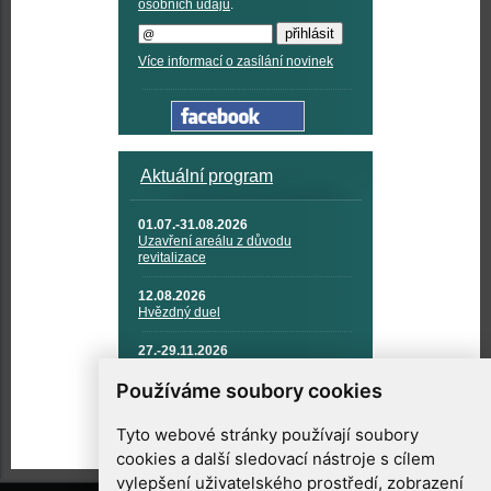
osobních údajů
.
Více informací o zasílání novinek
Aktuální program
01.07.-31.08.2026
Uzavření areálu z důvodu
revitalizace
12.08.2026
Hvězdný duel
27.-29.11.2026
KOSMONAUTIKA, RAKETOVÁ
TECHNIKA A KOSMICKÉ
Používáme soubory cookies
TECHNOLOGIE
Tyto webové stránky používají soubory
cookies a další sledovací nástroje s cílem
vylepšení uživatelského prostředí, zobrazení