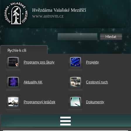
Hvězdárna Valašské Meziříčí
www.astrovm.cz
Programy pro školy
Projekty
Aktuality AK
Cestovní ruch
Programový letáček
Dokumenty