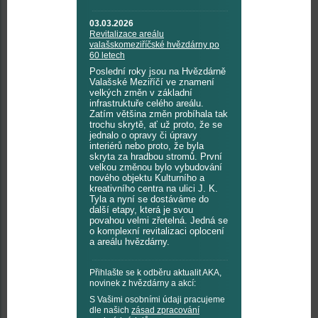
03.03.2026
Revitalizace areálu
valašskomeziříčské hvězdárny po
60 letech
Poslední roky jsou na Hvězdárně
Valašské Meziříčí ve znamení
velkých změn v základní
infrastruktuře celého areálu.
Zatím většina změn probíhala tak
trochu skrytě, ať už proto, že se
jednalo o opravy či úpravy
interiérů nebo proto, že byla
skryta za hradbou stromů. První
velkou změnou bylo vybudování
nového objektu Kulturního a
kreativního centra na ulici J. K.
Tyla a nyní se dostáváme do
další etapy, která je svou
povahou velmi zřetelná. Jedná se
o komplexní revitalizaci oplocení
a areálu hvězdárny.
Přihlašte se k odběru aktualit AKA,
novinek z hvězdárny a akcí:
S Vašimi osobními údaji pracujeme
dle našich
zásad zpracování