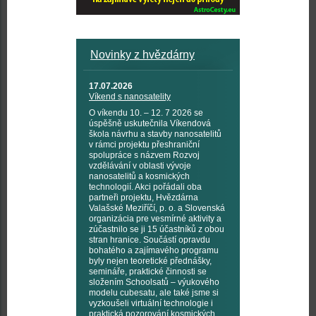
Novinky z hvězdárny
17.07.2026
Víkend s nanosatelity
O víkendu 10. – 12. 7 2026 se
úspěšně uskutečnila Víkendová
škola návrhu a stavby nanosatelitů
v rámci projektu přeshraniční
spolupráce s názvem Rozvoj
vzdělávání v oblasti vývoje
nanosatelitů a kosmických
technologií. Akci pořádali oba
partneři projektu, Hvězdárna
Valašské Meziříčí, p. o. a Slovenská
organizácia pre vesmírné aktivity a
zúčastnilo se ji 15 účastníků z obou
stran hranice. Součástí opravdu
bohatého a zajímavého programu
byly nejen teoretické přednášky,
semináře, praktické činnosti se
složením Schoolsatů – výukového
modelu cubesatu, ale také jsme si
vyzkoušeli virtuální technologie i
praktická pozorování kosmických