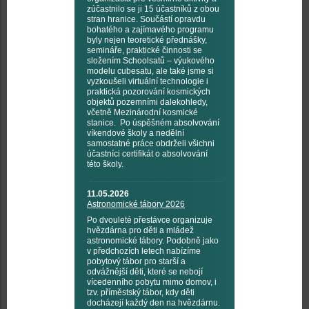
zúčastnilo se ji 15 účastníků z obou
stran hranice. Součástí opravdu
bohatého a zajímavého programu
byly nejen teoretické přednášky,
semináře, praktické činnosti se
složením Schoolsatů – výukového
modelu cubesatu, ale také jsme si
vyzkoušeli virtuální technologie i
praktická pozorování kosmických
objektů pozemními dalekohledy,
včetně Mezinárodní kosmické
stanice. Po úspěšném absolvování
víkendové školy a nedělní
samostatné práce obdrželi všichni
účastníci certifikát o absolvování
této školy.
11.05.2026
Astronomické tábory 2026
Po dvouleté přestávce organizuje
hvězdárna pro děti a mládež
astronomické tábory. Podobně jako
v předchozích letech nabízíme
pobytový tábor pro starší a
odvážnější děti, které se nebojí
vícedenního pobytu mimo domov, i
tzv. příměstský tábor, kdy děti
docházejí každý den na hvězdárnu.