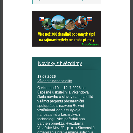
Novinky z hvězdárny
17.07.2026
Víkend s nanosatelity
O víkendu 10. – 12. 7 2026 se
úspěšně uskutečnila Víkendová
škola návrhu a stavby nanosatelitů
v rámci projektu přeshraniční
spolupráce s názvem Rozvoj
vzdělávání v oblasti vývoje
nanosatelitů a kosmických
technologií. Akci pořádali oba
partneři projektu, Hvězdárna
Valašské Meziříčí, p. o. a Slovenská
organizácia pre vesmírné aktivity a