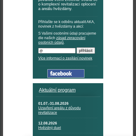
o komplexní revitalizaci oplocení
a areálu hvězdárny.
Přihlašte se k odběru aktualit AKA,
novinek z hvězdárny a akcí:
S Vašimi osobními údaji pracujeme
dle našich
zásad zpracování
osobních údajů
.
Více informací o zasílání novinek
Aktuální program
01.07.-31.08.2026
Uzavření areálu z důvodu
revitalizace
12.08.2026
Hvězdný duel