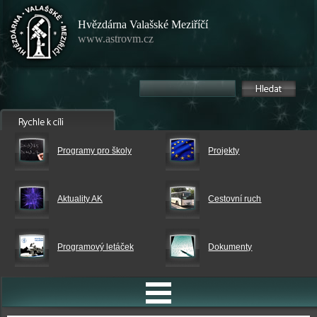
Hvězdárna Valašské Meziříčí
www.astrovm.cz
Programy pro školy
Projekty
Aktuality AK
Cestovní ruch
Programový letáček
Dokumenty