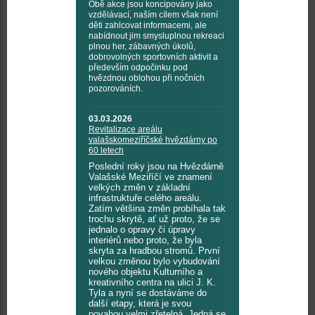
Obě akce jsou koncipovány jako
vzdělávací, naším cílem však není
děti zahlcovat informacemi, ale
nabídnout jim smysluplnou rekreaci
plnou her, zábavných úkolů,
dobrovolných sportovních aktivit a
především odpočinku pod
hvězdnou oblohou při nočních
pozorováních.
03.03.2026
Revitalizace areálu
valašskomeziříčské hvězdárny po
60 letech
Poslední roky jsou na Hvězdárně
Valašské Meziříčí ve znamení
velkých změn v základní
infrastruktuře celého areálu.
Zatím většina změn probíhala tak
trochu skrytě, ať už proto, že se
jednalo o opravy či úpravy
interiérů nebo proto, že byla
skryta za hradbou stromů. První
velkou změnou bylo vybudování
nového objektu Kulturního a
kreativního centra na ulici J. K.
Tyla a nyní se dostáváme do
další etapy, která je svou
povahou velmi zřetelná. Jedná se