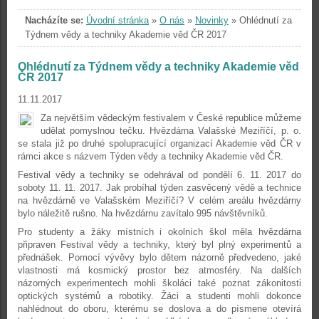
Nacházíte se:
Úvodní stránka
»
O nás
»
Novinky
»
Ohlédnutí za
Týdnem vědy a techniky Akademie věd ČR 2017
Ohlédnutí za Týdnem vědy a techniky Akademie věd
ČR 2017
11.11.2017
Za největším vědeckým festivalem v České republice můžeme
udělat pomyslnou tečku. Hvězdárna Valašské Meziříčí, p. o.
se stala již po druhé spolupracující organizací Akademie věd ČR v
rámci akce s názvem Týden vědy a techniky Akademie věd ČR.
Festival vědy a techniky se odehrával od pondělí 6. 11. 2017 do
soboty 11. 11. 2017. Jak probíhal týden zasvěcený vědě a technice
na hvězdárně ve Valašském Meziříčí? V celém areálu hvězdárny
bylo náležitě rušno. Na hvězdárnu zavítalo 995 návštěvníků.
Pro studenty a žáky místních i okolních škol měla hvězdárna
připraven Festival vědy a techniky, který byl plný experimentů a
přednášek. Pomocí vývěvy bylo dětem názorně předvedeno, jaké
vlastnosti má kosmický prostor bez atmosféry. Na dalších
názorných experimentech mohli školáci také poznat zákonitosti
optických systémů a robotiky. Žáci a studenti mohli dokonce
nahlédnout do oboru, kterému se doslova a do písmene otevírá