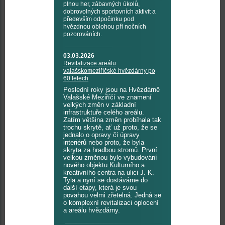
plnou her, zábavných úkolů,
dobrovolných sportovních aktivit a
především odpočinku pod
hvězdnou oblohou při nočních
pozorováních.
03.03.2026
Revitalizace areálu
valašskomeziříčské hvězdárny po
60 letech
Poslední roky jsou na Hvězdárně
Valašské Meziříčí ve znamení
velkých změn v základní
infrastruktuře celého areálu.
Zatím většina změn probíhala tak
trochu skrytě, ať už proto, že se
jednalo o opravy či úpravy
interiérů nebo proto, že byla
skryta za hradbou stromů. První
velkou změnou bylo vybudování
nového objektu Kulturního a
kreativního centra na ulici J. K.
Tyla a nyní se dostáváme do
další etapy, která je svou
povahou velmi zřetelná. Jedná se
o komplexní revitalizaci oplocení
a areálu hvězdárny.