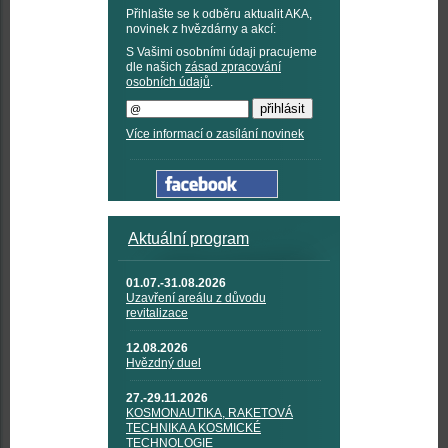
Přihlašte se k odběru aktualit AKA,
novinek z hvězdárny a akcí:
S Vašimi osobními údaji pracujeme
dle našich
zásad zpracování
osobních údajů
.
Více informací o zasílání novinek
Aktuální program
01.07.-31.08.2026
Uzavření areálu z důvodu
revitalizace
12.08.2026
Hvězdný duel
27.-29.11.2026
KOSMONAUTIKA, RAKETOVÁ
TECHNIKA A KOSMICKÉ
TECHNOLOGIE