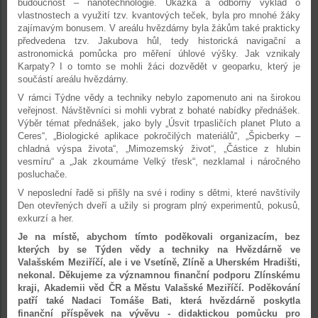
budoucnost – nanotechnologie. Ukázka a odborný výklad o
vlastnostech a využití tzv. kvantových teček, byla pro mnohé žáky
zajímavým bonusem. V areálu hvězdárny byla žákům také prakticky
předvedena tzv. Jakubova hůl, tedy historická navigační a
astronomická pomůcka pro měření úhlové výšky. Jak vznikaly
Karpaty? I o tomto se mohli žáci dozvědět v geoparku, který je
součástí areálu hvězdárny.
V rámci Týdne vědy a techniky nebylo zapomenuto ani na širokou
veřejnost. Návštěvníci si mohli vybrat z bohaté nabídky přednášek.
Výběr témat přednášek, jako byly „Úsvit trpasličích planet Pluto a
Ceres“, „Biologické aplikace pokročilých materiálů“, „Špicberky –
chladná výspa života“, „Mimozemský život“, „Částice z hlubin
vesmíru“ a „Jak zkoumáme Velký třesk“, nezklamal i náročného
posluchače.
V neposlední řadě si přišly na své i rodiny s dětmi, které navštívily
Den otevřených dveří a užily si program plný experimentů, pokusů,
exkurzí a her.
Je na místě, abychom tímto poděkovali organizacím, bez
kterých by se Týden vědy a techniky na Hvězdárně ve
Valašském Meziříčí, ale i ve Vsetíně, Zlíně a Uherském Hradišti,
nekonal. Děkujeme za významnou finanční podporu Zlínskému
kraji, Akademii věd ČR a Městu Valašské Meziříčí. Poděkování
patří také Nadaci Tomáše Bati, která hvězdárně poskytla
finanční příspěvek na vývěvu - didaktickou pomůcku pro