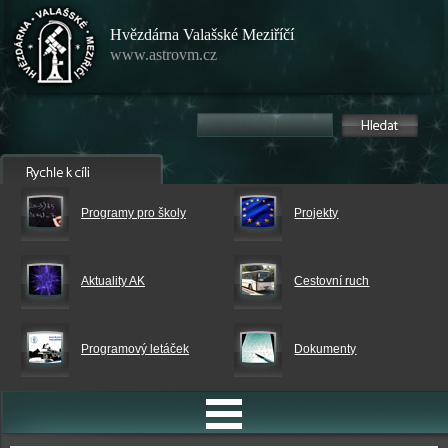
Hvězdárna Valašské Meziříčí
www.astrovm.cz
Programy pro školy
Projekty
Aktuality AK
Cestovní ruch
Programový letáček
Dokumenty