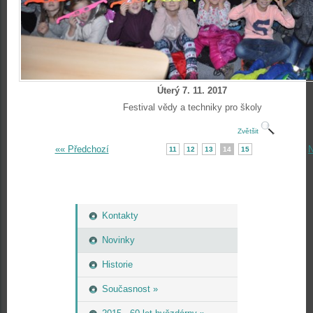
Úterý 7. 11. 2017
Festival vědy a techniky pro školy
Zvětšit
«« Předchozí
N
11
12
13
14
15
Kontakty
Novinky
Historie
Současnost »