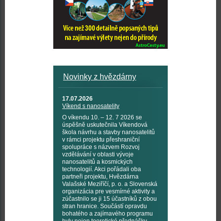
Novinky z hvězdárny
17.07.2026
Víkend s nanosatelity
O víkendu 10. – 12. 7 2026 se
úspěšně uskutečnila Víkendová
škola návrhu a stavby nanosatelitů
v rámci projektu přeshraniční
spolupráce s názvem Rozvoj
vzdělávání v oblasti vývoje
nanosatelitů a kosmických
technologií. Akci pořádali oba
partneři projektu, Hvězdárna
Valašské Meziříčí, p. o. a Slovenská
organizácia pre vesmírné aktivity a
zúčastnilo se ji 15 účastníků z obou
stran hranice. Součástí opravdu
bohatého a zajímavého programu