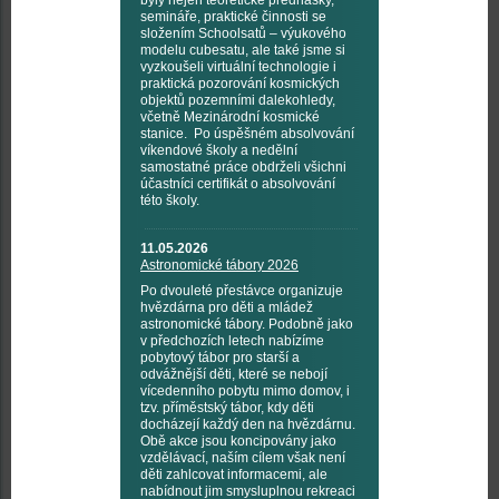
byly nejen teoretické přednášky,
semináře, praktické činnosti se
složením Schoolsatů – výukového
modelu cubesatu, ale také jsme si
vyzkoušeli virtuální technologie i
praktická pozorování kosmických
objektů pozemními dalekohledy,
včetně Mezinárodní kosmické
stanice. Po úspěšném absolvování
víkendové školy a nedělní
samostatné práce obdrželi všichni
účastníci certifikát o absolvování
této školy.
11.05.2026
Astronomické tábory 2026
Po dvouleté přestávce organizuje
hvězdárna pro děti a mládež
astronomické tábory. Podobně jako
v předchozích letech nabízíme
pobytový tábor pro starší a
odvážnější děti, které se nebojí
vícedenního pobytu mimo domov, i
tzv. příměstský tábor, kdy děti
docházejí každý den na hvězdárnu.
Obě akce jsou koncipovány jako
vzdělávací, naším cílem však není
děti zahlcovat informacemi, ale
nabídnout jim smysluplnou rekreaci