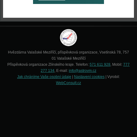
Hvězdárna Valašské Meziříčí, příspěvková organizace, Vsetínská 78, 757
01 Valašské Meziříčí
Příspěvková organizace Zlínského kraje. Telefon:
571 611 928
, Mobil:
777
277 134
, E-mail:
info@astrovm.cz
Jak chráníme Vaše osobní údaje
|
Nastavení cookies
| Vyrobil:
WebConsult.cz