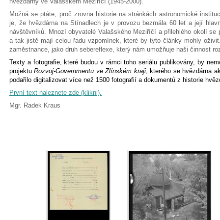
hvězdárny ve Valašském Meziříčí (1945-2000).
Možná se ptáte, proč zrovna historie na stránkách astronomické insti
je, že hvězdárna na Stínadlech je v provozu bezmála 60 let a její hlavn
návštěvníků. Mnozí obyvatelé Valašského Meziříčí a přilehlého okolí se p
a tak jistě mají celou řadu vzpomínek, které by tyto články mohly oživit
zaměstnance, jako druh sebereflexe, který nám umožňuje naši činnost roz
Texty a fotografie, které budou v rámci toho seriálu publikovány, by nem
projektu
Rozvoj-Governmentu ve Zlínském kraji
, kterého se hvězdárna ak
podařilo digitalizovat více než 1500 fotografií a dokumentů z historie hvěz
První text naleznete zde (klikni).
Mgr. Radek Kraus