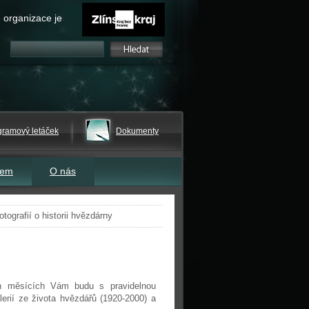
 organizace je
gramový letáček
Dokumenty
tem
O nás
otografií o historii hvězdárny
ích měsících Vám budu s pravidelnou
alerií ze života hvězdářů (1920-2000) a