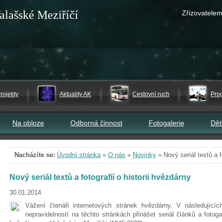
alašské Meziříčí
Zřizovatelem
rojekty
Aktuality AK
Cestovní ruch
Pro
Na obloze
Odborná činnost
Fotogalerie
Dě
Nacházíte se:
Úvodní stránka
»
O nás
»
Novinky
»
Nový seriál textů a f
Nový seriál textů a fotografií o historii hvězdárny
30.01.2014
Vážení čtenáři internetových stránek hvězdárny. V následujíc
nepravidelností na těchto stránkách přinášet seriál článků a fotog