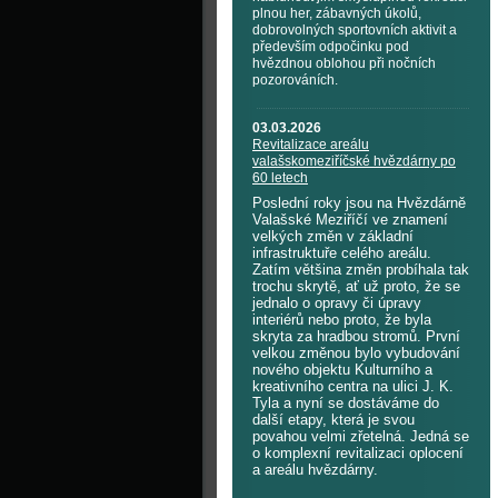
plnou her, zábavných úkolů,
dobrovolných sportovních aktivit a
především odpočinku pod
hvězdnou oblohou při nočních
pozorováních.
03.03.2026
Revitalizace areálu
valašskomeziříčské hvězdárny po
60 letech
Poslední roky jsou na Hvězdárně
Valašské Meziříčí ve znamení
velkých změn v základní
infrastruktuře celého areálu.
Zatím většina změn probíhala tak
trochu skrytě, ať už proto, že se
jednalo o opravy či úpravy
interiérů nebo proto, že byla
skryta za hradbou stromů. První
velkou změnou bylo vybudování
nového objektu Kulturního a
kreativního centra na ulici J. K.
Tyla a nyní se dostáváme do
další etapy, která je svou
povahou velmi zřetelná. Jedná se
o komplexní revitalizaci oplocení
a areálu hvězdárny.