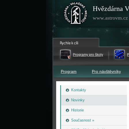
Hvězdárna V
www.astrovm.cz
Programy pro školy
P
Program
Pro návštěvníky
Kontakty
Novinky
Historie
Současnost »