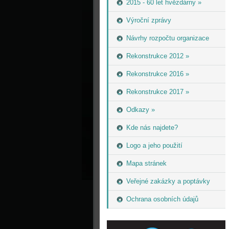
2015 - 60 let hvězdárny »
Výroční zprávy
Návrhy rozpočtu organizace
Rekonstrukce 2012 »
Rekonstrukce 2016 »
Rekonstrukce 2017 »
Odkazy »
Kde nás najdete?
Logo a jeho použití
Mapa stránek
Veřejné zakázky a poptávky
Ochrana osobních údajů