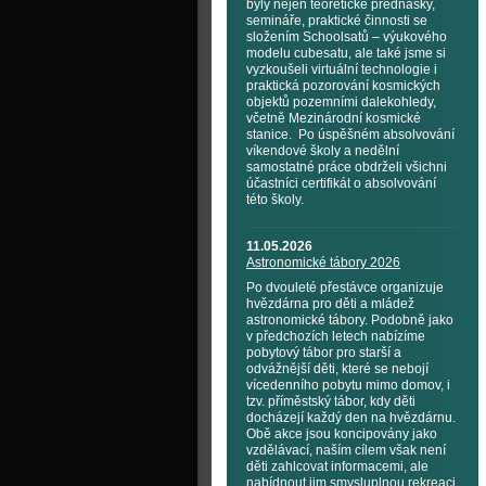
byly nejen teoretické přednášky,
semináře, praktické činnosti se
složením Schoolsatů – výukového
modelu cubesatu, ale také jsme si
vyzkoušeli virtuální technologie i
praktická pozorování kosmických
objektů pozemními dalekohledy,
včetně Mezinárodní kosmické
stanice. Po úspěšném absolvování
víkendové školy a nedělní
samostatné práce obdrželi všichni
účastníci certifikát o absolvování
této školy.
11.05.2026
Astronomické tábory 2026
Po dvouleté přestávce organizuje
hvězdárna pro děti a mládež
astronomické tábory. Podobně jako
v předchozích letech nabízíme
pobytový tábor pro starší a
odvážnější děti, které se nebojí
vícedenního pobytu mimo domov, i
tzv. příměstský tábor, kdy děti
docházejí každý den na hvězdárnu.
Obě akce jsou koncipovány jako
vzdělávací, naším cílem však není
děti zahlcovat informacemi, ale
nabídnout jim smysluplnou rekreaci