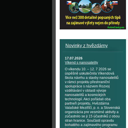
Novinky z hvězdárny
17.07.2026
Víkend s nanosatelity
O víkendu 10. – 12. 7 2026 se
úspěšně uskutečnila Víkendová
škola návrhu a stavby nanosatelitů
v rámci projektu přeshraniční
spolupráce s názvem Rozvoj
vzdělávání v oblasti vývoje
nanosatelitů a kosmických
technologií. Akci pořádali oba
partneři projektu, Hvězdárna
Valašské Meziříčí, p. o. a Slovenská
organizácia pre vesmírné aktivity a
zúčastnilo se ji 15 účastníků z obou
stran hranice. Součástí opravdu
bohatého a zajímavého programu