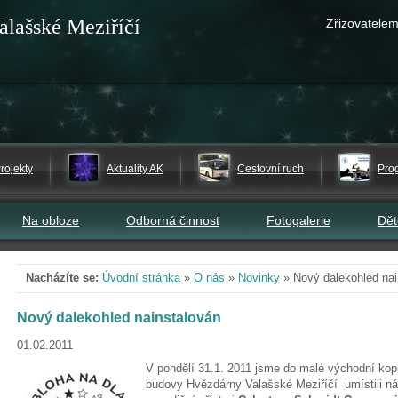
alašské Meziříčí
Zřizovatelem
rojekty
Aktuality AK
Cestovní ruch
Pro
Na obloze
Odborná činnost
Fotogalerie
Dě
Nacházíte se:
Úvodní stránka
»
O nás
»
Novinky
»
Nový dalekohled nai
Nový dalekohled nainstalován
01.02.2011
V pondělí 31.1. 2011 jsme do malé východní kop
budovy Hvězdárny Valašské Meziříčí umístili n