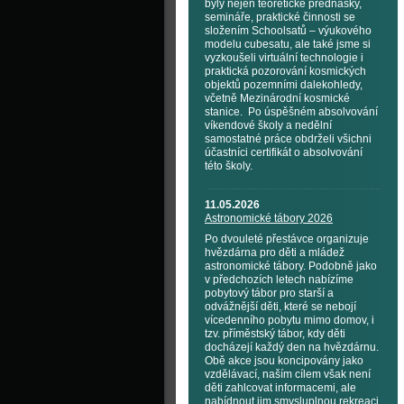
byly nejen teoretické přednášky,
semináře, praktické činnosti se
složením Schoolsatů – výukového
modelu cubesatu, ale také jsme si
vyzkoušeli virtuální technologie i
praktická pozorování kosmických
objektů pozemními dalekohledy,
včetně Mezinárodní kosmické
stanice. Po úspěšném absolvování
víkendové školy a nedělní
samostatné práce obdrželi všichni
účastníci certifikát o absolvování
této školy.
11.05.2026
Astronomické tábory 2026
Po dvouleté přestávce organizuje
hvězdárna pro děti a mládež
astronomické tábory. Podobně jako
v předchozích letech nabízíme
pobytový tábor pro starší a
odvážnější děti, které se nebojí
vícedenního pobytu mimo domov, i
tzv. příměstský tábor, kdy děti
docházejí každý den na hvězdárnu.
Obě akce jsou koncipovány jako
vzdělávací, naším cílem však není
děti zahlcovat informacemi, ale
nabídnout jim smysluplnou rekreaci