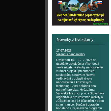
Novinky z hvězdárny
17.07.2026
Víkend s nanosatelity
O víkendu 10. – 12. 7 2026 se
úspěšně uskutečnila Víkendová
škola návrhu a stavby nanosatelitů
v rámci projektu přeshraniční
spolupráce s názvem Rozvoj
vzdělávání v oblasti vývoje
nanosatelitů a kosmických
technologií. Akci pořádali oba
partneři projektu, Hvězdárna
Valašské Meziříčí, p. o. a Slovenská
organizácia pre vesmírné aktivity a
zúčastnilo se ji 15 účastníků z obou
stran hranice. Součástí opravdu
bohatého a zajímavého programu