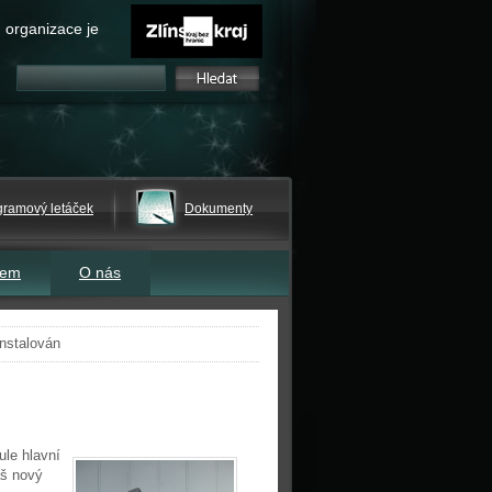
 organizace je
gramový letáček
Dokumenty
tem
O nás
nstalován
ule hlavní
áš nový