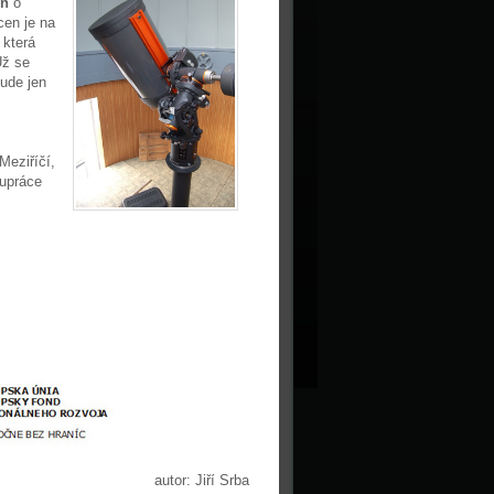
in
o
cen je na
, která
Už se
ude jen
Meziříčí,
lupráce
autor: Jiří Srba