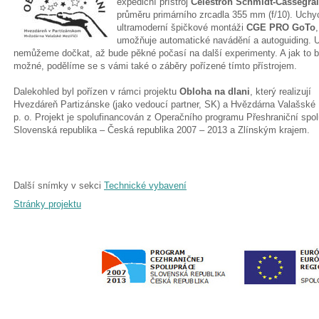
expediční přístroj
Celestron Schmidt-Cassegra
průměru primárního zrcadla 355 mm (f/10). Uchy
ultramoderní špičkové montáži
CGE PRO GoTo
umožňuje automatické navádění a autoguiding. 
nemůžeme dočkat, až bude pěkné počasí na další experimenty. A jak to b
možné, podělíme se s vámi také o záběry pořízené tímto přístrojem.
Dalekohled byl pořízen v rámci projektu
Obloha na dlani
, který realizují
Hvezdáreň Partizánske (jako vedoucí partner, SK) a Hvězdárna Valašské 
p. o. Projekt je spolufinancován z Operačního programu Přeshraniční spo
Slovenská republika – Česká republika 2007 – 2013 a Zlínským krajem.
Další snímky v sekci
Technické vybavení
Stránky projektu