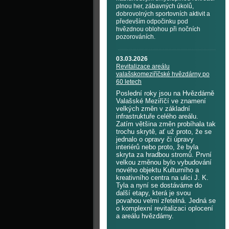
plnou her, zábavných úkolů,
dobrovolných sportovních aktivit a
především odpočinku pod
hvězdnou oblohou při nočních
pozorováních.
03.03.2026
Revitalizace areálu
valašskomeziříčské hvězdárny po
60 letech
Poslední roky jsou na Hvězdárně
Valašské Meziříčí ve znamení
velkých změn v základní
infrastruktuře celého areálu.
Zatím většina změn probíhala tak
trochu skrytě, ať už proto, že se
jednalo o opravy či úpravy
interiérů nebo proto, že byla
skryta za hradbou stromů. První
velkou změnou bylo vybudování
nového objektu Kulturního a
kreativního centra na ulici J. K.
Tyla a nyní se dostáváme do
další etapy, která je svou
povahou velmi zřetelná. Jedná se
o komplexní revitalizaci oplocení
a areálu hvězdárny.