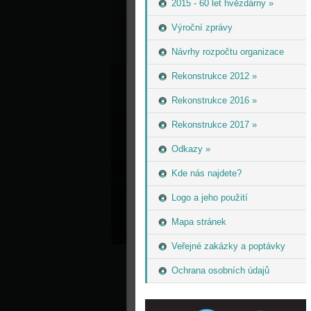
2015 - 60 let hvězdárny »
Výroční zprávy
Návrhy rozpočtu organizace
Rekonstrukce 2012 »
Rekonstrukce 2016 »
Rekonstrukce 2017 »
Odkazy »
Kde nás najdete?
Logo a jeho použití
Mapa stránek
Veřejné zakázky a poptávky
Ochrana osobních údajů