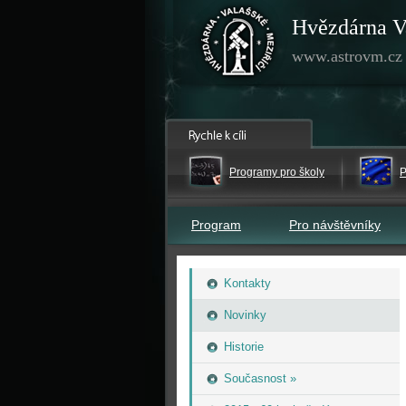
Hvězdárna V
www.astrovm.cz
Programy pro školy
P
Program
Pro návštěvníky
Kontakty
Novinky
Historie
Současnost »