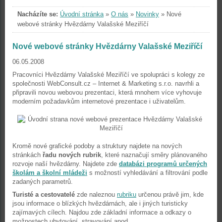
Nacházíte se:
Úvodní stránka
»
O nás
»
Novinky
»
Nové
webové stránky Hvězdárny Valašské Meziříčí
Nové webové stránky Hvězdárny Valašské Meziříčí
06.05.2008
Pracovníci Hvězdárny Valašské Meziříčí ve spolupráci s kolegy ze
společnosti WebConsult.cz – Internet & Marketing s.r.o. navrhli a
připravili novou webovou prezentaci, která mnohem více vyhovuje
moderním požadavkům internetové prezentace i uživatelům.
Kromě nové grafické podoby a struktury najdete na nových
stránkách
řadu nových rubrik
, které naznačují směry plánovaného
rozvoje naší hvězdárny. Najdete zde
databázi programů určených
školám a školní mládeži
s možností vyhledávání a filtrování podle
zadaných parametrů.
Turisté a cestovatelé
zde naleznou
rubriku
určenou právě jim, kde
jsou informace o blízkých hvězdárnách, ale i jiných turisticky
zajímavých cílech. Najdou zde základní informace a odkazy o
možnostech ubytování, stravování apod.