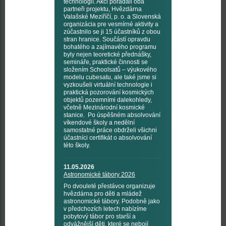
technologií. Akci pořádali oba
partneři projektu, Hvězdárna
Valašské Meziříčí, p. o. a Slovenská
organizácia pre vesmírné aktivity a
zúčastnilo se ji 15 účastníků z obou
stran hranice. Součástí opravdu
bohatého a zajímavého programu
byly nejen teoretické přednášky,
semináře, praktické činnosti se
složením Schoolsatů – výukového
modelu cubesatu, ale také jsme si
vyzkoušeli virtuální technologie i
praktická pozorování kosmických
objektů pozemními dalekohledy,
včetně Mezinárodní kosmické
stanice. Po úspěšném absolvování
víkendové školy a nedělní
samostatné práce obdrželi všichni
účastníci certifikát o absolvování
této školy.
11.05.2026
Astronomické tábory 2026
Po dvouleté přestávce organizuje
hvězdárna pro děti a mládež
astronomické tábory. Podobně jako
v předchozích letech nabízíme
pobytový tábor pro starší a
odvážnější děti, které se nebojí