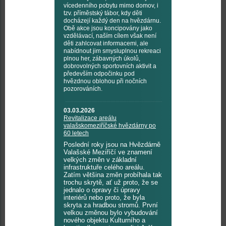
vícedenního pobytu mimo domov, i
tzv. příměstský tábor, kdy děti
docházejí každý den na hvězdárnu.
Obě akce jsou koncipovány jako
vzdělávací, naším cílem však není
děti zahlcovat informacemi, ale
nabídnout jim smysluplnou rekreaci
plnou her, zábavných úkolů,
dobrovolných sportovních aktivit a
především odpočinku pod
hvězdnou oblohou při nočních
pozorováních.
03.03.2026
Revitalizace areálu
valašskomeziříčské hvězdárny po
60 letech
Poslední roky jsou na Hvězdárně
Valašské Meziříčí ve znamení
velkých změn v základní
infrastruktuře celého areálu.
Zatím většina změn probíhala tak
trochu skrytě, ať už proto, že se
jednalo o opravy či úpravy
interiérů nebo proto, že byla
skryta za hradbou stromů. První
velkou změnou bylo vybudování
nového objektu Kulturního a