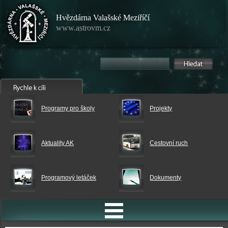
Hvězdárna Valašské Meziříčí
www.astrovm.cz
Programy pro školy
Projekty
Aktuality AK
Cestovní ruch
Programový letáček
Dokumenty