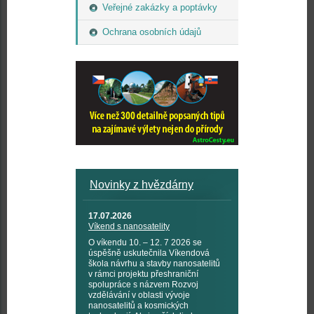
Veřejné zakázky a poptávky
Ochrana osobních údajů
Novinky z hvězdárny
17.07.2026
Víkend s nanosatelity
O víkendu 10. – 12. 7 2026 se
úspěšně uskutečnila Víkendová
škola návrhu a stavby nanosatelitů
v rámci projektu přeshraniční
spolupráce s názvem Rozvoj
vzdělávání v oblasti vývoje
nanosatelitů a kosmických