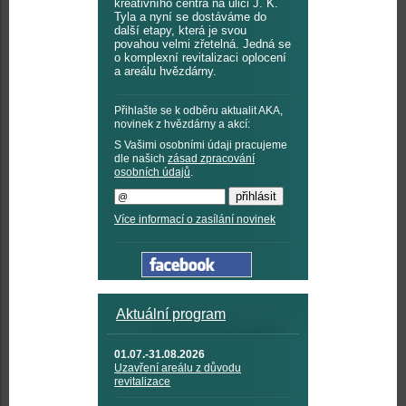
kreativního centra na ulici J. K.
Tyla a nyní se dostáváme do
další etapy, která je svou
povahou velmi zřetelná. Jedná se
o komplexní revitalizaci oplocení
a areálu hvězdárny.
Přihlašte se k odběru aktualit AKA,
novinek z hvězdárny a akcí:
S Vašimi osobními údaji pracujeme
dle našich
zásad zpracování
osobních údajů
.
Více informací o zasílání novinek
Aktuální program
01.07.-31.08.2026
Uzavření areálu z důvodu
revitalizace